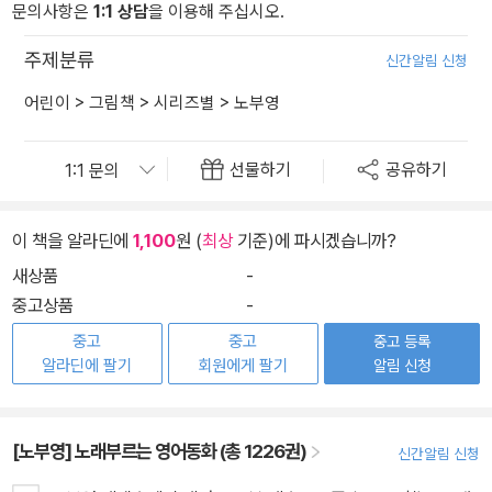
문의사항은
1:1 상담
을 이용해 주십시오.
주제분류
신간알림 신청
어린이
>
그림책
>
시리즈별
>
노부영
선물하기
공유하기
이 책을 알라딘에
1,100
원 (
최상
기준)에 파시겠습니까?
새상품
-
중고상품
-
중고
중고
중고 등록
알라딘에 팔기
회원에게 팔기
알림 신청
[노부영] 노래부르는 영어동화 (총 1226권)
신간알림 신청