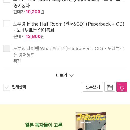
영어동화
판매가
10,200
원
노부영 In the Half Room (원서&CD) (Paperback + CD)
- 노래부르는 영어동화
판매가
13,600
원
노부영 세이펜 What Am I? (Hardcover + CD) - 노래부르
는 영어동화
품절
더보기
전체선택
모두보기