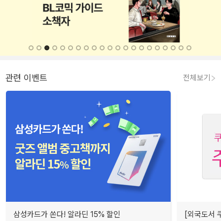
관련 이벤트
전체보기
삼성카드가 쏜다! 알라딘 15% 할인
[외국도서 쿠