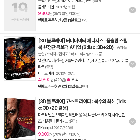
손립기
(감독),
뇌개흔
,
하라 사오리
,
란옌
(출연)
클래식라인
|
2017년 01월
9,800
원 (35% 할인 / 100원)
택배
로 주문하면
8월 11일 출고
변경
[3D 블루레이] 터미네이터 제니시스 : 풀슬립 스틸
북 한정판 콤보팩 A타입 (2disc: 3D+2D)
- 종이 풀
슬립 / 소책자+접지포스터+트레이딩카드(2종)
앨런 테일러
(감독),
아놀드 슈워제네거
,
제이슨 클라크
,
에밀리아 클
라크
(출연)
비디오여행
|
2016년 08월
41,800
8.4
원 (420원)
택배
로 주문하면
8월 12일 출고
변경
[3D 블루레이] 고스트 라이더 : 복수의 화신 (1dis
c: 3D+2D 겸용)
마크 네빌딘
,
브라이언 테일러
(감독),
니콜라스 케이지
,
시아란 힌
즈
,
비올란테 플라치도
(출연)
BK corp.
|
2017년 08월
9,800
원 (70% 할인 / 100원)