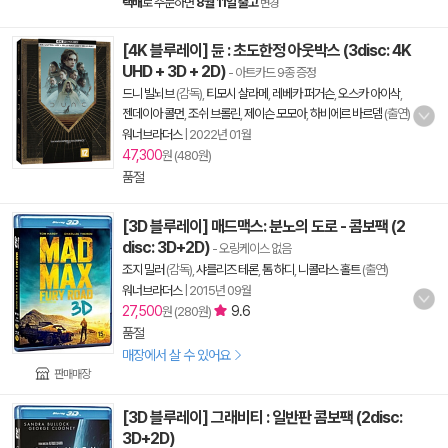
택배
로 주문하면
8월 11일 출고
변경
[4K 블루레이] 듄 : 초도한정 아웃박스 (3disc: 4K
UHD + 3D + 2D)
- 아트카드 9종 증정
드니 빌뇌브
(감독),
티모시 샬라메
,
레베카 퍼거슨
,
오스카 아이삭
,
젠데이아 콜먼
,
조쉬 브롤린
,
제이슨 모모아
,
하비에르 바르뎀
(출연)
워너브라더스
|
2022년 01월
47,300
원 (480원)
품절
[3D 블루레이] 매드맥스: 분노의 도로 - 콤보팩 (2
disc: 3D+2D)
- 오링케이스 없음
조지 밀러
(감독),
샤를리즈 테론
,
톰 하디
,
니콜라스 홀트
(출연)
워너브라더스
|
2015년 09월
27,500
9.6
원 (280원)
품절
매장에서 살 수 있어요
판매매장
[3D 블루레이] 그래비티 : 일반판 콤보팩 (2disc:
3D+2D)