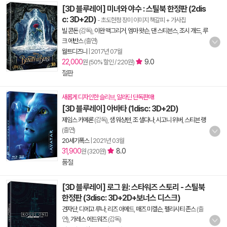
[3D 블루레이] 미녀와 야수 : 스틸북 한정판 (2dis
c: 3D+2D)
- 초도한정 장미 이미지 책갈피 + 가사집
빌 콘돈
(감독),
이완 맥그리거
,
엠마 왓슨
,
댄 스티븐스
,
조시 개드
,
루
크 에반스
(출연)
월트디즈니
|
2017년 07월
22,000
9.0
원 (50% 할인 / 220원)
절판
새롭게 디자인한 슬리브, 알라딘 단독판매!
[3D 블루레이] 아바타 (1disc: 3D+2D)
제임스 카메론
(감독),
샘 워싱턴
,
조 샐다나
,
시고니 위버
,
스티븐 랭
(출연)
20세기폭스
|
2021년 03월
31,900
8.0
원 (320원)
품절
[3D 블루레이] 로그 원: 스타워즈 스토리 - 스틸북
한정판 (3disc: 3D+2D+보너스 디스크)
견자단
,
디에고 루나
,
리즈 아메드
,
매즈 미켈슨
,
펠리시티 존스
(출
연),
가레스 에드워즈
(감독)