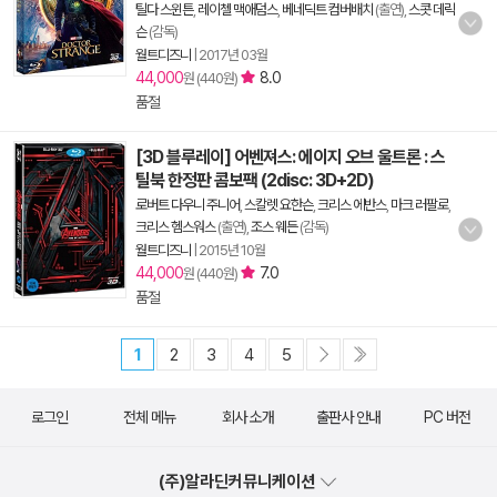
틸다 스윈튼
,
레이첼 맥애덤스
,
베네딕트 컴버배치
(출연),
스콧 데릭
슨
(감독)
월트디즈니
|
2017년 03월
44,000
8.0
원 (440원)
품절
[3D 블루레이] 어벤져스: 에이지 오브 울트론 : 스
틸북 한정판 콤보팩 (2disc: 3D+2D)
로버트 다우니 주니어
,
스칼렛 요한슨
,
크리스 에반스
,
마크 러팔로
,
크리스 헴스워스
(출연),
조스 웨든
(감독)
월트디즈니
|
2015년 10월
44,000
7.0
원 (440원)
품절
1
2
3
4
5
로그인
전체 메뉴
회사 소개
출판사 안내
PC 버전
(주)알라딘커뮤니케이션