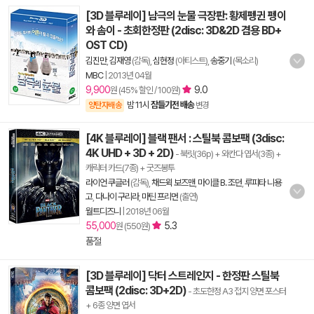
[3D 블루레이] 남극의 눈물 극장판: 황제펭귄 펭이
와 솜이 - 초회한정판 (2disc: 3D&2D 겸용 BD+
OST CD)
김진만
,
김재영
(감독),
심현정
(아티스트),
송중기
(목소리)
MBC
|
2013년 04월
9,900
9.0
원 (45% 할인 / 100원)
밤 11시
잠들기전 배송
양탄자배송
변경
[4K 블루레이] 블랙 팬서 : 스틸북 콤보팩 (3disc:
4K UHD + 3D + 2D)
- 북릿(36p) + 와칸다 엽서(3종) +
캐릭터 카드(7종) + 굿즈봉투
라이언 쿠글러
(감독),
채드윅 보즈맨
,
마이클 B. 조던
,
루피타 니용
고
,
다나이 구리라
,
마틴 프리먼
(출연)
월트디즈니
|
2018년 06월
55,000
5.3
원 (550원)
품절
[3D 블루레이] 닥터 스트레인지 - 한정판 스틸북
콤보팩 (2disc: 3D+2D)
- 초도한정 A3 접지 양면 포스터
+ 6종 양면 엽서