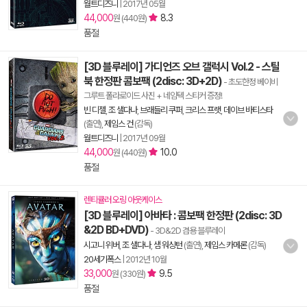
월트디즈니
|
2017년 05월
44,000
8.3
원 (440원)
품절
[3D 블루레이] 가디언즈 오브 갤럭시 Vol.2 - 스틸
북 한정판 콤보팩 (2disc: 3D+2D)
- 초도한정 베이비
그루트 폴라로이드 사진 + 네임텍 스티커 증정!
빈 디젤
,
조 샐다나
,
브래들리 쿠퍼
,
크리스 프랫
,
데이브 바티스타
(출연),
제임스 건
(감독)
월트디즈니
|
2017년 09월
44,000
10.0
원 (440원)
품절
렌티큘러 오링 아웃케이스
[3D 블루레이] 아바타 : 콤보팩 한정판 (2disc: 3D
&2D BD+DVD)
- 3D&2D 겸용 블루레이
시고니 위버
,
조 샐다나
,
샘 워싱턴
(출연),
제임스 카메론
(감독)
20세기폭스
|
2012년 10월
33,000
9.5
원 (330원)
품절