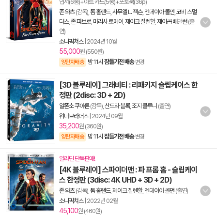
엽서(6종)+아트 카드(5종)+포토북(36p)
존 와츠
(감독),
톰 홀랜드
,
사무엘 L. 잭슨
,
젠데이아 콜먼
,
코비 스멀
더스
,
존 파브로
,
마리사 토메이
,
제이크 질렌할
,
제이콥 배덜런
(출
연)
소니픽쳐스
|
2024년 10월
55,000
원 (550원)
밤 11시
잠들기전 배송
양탄자배송
변경
[3D 블루레이] 그래비티 : 리패키지 슬립케이스 한
정판 (2disc: 3D + 2D)
알폰소 쿠아론
(감독),
산드라 블록
,
조지 클루니
(출연)
워너브라더스
|
2024년 09월
35,200
원 (360원)
밤 11시
잠들기전 배송
양탄자배송
변경
알라딘 단독판매!
[4K 블루레이] 스파이더맨 : 파 프롬 홈 - 슬립케이
스 한정판 (3disc: 4K UHD + 3D + 2D)
존 와츠
(감독),
톰 홀랜드
,
제이크 질렌할
,
젠데이아 콜먼
(출연)
소니픽쳐스
|
2022년 02월
45,100
원 (460원)