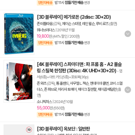
밤 11시
잠들기전 배송
양탄자배송
변경
[3D 블루레이] 메가로돈 (2disc: 3D+2D)
존 터틀타웁
(감독),
제이슨 스타댐
,
레인 윌슨
,
루비 로즈
(출연)
워너브라더스
|
2018년 11월
19,800
원 (44% 할인 / 200원)
밤 11시
잠들기전 배송
양탄자배송
변경
[4K 블루레이] 스파이더맨 : 파 프롬 홈 - A2 풀슬
립 스틸북 한정판 (3Disc: 4K UHD+3D+2D)
- 엽
서(6종)+아트 카드(5종)+포토북(36p)
존 와츠
(감독),
톰 홀랜드
,
사무엘 L. 잭슨
,
젠데이아 콜먼
,
코비 스멀
더스
,
존 파브로
,
마리사 토메이
,
제이크 질렌할
,
제이콥 배덜런
(출
연)
소니픽쳐스
|
2024년 10월
55,000
원 (550원)
밤 11시
잠들기전 배송
양탄자배송
변경
[3D 블루레이] 옥보단 : 일반판