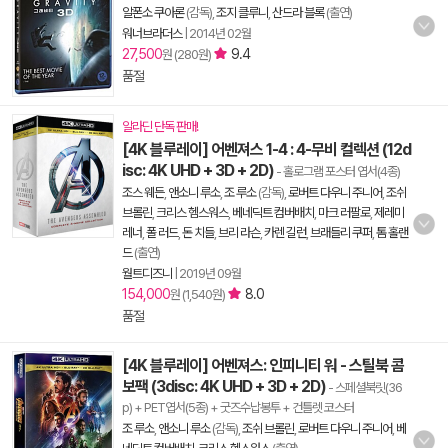
알폰소 쿠아론
(감독),
조지 클루니
,
산드라 블록
(출연)
워너브라더스
|
2014년 02월
27,500
9.4
원 (280원)
품절
알라딘 단독 판매!
[4K 블루레이] 어벤져스 1-4 : 4-무비 컬렉션 (12d
isc: 4K UHD + 3D + 2D)
- 홀로그램 포스터 엽서(4종)
조스 웨든
,
앤소니 루소
,
조 루소
(감독),
로버트 다우니 주니어
,
조쉬
브롤린
,
크리스 헴스워스
,
베네딕트 컴버배치
,
마크 러팔로
,
제레미
레너
,
폴 러드
,
돈 치들
,
브리 라슨
,
카렌 길런
,
브래들리 쿠퍼
,
톰 홀랜
드
(출연)
월트디즈니
|
2019년 09월
154,000
8.0
원 (1,540원)
품절
[4K 블루레이] 어벤져스: 인피니티 워 - 스틸북 콤
보팩 (3disc: 4K UHD + 3D + 2D)
- 스페셜북릿(36
p) + PET엽서(5종) + 굿즈수납봉투 + 건틀렛 코스터
조 루소
,
앤소니 루소
(감독),
조쉬 브롤린
,
로버트 다우니 주니어
,
베