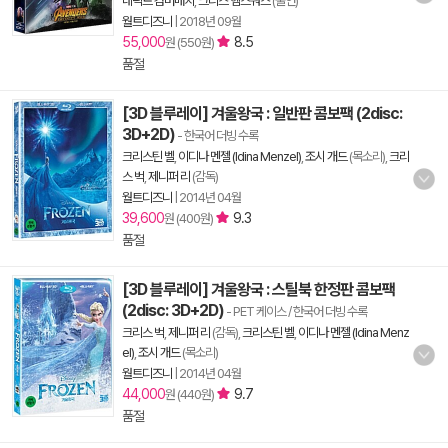
네딕트 컴버배치
,
크리스 헴스워스
(출연)
월트디즈니
|
2018년 09월
55,000
8.5
원 (550원)
품절
[3D 블루레이] 겨울왕국 : 일반판 콤보팩 (2disc:
3D+2D)
- 한국어 더빙 수록
크리스틴 벨
,
이디나 멘젤 (Idina Menzel)
,
조시 개드
(목소리),
크리
스 벅
,
제니퍼 리
(감독)
월트디즈니
|
2014년 04월
39,600
9.3
원 (400원)
품절
[3D 블루레이] 겨울왕국 : 스틸북 한정판 콤보팩
(2disc: 3D+2D)
- PET 케이스 / 한국어 더빙 수록
크리스 벅
,
제니퍼 리
(감독),
크리스틴 벨
,
이디나 멘젤 (Idina Menz
el)
,
조시 개드
(목소리)
월트디즈니
|
2014년 04월
44,000
9.7
원 (440원)
품절