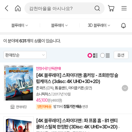
블루레이
블루레이
3D 블루레이
이 분야에
631
개의 상품이 있습니다.
옵션
한정수량 단독판매!
[4K 블루레이] 스파이더맨: 홈커밍 - 초회한정 슬
립케이스 (3disc: 4K UHD+3D+2D)
존 와츠
(감독),
톰 홀랜드
,
마이클 키튼
(출연)
소니픽쳐스
|
2017년 10월
45,100
원 (460원)
밤 11시
잠들기전 배송
양탄자배송
변경
판매매장
[4K 블루레이] 스파이더맨 : 파 프롬 홈 - B1 렌티
큘러 스틸북 한정판 (3Disc: 4K UHD+3D+2D)
-