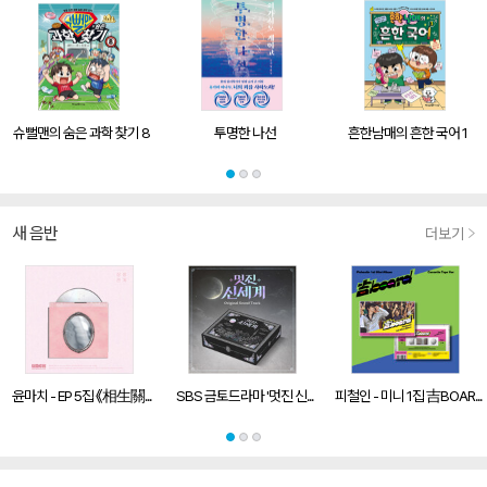
슈뻘맨의 숨은 과학 찾기 8
투명한 나선
흔한남매의 흔한 국어 1
새 음반
더보기
윤마치 - EP 5집 《相生關...
SBS 금토드라마 '멋진 신...
피철인 - 미니 1집 吉BOAR...