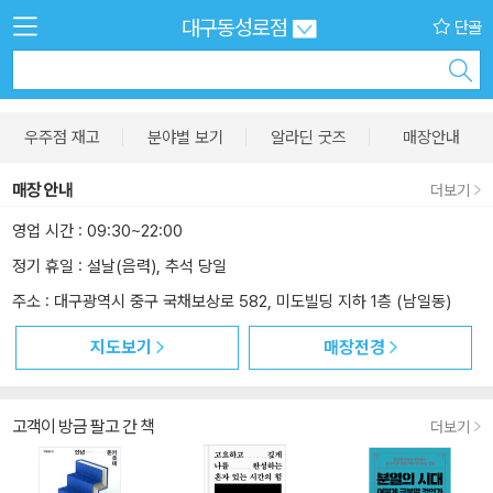
대구동성로점
단골
우주점 재고
분야별 보기
알라딘 굿즈
매장안내
매장
안내
더보기
영업 시간 : 09:30~22:00
정기 휴일 : 설날(음력), 추석 당일
주소 : 대구광역시 중구 국채보상로 582, 미도빌딩 지하 1층 (남일동)
지도보기
매장전경
고객이 방금 팔고 간 책
더보기