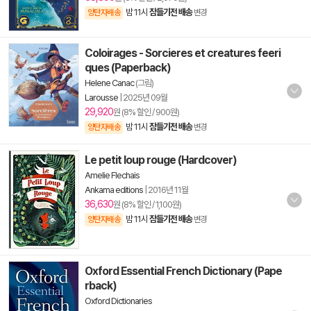
밤 11시
잠들기전 배송
양탄자배송
변경
Coloirages - Sorcieres et creatures feeri
ques (Paperback)
Helene Canac
(그림)
Larousse
|
2025년 09월
29,920
원 (8% 할인 / 900원)
밤 11시
잠들기전 배송
양탄자배송
변경
Le petit loup rouge (Hardcover)
Amelie Flechais
Ankama editions
|
2016년 11월
36,630
원 (8% 할인 / 1,100원)
밤 11시
잠들기전 배송
양탄자배송
변경
Oxford Essential French Dictionary (Pape
rback)
Oxford Dictionaries