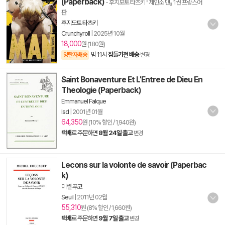
(Paperback)
- 후지모토 타츠키 『체인소 맨』 1권 프랑스어
판
후지모토 타츠키
Crunchyroll
|
2025년 10월
18,000
원 (180원)
밤 11시
잠들기전 배송
양탄자배송
변경
Saint Bonaventure Et L'Entree de Dieu En
Theologie (Paperback)
Emmanuel Falque
Isd
|
2001년 01월
64,350
원 (10% 할인 / 1,940원)
택배
로 주문하면
8월 24일 출고
변경
Lecons sur la volonte de savoir (Paperbac
k)
미셸 푸코
Seuil
|
2011년 02월
55,310
원 (8% 할인 / 1,660원)
택배
로 주문하면
9월 7일 출고
변경