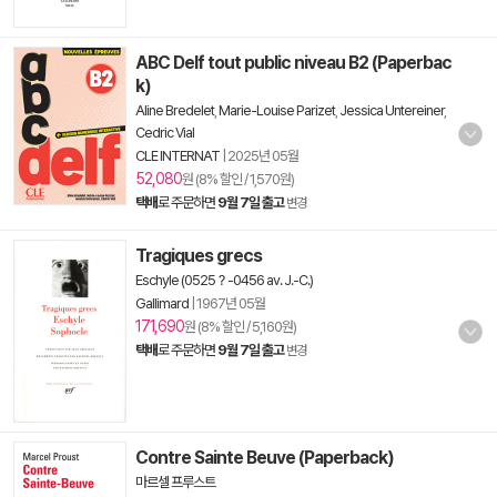
ABC Delf tout public niveau B2 (Paperbac
k)
Aline Bredelet
,
Marie-Louise Parizet
,
Jessica Untereiner
,
Cedric Vial
CLE INTERNAT
|
2025년 05월
52,080
원 (8% 할인 / 1,570원)
택배
로 주문하면
9월 7일 출고
변경
Tragiques grecs
Eschyle (0525？-0456 av. J.-C.)
Gallimard
|
1967년 05월
171,690
원 (8% 할인 / 5,160원)
택배
로 주문하면
9월 7일 출고
변경
Contre Sainte Beuve (Paperback)
마르셀 프루스트