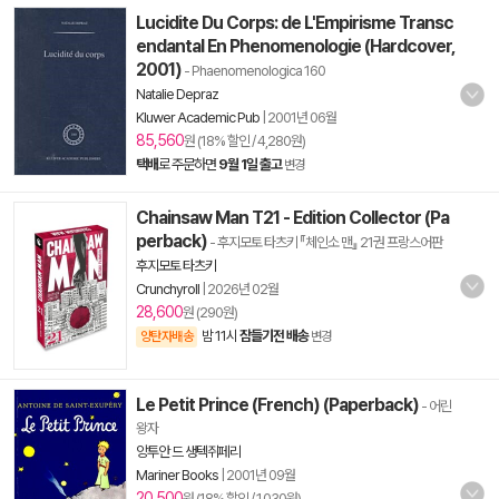
Lucidite Du Corps: de L'Empirisme Transc
endantal En Phenomenologie (Hardcover,
2001)
- Phaenomenologica 160
Natalie Depraz
Kluwer Academic Pub
|
2001년 06월
85,560
원 (18% 할인 / 4,280원)
택배
로 주문하면
9월 1일 출고
변경
Chainsaw Man T21 - Edition Collector (Pa
perback)
- 후지모토 타츠키 『체인소 맨』 21권 프랑스어판
후지모토 타츠키
Crunchyroll
|
2026년 02월
28,600
원 (290원)
밤 11시
잠들기전 배송
양탄자배송
변경
Le Petit Prince (French) (Paperback)
- 어린
왕자
앙투안 드 생텍쥐페리
Mariner Books
|
2001년 09월
20,500
원 (18% 할인 / 1,030원)