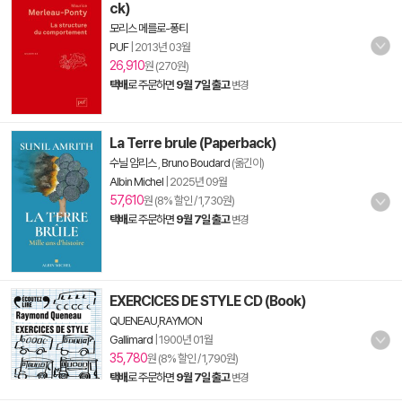
ck)
모리스 메를로-퐁티
PUF
|
2013년 03월
26,910
원 (270원)
택배
로 주문하면
9월 7일 출고
변경
La Terre brule (Paperback)
수닐 암리스
,
Bruno Boudard
(옮긴이)
Albin Michel
|
2025년 09월
57,610
원 (8% 할인 / 1,730원)
택배
로 주문하면
9월 7일 출고
변경
EXERCICES DE STYLE CD (Book)
QUENEAU,RAYMON
Gallimard
|
1900년 01월
35,780
원 (8% 할인 / 1,790원)
택배
로 주문하면
9월 7일 출고
변경