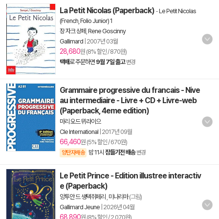
La Petit Nicolas (Paperback)
-
Le Petit Nicolas
(French, Folio Junior) 1
장 자크 상페
,
Rene Goscinny
Gallimard
|
2007년 03월
28,680
원 (8% 할인 / 870원)
택배
로 주문하면
9월 7일 출고
변경
Grammaire progressive du francais - Nive
au intermediaire - Livre + CD + Livre-web
(Paperback, 4eme edition)
마리 오드 뮈라이으
Cle International
|
2017년 09월
66,460
원 (5% 할인 / 670원)
밤 11시
잠들기전 배송
양탄자배송
변경
Le Petit Prince - Edition illustree interactiv
e (Paperback)
앙투안 드 생텍쥐페리
,
미나리마
(그림)
Gallimard Jeune
|
2026년 04월
68,890
원 (8% 할인 / 2,070원)