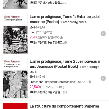
택배
로 주문하면
9월 7일 출고
변경
L'amie prodigieuse, Tome 1 : Enfance, adol
escence (Poche)
-
L'amie prodigieuse 5
엘레나 페란테
Folio
|
2016년 01월
21,410
원 (10% 할인 / 650원)
택배
로 주문하면
9월 7일 출고
변경
L'amie prodigieuse, Tome 2 : Le nouveau n
om: Jeunesse (Pocket Book)
-
L'amie prodigie
use 6
엘레나 페란테
French and European Publications Inc
|
2017년 01월
22,540
원 (10% 할인 / 680원)
택배
로 주문하면
9월 7일 출고
변경
La structure du comportement (Paperba