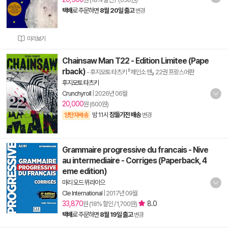
택배
로 주문하면
8월 20일 출고
변경
미리보기
Chainsaw Man T22 - Edition Limitee (Pape
rback)
- 후지모토 타츠키 『체인소 맨』 22권 프랑스어판
후지모토 타츠키
Crunchyroll
|
2026년 06월
20,000
원 (600원)
밤 11시
잠들기전 배송
양탄자배송
변경
Grammaire progressive du francais - Nive
au intermediaire - Corriges (Paperback, 4
eme edition)
마리 오드 뮈라이으
Cle International
|
2017년 09월
33,870
8.0
원 (18% 할인 / 1,700원)
택배
로 주문하면
8월 19일 출고
변경