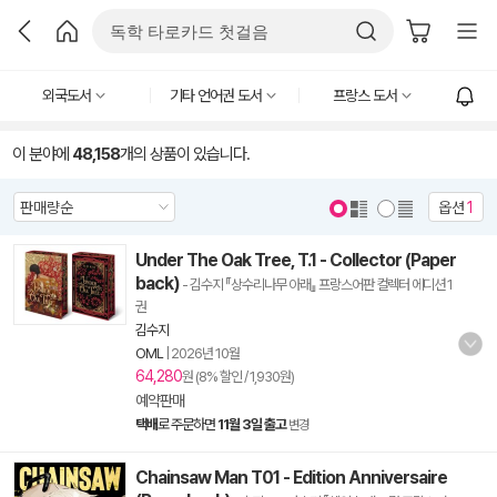
외국도서
기타 언어권 도서
프랑스 도서
이 분야에
48,158
개의 상품이 있습니다.
옵션
1
Under The Oak Tree, T.1 - Collector (Paper
back)
- 김수지 『상수리나무 아래』 프랑스어판 컬렉터 에디션 1
권
김수지
OML
|
2026년 10월
64,280
원 (8% 할인 / 1,930원)
예약판매
택배
로 주문하면
11월 3일 출고
변경
Chainsaw Man T01 - Edition Anniversaire