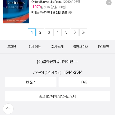
Oxford University Press
|
2010년 05월
11,970
원 (18% 할인 / 600원)
택배
로 주문하면
8월 21일 출고
변경
1
2
3
4
5
로그인
전체 메뉴
회사 소개
출판사 안내
PC 버전
(주)알라딘커뮤니케이션
1544-2514
일반문의 (발신자 부담)
1:1 문의
FAQ
중고매장 위치, 영업시간 안내
뒤로가
기