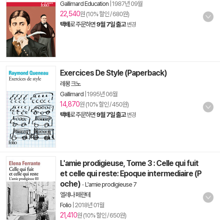
Gallimard Education
|
1987년 09월
22,540
원 (10% 할인 / 680원)
택배
로 주문하면
9월 7일 출고
변경
Exercices De Style (Paperback)
레몽 크노
Gallimard
|
1995년 06월
14,870
원 (10% 할인 / 450원)
택배
로 주문하면
9월 7일 출고
변경
L'amie prodigieuse, Tome 3 : Celle qui fuit
et celle qui reste: Epoque intermediaire (P
oche)
-
L'amie prodigieuse 7
엘레나 페란테
Folio
|
2018년 01월
21,410
원 (10% 할인 / 650원)