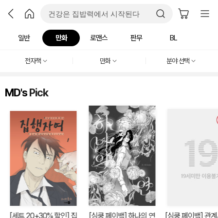
일반
만화
로맨스
판무
BL
전자책
만화
분야 선택
MD's
Pick
[세트 20+30% 할인] 집
[심쿵 페이백] 하나의 연
[심쿵 페이백] 관