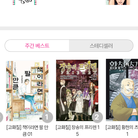
주간 베스트
스테디셀러
0
1
2
[고화질] 책이라면 팔 만
[고화질] 장송의 프리렌 1
[고화질] 황천의 츠
큼 01
5
1