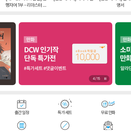
행자여 1부 - 리마스터 에
명서
디션
5
/
15
출간 일정
특가 세트
무료 만화