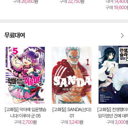
구매
26,950
원
구매
22,750
원
(총8권/미완결
대여
14,400
구매
19,600
무료대여
[고화질] 악마에 입문했습
[고화질] SANDA(산다)
[고화질] 전생했더
니다! 이루마 군 05
01
임이었던 건에 대
구매
2,700
원
구매
3,240
원
구매
믹스) 01
3,000