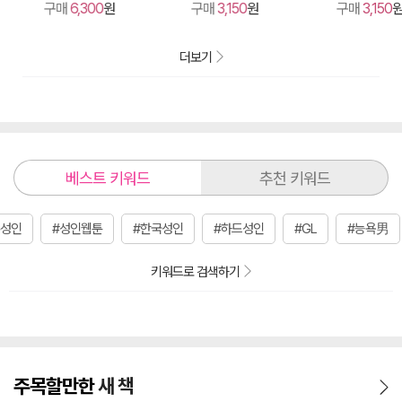
구매
6,300
원
구매
3,150
원
구매
3,150
더보기
베스트 키워드
추천 키워드
본성인
#성인웹툰
#한국성인
#하드성인
#GL
#능욕男
키워드로 검색하기
주목할만한
새 책