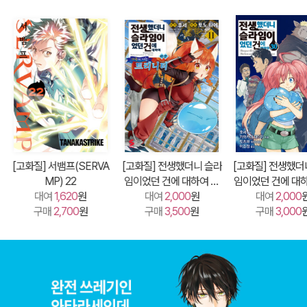
[고화질] 서뱀프(SERVA
[고화질] 전생했더니 슬라
[고화질] 전생했더
MP) 22
임이었던 건에 대하여 이
임이었던 건에 대하
대여
1,620
원
대여
문 11
2,000
원
대여
믹스) 30
2,000
구매
2,700
원
구매
3,500
원
구매
3,000