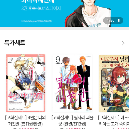
5
/
20
특가세트
[고화질세트] 4월은 너의
[고화질세트] 옆자리 괴물
[고화질세트] 마도
거짓말 (총11권/완결)
군 (완결/전13권)
리아는 고개 숙이