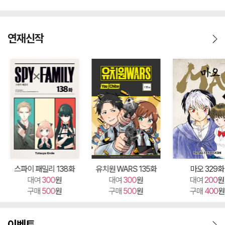
연재신작
스파이 패밀리 138화
유치원 WARS 135화
마오 329화
대여
300
원
대여
300
원
대여
200
원
구매
500
원
구매
500
원
구매
400
원
이벤트