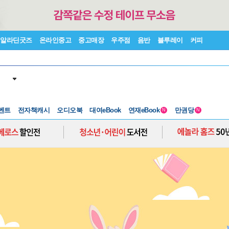
알라딘굿즈
온라인중고
중고매장
우주점
음반
블루레이
커피
벤트
전자책캐시
오디오북
대여eBook
연재eBook
만권당
N
N