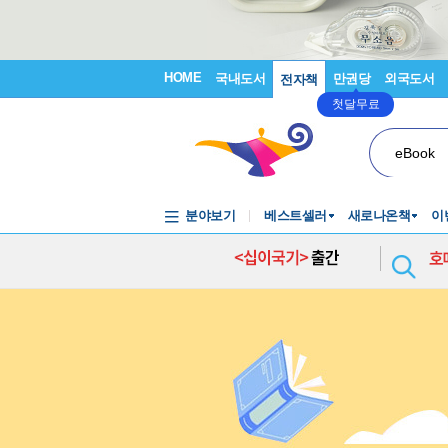
HOME
국내도서
만권당
외국도서
전자책
첫달무료
eBook
분야보기
베스트셀러
새로나온책
이