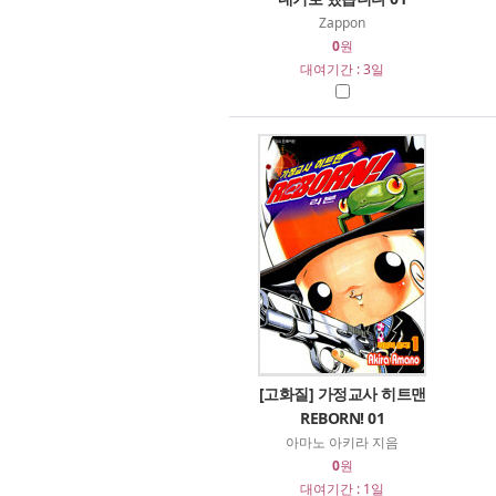
Zappon
0
원
대여기간 : 3일
[고화질] 가정교사 히트맨
REBORN! 01
아마노 아키라 지음
0
원
대여기간 : 1일