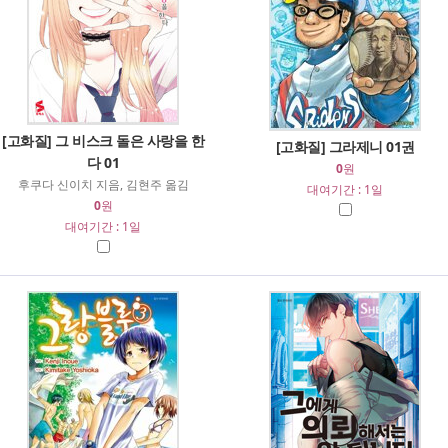
[고화질] 그 비스크 돌은 사랑을 한
[고화질] 그라제니 01권
다 01
0
원
후쿠다 신이치 지음, 김현주 옮김
대여기간 : 1일
0
원
대여기간 : 1일