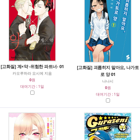
[고화질] 계×약 -위험한 파트너- 01
[고화질] 괴롭히지 말아요, 나가토
카오루하라 요시에 지음
로 양 01
0
원
나나시
대여기간 : 1일
0
원
대여기간 : 1일