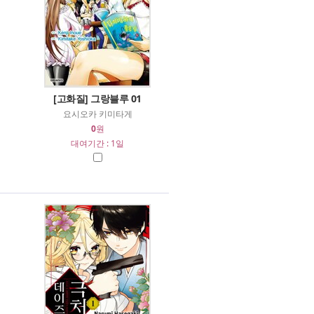
[고화질] 그랑블루 01
요시오카 키미타게
0
원
대여기간 : 1일