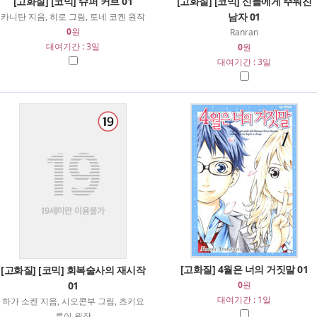
[고화질] [코믹] 슈퍼 커브 01
[고화질] [코믹] 신들에게 주워진
남자 01
카니탄 지음, 히로 그림, 토네 코켄 원작
0
원
Ranran
대여기간 : 3일
0
원
대여기간 : 3일
[고화질] 4월은 너의 거짓말 01
[고화질] [코믹] 회복술사의 재시작
01
0
원
대여기간 : 1일
하가 소켄 지음, 시오콘부 그림, 츠키요
루이 원작