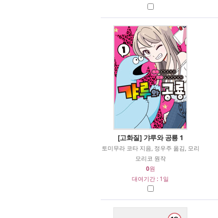
[고화질] 갸루와 공룡 1
토미무라 코타 지음, 정우주 옮김, 모리
모리코 원작
0
원
대여기간 : 1일