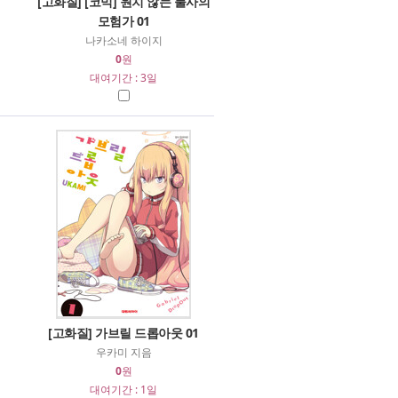
[고화질] [코믹] 원치 않는 불사의
모험가 01
나카소네 하이지
0
원
대여기간 : 3일
[고화질] 가브릴 드롭아웃 01
우카미 지음
0
원
대여기간 : 1일