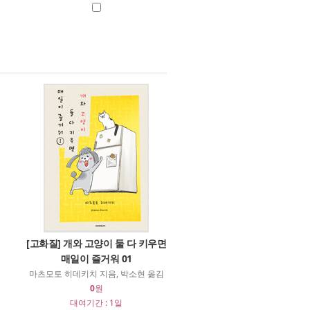
[고화질] 개와 고양이 둘 다 키우면
매일이 즐거워 01
마츠모토 히데키치 지음, 박소현 옮김
0
원
대여기간 : 1일