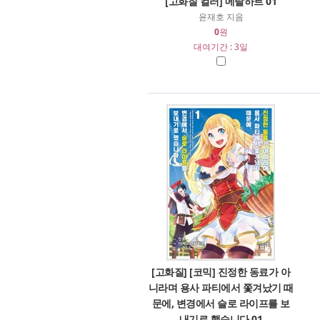
[고화질 컬러] 메탈하트 01
윤재호 지음
0
원
대여기간 : 3일
[고화질] [코믹] 진정한 동료가 아
니라며 용사 파티에서 쫓겨났기 때
문에, 변경에서 슬로 라이프를 보
내기로 했습니다 01