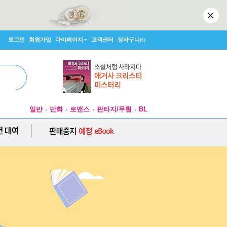
로그인
회원가입
마이페이지
고객센터
장바구니
(0)
일반
만화
로맨스
판타지/무협
BL