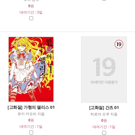
0
원
대여기간 : 3일
[고화질] 가형의 앨리스 01
[고화질] 간츠 01
유키 카오리 지음
히로야 오쿠 지음
0
원
0
원
대여기간 : 1일
대여기간 : 1일