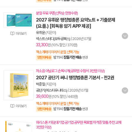
분철 무료 쿠폰(선착순 한정수량)
2027 유휘운 행정법총론 요약노트 + 기출문제
(요.플.) [회독용 암기 APP 제공]
유휘운
(지은이)
미리보기
넥스트스터디(모두공북스)
|
2026년 07월
33,300
원 (10% 할인 / 370원)
책소개페이지에서 분철 선택 가능
밤 11시
잠들기전 배송
양탄자배송
변경
저소음 아날로그 손목시계(공무원 수험서 3만원 이상)
2027 공단기 써니 행정법총론 기본서 - 전2권
박준철
(지은이)
공단기(에스티유니타스)
|
2026년 07월
39,600
원 (10% 할인 / 440원)
책소개페이지에서 분철 선택 가능
미리보기
밤 11시
잠들기전 배송
양탄자배송
변경
워리스톤 키링(대기업·공기업·공무원 목표별 자격증 맞춤 추천 교재
3만원 이상)