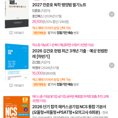
2027 민준호 독학 행정법 필기노트
민준호
(지은이)
호인북스
|
2026년 07월
26,100
원 (10% 할인 / 290원)
책소개페이지에서 분철 선택 가능
밤 11시
잠들기전 배송
미리보기
양탄자배송
변경
저소음 아날로그 손목시계(공무원 수험서 3만원 이상)
2026 김건호 헌법 최근 3개년 기출ㆍ예상 헌법판
례 [하반기]
김건호
(지은이)
박영사
|
2026년 07월
16,000
원 (800원)
책소개페이지에서 분철 선택 가능
밤 11시
잠들기전 배송
양탄자배송
변경
미리보기
워리스톤 키링(대기업·공기업·공무원 목표별 자격증 맞춤 추천 교재
3만원 이상)
2026 단기 합격 해커스공기업 NCS 통합 기본서
(모듈형+피듈형+PSAT형+모의고사 6회분)
- 한국
철도공사(코레일), 한국전력공사, 국민건강보험공단, 인천국제공항