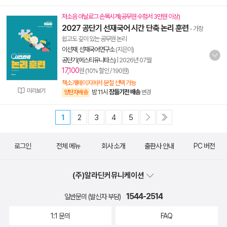
저소음 아날로그 손목시계(공무원 수험서 3만원 이상)
2027 공단기 선재국어 시간 단축 논리 훈련
- 가장
쉽고도 깊이 있는 공무원 논리
이선재
,
선재국어연구소
(지은이)
공단기(에스티유니타스)
|
2026년 07월
17,100
원 (10% 할인 / 190원)
책소개페이지에서 분철 선택 가능
미리보기
밤 11시
잠들기전 배송
양탄자배송
변경
1
2
3
4
5
로그인
전체 메뉴
회사 소개
출판사 안내
PC 버전
(주)알라딘커뮤니케이션
1544-2514
일반문의 (발신자 부담)
1:1 문의
FAQ