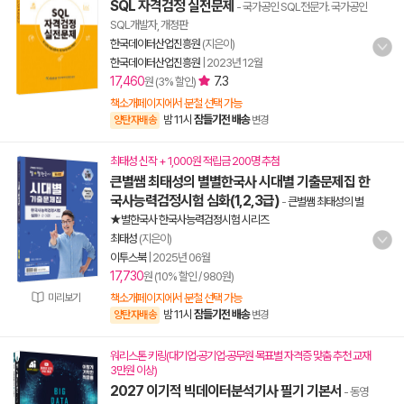
SQL 자격검정 실전문제
- 국가공인 SQL전문가. 국가공인
SQL개발자, 개정판
한국데이터산업진흥원
(지은이)
한국데이터산업진흥원
|
2023년 12월
17,460
7.3
원 (3% 할인)
책소개페이지에서 분철 선택 가능
밤 11시
잠들기전 배송
양탄자배송
변경
최태성 신작 + 1,000원 적립금 200명 추첨
큰별쌤 최태성의 별별한국사 시대별 기출문제집 한
국사능력검정시험 심화(1,2,3급)
-
큰별쌤 최태성의 별
★별한국사 한국사능력검정시험 시리즈
최태성
(지은이)
이투스북
|
2025년 06월
17,730
원 (10% 할인 / 980원)
미리보기
책소개페이지에서 분철 선택 가능
밤 11시
잠들기전 배송
양탄자배송
변경
워리스톤 키링(대기업·공기업·공무원 목표별 자격증 맞춤 추천 교재
3만원 이상)
2027 이기적 빅데이터분석기사 필기 기본서
- 동영