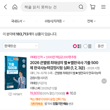
국내도서
수험서/자격증
전체
이 분야에
183,713
개의 상품이 있습니다.
옵션
최태성 신작 + 1,000원 적립금 200명 추첨
2026 큰별쌤 최태성의 별★별한국사 기출 500
제 한국사능력검정시험 심화 (1, 2, 3급)
- 2026 시험
대비, 76~67회 수록
-
큰별쌤 최태성의 별★별한국사 한국사능력
검정시험 시리즈
최태성
(지은이)
이투스북
|
2025년 12월
19,800
10.0
원 (10% 할인 / 1,100원)
미리보기
책소개페이지에서 분철 선택 가능
밤 11시
잠들기전 배송
양탄자배송
변경