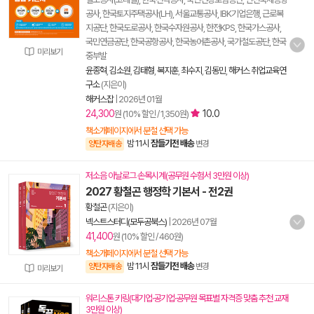
공사, 한국토지주택공사(LH), 서울교통공사, IBK기업은행, 근로복
지공단, 한국도로공사, 한국수자원공사, 한전KPS, 한국가스공사,
국민연금공단, 한국공항공사, 한국농어촌공사, 국가철도공단, 한국
미리보기
중부발
윤종혁
,
김소원
,
김태형
,
복지훈
,
최수지
,
김동민
,
해커스 취업교육연
구소
(지은이)
해커스잡
|
2026년 01월
24,300
10.0
원 (10% 할인 / 1,350원)
책소개페이지에서 분철 선택 가능
밤 11시
잠들기전 배송
양탄자배송
변경
저소음 아날로그 손목시계(공무원 수험서 3만원 이상)
2027 황철곤 행정학 기본서 - 전2권
황철곤
(지은이)
넥스트스터디(모두공북스)
|
2026년 07월
41,400
원 (10% 할인 / 460원)
책소개페이지에서 분철 선택 가능
밤 11시
잠들기전 배송
양탄자배송
변경
미리보기
워리스톤 키링(대기업·공기업·공무원 목표별 자격증 맞춤 추천 교재
3만원 이상)