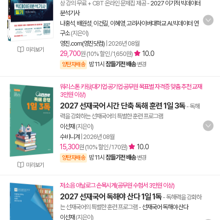
상 강의 무료 + CBT 온라인 문제집 제공
-
2027 이기적 빅데이터
분석기사
나홍석
,
배원성
,
이건길
,
이혜영
,
고려사이버대학교 AI.빅데이터 연
구소
(지은이)
영진.com(영진닷컴)
|
2026년 08월
미리보기
29,700
10.0
원 (10% 할인 / 1,650원)
밤 11시
잠들기전 배송
양탄자배송
변경
워리스톤 키링(대기업·공기업·공무원 목표별 자격증 맞춤 추천 교재
3만원 이상)
2027 선재국어 시간 단축 독해 훈련 1일 3독
- 독해
력을 강화하는 선재국어의 특별한 훈련 프로그램
이선재
(지은이)
수비니겨
|
2026년 08월
15,300
10.0
원 (10% 할인 / 170원)
밤 11시
잠들기전 배송
양탄자배송
변경
미리보기
저소음 아날로그 손목시계(공무원 수험서 3만원 이상)
2027 선재국어 독해야 산다 1일 1독
- 독해력을 강화하
는 선재국어의 특별한 훈련 프로그램
-
선재국어 독해야 산다
이선재
(지은이)