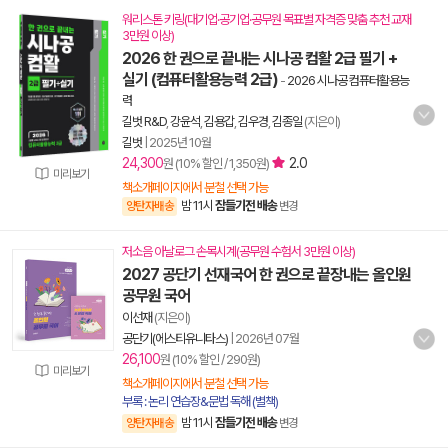
워리스톤 키링(대기업·공기업·공무원 목표별 자격증 맞춤 추천 교재
3만원 이상)
2026 한 권으로 끝내는 시나공 컴활 2급 필기 +
실기 (컴퓨터활용능력 2급)
-
2026 시나공 컴퓨터활용능
력
길벗 R&D
,
강윤석
,
김용갑
,
김우경
,
김종일
(지은이)
길벗
|
2025년 10월
24,300
2.0
원 (10% 할인 / 1,350원)
미리보기
책소개페이지에서 분철 선택 가능
밤 11시
잠들기전 배송
양탄자배송
변경
저소음 아날로그 손목시계(공무원 수험서 3만원 이상)
2027 공단기 선재국어 한 권으로 끝장내는 올인원
공무원 국어
이선재
(지은이)
공단기(에스티유니타스)
|
2026년 07월
26,100
원 (10% 할인 / 290원)
미리보기
책소개페이지에서 분철 선택 가능
부록 : 논리 연습장&문법 독해 (별책)
밤 11시
잠들기전 배송
양탄자배송
변경