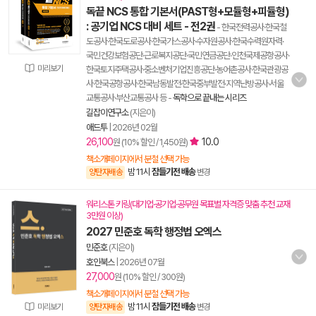
독끝 NCS 통합 기본서(PAST형+모듈형+피듈형)
: 공기업 NCS 대비 세트 - 전2권
- 한국전력공사·한국철
도공사·한국도로공사·한국가스공사·수자원공사·한국수력원자력·
국민건강보험공단·근로복지공단·국민연금공단·인천국제공항공사·
미리보기
한국토지주택공사·중소벤처기업진흥공단·농어촌공사·한국관광공
사·한국공항공사·한국남동발전·한국중부발전·지역난방공사·서울
교통공사·부산교통공사 등
-
독학으로 끝내는 시리즈
길잡이연구소
(지은이)
애드투
|
2026년 02월
26,100
10.0
원 (10% 할인 / 1,450원)
책소개페이지에서 분철 선택 가능
밤 11시
잠들기전 배송
양탄자배송
변경
워리스톤 키링(대기업·공기업·공무원 목표별 자격증 맞춤 추천 교재
3만원 이상)
2027 민준호 독학 행정법 오엑스
민준호
(지은이)
호인북스
|
2026년 07월
27,000
원 (10% 할인 / 300원)
책소개페이지에서 분철 선택 가능
밤 11시
잠들기전 배송
미리보기
양탄자배송
변경