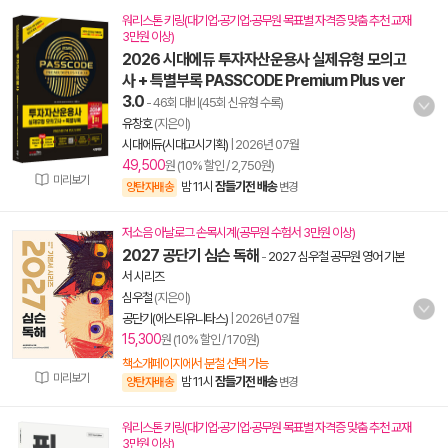
워리스톤 키링(대기업·공기업·공무원 목표별 자격증 맞춤 추천 교재
3만원 이상)
2026 시대에듀 투자자산운용사 실제유형 모의고
사 + 특별부록 PASSCODE Premium Plus ver
3.0
- 46회 대비(45회 신유형 수록)
유창호
(지은이)
시대에듀(시대고시기획)
|
2026년 07월
49,500
원 (10% 할인 / 2,750원)
미리보기
밤 11시
잠들기전 배송
양탄자배송
변경
저소음 아날로그 손목시계(공무원 수험서 3만원 이상)
2027 공단기 심슨 독해
-
2027 심우철 공무원 영어 기본
서 시리즈
심우철
(지은이)
공단기(에스티유니타스)
|
2026년 07월
15,300
원 (10% 할인 / 170원)
책소개페이지에서 분철 선택 가능
미리보기
밤 11시
잠들기전 배송
양탄자배송
변경
워리스톤 키링(대기업·공기업·공무원 목표별 자격증 맞춤 추천 교재
3만원 이상)