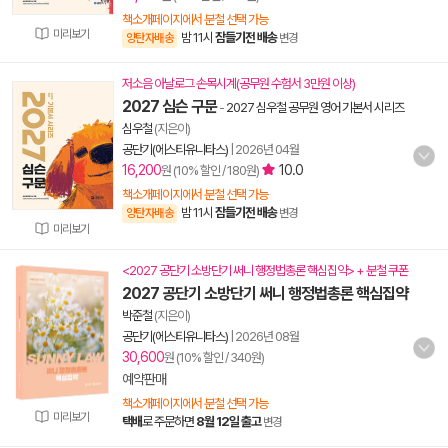
책소개페이지에서 분철 선택 가능
미리보기
밤 11시
잠들기전 배송
양탄자배송
변경
저소음 아날로그 손목시계(공무원 수험서 3만원 이상)
2027 심슨 구문
-
2027 심우철 공무원 영어 기본서 시리즈
심우철
(지은이)
공단기(에스티유니타스)
|
2026년 04월
16,200
10.0
원 (10% 할인 / 180원)
책소개페이지에서 분철 선택 가능
밤 11시
잠들기전 배송
양탄자배송
변경
미리보기
<2027 공단기 소방단기 써니 행정법총론 핵심집약> + 분철 쿠폰
2027 공단기 소방단기 써니 행정법총론 핵심집약
박준철
(지은이)
공단기(에스티유니타스)
|
2026년 08월
30,600
원 (10% 할인 / 340원)
예약판매
책소개페이지에서 분철 선택 가능
미리보기
택배
로 주문하면
8월 12일 출고
변경