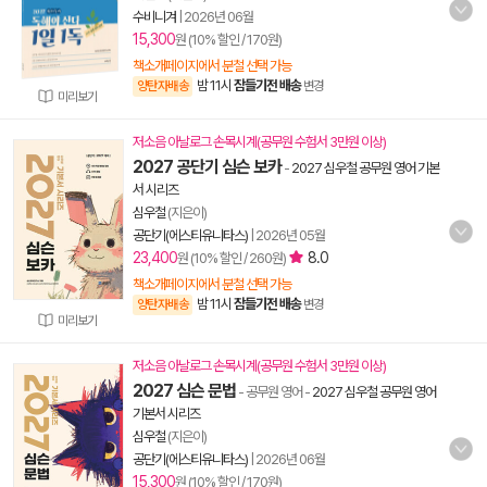
수비니겨
|
2026년 06월
15,300
원 (10% 할인 / 170원)
책소개페이지에서 분철 선택 가능
밤 11시
잠들기전 배송
양탄자배송
변경
미리보기
저소음 아날로그 손목시계(공무원 수험서 3만원 이상)
2027 공단기 심슨 보카
-
2027 심우철 공무원 영어 기본
서 시리즈
심우철
(지은이)
공단기(에스티유니타스)
|
2026년 05월
23,400
8.0
원 (10% 할인 / 260원)
책소개페이지에서 분철 선택 가능
밤 11시
잠들기전 배송
양탄자배송
변경
미리보기
저소음 아날로그 손목시계(공무원 수험서 3만원 이상)
2027 심슨 문법
- 공무원 영어
-
2027 심우철 공무원 영어
기본서 시리즈
심우철
(지은이)
공단기(에스티유니타스)
|
2026년 06월
15,300
원 (10% 할인 / 170원)