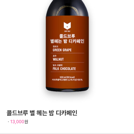
콜드브루 별 헤는 밤 디카페인
ㆍ
13,000
원