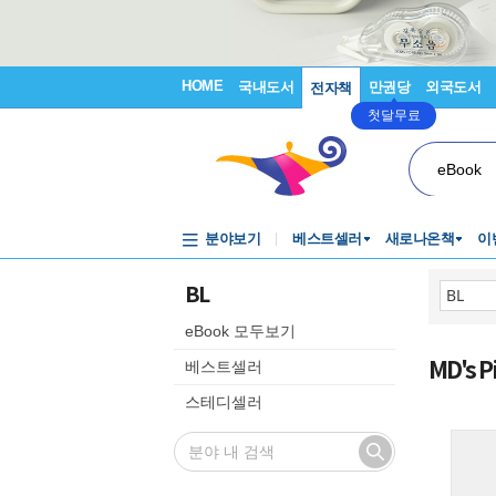
HOME
국내도서
만권당
외국도서
전자책
첫달무료
eBook
분야보기
베스트셀러
새로나온책
이
BL
eBook 모두보기
MD's
P
베스트셀러
스테디셀러