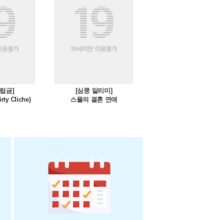
적립금]
[심쿵 알리미]
[100자평 적립금]
y Cliche)
스물의 결혼 연애
와일드 카드