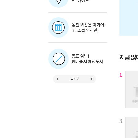
지금 많
1
1
/
3
3