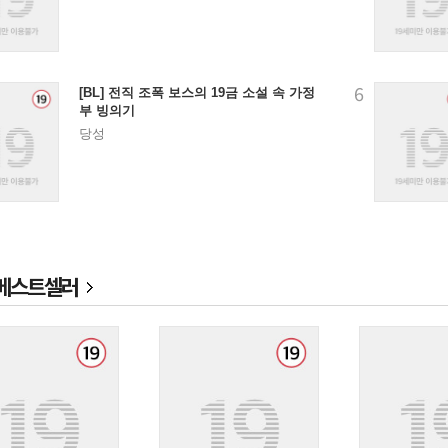
6
[BL] 전직 조폭 보스의 19금 소설 속 가정
부 빙의기
당성
베스트셀러