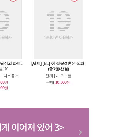
] 당신의 파트너
[세트] [BL] 이 정략결혼은 실패!
! 01
(총3권/완결)
 | 넥스큐브
탄재 | 시크노블
500
원
구매
10,000
원
000
원