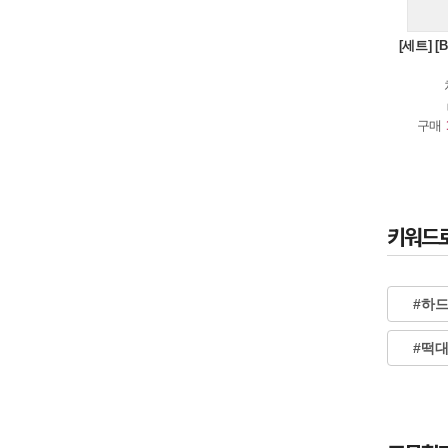
[세트] 
구매
키워드
#하
#떡