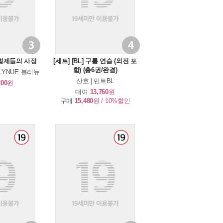
3위
4위
가 형제들의 사정
[세트] [BL] 구름 연습 (외전 포
함) (총6권/완결)
LYNUE 블리뉴
산호 | 민트BL
200
원
대여
13,760
원
구매
15,480
원 / 10%할인