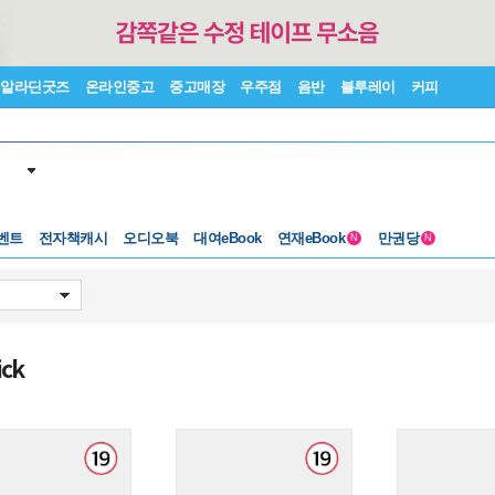
알라딘굿즈
온라인중고
중고매장
우주점
음반
블루레이
커피
벤트
전자책캐시
오디오북
대여eBook
연재eBook
만권당
N
N
ick