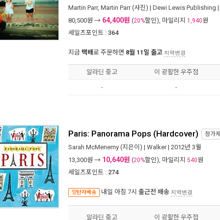
Martin Parr
,
Martin Parr
(사진) |
Dewi Lewis Publishing
|
64,400원
80,500
원 →
(
할인), 마일리지
원
20%
1,940
세일즈포인트 :
364
지금
택배
로 주문하면
8월 11일 출고
지역변경
알라딘 중고
이 광활한 우주점
-
-
Paris: Panorama Pops (Hardcover)
정가
Sarah McMenemy
(지은이) |
Walker
| 2012년 3월
10,640원
13,300
원 →
(
할인), 마일리지
원
20%
540
세일즈포인트 :
274
내일 아침 7시
출근전 배송
양탄자배송
지역변경
알라딘 중고
이 광활한 우주점