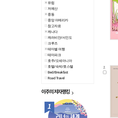
유럽
저예산
중동
중앙 아메리카
참고자료
캐나다
캐러비안/서인도
크루즈
테마별 여행
테마파크
호주/오세아니아
호텔/숙박/호스텔
2.
Bed/Breakfast
Road Travel
이주의
저자랭킹
1위