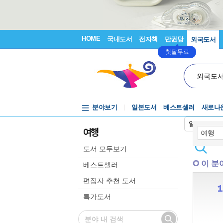
HOME
국내도서
전자책
만권당
외국도서
첫달무료
외국도
분야보기
일본도서
베스트셀러
새로나
일본어입력
여행
도서 모두보기
이 분
베스트셀러
편집자 추천 도서
특가도서