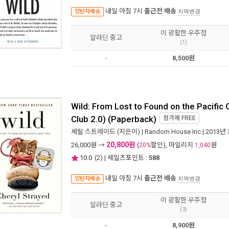
내일 아침 7시
출근전 배송
양탄자배송
지역변경
이 광활한 우주점
알라딘 중고
(1)
-
8,500원
Wild: From Lost to Found on the Pacific 
Club 2.0) (Paperback)
정가제
FREE
셰릴 스트레이드
(지은이) |
Random House Inc
| 2013년
20,800원
26,000
원 →
(
할인), 마일리지
원
20%
1,040
10.0
(
2
) | 세일즈포인트 :
588
내일 아침 7시
출근전 배송
양탄자배송
지역변경
이 광활한 우주점
알라딘 중고
(3)
-
8,900원