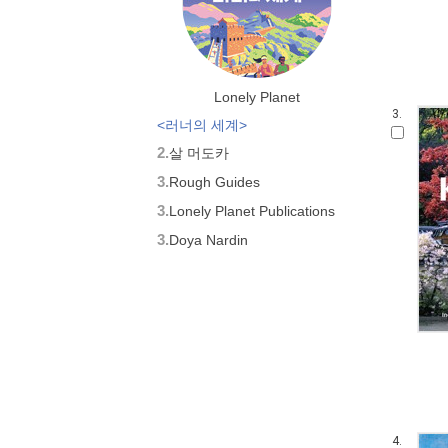
Lonely Planet
3.
<러너의 세계>
2.
살 머도카
3.
Rough Guides
3.
Lonely Planet Publications
3.
Doya Nardin
4.