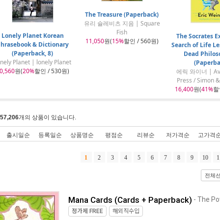
The Treasure (Paperback)
유리 슐레비츠 지음 | Square
Fish
Lonely Planet Korean
The Socrates Ex
11,050
원(
15%
할인 / 560원)
hrasebook & Dictionary
Search of Life L
(Paperback, 8)
Dead Philos
nely Planet | lonely Planet
(Paperba
0,560
원(
20%
할인 / 530원)
에릭 와이너 | Avi
Press / Simon &
16,400
원(
41%
할인
57,206
개의 상품이 있습니다.
출시일순
등록일순
상품명순
평점순
리뷰순
저가격순
고가격
1
2
3
4
5
6
7
8
9
10
1
전체
Mana Cards (Cards + Paperback)
- The Po
정가제
FREE
해외직수입