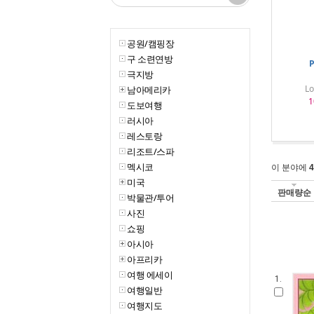
공원/캠핑장
구 소련연방
P
극지방
Lo
남아메리카
1
도보여행
러시아
레스토랑
리조트/스파
멕시코
이 분야에
4
미국
판매량순
박물관/투어
사진
쇼핑
아시아
아프리카
여행 에세이
1.
여행일반
여행지도