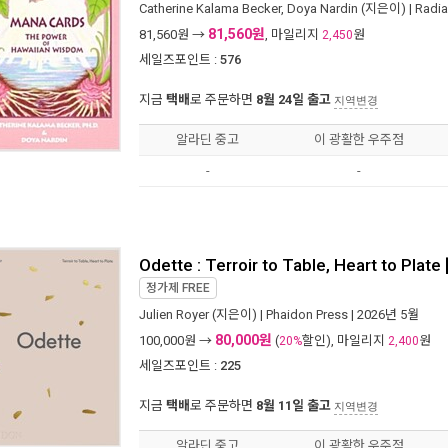
Catherine Kalama Becker
,
Doya Nardin
(지은이) |
Radia
81,560원
81,560
원 →
, 마일리지
원
2,450
세일즈포인트 :
576
지금
택배
로 주문하면
8월 24일 출고
지역변경
알라딘 중고
이 광활한 우주점
-
-
Odette : Terroir to Table, Heart to Plat
정가제
FREE
Julien Royer
(지은이) |
Phaidon Press
| 2026년 5월
80,000원
100,000
원 →
(
할인), 마일리지
원
20%
2,400
세일즈포인트 :
225
지금
택배
로 주문하면
8월 11일 출고
지역변경
알라딘 중고
이 광활한 우주점