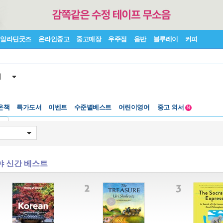
알라딘굿즈
온라인중고
중고매장
우주점
음반
블루레이
커피
서
수준별베스트
중고 외서
온책
특가도서
이벤트
어린이영어
N
Lexile®
5백원부터
기
수준별베스트
중고 외서
야 신간 베스트