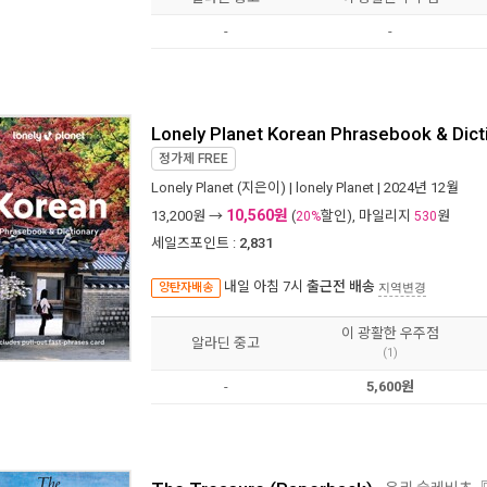
-
-
Lonely Planet Korean Phrasebook & Dict
정가제
FREE
Lonely Planet
(지은이) |
lonely Planet
| 2024년 12월
10,560원
13,200
원 →
(
할인), 마일리지
원
20%
530
세일즈포인트 :
2,831
내일 아침 7시
출근전 배송
양탄자배송
지역변경
이 광활한 우주점
알라딘 중고
(1)
-
5,600원