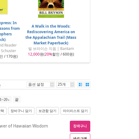
press: In
A Walk in the Woods:
essons from
Rediscovering America on
ophers
the Appalachian Trail (Mass
ck)
Market Paperback)
d Reader
빌 브라이슨 지음 | Bantam
 Schuster
12,000
원(
20%
할인 / 600원)
 / 170원)
옵션 설정
25개
순
1~20
끝
선택
장바구니 담기
보관함 담기
마이리스트 담기
wer of Hawaiian Wisdom
장바구니