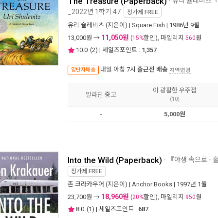
The Treasure (Paperback)
- 유리 슐레비츠
_2022년 1학기 47
정가제
FREE
유리 슐레비츠
(지은이) |
Square Fish
| 1986년 9월
11,050원
13,000
원 →
(
할인), 마일리지
원
15%
560
10.0
(
2
) | 세일즈포인트 :
1,357
내일 아침 7시
출근전 배송
양탄자배송
지역변경
이 광활한 우주점
알라딘 중고
(10)
-
5,000원
Into the Wild (Paperback)
- 『야생 속으로 -
정가제
FREE
존 크라카우어
(지은이) |
Anchor Books
| 1997년 1월
18,960원
23,700
원 →
(
할인), 마일리지
원
20%
950
8.0
(
1
) | 세일즈포인트 :
687