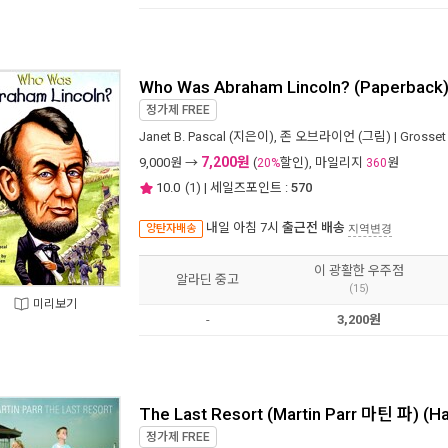
Who Was Abraham Lincoln? (Paperback
정가제
FREE
Janet B. Pascal
(지은이),
존 오브라이언
(그림) |
Grosset
7,200원
9,000
원 →
(
할인), 마일리지
원
20%
360
10.0
(
1
) | 세일즈포인트 :
570
내일 아침 7시
출근전 배송
양탄자배송
지역변경
이 광활한 우주점
알라딘 중고
(15)
미리보기
-
3,200원
The Last Resort (Martin Parr 마틴 파) (Ha
정가제
FREE