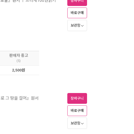
『보물』원서
느리게100권읽기
ㅣ
장바구니
바로구매
보관함
판매자 중고
(5)
2,500원
 홀로 그 땅을 걸어』원서
장바구니
바로구매
보관함