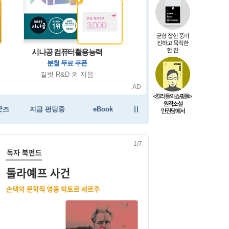
그리하여 어느 날 사랑이여 세트
내 인생 치트 키 : 실수를 삭제하..
번역의 철학
시나공 컴퓨터활용능력
프로젝트 헤일메리 
사고의 유희, 수
오투 통
<마이 가디언> 이재문 친필 사인본
AI의 시대, 인간 번역의 의미
초판 한정 한지 제작본
분철 무료 쿠폰
두 거장의 시대를 
로키&그레이스
과학은 역
데이미언 설스 지음, 홍한별 옮김
이재문 지음, 유리 그림
최승자 지음
길벗 R&D 외 지음
더글러스 호프스태
앤디 위어 지음
김은경 
AD
AD
AD
굿즈
지금 펀딩중
eBook
1
/
7