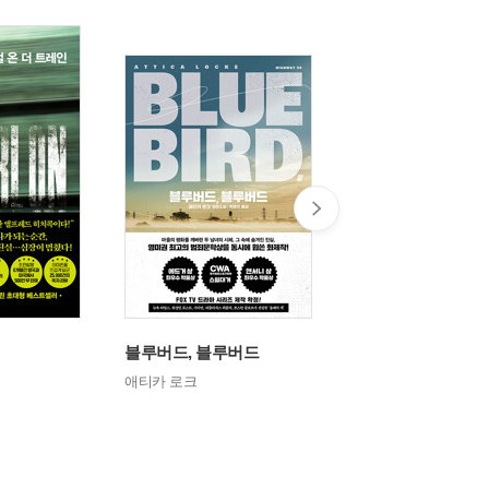
블루버드, 블루버드
노인을 위한 나라는
애티카 로크
코맥 매카시