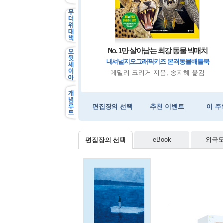
나를 우습게 봤겠지만
여름, 책 세트
서성이다
No. 1만 살아남는 최강 동물 빅매치
<뉴욕 타임스> 스릴러 압도적 베스트
미국 MZ세대 피드를 점령한 화제작
이 모든 일을 다시 겪으라면
내셔널지오그래픽키즈 본격동물배틀북
베라 쿠리안 지음, 강동혁 옮김
에밀리 헨리 지음, 이미정 옮김
장강명 지음
에밀리 크리거 지음, 송지혜 옮김
편집장의 선택
추천 이벤트
이 주
eBook
외국
편집장의 선택