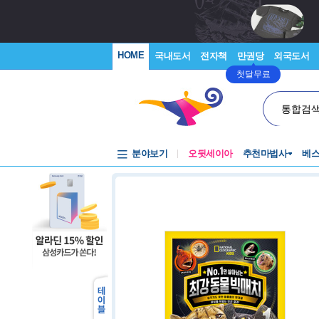
HOME
국내도서
전자책
만권당
외국도서
첫달무료
통합검
분야보기
오뒷세이아
추천마법사
베