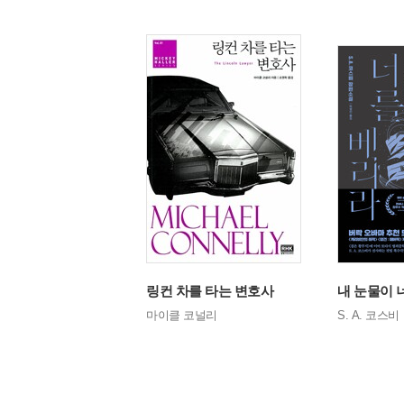
증오한 남자들
링컨 차를 타는 변호사
내 눈물이 
라르손
마이클 코널리
S. A. 코스비