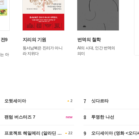
 전9
지리의 기원
번역의 철학
태
동서남북은 진리가 아니
AI의 시대, 인간 번역의
봉준
라 지위다
의미
주하
는 아
7
오뒷세이아
싯다르타
2
8
팬텀 버스터즈 7
투명한 나선
new
9
프로젝트 헤일메리 (알라딘 리
오디세이아 (영화 <오디
22