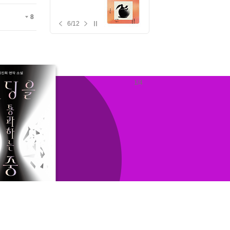
8
7
/
12
1
/
4