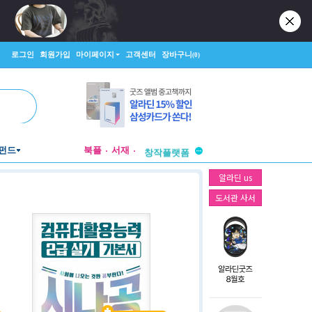
로그인
회원가입
마이페이지
고객센터
장바구니
(0)
투비컨티뉴드
펀드
북플
서재
창작플랫폼
투비컨티뉴드
알라딘 us
도서관 사서