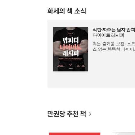
화제의 책 소식
의 연금 투자
식단 짜주는 남자 밥
다이어트 레시피
5만 원으로 노후 준비
낼 수 있다면?
먹는 즐거움 보장, 스
스 없는 똑똑한 다이어
만권당 추천 책