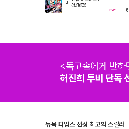
2
(한정판)
6
new
뉴욕 타임스 선정 최고의 스릴러