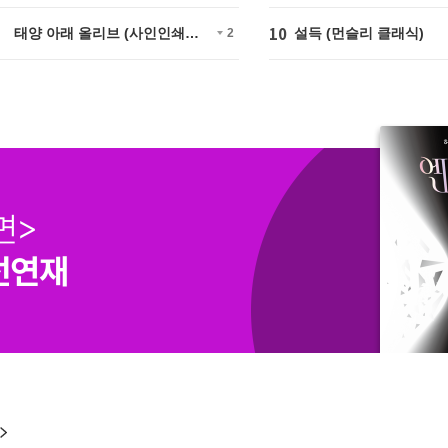
10
커버 특별판)
원작)
태양 아래 올리브 (사인인쇄
설득 (먼슬리 클래식)
2
본)