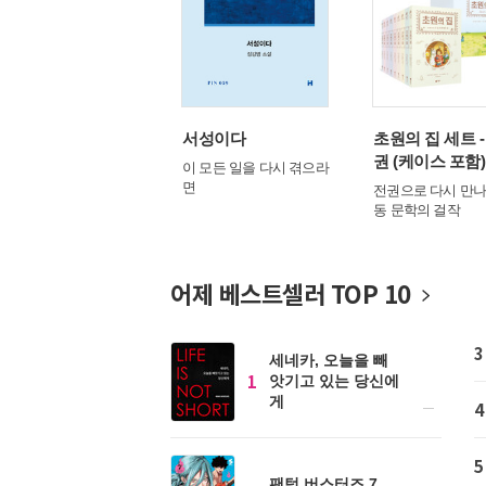
연애 시대의 종말
서성이다
초원의 집 세트 -
권 (케이스 포함)
사랑의 환상을 넘어서
이 모든 일을 다시 겪으라
면
전권으로 다시 만나
동 문학의 걸작
어제 베스트셀러 TOP 10
3
세네카, 오늘을 빼
1
앗기고 있는 당신에
게
4
5
팬텀 버스터즈 7