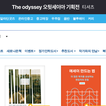
알라딘굿즈
온라인중고
중고매장
우주점
음반
블루레이
커피
색
스트
새로나온책
이벤트
정가인하도서
추천도서
작가와의 만남
북