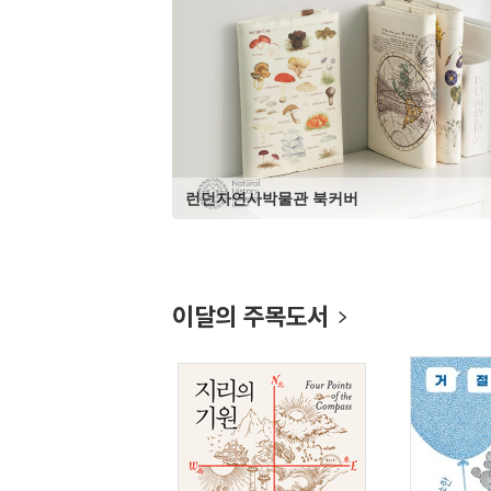
키링
런던자연사박물관 북커버
이달의 주목도서