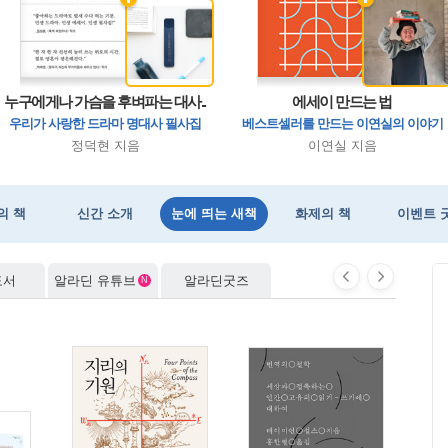
우리는 모두 한 편의 시로부터
초원의 집 세트 - 전9권
투명한 나선
깨달은 들짐승처럼 살기로 했다
인 더 메가처치
지리의 기원
누구에게나 가슴을 후벼파는 대사..
에세이 만드는 법
김사인·안도현 추천! 41편 시의 정원
영원히 기억될 '우리 시대의 작가'
전권 재출간된 아동 문학의 걸작
불안과 비교에 휘둘리지 않는 태도
동서남북은 진리가 아니라 지위다
2026 일본 서점대상 1위
우리가 사랑한 드라마 명대사 필사집
베스트셀러를 만드는 이연실의 이야기
김기택.조용미 외 지음, 이종민 엮음
로라 잉걸스 와일더, 가스 윌리엄즈
히가시노 게이고 지음, 김선영 옮김
제리 브로턴 지음, 박세연 옮김
아사이 료 지음, 송태욱 옮김
한그루(뉴욕털게) 지음
정덕현 지음
이연실 지음
의 책
신간 소개
눈에 띄는 새책
화제의 책
이벤트 
도서
알라딘 유튜브
알라딘굿즈
N