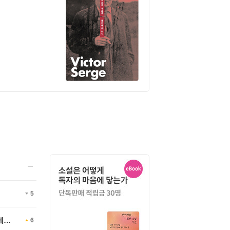
양 아래 올리브
아스파라거스
낭만적으로 산다
호 추천, 김초엽의 질
'왜?'가 '그래서'가 되는 이
통증과 함께, 낭만적
는 SF
야기
5
세이>
6