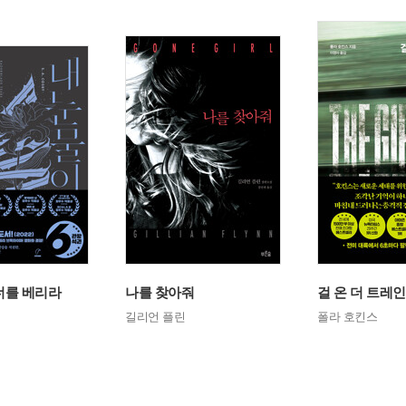
너를 베리라
나를 찾아줘
걸 온 더 트레인
길리언 플린
폴라 호킨스