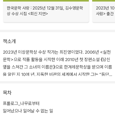
한국문학 사랑 : 2025년 12월 31일, 김수영문학
2023년 1
상 수상 시집 <회신 지연>
사람> 출간
책소개
2023년 이상문학상 수상 작가는 최진영이었다. 2006년 <실천
문학>으로 작품 활동을 시작한 이래 2010년 첫 장편소설 《당신
옆을 스쳐간 그 소녀의 이름은》으로 한겨레문학상을 받으며 이름
을 알린 지 10여 년. 지독한 비관의 세계에서 시작한 그는 “등단
이후 10여 년간 한결같은 걸음걸이로 걸어온 작가의 작품 세계가
마침내 새로운 경지로 들어섰음을 보여준다. 눈이 부시다”(소설
목차
가 윤대녕)라는 평을 받기에 이른다.
프롤로그_나무로부터
일어났으나 일어날 수 없는 일
불멸하는 사랑의 가치를 탁월하게 담아낸 《구의 증명》, 정체 모