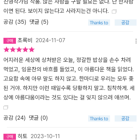
진영작가님 작품. 많은 사람을 구할 필요는 없다. 단 한사람
되고 중개 때 목화를 봤다는 루나의 말에 놀라 그가 이제껏
이면 된다. 보이지 않는다고 사라지는건 아니다.
살린 ‘단 한 사람들’을 찾아가보기로 한다. 살아난 사람들이
어떻게 살고 있는지 평범한 그들의 일상을 확인하는 과정을
공감 (
35
)
댓글 (5)
통해 타인의 삶과 죽음에 판단을 멈춘다. 그리고 자발적으로
“마음을 다해 명복과 축복을 전하는 일. 죽어가는 사람과 살
초록비
2024-11-07
메뉴
아난 사람의 미래를 기원하는 일”을 한다. 임천자의 평온한
죽음 이후, 목화는 단 한 사람을 살리는 일의 의미를 스스로
어지러운 세상에 상처받은 오늘, 정갈한 밥상을 손수 차려
구한 것이다. 한 번뿐인 삶, 다시없을 오늘을 사는 한 존재,
먹었고, 임윤찬의 바흐를 들었고, 이 아름다운 책을 읽었다.
그것은 신도 나무도 범접하지 못하는 오직 인간의 몫임을 깨
고요함 속에 아무 말도 하지 않고. 한마디로 우리는 모두 좆
닫는다. 그러나 삶은 고통이자 환희. 인류가 폭우라면 한 사
된 거야. 하지만 이런 때일수록 당황하지 말고. 침착하게. 세
람은 빗방울, 폭설의 눈송이, 해변의 모래알. 아무도 눈이나
상에 아름다움이라는 것도 있다는 걸 잊지 않으려 애쓰며.
비라고 부르지 않는 단 하나의 그것은, 보이지 않지만 분명
존재하는 그것은 금세 마르거나 녹아버린다. 순식간에 사라
공감 (
24
)
댓글 (0)
져버린다. 어쩌면 그저 알려주고 싶었을지도 모른다. 내가
너를 보고 있다고. 생명체라는 전체가 아니라, 인류라는 종
히토
2023-10-11
메뉴