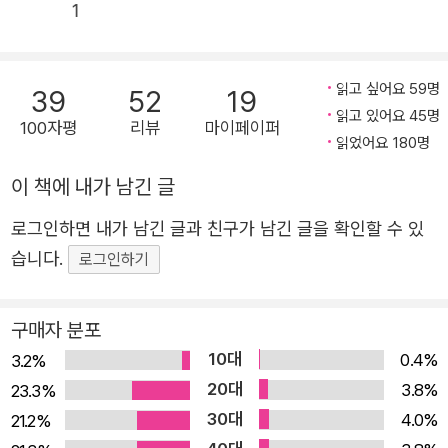
빌려 죽을 위기에 처한 단 한 명만 살릴 수 있는, 나무와 인
하지만 나는 여전히 나무를 모릅니다. 나무를 보면서도 사람을 생
1
간 사이 ‘수명 중개인’의 이야기다. 열여섯 살 목화는 꿈을 빌
각했습니다. 정확히 말하자면 ‘나’를 생각했습니다. 생각할수록
려서 그러나 현실처럼 생생한 순간들을 목격한다. 투신과 살
어둡고 축축해져서 그만두고 싶었습니다. 계속해서 땅을 파는 기
해, 사고사와 자연사 등 무작위한 죽음의 장면. 동시에 한 목
읽고 싶어요 59명
분이었습니다. 줄기처럼, 잎처럼, 햇살을 받으며 하늘 높이 오르
39
52
19
읽고 있어요 45명
소리가 들린다. 네가 구하면 살아. 나무의 알 수 없는 소환은
고 싶었던 건 아니었어요. 그러나 뿌리처럼 더욱 깊은 곳으로 나
100자평
리뷰
마이페이퍼
읽었어요 180명
이어지고 일상은 흔들린다. 수많은 죽음 가운데 오직 한 사
아가고 싶지도 않았습니다. 무엇을 원하는지도 모르고 매일 글을
썼습니다.
람만을 살려야 한다는 것, 그런데 이 일은 대를 이어온 과업.
이 책에 내가 남긴 글
할머니인 임천자는 이를 기적이라 했고, 엄마인 장미수는 악
로그인하면 내가 남긴 글과 친구가 남긴 글을 확인할 수 있
10여 년간 붙들고 지낸 여러 질문이 있습니다. 반복적으로 쓴 문
마라고 했다. 이제 목화는 선택해야 한다. 삶과 죽음은 무엇
습니다.
로그인하기
장과 단어가 있습니다. 소설을 쓰면서 답을 찾고 싶었습니다. 답
인가? 신에게는 뜻이 있는가? 사람은 서로에게 구원이 될 수
을 찾지는 못했습니다. 이제 겨우 질문을 이해했을 뿐입니다. 내
있을까? 신념과 사랑 없이 인간은 살 수 있을까? 작가가 오
가 계속 묻던 것은 알고 싶지 않은 것이었어요. 모른 채 살고 싶은
구매자 분포
랫동안 천착해온 묵직한 주제와 더불어 문명과 세태에 대한
것. 답을 알게 될까 두렵습니다. 풀지 못한 문제로 남겨두고 다른
10대
날카로운 통찰이 돋보임은 물론, ‘수명 중개’라는 판타지적
0.4%
3.2%
질문으로 나아가고 싶습니다.
20대
요소까지 더해 읽는 재미가 배가된다. 최진영 소설 세계의
3.8%
23.3%
30대
전환점이 될 《단 한 사람》은 작가가 3년 전 착안해 지난 1년
4.0%
21.2%
다른 질문. 그것이 가능할까요. 가까스로 사람에 불과한 내가. 글