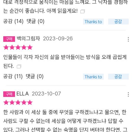
대로 격정적으로 움직이는 마음을 느껴요. 그 낙차를 경험하
반백 년 넘게 함께한 얼굴을 한번 보고 편안한 잠 속에서 심
는 순간이 좋습니다. 아껴 읽을게요!
장이 멈췄다. 사고 현장 혹은 폭력 속에서 사라진 원통한 죽
음과 충분히 생을 누려 되살리지 않아도 좋을 죽음 등등 그
공감 (
14
)
댓글 (0)
모든 마지막을 목화가 끝까지 보았다. 죽은 자가 한 대로 건
백의그림자
2023-09-26
물 계단에 잠시 기대었다가 떠날 때 생수 한 통을 남겨두고
메뉴
오는 목화의 발걸음에서 가까스로 살아가는 인간을 향한 작
가의 애정을 확인할 수 있다. 그리고 이제 작가가 부려놓은
인물들이 각자 자신의 삶을 받아들이는 방식을 오래 곱씹게
이 세계를 통해 독자는 다시 한번 생각하게 된다. 하나의 그
된다.
릇에 담긴 나의 삶과 죽음을 어떻게 마주할 것인가. 어떻게
공감 (
11
)
댓글 (0)
사랑할 것인가. 단 한 사람으로서. 목화는 그들의 마지막을
기억했으며 그와 같은 죽음을 원했다. 그러므로 남김없이 슬
ELLA
2023-10-07
메뉴
퍼할 것이다. 마음껏 그리워할 것이다. 사소한 기쁨을 누릴
것이다. 후회 없이 사랑할 것이다. 그것은 목화가 원하는 삶.
한 사람과 이 세상 둘 중에 무엇을 구하겠느냐고 물으면, 한
둘이었다가 하나가 된 나무처럼 삶과 죽음 또한 나눌 수 없
사람도 구할 수 없는데 세상을 어떻게 구하겠느냐 답할 수
었다._본문에서
있다. 그러나 선택할 수 없는 숙명을 단지 버텨야 한다면, 그