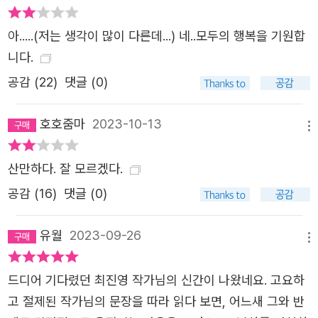
이 아니라 오직 너라는 한 존재를 바라보고 있다고._본문에
서 “언젠가 사라져버릴 당신과 나를 영원히 사랑하기 위해
아.....(저는 생각이 많이 다른데...) 네..모두의 행복을 기원합
이 소설을 썼습니다” 소설가가 세계를 호명하는 아름다운
니다.
방식 엄청난 수령의 나무는 “인간의 어리석음을, 악행을, 나
공감 (
22
)
댓글 (0)
약함을, 순수함을, 서로를 돕고 아끼는 모습을, 사랑하고 기
도하다 어느 날 문득 사라져버리는 찰나의 삶을”(‘작가의
호호줌마
2023-10-13
메뉴
말’에서) 다 보았을 거라고 작가는 말한다. 나무의 눈에서 보
자면 인간은 순간을 사는 존재일 뿐이라고. 압도적인 자연의
산만하다. 잘 모르겠다.
스케일 가운데서 인간이란 미약하지만 그 ‘단 한 명’들의 낱
공감 (
16
)
댓글 (0)
낱은 결코 가볍지 않다는 것 또한 이야기하고 싶었던 듯하
다. 목화가 중개에서 깨어난 뒤 장소를 유추해 죽은 자들의
유월
2023-09-26
마지막 자리를 찾아가보는 장면이 그것이다. 어떤 이는 새벽
메뉴
가로등 빛이 닿는 건물 입구 계단 벽에 기대어 홀로 죽었다.
드디어 기다렸던 최진영 작가님의 신간이 나왔네요. 고요하
어떤 이는 늦은 밤 갓길에 세운 자동차 안에서 쪽잠을 자다
고 절제된 작가님의 문장을 따라 읽다 보면, 어느새 그와 반
가 세상을 떠났다. 어떤 이는 이른 새벽 눈을 떠 옆에 누운