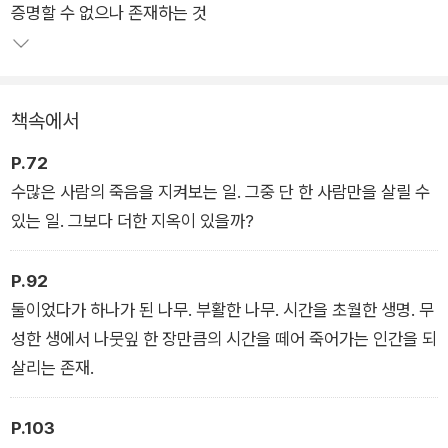
증명할 수 없으나 존재하는 것
를 바이러스가 전 세계를 뒤덮은 혼란의 시기를 배경으로 한 아포
칼립스 소설 《해가 지는 곳으로》, 성폭력 피해생존자의 내밀한
의식과 현실을 정면으로 주파한 《이제야 언니에게》 등 발표하는
작품마다 거침없는 서사와 긴 여운을 남기는 서정으로 그만의 세
책속에서
계를 공고히 했다.
P.72
상실을 경험한 여성, 학대 가정에서 자라난 소녀, 비정규직 청년
수많은 사람의 죽음을 지켜보는 일. 그중 단 한 사람만을 살릴 수
등 폭력과 고통의 어두운 현실을 직시하면서도 따스한 진심을 담
있는 일. 그보다 더한 지옥이 있을까?
으려 한 그의 이야기는 내내 주목받고 신뢰받았다. 그럼에도 어떠
한 동요 없이 어떠한 소비 없이 묵묵히 쓰기를 계속해온 작가.
P.92
“쓰다 보면 견딜 수 있다”라는 그의 말은 “최진영은 끝까지 우리
둘이었다가 하나가 된 나무. 부활한 나무. 시간을 초월한 생명. 무
삶의 전부를 써낼 것이다”(소설가 황현진)라는 말로 통한다.
성한 생에서 나뭇잎 한 장만큼의 시간을 떼어 죽어가는 인간을 되
살리는 존재.
이런 그가 2년여 만에 발표하는 장편소설 《단 한 사람》으로 한발
더 나아갔다. 지구에서 가장 키가 크고 오래 사는 생물, 수천 년
P.103