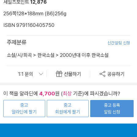
세일즈포인트
12,876
256쪽
128*188mm (B6)
256g
ISBN 9791160405750
주제분류
신간알림 신청
소설/시/희곡
>
한국소설
>
2000년대 이후 한국소설
선물하기
공유하기
이 책을 알라딘에
4,700
원 (
최상
기준)에 파시겠습니까?
중고
중고
중고 등록
알라딘에 팔기
회원에게 팔기
알림 신청