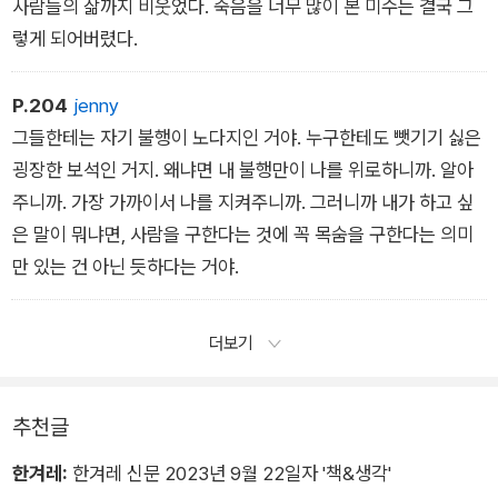
사람들의 삶까지 비웃었다. 죽음을 너무 많이 본 미수는 결국 그
렇게 되어버렸다.
P.204
jenny
그들한테는 자기 불행이 노다지인 거야. 누구한테도 뺏기기 싫은
굉장한 보석인 거지. 왜냐면 내 불행만이 나를 위로하니까. 알아
주니까. 가장 가까이서 나를 지켜주니까. 그러니까 내가 하고 싶
은 말이 뭐냐면, 사람을 구한다는 것에 꼭 목숨을 구한다는 의미
만 있는 건 아닌 듯하다는 거야.
더보기
추천글
한겨레:
한겨레 신문 2023년 9월 22일자 '책&생각'