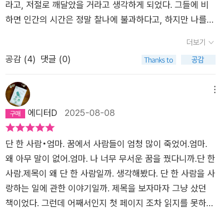
밝혀지는 목소리의 존재를 끊임없이 질문을 거듭하면서 이
라고, 저절로 깨달았을 거라고 생각하게 되었다. 그들에 비
적이라면 이 소설은 설화적인 색채를 띈다는 것이 다른 결이
예외 없이 그를 향해 하는 말, 사랑한다는 말. 작가가 나무를
해하게 된다. 성경을 통해서, 자신이 구한 악인들을 통해서
하면 인간의 시간은 정말 찰나에 불과하다고, 하지만 나를
라 할 것입니다.
통해 전하고 싶었건 바로 그것인지도 모른다. 수많은 죽음
목화는 무수히 질문하면서 살아가게 된다. 목소리가 선택하
포함한 모두가 그 사실을 망각하고 영원히 살 것처럼 거들먹
가운데 단 한 사람만 구할 수 있는 능력, 대를 이어진 숙명.
더보기
는 단 한 사람은 어떤 의미를 가지는지도 생각하게 된다. ​죽
거리네, 하는 생각도 따라붙었다. 언제부터인지 정확히 기억
목화 같은 사람이 어딘가 존재하는 건 아닐까. 어쩌면 우리
공감 (
4
)
댓글 (0)
음은 우리 곁에 성큼 다가서 있다. 갑자기 어느 날 느닷없이
할 수 없지만 마음이 고통스럽거나 슬플 때 멍하니 나무를
모두 목화 같은 존재인지도 모른다. 각자가 단 한 사람만 구
찾아온다. 이 소설을 읽는 중에도 죽음의 소식은 전해진다.
바라보게 되었다. 빛을 향해 뻗어 가는 수관, 바람에 수런거
할 수 있다면, 서로가 서로를 구할 수 있으니까. 놓치는 일은
누구도 예외가 없는 죽음은 모두에게 공평하다. 죽음은 무작
리는 잎사귀, 경이로운 수관기피의 풍경을 멍하니 바라보고
메뉴
절대도 없을 테니까. 오직 사람만이 다른 생명을 위해 기도
위하며 고유하다고 언급한다. 무한한 삶을 영위하는 존재와
땅 속에서 전진하는 뿌리를 상상하곤 했다. 바람이 불면 순
에디터D
2025-08-08
한다. 신을 필요로 한다. 기적을 바란다. 먼저 떠난 존재가 너
족음이 존재하는 우리들은 어떻게 살아야 하는지, 어떻게 사
하게 잎을 흔들어 바닥에 빛과 그림자를 반짝이게 하는 나무
무 그리워 죽음 이후를 상상하고 이야기를 만들어낸다. (20
랑해야 하는지도 고찰하게 한다. ​어린 시절 목화와 목수는
덕분에 어떤 시간들을 무사히 보낼 수 있었다. 그저 살아 있
단 한 사람•엄마. 꿈에서 사람들이 엄청 많이 죽었어.엄마.
8쪽)아름다운 소설이 전쟁 같은 삶을 살아가는 우리를 위로
함께 산길을 오르다가 쓰러지는 나무에 깔리는 금화 언니를
을 뿐인 나무 덕분에 내가 얼마나 작은 존재인지를 깨달으면
왜 아무 말이 없어.엄마. 나 너무 무서운 꿈을 꿨다니까.단 한
한다. 상처, 비관, 슬픔, 상실, 죽음의 소용돌이에서 하루하
구하고자 목화 혼자서만 마을로 향하게 된다. 사람들과 다시
마음이 가벼워졌다. 나 말고도 그 나무를 보았을 과거와 현
사람.제목이 왜 단 한 사람일까. 생각해봤다. 단 한 사람을 사
루 버티며 살아가는 우리를 가만히 지켜보며 전부를 내어주
찾은 장소에는 그 장소에서 금화 언니를 돌봐야 하는 목수가
재, 미래의 사람들을 떠올려 보기도 했다. 얼굴도 모르는 누
랑하는 일에 관한 이야기일까. 제목을 보자마자 그냥 샀던
는 나무처럼. 어쩌면 나는 목화 같은 존재가 살려낸 단 한 사
나무에 깔려있고 금화는 감쪽같이 사라진다. 금화는 어디에
군가들과 이어져 있다는 기분이 들었다. 나무에 매달린 잎사
책이었다. 그런데 어째서인지 첫 페이지 조차 읽지를 못하고
람일지도 모르니까. 살아있음에 대해 감사하고 소중한 오늘
서도 발견되지 않는다. 그렇게 기나긴 세월이 흐르면서 목화
귀가 된 것 같다고 생각했다. 물론 이 책에 나오는 ‘어떤 나
시간이 흘러만 갔다. 그리고 지난 밤과 새벽 사이, 단 한 사
을 사랑하며 살아가야 한다. 그것이 나의 몫이므로.