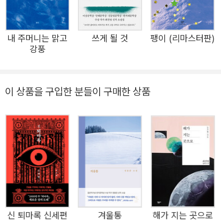
어? 어떤 풍경을 가장 좋아해? 물론 나무는 대답이 없었습니다.
를 바이러스가 전 세계를 뒤덮은 혼란의 시기를 배경으로 한
나무의 나이가 궁금해서 줄기나 수관을 유심히 살펴본 적도 있지
아포칼립스 소설 《해가 지는 곳으로》, 성폭력 피해생존자의
만 아무것도 알아내지 못했습니다.
내 주머니는 맑고
쓰게 될 것
팽이 (리마스터판)
내밀한 의식과 현실을 정면으로 주파한 《이제야 언니에게》
강풍
제주로 거처를 옮긴 뒤에도 매일 저녁 산책을 했습니다. 친구를
등 발표하는 작품마다 거침없는 서사와 긴 여운을 남기는 서
만날 수밖에 없었지요. 당시 산책길에 팽나무(제주에서는 ‘폭낭’
정으로 그만의 세계를 공고히 했다. 상실을 경험한 여성, 학
또는 ‘퐁낭’이라고 부릅니다) 군락지가 있었습니다. 나무 근처에
대 가정에서 자라난 소녀, 비정규직 청년 등 폭력과 고통의
이 상품을 구입한 분들이 구매한 상품
는 사람이 만든 안내판이 있었고, 나무들의 수령이 적혀 있었습니
어두운 현실을 직시하면서도 따스한 진심을 담으려 한 그의
다. 수령은 대개 300년이 넘었습니다. 300년 동안 나무는 그곳
이야기는 내내 주목받고 신뢰받았다. 그럼에도 어떠한 동요
에서…… 다 봤을 겁니다. 인간의 어리석음을, 악행을, 나약함을,
없이 어떠한 소비 없이 묵묵히 쓰기를 계속해온 작가. “쓰다
순수함을, 서로를 돕고 아끼는 모습을, 사랑하고 기도하다 어느
보면 견딜 수 있다”라는 그의 말은 “최진영은 끝까지 우리
날 문득 사라져버리는 찰나의 삶을.
삶의 전부를 써낼 것이다”(소설가 황현진)라는 말로 통한다.
이런 그가 2년여 만에 발표하는 신작 장편소설 《단 한 사람》
이 소설은 그렇게 시작되었다고 말할 수 있을까요. 영주와 서울,
으로 한발 더 나아갔다. 지구에서 가장 키가 크고 오래 사는
대전과 천안의 나무 친구들은 잘 지내고 있겠지요.
생물, 수천 년 무성한 나무의 생 가운데 이파리 한 장만큼을
나무를 알고 싶어서 이런저런 책과 인터넷 정보를 찾아 봤습니다.
신 퇴마록 신세편
겨울통
해가 지는 곳으로