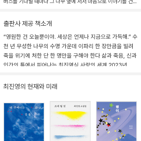
버스를 기다릴 때마다 그 나무 옆에 서서 마음으로 이야기를 건넸
어요. 보통 시시한 이야기였지만 때로는 아무에게도 말할 수 없는
비밀을 털어놓기도했습니다. 집에서 식물 영양제를 가지고 나와
출판사 제공 책소개
밑동에 꽂아주기도 했습니다. 그 나무는 잘 있을까요. 사람이 뽑
“영원한 건 오늘뿐이야. 세상은 언제나 지금으로 가득해.” 수
거나 베어내지 않았다면 아마 키가 많이 자랐겠지요.
천 년 무성한 나무의 수명 가운데 이파리 한 장만큼을 빌려
나무 친구는 학교에도 있었습니다. 교실 창과 복도 창에서 각각
죽을 위기에 처한 단 한 명만을 구해야 한다 삶과 죽음, 신과
볼 수 있었던 나무들. 꽤 멀리 있는 그들에게도 매일 마음으로 말
을 걸었습니다. 바람이 불어 나뭇잎끼리 부딪치는 모양은 마치 손
인간의 틈에서 피어나는 최진영식 사랑의 세계 2023년 이
뼉을 치는 것처럼 보였어요. 그때 그들에게 건넨 말이란 대개 슬
상문학상 수상 작가는 최진영이었다. 2006년 <실천문학>
프거나 속상한 내용이었고, 그들은 나를 향해 힘껏 박수를 보냈습
으로 작품 활동을 시작한 이래 2010년 첫 장편소설 《당신
최진영의 현재와 미래
니다.
옆을 스쳐간 그 소녀의 이름은》으로 한겨레문학상을 받으며
어른이 된 다음에도 자주 오가는 산책길이나 버스정류장, 주기적
이름을 알린 지 10여 년. 지독한 비관의 세계에서 시작한 그
으로 들르는 장소마다 나무 친구를 두었습니다. 눈길이 머무는 나
는 “등단 이후 10여 년간 한결같은 걸음걸이로 걸어온 작가
무는 늘 있었고 마음을 털어놓을 수밖에 없었습니다. 나무는 늘
의 작품 세계가 마침내 새로운 경지로 들어섰음을 보여준다.
거기 있으니까요. 내 얘기만 하는 게 미안해서 가끔은 물었습니
눈이 부시다”(소설가 윤대녕)라는 평을 받기에 이른다. 불멸
다. 넌 언제부터 이곳에 있었어? 여기서 자주 만나는 사람이 있
하는 사랑의 가치를 탁월하게 담아낸 《구의 증명》, 정체 모