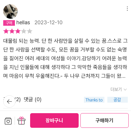
없는 시간처럼 말이다.현재로서는 텔로미어의 단축 속도를
자세, 어떤 마음으로 살아가는지 돌아보게 한다. 악의에 찬
사람으로 살기 위해 여기에 잠시 머무르는 게 아닐까? 그것
해 그녀가 치르는 희생따윈 전혀 짐작도 못하고서.•언제나
늦추는 방법뿐이다. 스트레스를 줄이거나 식생활, 운동, 수
언행을 거침없이 쏟아내는 일화의 모습에 부모가 쌍둥이 남
메뉴
만으로도 충분하고 온전한 것 아닐까? 책을 읽으며 그런 생
어디에서나 어른들은 “너무 멀리 가지마”라고 했다. 그럴수
면 등 건강한 몸을 위한 일반적인 권장 패턴과 별반 다르지
매에게 보이는 모습도 기억에 남게 한다. 멈추어야 하는 것
각들을 두서없이 했다. 아마 나무를 보면 이 이야기가 생각
hellas
2023-12-10
록 금화는 더 멀리 가고 싶었다. 아주 멀리까지 가서 사람들
않다. 집 주변에 녹지가 많으면 텔로미어가 짧아지는 속도가
은 무엇인지도 살펴보게 하는 인물들이다. 목화의 연인이었
나겠지, 그런 생각도.
이 마침내 자기를 그리워하게끔, 자기를 먼저 찾게끔 만들고
느려져 생물학적 연령이 2년 이상 낮아진다는 연구 결과가
던 정원도 다르지가 않다. 정원이 목화에게 쏟아내는 말들은
대물림 되는 능력. 단 한 사람만을 살릴 수 있는 꿈.스스로 그
싶었다. 소설을 읽는 동안 이 부분만큼 나를 섬뜩하게 한 부
있다. 식물은 역시 버릴 게 없는 완벽한 식품처럼 인간에게
무엇이었는지 우리는 알게 된다. 정원이 정사원이 되면서 계
단 한 사람을 선택할 수도, 모든 꿈을 거부할 수도 없는 숙명
분은 없었다. 겁이 많은 내가 아이에게 늘 그랬었다. 멀리가
유용한 존재인가. 녹지까지는 아니지만 출퇴근길에 나무 곁
획하는 꿈들은 목화를 동요시키지 못한다. 라일락 나무가 뽑
을 짊어진 여러 세대의 여성들 이야기.감당하기 어려운 능력
지 말라고. 엄마 시야에서 사라지지 말라고. 아이는 요즘 거
을 지나간다. 우뚝 선 나무들을 바라보며 가끔 나무가 말을
었다가 심어졌다는 사실은 의미심장한 사건이 된다. 서로의
을 지닌 인물들에 대해 생각하다 그 막막한 죽음들을 생각하
실에 앉아 놀면서도 무섭다고 말했다. 엄마가 보이지 않아
거는 장면을 상상한다.-어젯밤에는 바람이 많이 불었어. 내
삶을 가꾸고 있는 삶인지 죽이고 있는 삶인지도 질문을 던지
며 마음이 무척 우울해진다.- 두 나무 근처까지 그들이 왔다.
혼자 있는 것 같다고. 혼자라서 너무 무섭다고. 그런 찰나에
잎이 이만큼이나 바닥에 떨어졌단다.모노드라마의 주인공인
는 소설이다. 사람을 죽이는 사람을 볼 때마다, 사람을 물건
두 나무는 기다렸다. 사람은 날카로운 도구로 한 나무의 줄
저 문장을 읽고보니 모든 것이 내 탓인것 같았다. 나는 엄마
더보기
양 나무를 향해 마음속으로 말을 건넨다.-아깝지 않니?가을
처럼 대하는 사람을 볼 때마다,...사회적 참사로 죽은 사람들
기를 찍었다. 찍고 또 찍었다. 나무는 점점 기울었다. 나무는
니까. 목화의 말처럼 ‘사랑하는 사람이 생긴다는 건 신에게
뒤로가
을 품은 나무가 빙그레 미소 지으며 답한다.-때가 되어 떠난
을 비웃고 비아냥거리는 사람들을 볼 때마다 229​뒤섞인 존
공감 (
2
)
댓글 (0)
나무를 바라볼 수밖에 없었다. 나무가 쓰러졌다. 강렬한 고
기
구걸할 일이 늘어난다는 것’이니까.•목수야. 다 보고 있었어.
건데, 뭘. 할 일을 다했으니 무슨 아쉬움이 있을까.나무도 나
재가, 사이가, 현상이, 모호한 상태가 훨씬 많다. 세상에는
통의 냄새가 나무를 에워쌌다. 사람들은 쓰러진 나무의 가지
여기 모든 존재가. 그런데 아무도 돕지 않았어.인간들이 어
처럼 숨을 쉬는 생명체라는 사실을 종종 잊는다. 삭막한 도
그런 식으로 설명할 수 없는 것이 더 많다고. 215
보관함담기
선물하기
와 잎을 대충 잘라 낸 뒤 줄기를 수레에 싣고 떠났다.홀로 남
메뉴
장바구니
구매하기
느 날 다 큰 나무를 거침없이 베어버렸다. 그 과정에서 사람
시를 유영하는 침묵에 둘러싸여 쫓기듯 달려가느라 초록빛
은 나무 주변을 뒹구는 푸른 이파리와 나뭇가지.수수께끼처
들이 죽었다. 아니 나무들이 베어지는 사이사이 인간들이 죽