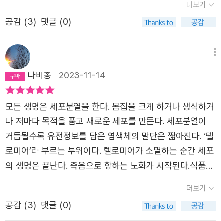
가 어느 날 금화를 꿈속에서 만나게 된다. 금화가 들려주는
더보기
무’는, 내 일상의 나무들과는 무척 다르다. 하지만 완전히 다
람을 구하기위해 수없이 많은 죽음을 목격해야 했던 그녀들
이야기를 소중히 기억하며 배를 하나 만들어달라는 이야기
르기만 할까? 나는 목화처럼 뒤섞인 존재가 아니라서 완전
공감 (
3
)
댓글 (0)
의 이야기, 단 한 사람을 읽었다.•금화가 보기에 엄마는 다
를 어느 날 실행하게 된다. 가족들이 모두 금화를 보내는 날
히 이해할 수는 없지만, 그래도 아주 조금은 이해할 수 있을
른 엄마들과 확실히 다른 면이 있었다. 자식들에게 잔소리하
은 사랑을 더욱 짙게 하는 날이 된다.​외할머니가 죽음을 거
것 같았다. 우리 또한 천자처럼, 미수처럼, 목화처럼 손 쓸
지 않고, 사소한 일로 화를 내거나 기뻐하지 않고, 책을 많이
메뉴
부하지 않고 받아들이며 목화에게 말하는 장면과 떠난 뒷모
새 없이 죽음으로 휩쓸려 간 수많은 사람들과 함께 오늘을
읽고, 자기만의 고민에 잠겨서, 혼자만의 시간과 공간을 중
나비종
2023-11-14
습들은 잊히지 않는다. 오늘이 주어진 의미를 더욱 명료하게
사니까. 무자비하고 비논리적인 삶과 죽음의 경계 앞에 갑자
요하게 생각했다. 금화는 그런 엄마가 정말 특별하다고 생각
느끼게 하는 소설이다. 악의에 찬 사람들의 열거되는 언행들
기 끌려가 죽어가는 사람을 무력하게 보아야 하는 일들을,
했다. 특별하다는 건 어쨌거나 극단적으로 선택하자면 긍정
모든 생명은 세포분열을 한다. 몸집을 크게 하거나 생식하거
이 뾰족하게 드러나는 소설이다. 더불어 설명되지 않는 모호
나도 당신도 겪고 있으니까. 그들만의 숙명이라고 생각되지
어에 속했다. 유별난게 아니라 특별하다는 건 누군가에게 소
나 저마다 목적을 품고 새로운 세포를 만든다. 세포분열이
한 현상들을 다시금 떠올려보면서 읽은 소설이다. 이해되는
않았다. 살아 있는 이들 모두의 숙명처럼 느껴졌다. ‘생명이
중하단 의미가 되기도 했고, 그런 사람이 되기 위한 전제조
거듭될수록 유전정보를 담은 염색체의 말단은 짧아진다. ‘텔
데 설명이 어려운 현상을 우리는 경험할 때가 있다. 검은 구
라는 너무나도 이상한 현상, 살려달라는 기도를 이해하지 못
건이기도 했다. 금화에게 엄마 미수가 그랬다. 엄마인 내가
로미어’라 부르는 부위이다. 텔로미어가 소멸하는 순간 세포
멍을 품고 살았던 목수의 삶에도 목화가 경험하는 일과 사라
하고 생명에 관심이 없는 신, 해변의 모래알보다 작은 행성
그런 미수를 보았다면 고개를 끄덕였을 것이다. 아이들을 기
의 생명은 끝난다. 죽음으로 향하는 노화가 시작된다.식품의
진 금화가 나타나서 건넨 말 덕분에 모두가 편안해지고 이해
에서 홀로 존재하다 홀로 사라지는 인류’. 우리는 목화처럼
르는 동안 잔소리를 하지 않는다고? 사소한 거에 화를 내거
유통기한처럼 나의 세포 역시 생명 활동을 할 수 있는 기간
할 수 있다는 것에 안도하게 된다. 같은 경험을 하지만 받아
누군가가 지금 이곳에 잠시나마 실재했다는 사실을 기억해
더보기
나 기뻐하지 않았다고? 어떻게 그럴 수 있을까 싶어 처음에
이 정해져 있으리라. 환경에 따라 다소 연장되거나 단축된다
들이는 자의 상태에 따라서 달라진다. 세 명의 여자들의 삶
주는, 우리 곁의 단 한 사람을 살리는 일을, 자신도 모르는
는 특별하게 보다가 결국 내 자신을 위로하기 위해 여러가지
공감 (
3
)
댓글 (0)
해도 마지막 순간을 향해 나의 몸은 달려갈 터이다. 잡을 수
만 살펴보아도 그러하다. 벗어날 수 없는 상황이지만 어떤
사이에 하고 있는 게 아닐까? 서로가 서로를 기억하는 단 한
사연을 만들고 무너뜨렸을 것이다. 단 한 사람을 구하기 위