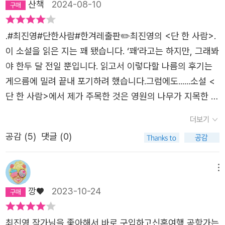
산책
2024-08-10
는 꿈을 꾸었다. 사람들이 죽고 있었고 목소리가 들렸다. 사
하게 한다. ​목화의 외할머니인 임천자가 경험한 단 한 사람
람을 받으라고 했다. 단 한 사람만. 누구를 구할 수 있단 말인
만을 살리는 기묘한 일을 스스로 혼자서 이해하며 삶을 마지
.#최진영#단한사람#한겨레출판✏️최진영의 <단 한 사람>.
가. 왜 단 한 사람이어야 하는가. 그 한 사람도 목화가 정할
막까지 정리한 모습은 매우 인상적이다. 수많은 죽음이 임천
이 소설을 읽은 지는 꽤 됐습니다. ‘꽤‘라고는 하지만, 그래봐
수 없었다. 꿈이었지만 그건 꿈이 아니었다. 엄마 장미수, 할
자 자신을 생애 전체에서 스쳐 지나친 것은 우연, 행운이라
야 한두 달 전일 뿐입니다. 읽고서 이렇다할 나름의 후기는
머니 임천자로 이어지는 믿을 수 없는 숙명이었다. 엄마 장
고 생각하지 않으면서 자신이 죽음 앞에서 살아난 단 한 사
게으름에 밀려 끝내 포기하려 했습니다.그럼에도......소설 <
미수가 늘 피곤했던 이유를 조금 알 것 같았다. 할머니 임천
람이었음을 깨닫게 된다. 그렇기에 그녀는 말없이 어떠한 설
단 한 사람>에서 제가 주목한 것은 영원의 나무가 지목한 단
자는 그냥 받아들였다. 누군가를 구하는 것 그것만으로 족했
명도 없이 묵묵히 자신의 삶을 수행하며 딸인 장미수에게도
한 사람만을 살릴 수 있는 능력을 가졌지만 그 한 사람을 살
다. 하지만 엄마 장미수는 달랐다. 거부하고 경멸했다. 목화
더보기
어떠한 말을 해주지 않는다. 딸은 어머니를 향한 감정이 분
리기 위해 다른 죽어가는 많은 사람들은 지켜볼 수밖에 없는
는 의미를 찾으려 했다. 대를 이어 내려오는 능력이라고 할
노에 가깝다. 두 모녀가 같은 경험을 하지만 딸인 미수는 자
공감 (
5
)
댓글 (0)
사람의 이야기라는 설정이었습니다.책을 덮고 난 후에도, 지
까. 하지만 아무도 말하지 않는다. 임천자는 묵묵히 장미수
신이 살리는 단 한 사람을 다르게 받아들인다. 세상과 사람
금까지도 받아들이기 힘든 설정입니다. 이해를 하니 못하니
의 아이들을 돌보고 장미수는 자신이 끝이기를 바랐다. 둘이
들을 경멸하면서 더 이상 소설을 읽지 않고 두통에 시달리는
의 문제가 아니라 그런 상황이 밑도 끝도 없이 싫을 뿐이었
메뉴
었다가 하나가 된 나무. 부활한 나무. 시간을 초월한 생명. 무
나날들로 점철된다. 웃음이 사라진 미수의 생애도 충분히 짐
습니다. 일어날 수도 없는 일이지만, 일어날 법한 일일지라
성한 생에서 나뭇잎 한 장만큼의 시간을 떼어 죽어가는 인간
깡♥
2023-10-24
작이 가기 시작한다.​미수의 딸인 목화에게 일어난 기이한 일
도 받아들이기가 싫습니다. 그래도, 한 사람은 살렸잖아... 정
을 되살리는 존재. 그 모든 것을 목화는 첫 소환에서 깨달았
을 목화는 또 다르게 받아들인다. 순응한 외할머니가 있었
작 제가 힘들어하는 것은 그것이 아닙니다. 지목받은 한 사
다. (92쪽)목화가 단 한 사람을 구하는 과정은 당연하게도
최진영 작가님을 좋아해서 바로 구입하고신혼여행 공항가는