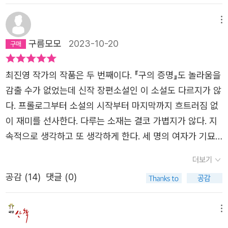
섬의 두 그루 나무로부터 시작되는 신비로운 설화 같은 이
소설은 좀 묘하다.묘하다는 느낌을 어떻게 말해야 할까. 인
메뉴
간의 존재 이전 태초의 나무가 서로를 바라보며 성장하여 숲
구름모모
2023-10-20
을 이루는지, 나무가 인간과 어떻게 이어져 인간의 죽음과
생명에 개입하는 과정을 들려준다고 할까. 아니, 그 모든 걸
최진영 작가의 작품은 두 번째이다. 『구의 증명』도 놀라움을
상상하게 만든다고 하는 게 맞을까. 어쩌면 인간의 생과 사
감출 수가 없었는데 신작 장편소설인 이 소설도 다르지가 않
를 지켜보는 한 나무(신이자 자연)를 통해 전하는 계시인지
다. 프롤로그부터 소설의 시작부터 마지막까지 흐트러짐 없
도 모른다. 나무에 이어 소설은 장미수가 신복일과 낳은 다
이 재미를 선사한다. 다루는 소재는 결코 가볍지가 않다. 지
섯 남매로 시작한다. 세 딸 일화, 월화, 금화와 쌍둥이 목화
속적으로 생각하고 또 생각하게 한다. 세 명의 여자가 기묘
와 목수는 자란다. 아들인 막내 목수는 누나가 아닌 언니라
한 같은 경험들을 하면서 살아간다. 일어났으나 일어날 수
더보기
부르며 지낸다. 금화는 쌍둥이를 데리고 숲으로 간다. 그리
없는 일, 증명할 수 없으나 존재하는 일이 이 여자들에게서
고 무서운 일이 일어났다. 커다란 나무가 금화를 덮쳤다. 목
공감 (
14
)
댓글 (0)
일어난다. 증명되고 존재하는 증거로 이해되고 설명되는 우
화가 어른들을 부르러 간 사이 금화는 사라졌고 목수는 겨우
리의 세상에 아직도 밝혀지지 않고 존재하는 무수한 일들이
목숨을 건졌다. 목수는 그날의 기억을 잃었고 금화는 찾을
많음을 소설에서도 다양하게 열거된다. 서로 다른 이름으로
메뉴
수 없었다. 목화에게 놀라운 일이 일어난다. 열여섯 봄 목화
설명할 수 없는 것을 경험하는 우리들은 이 소설에서도 확인