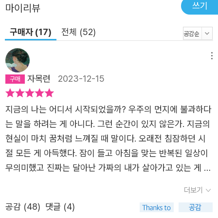
쓰기
마이리뷰
구매자 (17)
전체 (52)
메뉴
자목련
2023-12-15
지금의 나는 어디서 시작되었을까? 우주의 먼지에 불과하다
는 말을 하려는 게 아니다. 그런 순간이 있지 않은가. 지금의
현실이 마치 꿈처럼 느껴질 때 말이다. 오래전 침잠하던 시
절 모든 게 아득했다. 잠이 들고 아침을 맞는 반복된 일상이
무의미했고 진짜는 달아난 가짜의 내가 살아가고 있는 게 아
닐까 그런 생각이 들었다. 돌이켜보면 무기력한 숨어들기 위
더보기
한 변명이었던 것 같다. 최진영의 장편소설 『단 한 사람』을
공감 (
48
)
댓글 (4)
읽으면서 문득 그 시절이 떠올랐다. 이유는 모르겠다. 작은