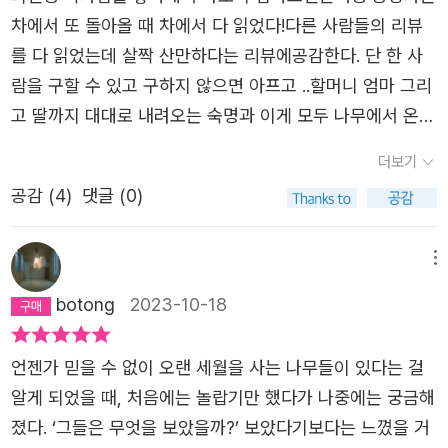
고, 세상을 경멸하는 어머니가 있었다면 목화는 질문하며 확
람, 살릴 수 있는 그 사람. 어떠한 순간에 누구는 죽을 운명
무자비한 죽음, 아무도 책임지지 않는 죽음을 떠올리게 만든
차에서 또 돌아올 때 차에서 다 읽었다!다른 사람들의 리뷰
인하고 싶어한다. 세 명의 여자들은 모두 다른 방식으로 같
이고 누구는 살 운명이라는 그 기막힌 상황입니다. 운명이
다. 안타까운 사고에서 가해자를 살려야 할 때 따르고 싶지
를 다 읽었는데 살짝 산만하다는 리뷰에공감한다. 단 한 사
은 기묘한 일들을 통해서 단 한 사람만을 살린다. 소환되는
아닐지도 모릅니다. 비록 우연이라 할지라도 그 상황은 달라
않았다. 비관했던 목화는 점차 알고 싶었다. 왜 자신인지. 꿈
람을 구할 수 있고 구하지 않으면 아프고 ..할머니 엄마 그리
순간 수많은 죽음들을 보게 되는 세 명의 여자들은 얼마나
지지 않습니다. 뿐만 아니라 운명이든 우연이든 ‘선택‘이라는
이라 여겼지만 자신이 누군가 구한 일은 현재에서 일어나고
고 딸까지 대대로 내려오는 숙명과 이게 모두 나무에서 온
오랜 시간 긴 잔상들을 보면서 살아야 할지도 짐작하게 한
그 권리는 무엇으로부터 기인하는 걸까요? 이 선택에 의해
있었다. 기사를 검색하면 알 수 있었다. 목하는 자신이 구한
것??.. 다시 읽어보면 느낌이 또 다를려나.. 눈물 나는 문장과
다. 특이한 경험으로 소진되는 체력을 보충하기 위해 목화는
더보기
누구는 살아남고 누구는 죽을 뿐입니다. 그 선택이 의지적이
그 사람이 어떻게 살고 있는지 궁금했다. 자신이 구한 단 한
좋은 부분도 많았지만 내 기준 작가의 다른 작품보다 베스트
자신의 나름의 방식으로 휴식과 일을 병행하게 된다. 쌍둥이
든 의지적이지 않든 또한 상황은 달라지지 않습니다.‘인간만
공감 (
4
)
댓글 (0)
사람. 그들은 목화의 존재를 모르지만. 그리고 목하는 그 일
는 분명 아닌 것 같다.
목수가 목화의 중개라는 기이한 일이 끝나면 기억나는 일들
이 목적이나 의미를 생각하고 덫에 걸린다. 굴레에 갇힌다.
을 중개라고 부르고 단 한 사람을 구하는 일을 받아들인다.
을 기록하기 시작한다. 믿어준 목수의 모습과 함께 하는 모
고통을 느끼고 죄책감에 빠지며 괴로워한다.‘(180쪽)✏️저는
다행인 건 목화 곁을 지키는 목수가 있었다. 소환되어 사람
메뉴
습들을 통해서 든든한 동행자가 되는 쌍둥이를 보게 된다. ​
모르겠습니다. 머리로는 이해할 수 있지만 뛰는 심장이 느닷
을 구하는 동안 목수는 목화 곁을 지킨다. 중개하면서 가장
목소리의 정체. ...어떤 틈과 같은 것. 꿈과 현실의 균열. 어긋
botong
2023-10-18
없이 멈출 것같은 세상입니다. 그런 세상에 내버려진 것같은
많이 듣는 말이 뭔지 알아? 목수는 짐작하여 대답했다. 글쎄,
나는 지점. 미세하게 맞닿은 선. 증명할 수 없으나 존재하는
기분이 들 때면 살아있다는 사실이 고통입니다. 📚소설 <단
살려달라는 말? 목화는 천천히 고개를 저으며 대답했다. 사
세계. 가능성으로 남아 인식 너머에 존재하는 사건... 꿈이 아
언젠가 믿을 수 없이 오랜 세월을 사는 나무들이 있다는 걸
한 사람>은 2023년에 발표된 작품입니다. 최진영 작가의
랑한다는 말. 그날 목수는 그 말을 기록했다. (104쪽)영원한
니었다. 63​투신하는 수많은 죽음들을 보면서 목소리가 들린
알게 되었을 때, 처음에는 놀랍기만 했다가 나중에는 궁금해
여느 소설과는 결이 다른 작품이기도 합니다. 삶과 죽음, 그
건 오늘뿐이야. 세상은 언제나 지금으로 가득해. (148쪽)죽
다. 의심하지 말고 구해. 그 목소리의 정체는 누구일까? 점차
졌다. ‘그들은 무엇을 보았을까?’ 보았다기보다는 느꼈을 거
리고 사랑을 관통하는 대부분의 작품이 지극히 현실적, 사실
음의 순간을 맞이하는 모두가 가장 먼저 떠올리는 누군가.