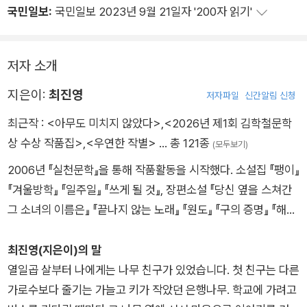
국민일보:
국민일보 2023년 9월 21일자 '200자 읽기'
저자 소개
지은이:
최진영
저자파일
신간알림 신청
최근작 :
<아무도 미치지 않았다>
,
<2026년 제1회 김학철문학
상 수상 작품집>
,
<우연한 작별>
… 총 121종
(모두보기)
2006년 『실천문학』을 통해 작품활동을 시작했다. 소설집 『팽이』
『겨울방학』 『일주일』 『쓰게 될 것』, 장편소설 『당신 옆을 스쳐간
그 소녀의 이름은』 『끝나지 않는 노래』 『원도』 『구의 증명』 『해가
지는 곳으로』 『이제야 언니에게』 『내가 되는 꿈』 『단 한 사람』, 중
편소설 『비상문』 『오로라』, 에세이 『어떤 비밀』 『내 주머니는 맑
최진영(지은이)의 말
고 강풍』 등이 있다. 한겨레문학상, 신동엽문학상, 만해문학상, 백
열일곱 살부터 나에게는 나무 친구가 있었습니다. 첫 친구는 다른
신애문학상, 김용익소설문학상, 이상문학상을 수상했다.
가로수보다 줄기는 가늘고 키가 작았던 은행나무. 학교에 가려고