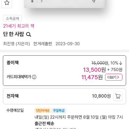
소득공제
21세기 최고의 책
단 한 사람
최진영
(지은이)
한겨레출판
2023-09-30
종이책
15,000
원,
10%
13,500
원
+ 750원
11,475
원
카드최대혜택가
더보기
전자책
10,800
원
수령예상일
양탄자배송
주말특급
내일(일) 22시까지 주문하면 8월 10일 (월) 아침 7시
출근전 배송