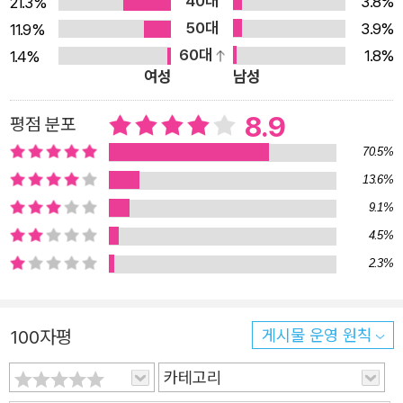
40대
간의 집필 끝에 출간하는 전작 소설이자 여덟 번째 장편이
3.8%
21.3%
을 쓸수록 강렬하게 인지합니다. 한 번뿐인 삶, 다시없을 오늘을.
50대
다. “오직 너라는 한 존재를 바라보고 있다고” 3대에 걸친
3.9%
11.9%
소설의 막바지에 이르렀을 때는 여름이 시작되고 있었어요. 파란
60대
‘살리는 자’의 숙명, 그리고 ‘인간의 몫’에 관하여 최초에 씨
1.8%
1.4%
하늘에서 느닷없이 쏟아지는 소나기. 언젠가 사라져버릴 당신과
여성
남성
앗에서 움튼 어린 두 나무가 있었다. 부족함을 모르고 무럭
나를 영원히 사랑하기 위해 이 소설을 썼습니다.
무럭 자라 천재지변을 견디고 장엄한 숲이 된. 그러나 두 발
8.9
평점 분포
로 걷는 희귀한 종족 인간이 나타나고 나무들은 차례로 쓰러
(…) 그리고 이 문장을 바라보는 당신에게 내 마음을 전해요. 지금
70.5%
진다. 사람에게 파괴된 적이 있는 나무, 그 나무는 그 자리에
내 마음에는 광활한 하늘과 드넓은 바다, 거센 바람을 타는 새, 비
13.6%
서 어떤 사람을 파괴한 적이 있다. 장미수와 신복일은 결속
바람에도 한자리에서 다만 흔들리는 나무가 있습니다. 단 한 사
9.1%
하여 일화, 월화, 금화, 쌍둥이 남매 목화와 목수를 낳는다.
람, 당신이 있습니다. 이 마음을 지키며 언제고 당도할 안부를 기
4.5%
어느 날 꼬마 금화와 쌍둥이는 홀린 듯 그 숲속으로 향한다.
다리겠습니다.
2.3%
산을 오르던 금화의 머리 위로 나무가 우지끈 기운다. 목화
는 어른을 부르러 산 아래로 뛰어가고 다시 돌아왔을 때 금
화는 온데간데없다. 금화의 실종 후 가족들은 죄책감으로 고
100자평
게시물 운영 원칙
통 속에 살아간다. 목화가 열여섯이 되던 봄, 꿈인 듯 눈앞으
카테고리
로 투신의 장면들이 펼쳐진다. 그 죽음을 목도하다가 목소리