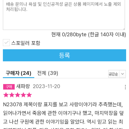
를 듣는다. 가서 그를 구하라는 말. 망설이다가 목화는 달려
간다. 열기와 함께 사뿐 내려앉는다. 그는 조금의 부상만 입
은 채 살아난다. 어안이 벙벙했지만 재차 그 세계로 ‘소환’되
고 나서야 이 일이 꿈이 아님을 안다. 깨어나 우는 목화를 보
현재
0
/280byte (한글 140자 이내)
고 엄마인 장미수는 알 수 없는 말을 남긴다. 차라리 금화이
스포일러 포함
길 바랐는데. 장미수는 열다섯부터 사람을 구했던 것. 장미
수에게는 구할 수 없는 너무 많은 죽음에 비해 살릴 수 있는
등록
단 한 사람은 ‘겨우’에 불과했다. 패배감과 무력감에 신을 저
주한 장미수와 달리, 할머니 임천자는 단 한 사람이라도 구
구매자 (24)
전체 (39)
할 수 있다는 사실에 의미를 둔다. 목화는 첫 소환에서부터
새파랑
2023-11-20
“둘이었다가 하나가 된 나무”의 존재를 느낀다. 의심과 반항
메뉴
과 시험도 있었지만“무성한 생에서 나뭇잎 한 장만큼의 시
N23078 제목이랑 표지를 보고 사랑이야기라 추측했는데,
간을 떼어 죽어가는 인간을 되살리는 존재”인 ‘중개인’의 정
읽어나가면서 죽음에 관한 이야기구나 했고, 마지막장을 덮
체성을 체화해간다. 소환하는 그 나무를 잘 알고 싶어 목공
고 나선 구원에 관한 이야기임을 알았다. 역시 믿고 읽는 최
소에서 일한다. 그러던 중 일화의 딸인 루나의 자살을 막게