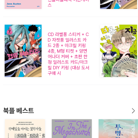
스
2
CD 라벨풍 스티커 + C
D 자켓풍 일러스트 카
팬텀 버스터즈 7 (한
드 2종 + 아크릴 키링
정판)
4종, M형 티켓 + 양면
어나더 커버 + 초판 한
정 일러스트 카드/아크
릴 DIY 키링 (대상 도서
구매 시
북플 베스트