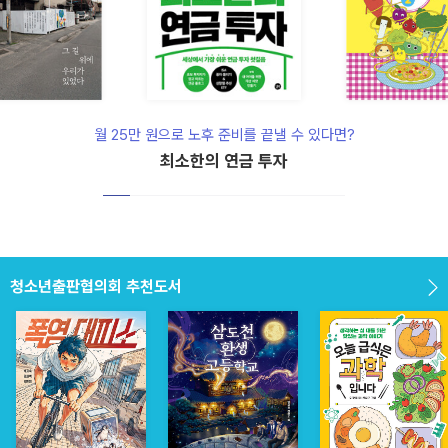
월 25만 원으로 노후 준비를 끝낼 수 있다면?
최소한의 연금 투자
폭염엔 장르소설
청소년출판협의회 추천도서
폭염엔 장르소설
청소년출판협의회 추천도서