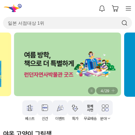
4
/
29
베스트
신간
이벤트
특가
무료배송
분야
야옹 고양이 그림책