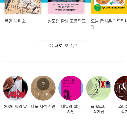
빵충 사육 준수 사항
폭염 대피소
빵충 사육 준수 사항
폭염 대피소
생가
삼도천 환생 고등학교
생가
삼도천 환생 고등학교
주와 연
오늘 급식은 과학입
주와 연
오늘 급식은 과학입
다
다
새로보기
1
/
2
2026 책의 날
나도 서점 주인
내일의 젊은
폴 오스터
스티
시인
작가전
작