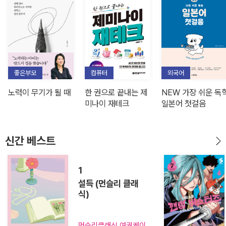
좋은부모
컴퓨터
외국어
노력이 무기가 될 때
한 권으로 끝내는 제
NEW 가장 쉬운 독
미나이 재테크
일본어 첫걸음
신간 베스트
1
설득 (먼슬리 클래
식)
먼슬리클래식 여권케이