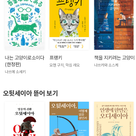
나는 고양이로소이다
프랭키
책을 지키려는 고양이
(한정판)
요헨 구치, 막심 레오
나쓰카와 소스케
나쓰메 소세키
오뒷세이아 뜯어 보기