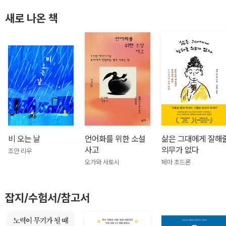
새로 나온 책
비 오는 날
언어화를 위한 소설
삶은 그대에게 잘해
사고
의무가 없다
조안 리우
오가와 사토시
페마 초드론
잡지/수험서/참고서