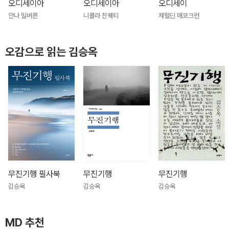
오디세이아
오디세이아
오디세이
안나 밀버른
니콜라 친퀘티
제럴딘 매코크런
오감으로 읽는 김승옥
무진기행 필사북
무진기행
무진기행
김승옥
김승옥
김승옥
MD 추천