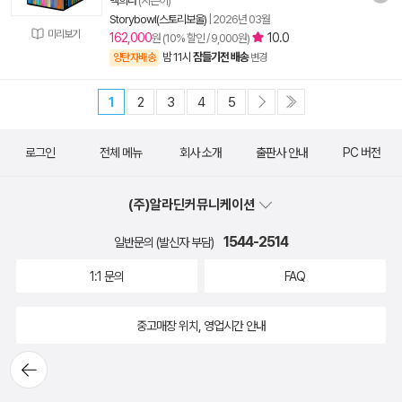
백희나
(지은이)
Storybowl(스토리보울)
|
2026년 03월
미리보기
162,000
10.0
원 (10% 할인 / 9,000원)
밤 11시
잠들기전 배송
양탄자배송
변경
1
2
3
4
5
로그인
전체 메뉴
회사 소개
출판사 안내
PC 버전
(주)알라딘커뮤니케이션
1544-2514
일반문의 (발신자 부담)
1:1 문의
FAQ
중고매장 위치, 영업시간 안내
뒤로가
기