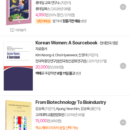
롱테일 교육 연구소
(지은이)
롱테일북스
|
2026년 08월
4,950
원 (10% 할인 / 270원)
밤 11시
잠들기전 배송
양탄자배송
변경
미리보기
Korean Women: A Sourcebook
-
현대한국 영문
자료총서
Kim Keong-il
,
Choi Hyaeweol
,
신경아
(지은이)
한국학중앙연구원(한국정신문화연구원)
|
2017년 07월
20,000
원 (1,000원)
택배
로 주문하면
8월 11일 출고
변경
From Biotechnology To Bioindustry
김승욱
(지은이),
Kyung Yeon Kim
,
김승욱
(옮긴이)
고려대학교출판문화원
|
2019년 05월
15,000
원 (450원)
책소개페이지에서 분철 선택 가능