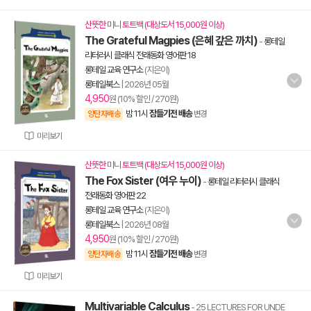
산뜻한 미니 토트백 (대상도서 15,000원 이상)
The Grateful Magpies (은혜 갚은 까치)
-
롱테일
리터러시 클래식 전래동화 영어판 18
롱테일 교육 연구소
(지은이)
롱테일북스
|
2026년 05월
4,950
원 (10% 할인 / 270원)
밤 11시
잠들기전 배송
양탄자배송
변경
미리보기
산뜻한 미니 토트백 (대상도서 15,000원 이상)
The Fox Sister (여우 누이)
-
롱테일 리터러시 클래식
전래동화 영어판 22
롱테일 교육 연구소
(지은이)
롱테일북스
|
2026년 08월
4,950
원 (10% 할인 / 270원)
밤 11시
잠들기전 배송
양탄자배송
변경
미리보기
Multivariable Calculus
- 25 LECTURES FOR UNDE