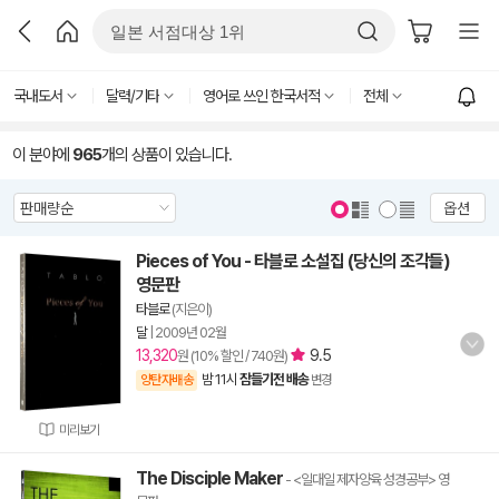
국내도서
달력/기타
영어로 쓰인 한국서적
전체
이 분야에
965
개의 상품이 있습니다.
옵션
Pieces of You - 타블로 소설집 (당신의 조각들)
영문판
타블로
(지은이)
달
|
2009년 02월
13,320
9.5
원 (10% 할인 / 740원)
밤 11시
잠들기전 배송
양탄자배송
변경
미리보기
The Disciple Maker
- <일대일 제자양육 성경공부> 영