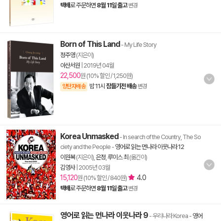
택배
로 주문하면
8월 11일 출고
변경
Born of This Land
- My Life Story
정주영
(지은이)
아산서원
|
2019년 04월
22,500
원 (10% 할인 / 1,250원)
밤 11시
잠들기전 배송
양탄자배송
변경
Korea Unmasked
- In search of the Country, The So
ciety and the People
-
영어로 읽는 먼나라 이웃나라 12
이원복
(지은이),
은정
,
루이스 최
(옮긴이)
김영사
|
2005년 03월
15,120
4.0
원 (10% 할인 / 840원)
택배
로 주문하면
8월 11일 출고
변경
영어로 읽는 먼나라 이웃나라 9
- 우리나라 Korea
-
영어