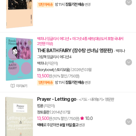
밤 11시
잠들기전 배송
양탄자배송
변경
백희나 잉글리시 에디션 + 마그넷 4종 세트(대상도서 포함 국내서
2만원 이상)
THE BATH FAIRY (장수탕 선녀님 영문판)
-
백희나
그림책 잉글리시 에디션 4
백희나
(지은이)
Storybowl(스토리보울)
|
2026년 03월
13,500
원 (10% 할인 / 750원)
밤 11시
잠들기전 배송
양탄자배송
변경
미리보기
Prayer - Letting go
- <기도 - 내려놓기> 영문판
법륜
(지은이)
정토출판
|
2014년 07월
13,500
10.0
원 (10% 할인 / 750원)
택배
로 주문하면
8월 11일 출고
변경