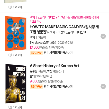
미리보기
백희나 잉글리시 에디션 + 마그넷 4종 세트(대상도서 포함 국내서
2만원 이상)
HOW TO MAKE MAGIC CANDIES (알사탕 제
조법 영문판)
-
백희나 그림책 잉글리시 에디션 11
백희나
(지은이)
Storybowl(스토리보울)
|
2026년 03월
13,500
원 (10% 할인 / 750원)
밤 11시
잠들기전 배송
양탄자배송
변경
미리보기
A Short History of Korean Art
유홍준
(지은이),
박신희
(옮긴이)
눌와
|
2026년 07월
9,000
원 (10% 할인 / 500원)
밤 11시
잠들기전 배송
양탄자배송
변경
미리보기