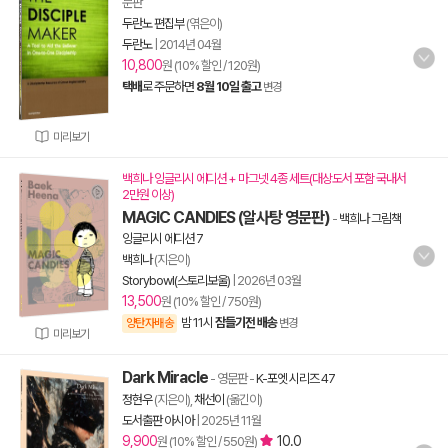
문판
두란노 편집부
(엮은이)
두란노
|
2014년 04월
10,800
원 (10% 할인 / 120원)
택배
로 주문하면
8월 10일 출고
변경
미리보기
백희나 잉글리시 에디션 + 마그넷 4종 세트(대상도서 포함 국내서
2만원 이상)
MAGIC CANDIES (알사탕 영문판)
-
백희나 그림책
잉글리시 에디션 7
백희나
(지은이)
Storybowl(스토리보울)
|
2026년 03월
13,500
원 (10% 할인 / 750원)
밤 11시
잠들기전 배송
양탄자배송
변경
미리보기
Dark Miracle
- 영문판
-
K-포엣 시리즈 47
정현우
(지은이),
채선이
(옮긴이)
도서출판 아시아
|
2025년 11월
9,900
10.0
원 (10% 할인 / 550원)