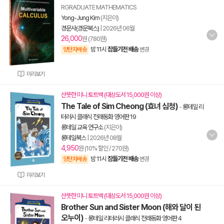
RGRADUATE MATHEMATICS
Yong-Jung Kim
(지은이)
경문사(경문북스)
|
2026년 06월
26,000
원 (780원)
밤 11시
잠들기전 배송
양탄자배송
변경
미리보기
산뜻한 미니 토트백 (대상도서 15,000원 이상)
The Tale of Sim Cheong (효녀 심청)
-
롱테일 리
터러시 클래식 전래동화 영어판 19
롱테일 교육 연구소
(지은이)
롱테일북스
|
2026년 08월
4,950
원 (10% 할인 / 270원)
밤 11시
잠들기전 배송
양탄자배송
변경
미리보기
산뜻한 미니 토트백 (대상도서 15,000원 이상)
Brother Sun and Sister Moon (해와 달이 된
오누이)
-
롱테일 리터러시 클래식 전래동화 영어판 4