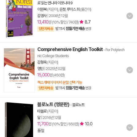
로 읽는 먼나라 이웃나라 9
이원복
(지은이),
은정
,
루이스 최
(옮긴이)
김영사
|
2008년 12월
13,410
8.7
원 (10% 할인 / 740원)
밤 11시
잠들기전 배송
양탄자배송
변경
Comprehensive English Toolkit
- For Polytech
nic College Students
김형욱
(지은이)
영민
|
2025년 02월
15,000
원 (450원)
책소개페이지에서 분철 선택 가능
밤 11시
잠들기전 배송
양탄자배송
변경
블로노트 (영문판)
-
블로노트
타블로
(지은이)
달
|
2016년 12월
11,700
10.0
원 (10% 할인 / 650원)
품절