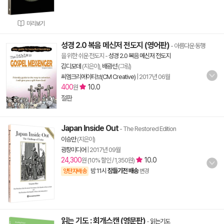
미리보기
성경 2.0 복음 메신저 전도지 (영어판)
- 아름다운 동행
을 위한 쉬운 전도지
-
성경 2.0 복음 메신저 전도지
김디모데
(지은이),
배광선
(그림)
씨엠크리에이티브(CM Creative)
|
2017년 06월
400
10.0
원
절판
Japan Inside Out
- The Restored Edition
이승만
(지은이)
광창미디어
|
2017년 09월
24,300
10.0
원 (10% 할인 / 1,350원)
밤 11시
잠들기전 배송
양탄자배송
변경
읽는 기도 : 회개스캔 (영문판)
-
읽는기도