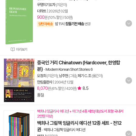
무명의기도자
(지은이)
더하트
|
2026년 02월
900
원 (10% 할인 / 50원)
밤 11시
잠들기전 배송
양탄자배송
변경
미리보기
중국인 거리 Chinatown (Hardcover, 한영합
본)
-
Modern Korean Short Stories 6
오정희
(지은이),
남주현
(그림),
페기 C. 조
(옮긴이)
한림출판사
|
2004년 12월
8,070
8.5
원 (6% 할인 / 420원)
품절
백희나 잉글리시 에디션 + 마그넷 4종 세트(대상도서 포함 국내서
2만원 이상)
백희나 그림책 잉글리시 에디션 12종 세트 - 전12
권
-
백희나 그림책 잉글리시 에디션