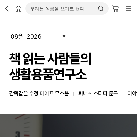
책 읽는 사람들의
생활용품연구소
감쪽같은 수정 테이프 무소음
피너츠 스터디 문구
이야