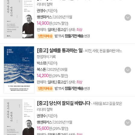
리더의 철학
권영수
(지은이)
쌤앤파커스
|
2025년 11월
14,900
원 (32% 할인)
판매자 :
알라딘 중고샵
| 상태 :
최상
밤 11시
잠들기전 배송
양탄자배송
변경
[중고] 실패를 통과하는 일
- 비전, 사람, 돈을 둘러싼 어느
창업자의 기록
박소령
(지은이)
북스톤
|
2025년 09월
14,200
원 (29% 할인)
판매자 :
알라딘 중고샵
| 상태 :
최상
밤 11시
잠들기전 배송
양탄자배송
변경
[중고] 당신이 잘되길 바랍니다
- 사람을 보고 길을 찾은
리더의 철학
권영수
(지은이)
쌤앤파커스
|
2025년 11월
15,600
원 (29% 할인)
판매자 :
알라딘 중고샵
| 상태 :
최상