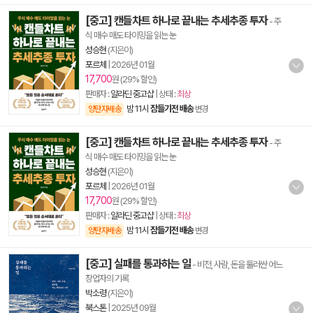
[중고] 캔들차트 하나로 끝내는 추세추종 투자
- 주
식 매수 매도 타이밍을 읽는 눈
성승현
(지은이)
포르체
|
2026년 01월
17,700
원 (29% 할인)
판매자 :
알라딘 중고샵
| 상태 :
최상
밤 11시
잠들기전 배송
양탄자배송
변경
[중고] 캔들차트 하나로 끝내는 추세추종 투자
- 주
식 매수 매도 타이밍을 읽는 눈
성승현
(지은이)
포르체
|
2026년 01월
17,700
원 (29% 할인)
판매자 :
알라딘 중고샵
| 상태 :
최상
밤 11시
잠들기전 배송
양탄자배송
변경
[중고] 실패를 통과하는 일
- 비전, 사람, 돈을 둘러싼 어느
창업자의 기록
박소령
(지은이)
북스톤
|
2025년 09월