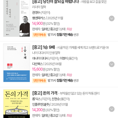
[중고] 당신이 잘되길 바랍니다
- 사람을 보고 길을 찾은
리더의 철학
권영수
(지은이)
쌤앤파커스
|
2025년 11월
14,900
원 (32% 할인)
판매자 :
알라딘 중고샵
| 상태 :
최상
밤 11시
잠들기전 배송
양탄자배송
변경
[중고] 1승 9패
- 시골 작은 가게를 세계 최고 브랜드로 키운 야
나이 다다시의 인생 철학
야나이 다다시
(지은이),
이정미
(옮긴이)
다산북스
|
2025년 06월
15,600
원 (29% 할인)
판매자 :
알라딘 중고샵
| 상태 :
최상
밤 11시
잠들기전 배송
양탄자배송
변경
[중고] 돈의 가격
- 부자들만 알고 있는 돈의 작동 원리
롭 딕스
(지은이),
신현승
(옮긴이)
인플루엔셜(주)
|
2026년 01월
14,200
원 (32% 할인)
판매자 :
알라딘 중고샵
| 상태 :
최상