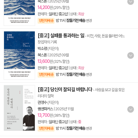
북스톤
|
2025년 09월
14,200
원 (29% 할인)
판매자 :
알라딘 중고샵
| 상태 :
최상
밤 11시
잠들기전 배송
양탄자배송
변경
[중고] 실패를 통과하는 일
- 비전, 사람, 돈을 둘러싼 어느
창업자의 기록
박소령
(지은이)
북스톤
|
2025년 09월
13,600
원 (32% 할인)
판매자 :
알라딘 중고샵
| 상태 :
최상
밤 11시
잠들기전 배송
양탄자배송
변경
[중고] 당신이 잘되길 바랍니다
- 사람을 보고 길을 찾은
리더의 철학
권영수
(지은이)
쌤앤파커스
|
2025년 11월
13,700
원 (38% 할인)
판매자 :
알라딘 중고샵
| 상태 :
중
밤 11시
잠들기전 배송
양탄자배송
변경