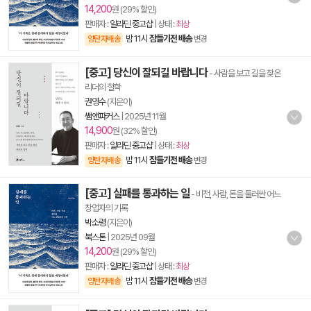
14,200
원 (29% 할인)
판매자 :
알라딘 중고샵
| 상태 :
최상
밤 11시
잠들기전 배송
양탄자배송
변경
[중고] 당신이 잘되길 바랍니다
- 사람을 보고 길을 찾은
리더의 철학
권영수
(지은이)
쌤앤파커스
|
2025년 11월
14,900
원 (32% 할인)
판매자 :
알라딘 중고샵
| 상태 :
최상
밤 11시
잠들기전 배송
양탄자배송
변경
[중고] 실패를 통과하는 일
- 비전, 사람, 돈을 둘러싼 어느
창업자의 기록
박소령
(지은이)
북스톤
|
2025년 09월
14,200
원 (29% 할인)
판매자 :
알라딘 중고샵
| 상태 :
최상
밤 11시
잠들기전 배송
양탄자배송
변경