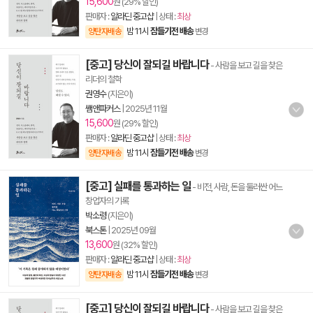
15,600
원 (29% 할인)
판매자 :
알라딘 중고샵
| 상태 :
최상
밤 11시
잠들기전 배송
양탄자배송
변경
[중고] 당신이 잘되길 바랍니다
- 사람을 보고 길을 찾은
리더의 철학
권영수
(지은이)
쌤앤파커스
|
2025년 11월
15,600
원 (29% 할인)
판매자 :
알라딘 중고샵
| 상태 :
최상
밤 11시
잠들기전 배송
양탄자배송
변경
[중고] 실패를 통과하는 일
- 비전, 사람, 돈을 둘러싼 어느
창업자의 기록
박소령
(지은이)
북스톤
|
2025년 09월
13,600
원 (32% 할인)
판매자 :
알라딘 중고샵
| 상태 :
최상
밤 11시
잠들기전 배송
양탄자배송
변경
[중고] 당신이 잘되길 바랍니다
- 사람을 보고 길을 찾은