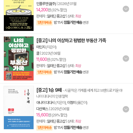
인플루엔셜(주)
|
2026년 01월
14,200
원 (32% 할인)
판매자 :
알라딘 중고샵
| 상태 :
최상
밤 11시
잠들기전 배송
양탄자배송
변경
[중고] 나의 이상하고 평범한 부동산 가족
마민지
(지은이)
클
|
2023년 08월
11,600
원 (32% 할인)
판매자 :
알라딘 중고샵
| 상태 :
최상
밤 11시
잠들기전 배송
양탄자배송
변경
[중고] 1승 9패
- 시골 작은 가게를 세계 최고 브랜드로 키운 야
나이 다다시의 인생 철학
야나이 다다시
(지은이),
이정미
(옮긴이)
다산북스
|
2025년 06월
15,600
원 (29% 할인)
판매자 :
알라딘 중고샵
| 상태 :
최상
밤 11시
잠들기전 배송
양탄자배송
변경