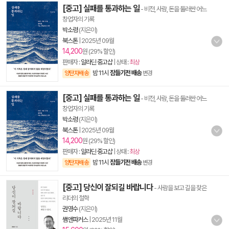
[중고] 실패를 통과하는 일
- 비전, 사람, 돈을 둘러싼 어느
창업자의 기록
박소령
(지은이)
북스톤
|
2025년 09월
14,200
원 (29% 할인)
판매자 :
알라딘 중고샵
| 상태 :
최상
밤 11시
잠들기전 배송
양탄자배송
변경
[중고] 실패를 통과하는 일
- 비전, 사람, 돈을 둘러싼 어느
창업자의 기록
박소령
(지은이)
북스톤
|
2025년 09월
14,200
원 (29% 할인)
판매자 :
알라딘 중고샵
| 상태 :
최상
밤 11시
잠들기전 배송
양탄자배송
변경
[중고] 당신이 잘되길 바랍니다
- 사람을 보고 길을 찾은
리더의 철학
권영수
(지은이)
쌤앤파커스
|
2025년 11월