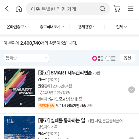
온라인중고
중고국내도서
경제경영
전체
이 분야에
2,400,740
개의 상품이 있습니다.
옵션
[중고] SMART 재무관리연습
- 3판
김용석
(지은이)
원출판사
|
2016년 04월
17,400
원 (42% 할인)
판매자 :
알라딘 중고샵
| 상태 :
중
밤 11시
잠들기전 배송
양탄자배송
변경
[중고] 실패를 통과하는 일
- 비전, 사람, 돈을 둘러싼 어느
창업자의 기록
박소령
(지은이)