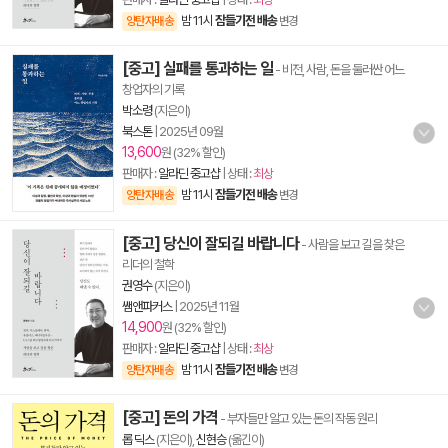
밤 11시
잠들기전 배송
양탄자배송
변경
[중고] 실패를 통과하는 일
- 비전, 사람, 돈을 둘러싼 어느
창업자의 기록
박소령
(지은이)
북스톤
|
2025년 09월
13,600
원 (32% 할인)
판매자 :
알라딘 중고샵
| 상태 :
최상
밤 11시
잠들기전 배송
양탄자배송
변경
[중고] 당신이 잘되길 바랍니다
- 사람을 보고 길을 찾은
리더의 철학
권영수
(지은이)
쌤앤파커스
|
2025년 11월
14,900
원 (32% 할인)
판매자 :
알라딘 중고샵
| 상태 :
최상
밤 11시
잠들기전 배송
양탄자배송
변경
[중고] 돈의 가격
- 부자들만 알고 있는 돈의 작동 원리
롭 딕스
(지은이),
신현승
(옮긴이)