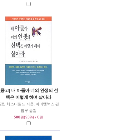
[중고] 내 아들아 너의 인생의 선
택은 이렇게 하며 살아라
필립 체스터필드 지음, 아이템북스 편
집부 옮김
500
원(93%) / 0원