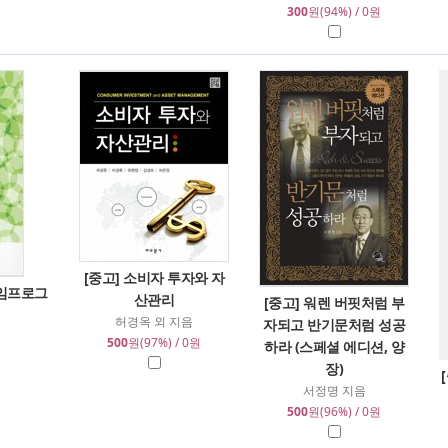
300
원(94%) / 0원
[중고] 소비자 투자와 자
 게임프로그
산관리
[중고] 워렌 버핏처럼 부
허경옥 외 지음
자되고 반기문처럼 성공
500
원(97%) / 0원
하라 (스페셜 에디션, 양
장)
서정명 지음
500
원(96%) / 0원