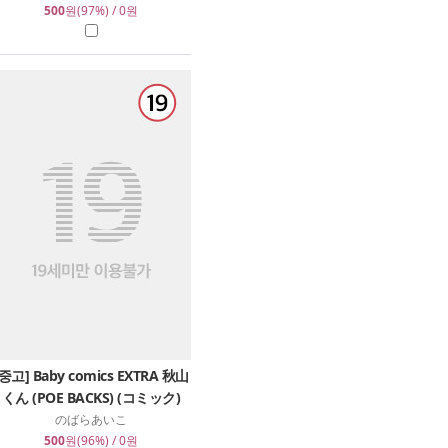
500
원(97%) / 0원
[중고] Baby comics EXTRA 秋山
くん (POE BACKS) (コミック)
のばらあいこ
500
원(96%) / 0원