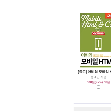
[중고] 어비의 모바일 
송태민 지음
500
원(97%) / 0원