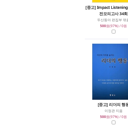
[중고] Impact Listeni
전모의고사 34회
두산동아 편집부 엮
500
원(97%) / 0원
[중고] 리더의 행
이정관 지음
500
원(97%) / 0원