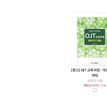
[중고] OJT 교육과정 :
래밍
김정인 지음
500
원(96%) / 0원