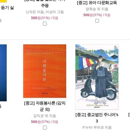
[중고] 유아 다문화교육
주몽
ng 듣기 실
양옥승 외 지음
신자은 지음, 이상미 그림
500
원(97%) / 0원
500
원(91%) / 0원
음
[중고] 자원봉사론 (김익
동
균 외)
[중고] 종교법인 주니어's
김익균 외 지음
3
500
원(97%) / 0원
키누타 무라코 지음