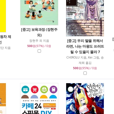
[중고] 보육과정 (장현주
외)
자동차 제
[중고] 우리 딸을 위해서
장현주 외 지음
인
500
원(97%) / 0원
라면, 나는 마왕도 쓰러뜨
단 지음
릴 수 있을지 몰라 7
CHIROLU 지음, Kei 그림, 송
재희 옮김
500
원(95%) / 0원