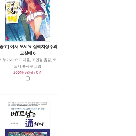
[중고] 어서 오세요 실력지상주의
교실에 6
키누가사 쇼고 지음, 조민정 옮김, 토
모세 슌사쿠 그림
500
원(93%) / 0원