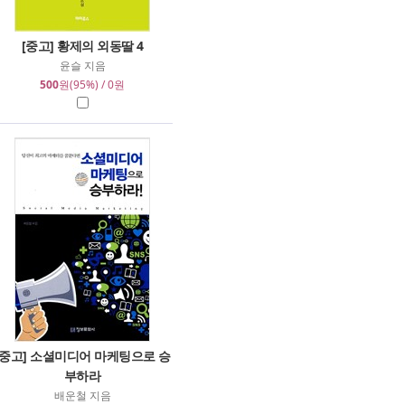
[중고] 황제의 외동딸 4
윤슬 지음
500
원(95%) / 0원
[중고] 소셜미디어 마케팅으로 승
부하라
배운철 지음