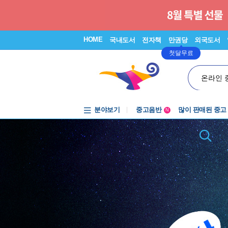
HOME
국내도서
전자책
만권당
외국도서
첫달무료
온라인 
중고음반
분야보기
1천원부터
많이 판매된 중고
N
중고음반