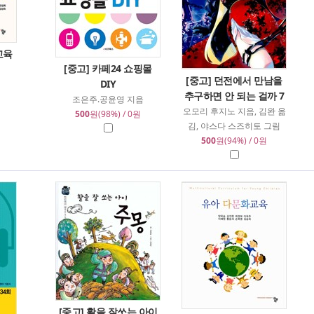
교육
[중고] 카페24 쇼핑몰
[중고] 던전에서 만남을
DIY
추구하면 안 되는 걸까 7
조은주.공윤영 지음
오모리 후지노 지음, 김완 옮
500
원(98%) / 0원
김, 야스다 스즈히토 그림
500
원(94%) / 0원
[중고] 활을 잘쏘는 아이