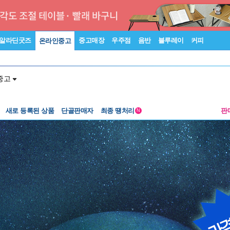
알라딘굿즈
중고매장
우주점
음반
블루레이
커피
온라인중고
중고
새로 등록된 상품
단골판매자
최종 땡처리
판
N