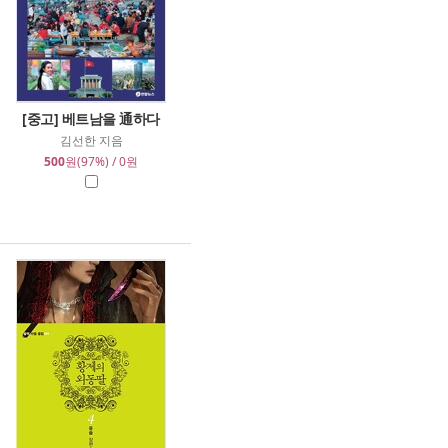
[중고] 베트남을 通하다
김선한 지음
500
원(97%) / 0원