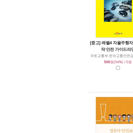
[중고] 레벨4 자율주행
작·안전 가이드라
국토교통부.한국교통안전공
500
원(94%) / 0원