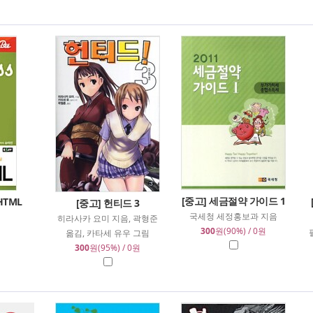
[중고] 세금절약 가이드 1
HTML
[중고] 헌티드 3
국세청 세정홍보과 지음
히라사카 요미 지음, 곽형준
300
원(90%) / 0원
옮김, 카타세 유우 그림
300
원(95%) / 0원