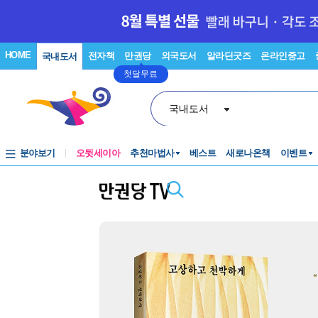
HOME
전자책
만권당
외국도서
알라딘굿즈
온라인중고
국내도서
첫달무료
국내도서
분야보기
오뒷세이아
추천마법사
베스트
새로나온책
이벤트