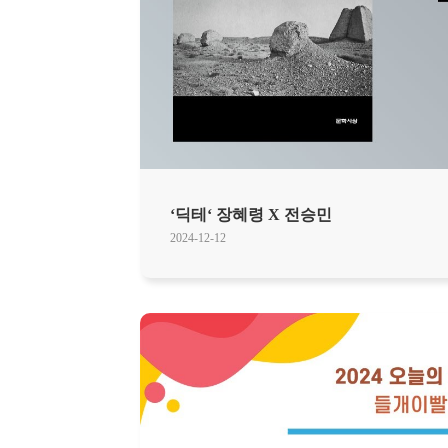
‘딕테‘ 장혜령 X 전승민
2024-12-12