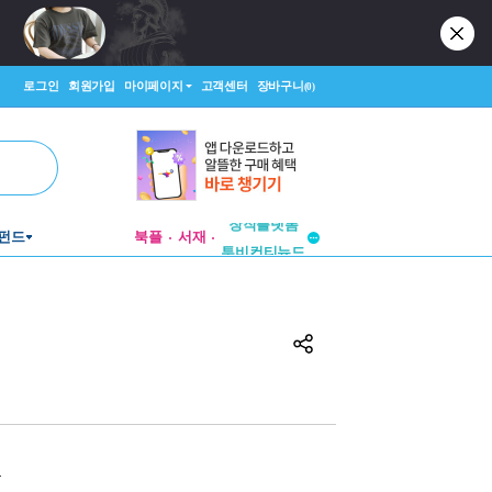
로그인
회원가입
마이페이지
고객센터
장바구니
(0)
펀드
북플
서재
투비컨티뉴드
창작플랫폼
투비컨티뉴드
원