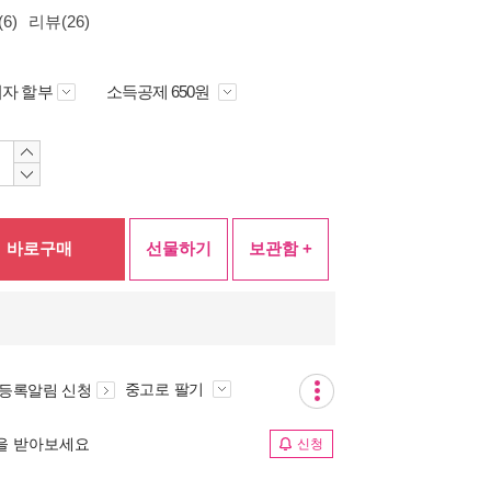
6)
리뷰(26)
자 할부
소득공제 650원
바로구매
선물하기
보관함 +
중고로 팔기
 등록알림 신청
림을 받아보세요
신청