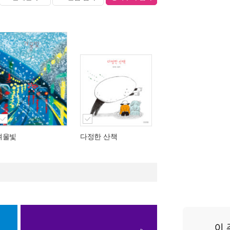
겨울빛
다정한 산책