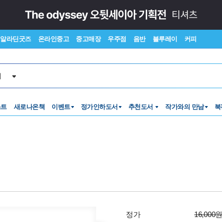
알라딘굿즈
온라인중고
중고매장
우주점
음반
블루레이
커피
서
스트
새로나온책
이벤트
정가인하도서
추천도서
작가와의 만남
북
정가
16,000