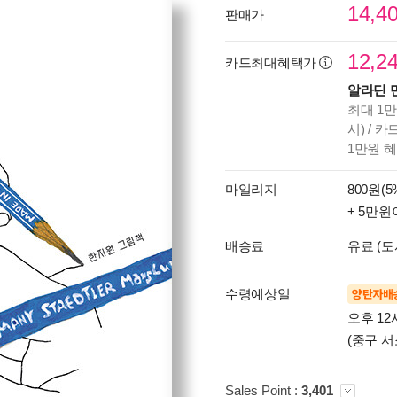
14,4
판매가
12,2
카드최대혜택가
알라딘 
최대 1만
시) / 
1만원 
마일리지
800원(5
+ 5만원
배송료
유료 (도
수령예상일
양탄자배
오후 12
(중구 서
Sales Point :
3,401