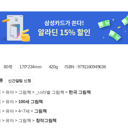
80쪽
170*234mm
420g
ISBN : 9791160949636
류
신간알림 신청
서
>
유아
>
그림책
>
_나라별 그림책
>
한국 그림책
서
>
유아
>
100세 그림책
서
>
유아
>
4~7세
>
그림책
서
>
유아
>
그림책
>
창작그림책