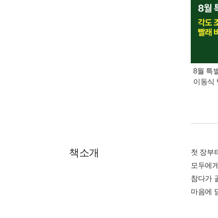
8월 특
이동식 
책소개
첫 장부
모두에게
참다가 
마음에 담