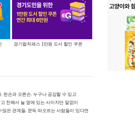
간
경기컬처패스 1만원 도서 할인 쿠폰
삼성카드가 쏜다! 알라
 왼손과 오른손. 누구나 공감할 수 있고
깝고 친해서 늘 옆에 있는 사이지만 말없이
수많은 관계들. 문득 떠오르는 사람들이 있다면