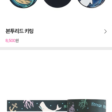
본투리드 키링
8,500
원