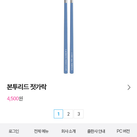
본투리드 젓가락
4,500
원
1
2
3
로그인
전체 메뉴
회사 소개
출판사 안내
PC 버전