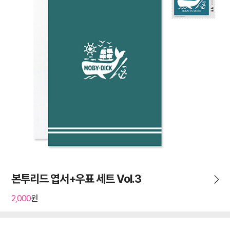
본투리드 엽서+우표 세트 Vol.3
2,000
원