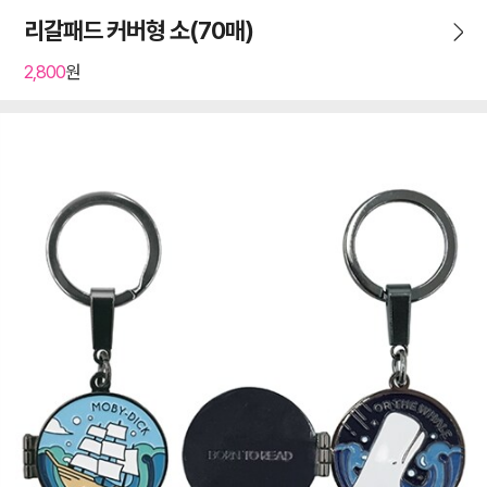
리갈패드 커버형 소(70매)
2,800
원