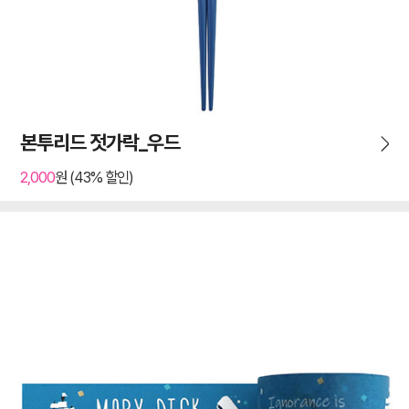
본투리드 젓가락_우드
2,000
원 (43% 할인)