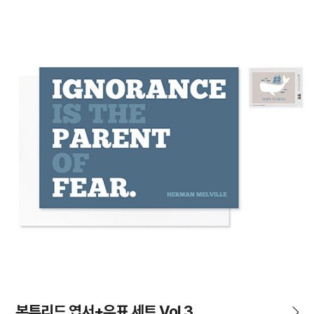
본투리드 엽서+우표 세트 Vol.3