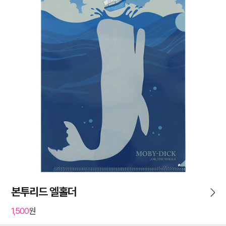
본투리드 엘홀더
1,500
원