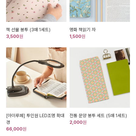
책 선물 봉투 (3매 1세트)
명화 책읽기 자
3,500
원
1,500
원
[아이루페] 투인원 LED조명 확대
전통 문양 봉투 세트 (5매 1세트)
경
2,000
원
66,000
원