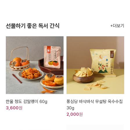
선물하기 좋은 독서 간식
+더보기
한울 청도 감말랭이 60g
풍심당 바삭바삭 무설탕 옥수수칩
3,600
원
30g
2,000
원