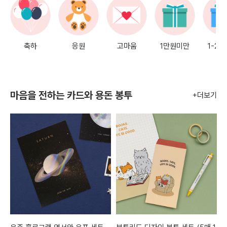
축하
응원
고마움
1만원미만
1-2
마음을 전하는 카드와 용돈 봉투
+더보기