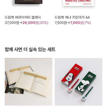
드립백 버라이어티 클래식
드립백 케냐 키린야가 AA
37,000
원→
26,000
원(30%)
7,500
원→
7,000
원(7%)
함께 사면 더 실속 있는 세트