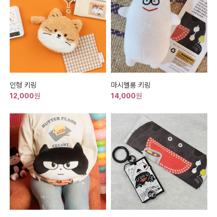
인형 키링
마시멜롱 키링
12,000
원
14,000
원