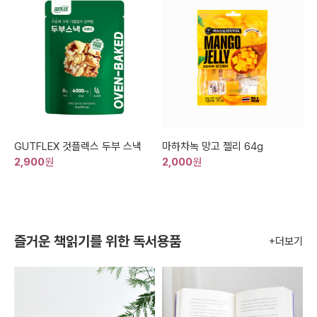
GUTFLEX 것플렉스 두부 스낵
마하차녹 망고 젤리 64g
2,900
원
2,000
원
즐거운 책읽기를 위한 독서용품
+더보기