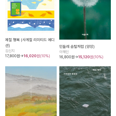
제철 행복 (사계절 리미티드 에디
션)
민들레 솜털처럼 (양장)
김신지
이해인
17,800
원→
16,020
원(10%)
16,800
원→
15,120
원(10%)