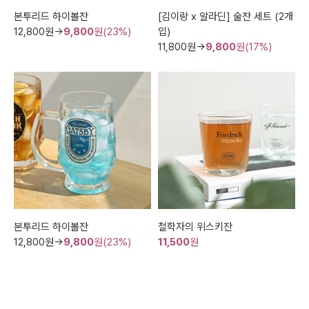
본투리드 하이볼잔
[김이랑 x 알라딘] 술잔 세트 (2개
12,800
원→
9,800
원(23%)
입)
11,800
원→
9,800
원(17%)
본투리드 하이볼잔
철학자의 위스키잔
12,800
원→
9,800
원(23%)
11,500
원