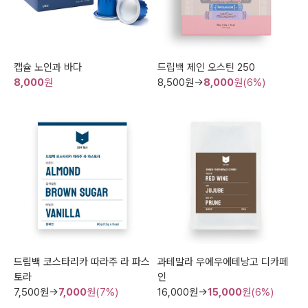
캡슐 노인과 바다
드립백 제인 오스틴 250
8,000
원
8,500
원→
8,000
원(6%)
드립백 코스타리카 따라주 라 파스
과테말라 우에우에테낭고 디카페
토라
인
7,500
원→
7,000
원(7%)
16,000
원→
15,000
원(6%)