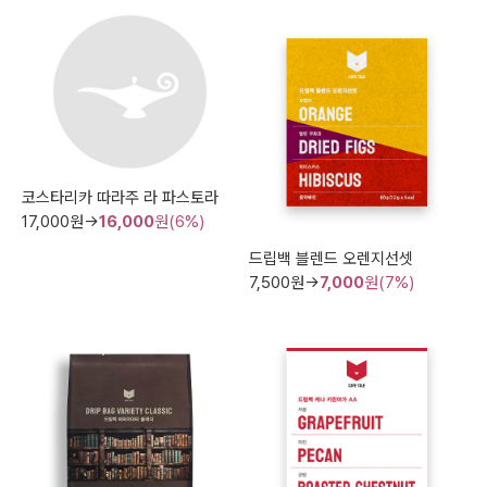
코스타리카 따라주 라 파스토라
17,000
원→
16,000
원(6%)
드립백 블렌드 오렌지선셋
7,500
원→
7,000
원(7%)