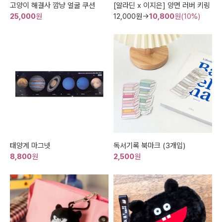
고양이 해결사 깜냥 얼굴 쿠션
[알라딘 x 이지은] 양면 러버 키링
25,000
원
12,000
원→
10,800
원(10%)
태양계 마그넷
독서기록 북마크 (3개입)
8,800
원
2,500
원