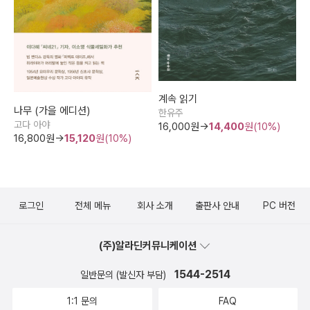
계속 읽기
나무 (가을 에디션)
한유주
고다 아야
16,000
원→
14,400
원(10%)
16,800
원→
15,120
원(10%)
로그인
전체 메뉴
회사 소개
출판사 안내
PC 버전
(주)알라딘커뮤니케이션
1544-2514
일반문의 (발신자 부담)
1:1 문의
FAQ