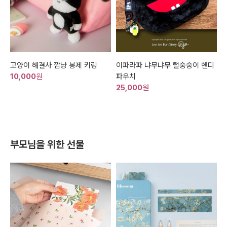
고양이 해결사 깜냥 봉제 키링
이파라파 냐무냐무 털숭숭이 핸디
10,000
원
파우치
25,000
원
부모님을 위한 선물