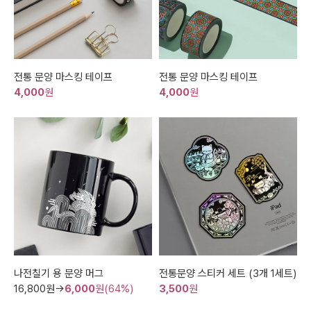
전통 문양 마스킹 테이프
전통 문양 마스킹 테이프
4,000
원
4,000
원
나전칠기 용 문양 머그
전통문양 스티커 세트 (3개 1세트)
16,800
원→
6,000
원(64%)
3,500
원