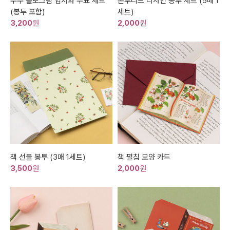
우주 홀로그램 엽서와 우표 세트
본투리드 디자인 봉투 세트 (5매 1
(봉투 포함)
세트)
3,200
원
2,000
원
책 선물 봉투 (3매 1세트)
책 펼침 모양 카드
3,500
원
2,000
원