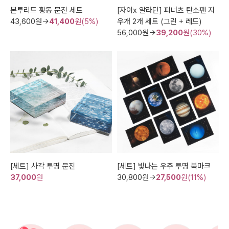
본투리드 황동 문진 세트
[자이x 알라딘] 피너츠 탄소펜 지
43,600
원→
41,400
원(5%)
우개 2개 세트 (그린 + 레드)
56,000
원→
39,200
원(30%)
[세트] 사각 투명 문진
[세트] 빛나는 우주 투명 북마크
37,000
원
30,800
원→
27,500
원(11%)