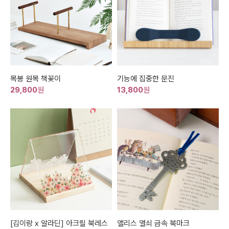
목봉 원목 책꽂이
기능에 집중한 문진
29,800
원
13,800
원
[김이랑 x 알라딘] 아크릴 북레스
앨리스 열쇠 금속 북마크