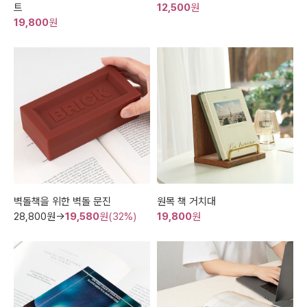
트
12,500
원
19,800
원
벽돌책을 위한 벽돌 문진
원목 책 거치대
28,800
원→
19,580
원(32%)
19,800
원