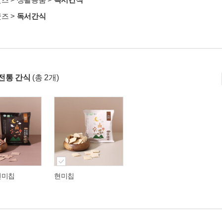
굿즈
>
독서간식
전통 간식
(총 2개)
현미칩
현미칩