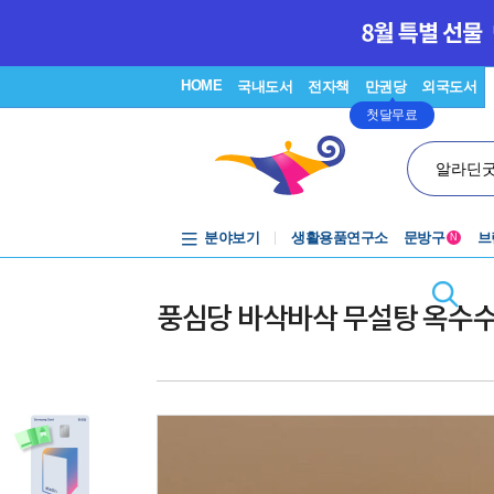
HOME
국내도서
전자책
만권당
외국도서
첫달무료
알라딘
분야보기
생활용품연구소
문방구
브
N
풍심당 바삭바삭 무설탕 옥수수칩