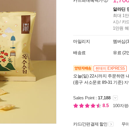
카드최대혜택가
알라딘 
최대 1만
시) / 
1만원 
마일리지
멤버십(3
배송료
유료 (2
양탄자배송
썬데이 EXPRESS
오늘(일) 22시까지 주문하면 내
(중구 서소문로 89-31 기준)
지
Sales Point :
17,188
8.5
100자평(
카드/간편결제 할인
무이