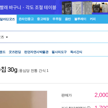
온라인중고
중고매장
우주점
음반
블루레이
커피
알라딘굿즈
굿즈
랜드
굿즈펀딩
런던자연사박물관
필사의도구
독서간식
 30g
풍심당 전통 간식 1
|
2,00
판매가
1,70