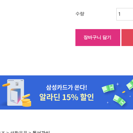
수량
장바구니 담기
굿즈
>
생활용품
>
독서간식