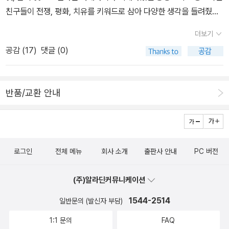
만한 책. 1. 권윤덕 - 과정으로만 존재하기<나의 작은 화판>에서 이
살림 짓는 즐거움》, 《숲에서 살려낸 우리말》, 《마을에서 살려낸 우리
친구들이 전쟁, 평화, 치유를 키워드로 삼아 다양한 생각을 들려줬던
렇게 쓰셨어요. '아이들은 자란다. 몸도 자라고 마음도 자라고 생각도
말》, 《읽는 우리말 사전 1·2·3》 들을 썼습니다. blog.naver.com/hb
책.
자란다. 한 시간도 머무르지 않고 쑥쑥 자란다. 그래서 아무리 심각한
더보기
ooklove
문제도 아이들에게는 과정으로만 존재하는지도 모르겠다.' 과정으로
공감 (
17
)
댓글 (0)
만 존재하기. 이것의 의미는 무엇일까요?(...) 피카이아는 고생대 캄
브리아기에 살았던 버제스 생물군 중 하나예요. 5cm 정도 되는 작은
생물로 척추의 전단계인 척색을 갖고 있었죠. 피카이아가 진화해 척
반품/교환 안내
추동물이 생겨났고 인류도 나타났는데요. 중요한 건 피카이아가 우월
해서 살아남은 게 아니란 점이예요. 더 우월한 생물들도 많았는데 피
카이아가 우연히 살아남았고, 이후로 무한히 펼쳐질 가능성을 품고
있었지요. 사람도 그래요. 살아 있음 자체로 가능성을 품고 있는 것이
로그인
전체 메뉴
회사 소개
출판사 안내
PC 버전
고, 태어나고 잘 살아내고 명을 다하면 다른 물질로 환원되는 것이 기
본이지요. 성인이 되면 키가 자라지 않아서 성장이 멈추고 어떤 결론
(주)알라딘커뮤니케이션
에 도달했다고 여길 수 있지만, 여전히 우리는 생명 활동의 과정 안에
1544-2514
일반문의 (발신자 부담)
있어요. 상처가 나면 저절로 딱지가 앉고 치유되는 몸을 당연하다고
여기지 말고 한번 낯설게 바라보세요. 아무리 슬퍼도 때 되면 배고프
1:1 문의
FAQ