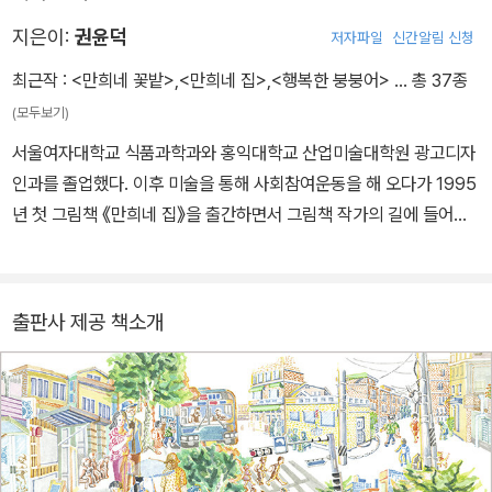
지은이:
권윤덕
저자파일
신간알림 신청
『용맹호』는 권윤덕 작가가 『꽃할머니』를 준비하면서부터 마음속에
최근작 :
<만희네 꽃밭>
,
<만희네 집>
,
<행복한 붕붕어>
… 총 37종
품고 있던 작품으로, 우리 사회에서 여전히 해결되지 않고 어렴풋이
(모두보기)
기억되는 베트남전쟁을 다뤘다. 참전 군인 ‘용맹호 씨’의 출퇴근길을
따라가며 그가 겪는 현재의 일상과 과거의 기억을 오간다. 『꽃할머
서울여자대학교 식품과학과와 홍익대학교 산업미술대학원 광고디자
니』가 피해자의 이야기를 다루었다면, 『용맹호』는 가해자이면서 피
인과를 졸업했다. 이후 미술을 통해 사회참여운동을 해 오다가 1995
해자인 복합적인 인물을 그린다. 그리고 숨은 가해자가 누구일지, 질
년 첫 그림책 《만희네 집》을 출간하면서 그림책 작가의 길에 들어섰
문하고 있다.
다. 2010년, 일본군 ‘위안부’를 다룬 《꽃할머니》를 시작으로 전쟁과
폭력, 가해와 피해의 문제를 그림책에 담아 왔고, ‘한중일평화그림책’
프로젝트, 세계유산본부 ‘자연과 나’ 어린이 그림책 프로젝트에 참여
출판사 제공 책소개
했으며, 민주인권기념관 개관을 위한 ‘민주인권그림책’ 프로젝트 총
괄 감독을 맡았다. 대표작으로 《시리동동 거미동동》, 《고양이는 나만
따라 해》, 《일과 도구》, 《나무 도장》, 《용맹호》, 《행복한 붕붕어》 등
이 있고, 에세이 《나의 작은 화판》을 썼다. blog.naver.com/autho
rhp