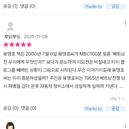
지 알려 하기보단 숨기기에 바쁩니다. 출근해야 하니까요. 가해자이
과 일상이 겹치기 시작하며 정상적으로 생활하기 힘들어한다. 권윤
틈날 때마다 사과한다고 하죠. 우리는 과연 그런 자세를 갖고 있는
공감 (
1
)
댓글 (0)
자 피해자인 용맹호를 통해 우리는 사회적 문제를 어떻게 봐야 하는
덕 작가는 이번 책을 작업하면서 가해자이지만 동시에 전쟁에 동원된
가? 그리고 또 다른 피해자이기도 한 당시 파병 군인들에게 우리 사
지 생각하게 만듭니다. 작가님의 에세이에 이런 이야기가 있습니
피해자인 용맹호라는 캐릭터를 만들어 내면서 가해자도 피해자이다.
회는 어떻게 다가가고 있는가. 그리고 이를 넘어서서 이런 '역사'를 갖
다.'나는 내 작업이 한 개인의 삶을 보여 주는 데 머물지 않고, 개인을
메뉴
라는 논법으로 전락되지 않도록 깊이 고민하며 작업했다고 한다. 사
고 있는 나라의 국민인 현재의 나, 그리고 미래의 우리 아이들은 어떻
지배한 사회구조까지 함께 드러내야 한다고 생각했다. 국가 폭력이나
계절 출판사 공식 블로그에 작가의 인터뷰가 있다.인터뷰를 읽고 책
뿌잉뿌잉
2021-11-08
게 살아가야 하는가에 대해 생각해 보게 되더라고요. 슬프게도 우리
사회구조적 폭력에 대해 이야기하고 싶었고, 그러면서도 커다란 역사
을 읽거나, 책을 읽고 인터뷰를 본다면훨씬 더 [용맹호]라는 그림책을
는 아직도 전쟁 중인 국가이기도 하니 이런 문제는 아이들과 한 번쯤
의 그물망을 빠져나가는 개인들의 소소한 삶도 놓치고 싶지 않았
풍부하게 읽을 수 있을 것이다. 인터뷰를 보면 알겠지만책을 쓰면서
용맹호 책은 2000년 7월 6일 용맹호씨가 MBC100분 토론 '베트남
깊이 이야기를 나눠봐야 하는 내용인 것 같아요. 쉽지 않은 이야기를
다.'''가해자성'을 인정하는 데는 커다란 용기가 필요하다. 가해를 공개
마주했던 일상적인 경험들이 작품 속에 녹아 들어있고이전에 쓰신
전 우리에게 무엇인가?' 보다가 분노하여 리모컨은 박살내고 티비 플
그림책으로 만들어주신 작가님과 출판사에게 감사드려요.⠀⠀좋은 책
적으로 밝히는 순간, 소속된 집단뿐 아니라 사회로부터 비난과 낙인
[꽃할머니]에서 어떻게 이 책이 연결되어 가는지그리고 그림체의 변
로그를 빼버린 상황의 그림으로 시작된다.무슨 이야기이길래 용맹호
감사합니다.출판사로부터 책만을 제공받아 주관적으로 작성한 리뷰
이 뒤따르고 삶의 발판이 무너지는 것을 감수해야 한다. 우리는 그동
화, 비어있음을 활용한 그림들의 영향에 대해 알 수 있다.꼭 인터뷰를
씨는 이리 흥분하셨을까? 주인공 용맹호씨는 1965년 베트남전쟁 당
입니다.⠀#베트남전쟁 #꽃할머니 #사계절그림책 #사계절출판사 #
안 이런 사람들의 존재에 대해, 그리고 그들이 지닌 어려움에 대해 관
읽어보길 추천한다. <인터뷰 링크>https://blog.naver.com/skjm
시 파병을 갔다 온후 자동차 정비소에서 성실하게 일하며 지낸다. 용
사계절어린이 #그림책작가 #제이그림책포럼 #서평이벤트 #그림책
심을 기울이지 못했다. '가해자성'을 인정한다는 것은 당사자가 새롭
ail/222536566519 “전쟁에는 온갖 폭력과 잔인함, 묵인과 공조
맹호씨는 그 전쟁에서 어쩔수 없이 명령에 따라 저질렀던 잔인한 일
신간 #그림책추천 #그림책리뷰 #그림책소개 #유아도서 #유아책 #
게 세계를 만나는 일이고, 폭력을 멈추게 하는 일이며, 나아가 우리 사
더보기
가 따라붙는다. 그리고 그 결과는 참전 군인의 몸에 그대로 남는다. 전
상들을 기억하며 날마다 괴롭게 지내는것 같다. 일상의 장면에서 엄
전쟁그림책 #국내창작 #육아템 #책스타그램 #북스타그램⠀
회 전체가 한결 성숙해지는 길이 아닐까.'쉽지 않은 문제를 그림책으
쟁이 끝난 후 살생보다 생명에 가치를 두는 일상을 살아야 할 때, 그
공감 (
0
)
댓글 (0)
마와 함께 있던 아기와 눈이 마주쳤을 때, 숨이 턱 막힌다. 베트남 빈
로 풀어서 더 많은 이들에게 전하고자 하는 권윤덕 작가. 작가님의 작
간극에서 참전 군인은 어떻게 살아갈 수 있을까?”라는 질문으로 이루
딘성 마을 농가에서 평범한 주민들을 죽였던 기억들 때문에 괴로워한
품은 당신처럼 용감하고 아름답습니다.
어진 이 그림책, 위의 질문에 작가가 던지는 해답을 보고 싶다면, 책
다. 잠도 깊이 자기 어렵고 단란한 가정도 유지하기 어려웠다. 전쟁의
메뉴