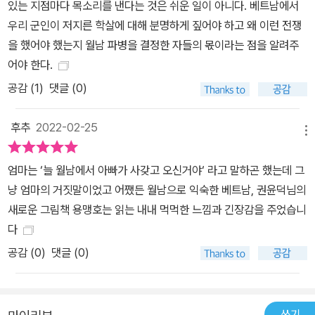
있는 지점마다 목소리를 낸다는 것은 쉬운 일이 아니다. 베트남에서
았습니다. 오랜 식민지에서 벗어나 독립과 통일을 앞둔 베트남에 미
우리 군인이 저지른 학살에 대해 분명하게 짚어야 하고 왜 이런 전쟁
국이 반공을 명분 삼아 들이댄 총검은 깊은 상처를 남겼습니다. 종전
을 했어야 했는지 월남 파병을 결정한 자들의 몫이라는 점을 알려주
이후, 20세기말을 잠식하던 냉전 질서에 근본적인 질문이 제기되었
어야 한다.
고, 패권주의에 대한 날선 비판들이 들어찼습니다. 미국사회에서는
공감 (
1
)
댓글 (0)
반전 평화운동이 거세졌습니다만, 한국의 분위기는 사뭇 달랐습니다.
베트남전쟁으로 가파르게 성장한 경제 앞에서 전쟁에 대한 문제제기
후추
2022-02-25
는 숨어들고, 참전 군인들은 국가의 경제를 살린 주역으로 칭송받는
메뉴
분위기에서 개인의 고통을 말할 창구를 잃어갔습니다. 『용맹호』에서
엄마는 ‘늘 월남에서 아빠가 사갖고 오신거야‘ 라고 말하곤 했는데 그
용맹호 씨 또한 몸 밖으로 비어져 나오는 살생의 흔적과 극도의 긴장
냥 엄마의 거짓말이었고 어쨌든 월남으로 익숙한 베트남, 권윤덕님의
을 침묵 안에 가두고 열심히 출근을 합니다. 전쟁의 직접적인 피해자
새로운 그림책 용맹호는 읽는 내내 먹먹한 느낌과 긴장감을 주었습니
이면서 돌봄을 받고 있지는 못합니다. 그런 그의 죄의식에서 출몰하
다
는 환영은 한 농가의 아침 밥상 자리이며 민간인 학살의 현장입니다.
공감 (
0
)
댓글 (0)
용맹호 씨는 가해자이기도 합니다. 사려 깊은 마음으로, 그러나 기억
해야 하는 것 권윤덕 작가는 『용맹호』를 그려야 비로소 『꽃할머니』가
마무리된다는 마음으로 작업을 하였습니다. 『꽃할머니』에서 한국이
피해자의 입장이라면, 『용맹호』에서 한국은 가해자의 입장에 서 있습
쓰기