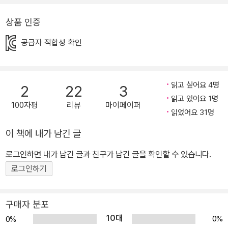
공동기획 평화그림책’)를 출간하며, 그림책으로는 처음으로 ‘일본군
상품 인증
위안부 피해자’의 이야기를 성실히 담아낸 권윤덕 작가는 이후로도
십여 년간 수없는 고증과 취재, 모니터링을 거치며 제주 4.3 사건을
공급자 적합성 확인
다룬 『나무 도장』(평화를품은책), 5.18 민주화운동을 다룬 『씩스틴』
(평화를품은책) 등의 작품을 발표해 왔습니다. 『꽃할머니』 출간 당시
에만 해도 어린이를 대상으로 하는 그림책에서 ‘위안부 피해자’를 다
읽고 싶어요 4명
2
22
3
룬 것에 대하여 뜨거운 논란이 있었으나, 작가는 수없이 모니터링에
읽고 있어요 1명
100자평
리뷰
마이페이퍼
응해 준 한국과 일본의 어린이들을 믿고, 실제로 일어난 비극을 가리
읽었어요 31명
는 대신 그림책을 매개로 깊은 질문을 던졌습니다. 복합적으로 얽혀
이 책에 내가 남긴 글
있는 사회의 부조리, 굴곡진 근현대를 거치며 겹겹이 쌓인 전쟁의 기
로그인하면 내가 남긴 글과 친구가 남긴 글을 확인할 수 있습니다.
억, 가해자도 숨고 피해자도 숨는 아픈 비극. 알아야 할 실상을 정확히
로그인하기
알고, 아픈 기억들을 균형감 있게 형상화하여 어린이 독자들에게 전
달하는 작가의 작업방식은 어떤 구호보다 진실한 평화의 메시지를 품
고 있습니다. 『용맹호』는 권윤덕 작가가 『꽃할머니』를 준비하면서부
구매자 분포
터 마음속에 품고 있던 작품으로, 우리 사회에서 여전히 해결되지 않
10대
0%
0%
고 어렴풋이 기억되는 베트남전쟁을 다뤘습니다. 참전 군인 ‘용맹호