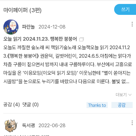
쓰기
마이페이퍼 (3편)
파란놀
2024-12-08
메뉴
오늘 읽기 2024.11.23. 행복한 붕붕어
오늘도 까칠한 숲노래 씨 책읽기숲노래 오늘책오늘 읽기 2024.11.2
3.《행복한 붕붕어》 권윤덕, 길벗어린이, 2024.6.5.아침에는 맑다가
차츰 구름이 짙으면서 밤까지 내내 구름하루이다. 부산에서 고흥으로
마실을 온 ‘이응모임(이오덕 읽기 모임)’ 이웃님한테 “별이 쏟아지는
시골밤”을 눈으로도 누리기를 바랐으나 다음으로 미룬다. 불빛 없는
책숲에서 땅거미가 지도록 이야기를 하고서 쪽글을 쓴다. 이 차분한
더보기
해거름을 온몸으로 누리는 마음을 옮기기로 한다. 요새는 서울사람
공감 (
4
)
댓글 (0)
(도시인)뿐 아니라 시골사람조차 ‘불빛 없이 스미는 어둑살’을 모르거
나 잊는다. 바로 이 어둑살을 느끼고 품을 적에 밤을 고요히 안을 수
있고, 밤을 안아야 꿈을 그리고, 꿈을 그리며 쉬어야 새벽을 맞이하고,
독서괭
2022-06-28
메뉴
새벽을 맞이해야 아침을 열어서, 환하게 낮을 누비고서 다시 저녁으