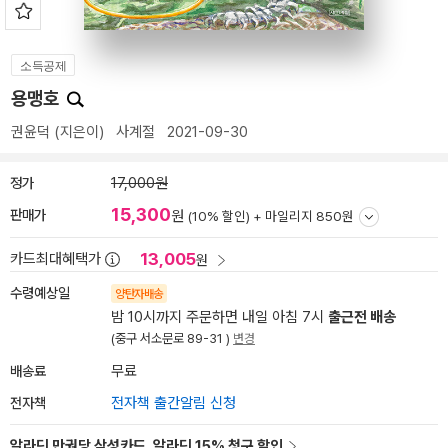
소득공제
용맹호
권윤덕
(지은이)
사계절
2021-09-30
정가
17,000원
15,300
판매가
원
(10% 할인) +
마일리지 850원
13,005
카드최대혜택가
원
수령예상일
양탄자배송
밤 10시까지 주문하면 내일 아침 7시
출근전 배송
(중구 서소문로 89-31 )
변경
배송료
무료
전자책
전자책 출간알림 신청
알라딘 만권당 삼성카드, 알라딘 15% 청구 할인