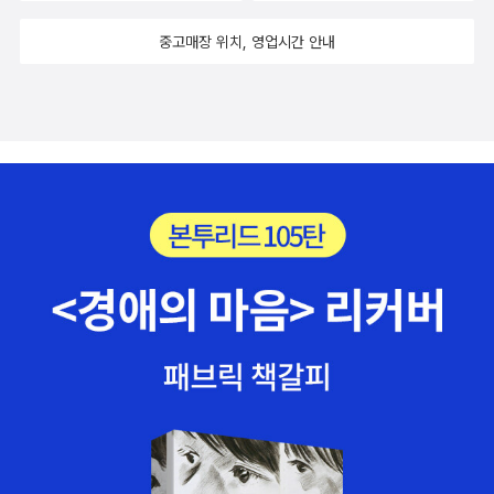
다고 신호를 보내는 것, 푹 자고 일어나면 걱정이 한결 가벼워지는 것
도요. 신기하고 대단하지 않나요? 나를 지키고 키워가는 힘은 이미
중고매장 위치, 영업시간 안내
내 몸이 지니고 있어요. 그 믿음을 잃지 말았으면 해요. 생명은 과정이
지만, 미래의 어떤 것으로 가기 위한 수단이 아니라 매 순간 그 자체가
목적이기도 합니다. - 43-45쪽이 작가님 책은 두 권 읽었다. 아래
사진을 보면 느낌이 오겠지만, 민화 같달까, 전통적인 느낌의 화풍이
다. <고양이는 나만 따라해>는 고양이가 나를 따라한다고 하던 아이
가, 이제 내가 고양이를 따라하겠다며 고양이처럼 행동하다가, 마지
막에는 용기를 내는 내용이다. 고양이 때문에 샀고, 고양이가 귀엽
다. <만희네 집>은 1995년 작이어서 꽤 연식이 있는데, 오래된 주택
에 사는 한 가정의 모습을 그리며, 그 시절 쓰던 여러 소품이 자세히
묘사되어 그걸 구경하는 재미가 있다.하지만 슬픈 것은.. 아이들이 딱
히 좋아하지 않는다... ㅠㅠ 더 읽어 보고 싶은 권윤덕 작가님의 책 2.
소윤경- 의문문의 쓸모<펑 하고 산산조각난 꼬마들> <줄어든 아이
트리혼> 등 어두운 고딕풍의 그림책으로 잘 알려진 에드워드 고리를
각별히 좋아하신다고 들었습니다. 그의 작품이나 작가님 작품에는 서