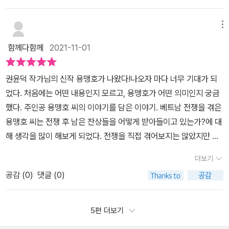
가해자와 피해자가 있다.우리는 일본의 만행으로 생긴 '위안부'에 대
한 문제에서는 피해자의 입장으로 아직 풀리지 않은 상태이다.단지
메뉴
우리가 원하는 것은 일본의 만행에 대한 진정한 사과인데 그걸 아직
함께다함께
2021-11-01
까지 부인하고 있다.그러면 '베트남 전쟁'에 참여했던 참전국의 입장
가해자가 된 참전용사들의 만행들은 어떻게 해석해야 할까?우리가
권윤덕 작가님의 신작 용맹호가 나왔다!나오자 마다 너무 기대가 되
가해자가 되다 보니 쉽게 이야기를 하지 않는 것을 볼 수 있다.가해자
었다. 처음에는 어떤 내용인지 모르고, 용맹호가 어떤 의미인지 궁금
도 어쩔 수 없는 상황이기에 트라우마로 평생을 괴로움을 동반하며
했다. 주인공 용맹호 씨의 이야기를 담은 이야기. 베트남 전쟁을 겪은
살고 있다. 그렇다고 가해자를 옹호하자라는 것은 아니다.베트남 전
용맹호 씨는 전쟁 후 남은 잔상들을 어떻게 받아들이고 있는가?에 대
쟁 참전과 전쟁 중의 비인간적 폭력에 대해 좀 더 깊이 있는 성찰과 반
해 생각을 많이 해보게 되었다. 전쟁을 직접 겪어보지는 않았지만 간
성이 필요함을 작가는 말하고 있다.아무 생각 없이 이 그림책을 읽었
접적으로 겪으며 전쟁의 피해자들은 전쟁에 참여한 모든 사람들이 아
을 땐 작가의 마음을 이해하기가 힘들었다.하지만 '베트남 전쟁 / 한
더보기
닐까? 라는 생각이 들었다. 전쟁이라는 것이 그 누구라도 마음의 상
국참전 / '에 대해 알고 작가의 북토크나 인터뷰에 관한 기사나 영상
공감 (
0
)
댓글 (0)
처를 남긴다는 것을 다시 느끼게 되기도 했다. 전쟁 피해자들에게 어
을 본 후 책을 다시 읽으면 전쟁에 대한 생각을 다른 관점으로 볼 수
떤 도움이 필요할까?용맹호 작품이 많은 관심과 사랑을 받길 바랍니
있다.*** 출판사로부터 제공받아 개인적인 의견으로 작성하였습니
다.
5편 더보기
다.***