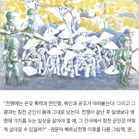
“전쟁에는 온갖 폭력과 잔인함, 묵인과 공조가 따라붙는다. 그리고 그
결과는 참전 군인의 몸에 그대로 남는다. 전쟁이 끝난 후 살생보다 생
명에 가치를 두는 일상을 살아야 할 때, 그 간극에서 참전 군인은 어떻
게 살아갈 수 있을까?” -권윤덕 베트남전쟁 이후를 다룬 그림책, 권
윤덕 작가의 『용맹호』 출간 2010년 6월 『꽃할머니』(사계절, ‘한중일