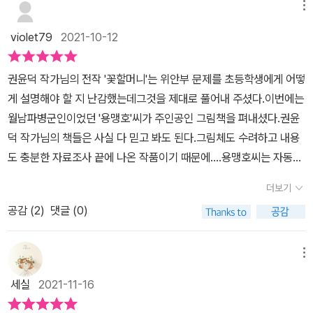
화내고 다그칠지 모르겠다. 하지만 작가는 독자를 벼랑 끝에 세우는
메뉴
사람이 아니다. 자신도 스스로 벼랑에 서고 같이 서는 사람이다. 베트
violet79
2021-10-12
남 참전 군인, 심달연 할머니, 권윤덕 작가, 그리고 나, 우리 아이들 모
두의 역사이다. 마땅히 돌아보고 각성하고 반성해야 할 역사이다. 아
권윤덕 작가님의 전작 '꽃할머니'는 위안부 문제를 초등학생에게 어떻
이들에게 전쟁의 위험, 고통, 절실한 평화를 이야기해주어야 한다. 악
게 설명해야 할 지 난감했는데그것을 제대로 풀어내 주셨다.이번에는
랄한 일본의 만행만 들추며 반일 감정을 부추기는 것만이 능사가 아
월남파병군인이었던 '용맹호'씨가 주인공인 그림책을 펴내셨다.권윤
니듯 우리 아이들이 가질 부끄러움과 혼돈을 지레 염려해 쉬쉬하는
덕 작가님의 책들은 사실 다 믿고 봐도 된다.그림체도 수려하고 내용
것도 바람직하지 않다. 진정 큰 그림으로 나아가야 할 역사, 세계 평화
도 충분한 자료조사 끝에 나온 작품이기 때문에....용맹호씨는 자동차
의 길을 보여주어야 한다. 그러기 위해서는 애써 알려주어야 한다. ‘꽃
수리공이다. 매일 7대의 자동차를 수리한다.하루는 용맹호씨에게 귀
할머니’를 출간해 일본 아이들에게 들려주었을 때 아이들이 처음 듣
더보기
하나가 더 생겼다. 그리고 그 귀로 AK 소총소리가 들린다.다음날은
는 이야기에 놀라고 충격받더라는 이야기를 들은 적이 있다. 어른들
공감 (
2
)
댓글 (0)
가슴이...다음날은 눈이...하나씩 더 생긴다.그리고 새로 생긴 눈으로
이 가리고 숨기지만, 알아야 반복하지 않을 수 있는 미래가 있을 것이
는 베트남이 보인다.베트남의 풍경 위로 민간인 희생자들의 얼굴이
다. 일본 아이들이 아프지만 꼭 알아야 하듯이 우리 아이들도 마찬가
보인다.용맹호씨는 가해자일까 피해자일까분명 가해자였지만 그 또
메뉴
지다. 이 책은 앞서 제주 4‧3을 다룬 ‘나무도장’, 5‧18광주민주화운동
한 괴로움에 시달리며 일상을 살고 있다.또 용맹호씨와 같은 파병군
이야기 ‘씩스틴’보다 어렵지 않게 다가왔다. 아이들이 이해할 수 있고
세실
2021-11-16
인은 총 30만명이나 된다고 한다.우리는 늘 일본이 역사교육을 제대
알 수 있게 계속 고민하는 작가님의 노고가 크게 다가온다. 권윤덕 작