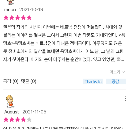
을 읽어보길 바란다. 역사를 배우기 시작하는 5학년~6학년 이상에
기억이 되살아날때마다 귀, 가슴, 눈, 발 등이 기형처럼 자라났는데 다
mean
2021-10-19
게 추천하며, 특히 현대사를 배우는 6학년 이후의 아이들, 어른들에
음 문장을 읽을 때 그런 고통 중에서 자신의 삶을 나름대로 열심히 살
게 추천한다. 용맹호를 읽기 전 혹은 읽고 나서 권윤덕 작가의 꽃할
아내는 용맹호씨가 안쓰러워 내 마음이 쿵! 내려앉았다.[용맹호씨는
권윤덕 작가의 시선이 이번에는 베트남 전쟁에 머물렀다. 시대와 맞
머니, 나무 도장을 추가로 읽어보길 추천한다.그 후,전쟁에 반드시 따
오늘도 정비소에 가요.귀가 셋, 가슴 셋, 눈이 셋, 발이 셋, 부푼 몸으
물리는 이야기를 펼쳐온 그여서 그런지 이번 작품도 기대되었다. ​<용
라 붙는 폭력과 잔인함의 비극에 대해 이야기 나누어 보며 그 환경 속
로 파란하늘 뭉게구름을 이름 속에 품고 가요.] 책에서 용맹호씨는 상
맹호>용맹호씨는 베트남전에 다녀온 정비공이다. 아무렇지도 않은
사람들에 대해, 그 환경이 지나갔지만 그 기억을 가지고 살아가는 사
반신은 호랑이의 모습을 하고 있다. 차마 무고한 사람들을 죽인 죄책
듯 정비소에서의 일상을 보내던 용맹호씨에게 어느 날, 그 날의 그림
람들에 대해, 앞의 환경을 모르고 살아가는 사람들에 대해. 함께 어떻
감으로 얼굴을 들고 다니지 못하는 심정을 권윤덕 작가님은 그렇게
자가 찾아온다. 아기와 눈이 마주치는 순간이었다. 잊고 있었던, 혹은
게 살아가야함에 대해 함께 읽은 사람들과 함께 이야기를 나누어 보
표현 하신 걸까?사람들이 죽어간 그 자리엔 예쁜 부레옥잠 꽃은 피어
잊고 싶었고 잊었다고 생각했던 그 기억이 일상을 무너뜨린다. 용맹
기를 추천한다.
나지만 고통의 기억 속에서 몸부림 치던 용맹호씨는 결국 거리에 쓰
더보기
호씨는 어느 날엔 귀가 셋이 되고, 가슴이, 눈이, 발이 셋이 된다. 그
러져 눈물만 흘리고 있다. 그 눈물 속엔 미안함 한 가득, 후회하는 마
공감 (
0
)
댓글 (0)
날의 가해자였던 하지만 그도 역시 피해자였던,아무것도 규정할 수
음 한 가득, 이 사회를 향한 원망의 마음도 한 가득 들어 있지 않았을
없고, 규정된 바 없는 그날에서 여전히 용맹호 씨는 죄의식과 피해의
까? 쓰러진 용맹호씨를 시민들이 살려내는 마지막 장면은 우리모두
식 사이를 오가고,그런 용맹호씨를 향해 구호의 손길을 내미는 이들
메뉴
가 이땅의 수많은 용맹호씨들을 그렇게 품으며 갈등을 해결하고 평화
의 평화는평화롭지만 불완전해 보이기도 한다. ​역사적 비극이었다는
를 이뤄가야 한다는 울림을 주기에 충분했다. 늘 아프고 고통스러웠
August
2021-11-05
말로는 너무 많은 사람들의 삶이 달라졌다. 진심으로 화해하고 나아
던 역사 문제에 대해 다시 한번 돌아보게 하는 주제로 평화와 치유를
가는 일은 왜 그리 힘들고 복잡한 것일까?​많은 생각을 하게 하는 그
전해주는 권윤덕 작가님의 멋진 책 한 권을 다시 만났다.
이 책을 읽기 전에는 반드시 '베트남전쟁'에 대한 배경지식이 있어야