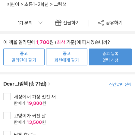
어린이
>
초등1~2학년
>
그림책
선물하기
공유하기
이 책을 알라딘에
1,700
원 (
최상
기준)에 파시겠습니까?
중고
중고
중고 등록
알라딘에 팔기
회원에게 팔기
알림 신청
Dear 그림책 (총 71권)
신간알림 신청
세상에서 가장 멋진 새
판매가
19,800
원
고양이가 커진 날
판매가
13,500
원
낮게 흐르는