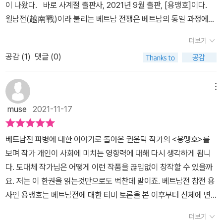
이 나왔다. 바로 사계절 출판사, 2021년 9월 출판, [용맹호]이다.
의 깊이가 깊고, 생각할 거리가 많은 그림책이었어요. 주인공 용맹호
월남전(越南戰)이라 불리는 베트남 전쟁은 베트남의 통일 과정에서
는 가해자이면서 동시에 전쟁 트라우마를 갖고 있는 피해자이기도 하
미국과 벌인 전쟁이다. 1960년부터 1975년까지 무려 15년 동안 지
거든요. 피해자에게 진정한 사죄가 되려면 누가, 어떻게 반성해야 하
더보기
속 되었다. 그리고 한국 정부는 미국과 남베트남 정부의 파병 요청으
는가?라는 생각이 들었어요.⠀가해자는 어떻게 자신의 잘못을 인정
공감 (
1
)
댓글 (0)
로 1964년 9월부터 1973년 3월까지 베트남 전쟁에 전투 부대를 파
하고 사과할 수 있을까? 피해자의 피해 사실 혹은 진실은 어떻게 밝
병하여 참전하였다. 우리나라 최초의 국군 해외 파병이었다. 이 사건
혀질 수 있을까? 피해자와 가해자가 공존하는 사회에서 사회적 갈등
을 겪은 사람인 용맹호씨가 [용맹호] 그림책의 주인공이다. 그 당시
메뉴
을 해결하려면 어떻게 해야 하나?(중략) 피해자/가해자라는 큰 덩어
베트남 전쟁에 참전한 국군 수도사단의 별칭이 맹호부대이다. 이를
리에서 그 안의 한 개인으로 시야를 좁혀 들어가면, 피해자/가해자라
muse
2021-11-17
바탕 삼아 제목이 따오지 않았나, 하고 생각이 든다. 표지를 보았을
는 구분이 모호해지곤 해요. 참전 군인은 베트남 민간인에게는 가해
때 밀림으로 보이는 장면, 그리고 군인들의 모습, 아이를 안고 있는 엄
자이지만 국가에 의해 동원되어 육체적 정신적 피해를 입었다는 점에
베트남전 파병에 대한 이야기로 돌아온 권윤덕 작가의 <용맹호>를
마가 보인다. 그리고 색감들을 보며 베트남 전쟁에 대한 정보를 알고
서 피해자이기도 하지요. 물론 가해자의 이런 이중성을 언급하는 일
보며 작가 개인이 사회에 미치는 영향력에 대해 다시 생각하게 됩니
있다면 표지를 보고 그림책의 배경이 무엇일지 쉬이 떠올릴 수 있을
이 피해자 입장에서는 여전히 불편한 것이 사실입니다. 그러나 <꽃할
다. 도대체 작가님은 어떻게 이런 작품을 끊임없이 창작할 수 있을까
것이다. 아침마다 운동으로 근육을 키우고 거친 말투와 몸짓으로 강
머니>의 '피해자 자리'에서 베트남전쟁의 '피해를 품은 가해자 자
요. 저는 이 한권을 읽는것만으로도 벅찬데 말이죠. 베트남전 참전 용
함을 과시하는 용맹호씨이지만 한편으로는 아침마다 화분에 물을 주
리'로 시선을 옮아감으로써, 베트남전쟁 참전과 전쟁 중의 비인간적
사인 용맹호는 베트남전에 대한 티비 토론을 본 이후부터 신체에 변
고 빨래를 넌다. 매일 성실히 일을 나가고 하루 하루를 열심히 살지만
폭력에 대해 좀 더 깊이 있는 성찰과 반성의 계기를 마련할 수 있겠다
화가 생기기 시작합니다. 신체의 변화가 일어난들 용맹호는 왜 그런
용맹호씨에게 새로운 것이 보이기 시작한다. 전쟁 참여 당시의 모습
더보기
싶었어요.- 작가의 서면 인터뷰 중에서.⠀독일은 전쟁 피해자들에게