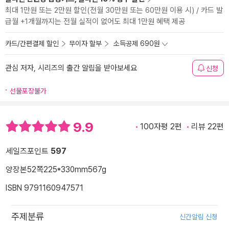
최대 1만원 또는 2만원 할인(전월 30만원 또는 60만원 이용 시) / 카드 발
급월 +1개월까지는 전월 실적이 없어도 최대 1만원 혜택 제공
카드/간편결제 할인
무이자 할부
소득공제 690원
관심 저자, 시리즈의 출간 알림을 받아보세요
신청
선물포장불가
9.9
100자평 2편
리뷰 22편
세일즈포인트
597
양장본
52쪽
225*330mm
567g
ISBN 9791160947571
주제분류
신간알림 신청