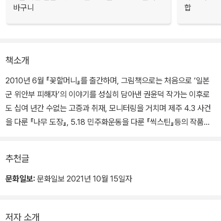
바구니
합
책소개
2010년 6월 『꽃할머니』를 출간하며, 그림책으로는 처음으로 ‘일본
군 위안부 피해자’의 이야기를 성실히 담아낸 권윤덕 작가는 이후로
도 십여 년간 수없는 고증과 취재, 모니터링을 거치며 제주 4.3 사건
을 다룬 『나무 도장』, 5.18 민주화운동을 다룬 『씩스틴』등의 작품을
발표해 왔다.
추천글
복합적으로 얽혀 있는 사회의 부조리, 굴곡진 근현대를 거치며 겹겹
이 쌓인 전쟁의 기억, 가해자도 숨고 피해자도 숨는 아픈 비극. 알아야
문화일보:
문화일보 2021년 10월 15일자
할 실상을 정확히 알고, 아픈 기억들을 균형감 있게 형상화하여 어린
이 독자들에게 전달하는 작가의 작업방식은 어떤 구호보다 진실한 평
저자 소개
화의 메시지를 품고 있다.