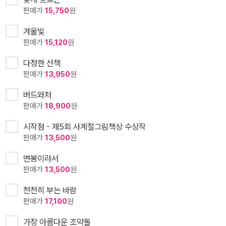
판매가
15,750
원
겨울빛
판매가
15,120
원
다정한 산책
판매가
13,950
원
버드와처
판매가
18,900
원
시작점 - 제5회 사계절그림책상 수상작
판매가
13,500
원
면봉이라서
판매가
13,500
원
천천히 부는 바람
판매가
17,100
원
가장 아름다운 조약돌