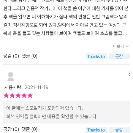
림책이다.
한다.그리고 권윤덕 작가님이 이 책을 쓴 이유에 대한 기사를 읽어 본
후 책을 읽으면 더 이해하기가 싶다.책의 판형은 일반 그림책과 달리
길며 직사각형으로 되어 있다.밀림에서 아이을 안고 있는 여성과 군
복과 총을 들고 있는 사람들이 보이며 뱀들도 보이며 호스를 들고 있
는 호랑이의 뒷모습이 보인다. 호랑이의 모습을 자세히 보면 귀가 3
더보기
개인 것을 볼 수 있다.​면지엔 물속에 열대식물들이 있는 것이 보이며
공감 (
0
)
댓글 (0)
한 장을 넘기면 호랑이가 선풍이 바람을 쐬며 텔레비전을 시청하는
장면이 보인다. 곁엔 모기향이 보이는데 시청하는 프로그램 중 무언
가를 보고 호랑이가 놀래는 장면이 보인다.과연 호랑이는 무엇을 보
메뉴
았길래 리모컨을 떨어뜨릴 만큼 놀라고 있는 것일까?한 장을 또 넘기
서윤사랑
2021-11-19
면 그 답이 보인다.*2000년 7월 6일, 31회 'MBC 100분 토론' <베
트남전 우리에게 무엇인가>가 방영되었다.'용맹호'는 호랑이가 주인
공이며 의인화된 호랑이 용맹호 씨는 현재 정비소에서 일하는 노동자
이 글에는 스포일러가 포함되어 있습니다.
이다.과거 베트남 전쟁에 참전했던 군인이다. 가해자 입장에서 겪어
회색 영역을 클릭하면 내용을 확인할 수 있습니다.
야 했던 트라우마로 몸에 이상한 변화가 생긴다. 세 개의 귀와 세 개의
공감 (
0
)
댓글 (0)
발, 그리고 세 개의 눈과 몸에 분홍색 살점들이 들러붙는다.​전쟁에는