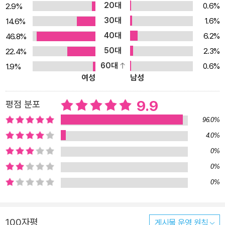
20대
0.6%
2.9%
씨’의 출퇴근길을 따라가며 그가 겪는 현재의 일상과 과거의 기억을
30대
1.6%
14.6%
오갑니다. 『꽃할머니』가 피해자의 이야기를 다루었다면, 『용맹호』는
40대
6.2%
46.8%
가해자이면서 피해자인 복합적인 인물을 그립니다. 그리고 숨은 가해
50대
2.3%
22.4%
자가 누구일지, 질문하고 있습니다. 전쟁이 각인한 기억, 몸으로 나타
60대
0.6%
1.9%
나는 아픈 기억들 그림책 속 인물, 용맹호 씨는 매일 아침 정비소로 출
여성
남성
근합니다. 온종일 자동차 일곱 대를 수리하고 소금 땀으로 범벅이 된
정비복을 벗고서 퇴근합니다. 용맹호 씨는 파월장병으로 불리는 베트
9.9
평점 분포
남전쟁 참전 군인이며 지금은 딸도 아내도 기억에서만 꺼내며 혼자
96.0%
살고 있습니다. 1954년 베트남의 상황은 한반도와 비슷했습니다. 오
4.0%
랜 프랑스 식민 지배를 벗어난 기쁨도 잠시, 제네바 협정(휴전 협정)
0%
에 따라 남북으로 갈라진 베트남은 2년 뒤인 1956년 통일 정부를 구
성하는 총선거를 앞두고 있었습니다. 그러나 당시 부패한 독재로 신
0%
임을 얻지 못한 남베트남 정부가 질 것이 뻔한 총선거를 거부하고, 공
0%
산화를 우려한 미국이 1964년 직접 군사개입하면서 베트남전쟁은
국제전으로 치달았습니다. 미국의 명분은 반공이었으나 가장 가까운
100자평
게시물 운영 원칙
동맹국들조차 전쟁 참가를 거부한 상황에서, 한국 정부는 1964년부