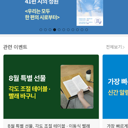
관련 이벤트
전체보기
8월 특별 선물. 각도 조절 테이블 · 이동식 빨래
가장 빠르게