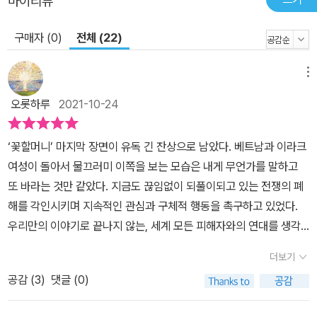
마이리뷰
니다. 무고한 베트남 민간인과 군인들의 희생 위에 걸린 베트남전쟁
구매자 (0)
전체 (22)
은 한국사회의 모순을 여실히 드러냅니다. 우리나라가 가해자라는 불
편한 과거 앞에서, 베트남전쟁은 외면받고 잊혀 왔습니다. 1968년에
처음 제기된 한국군에 의한 민간인 학살 사건은 지금도 여전히 한국
메뉴
정부가 인정하지 않은 사건으로, 공식적인 사과 없이 피해자의 상처
오롯하루
2021-10-24
를 할퀴고 있습니다. 작가는 활활 타는 불길로 소거된 마을 옆 공터에
한 사람 한 사람의 고통을 삼키며 베트남 민간인 피해자들의 얼굴을
‘꽃할머니’ 마지막 장면이 유독 긴 잔상으로 남았다. 베트남과 이라크
그려 넣었습니다. 그곳엔 명령에 복종하는 참전 군인 용맹호 씨의 모
여성이 돌아서 물끄러미 이쪽을 보는 모습은 내게 무언가를 말하고
습도 보입니다. 국가의 동원으로 가해자의 위치에 서게 된 사람. 그런
또 바라는 것만 같았다. 지금도 끊임없이 되풀이되고 있는 전쟁의 폐
수많은 참전 군인들이 더 이상 생겨나서는 안 될 것입니다. 전쟁을 기
해를 각인시키며 지속적인 관심과 구체적 행동을 촉구하고 있었다.
억하고 외면하지 말아야 할 이유입니다.
우리만의 이야기로 끝나지 않는, 세계 모든 피해자와의 연대를 생각
하게 했다. 그리고 한발 더 나아가 우리가 피해자로 일본에 사과받아
더보기
야 하지만 한편으로는 가해자로 베트남에 용서를 구해야 할 역사가
공감 (
3
)
댓글 (0)
있음을 환기해 주었다. 누군가는 굳이 하지 않아도 될 이야기 아니냐
고, 아이들도 보는 그림책에 이런 역사까지 담는 것이 옳은 일이냐며