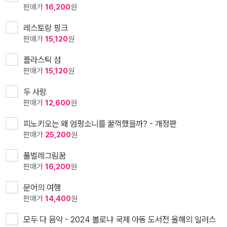
판매가
16,200
원
레스토랑 핑크
판매가
15,120
원
플라스틱 섬
판매가
15,120
원
두 사람
판매가
12,600
원
피노키오는 왜 엄펑소니를 꿀꺽했을까? - 개정판
판매가
25,200
원
풀벌레그림꿈
판매가
16,200
원
문어의 여행
판매가
14,400
원
모두 다 음악 - 2024 볼로냐 국제 아동 도서전 올해의 일러스