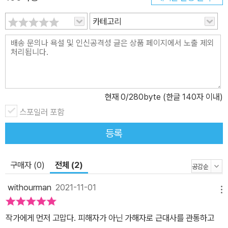
터 1973년까지 네 차례에 걸쳐 총 4만 7,872명(연인원 32만여 명)
카테고리
을 베트남에 파병하였습니다. 안보를 보장받고 경제적 실익을 계산한
결정이었습니다. 미국 외 7개국이 참가한 전쟁에서, 한국은 미국 다
음으로 가장 많은 군사를 파병하였습니다. 용맹호 씨도 그중 한 군인
으로 베트남에 갔습니다. 용맹호 씨가 간 곳은 베트남 중남부 빈딘성.
야자수가 자라고 바다가 보이는 곳이지만, 곧 고엽제(독성 제초제)로
현재
0
/280byte (한글 140자 이내)
나무는 타들어 가고 불길에 집어삼켜질 곳이기도 합니다. 이 그림책
스포일러 포함
은 오늘 일터에 가는 평범한 노동자 용맹호 씨를 꼬박꼬박 그리면서,
그의 기억이 불러낸 베트남의 환영을 중첩하여 보여줍니다. 출근길
등록
횡단보도 앞에 서 있는 검정 옷의 베트남 여인과 아기, 잠자리에 들면
꿈틀거리며 떠오르는 짙은 정글의 생명체들, 이국의 땅을 짓누르는
구매자 (0)
전체 (2)
군화와 전장을 채우는 총소리. 현실과 기억이 혼재하는 가운데, 용맹
호 씨의 몸은 점점 변해 갑니다. 귀가 셋, 가슴이 셋, 눈이 셋, 발이 셋,
withourman
2021-11-01
메뉴
부푼 몸으로 출근 버스에 오르는 용맹호 씨는 오늘도 살아가려 출근
을 하고, 그 옆으로는 죽음의 환영들이 어른거립니다. 또 다른 용맹호
작가에게 먼저 고맙다. 피해자가 아닌 가해자로 근대사를 관통하고
씨를 만들지 않기 위하여 베트남전쟁은 특히 부당한 전쟁으로 평가받