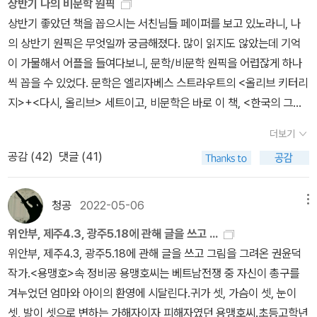
상반기 나의 비문학 원픽
로 돌아간다. 《행복한 붕붕어》는 처음부터 ‘행복’을 내거는 탓에 외려
상반기 좋았던 책을 꼽으시는 서친님들 페이퍼를 보고 있노라니, 나
기쁨(행복)하고 멀다. 왜 서울을 안 떠날까? 왜 서울을 떠나면 못살리
의 상반기 원픽은 무엇일까 궁금해졌다. 많이 읽지도 않았는데 기억
라 여길까? 꼭 서울에서 끝까지 싸우듯 버텨야 할까? 우리나라 골골
이 가물해서 어플을 들여다보니, 문학/비문학 원픽을 어렵잖게 하나
샅샅 사라질(인구소멸) 판이라고 시끄러운데, 나는 좀 다르게 본다.
씩 꼽을 수 있었다. 문학은 엘리자베스 스트라우트의 <올리브 키터리
시골이 사라지면 “시골이 사라질 즈음” 서울부터 와장창 깨지고 무너
지>+<다시, 올리브> 세트이고, 비문학은 바로 이 책, <한국의 그림
진다. 시골이 튼튼해야 “서울살림도 아늑할” 수 있다. 억지로 애써서
책 작가들에게 묻다>이다. 100자평만 써두고, 리뷰를 쓰지 않은 이
‘기쁨장사(행복 상업주의)’를 안 할 수 있기를 빈다. 그림책이니까.ㅅ
더보기
유가 있었다. 일단 옮겨야 할 밑줄이 상당히 많았고, 소개된 10명의
ㄴㄹ※ 글쓴이숲노래(최종규) : 우리말꽃(국어사전)을 씁니다. “말꽃
공감 (
42
)
댓글 (41)
작가들의 그림책들을 한 권씩이라도 읽고 페이퍼를 쓰자는 장대한
짓는 책숲, 숲노래”라는 이름으로 시골인 전남 고흥에서 서재도서관·
(?) 계획이 있었기 때문이다. 야금야금 책을 사다가 현재, 두 분의 작
책박물관을 꾸립니다. ‘보리 국어사전’ 편집장을 맡았고, ‘이오덕 어른
가님 책은 못 본 상태로 일단 페이퍼를 쓰려고 한다. 이러다 언제 정리
청공
2022-05-06
메뉴
유고’를 갈무리했습니다. 《들꽃내음 따라 걷다가 작은책집을 보았습
할지 알 수 없어서...이 책은 10명의 그림책 작가를 인터뷰한 인터뷰
니다》, 《우리말꽃》, 《미래세대를 위한 우리말과 문해력》, 《쉬운 말이
위안부, 제주4.3, 광주5.18에 관해 글을 쓰고 ...
모음집이다. 인터뷰어가 인터뷰이들을 성실히 파악하고, 적절한 질문
평화》, 《곁말》, 《곁책》, 《새로 쓰는 말밑 꾸러미 사전》, 《새로 쓰는
위안부, 제주4.3, 광주5.18에 관해 글을 쓰고 그림을 그려온 권윤덕
을 던져 가며 답을 이끌어나갈 때 얼마나 좋은 내용이 담길 수 있는지
비슷한말 꾸러미 사전》, 《새로 쓰는 겹말 꾸러미 사전》, 《새로 쓰는
작가.<용맹호>속 정비공 용맹호씨는 베트남전쟁 중 자신이 총구를
를 보여준다. 인터뷰어 최혜진 작가 자신의 글도 좋다. 그림책 작가들
우리말 꾸러미 사전》, 《책숲마실》, 《우리말 수수께끼 동시》, 《우리말
겨누었던 엄마와 아이의 환영에 시달린다.귀가 셋, 가슴이 셋, 눈이
의 인터뷰지만, 삶에 대해 생각해 볼 지점들이 많아 모두에게 추천할
동시 사전》, 《우리말 글쓰기 사전》, 《이오덕 마음 읽기》, 《시골에서
셋, 발이 셋으로 변하는 가해자이자 피해자였던 용맹호씨.초등고학년