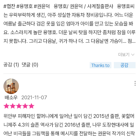
로 하지 않는다고 비난하지만우리 또한 외면하고 있는 월남전에 대해
가님은 고맙고 고마운 작가님이다. 누군가는 해야 할 작업이나 만만
#협찬 #용맹호 #권윤덕⠀용맹호/ 권윤덕 / 사계절출판사⠀용맹호씨
생각해 보아야 할 것이다.그리고 우리의 다음 세대들에게 이 역사를
찮기에 쉬 아무나 할 수 없는 작업이다. 그런데 그러한 작업을 계속 꿋
는 우락부락하게 생긴, 아주 성실한 자동차 정비공입니다. 어느 더운
어떻게 가르칠 지어떻게 사죄할 지도 생각해 봐야 한다.그런 의미에
꿋이 해나가고 계신다. 아프고 불편한 역사 그림책을 만드는 일 같지
여름날 출근하다 검은 옷을 입은 엄마가 아이를 안고 있는 모습을 봐
서 정말 의미있는 그림책이다.우리 아이에게 꼭 읽히고 싶은 좋은 책
만 실은 궁극적으로 다 평화를 키워내는 씨앗을 심는 작업을 하고 계
요. 소스라치게 놀란 용맹호. 더운 날씨 탓을 하지만 좀처럼 잠을 이루
이다.
신다고 생각한다. 내가 할 수 있는 일은 내내 응원하고 아이들에게 읽
지 못합니다. 그리고 다음날, 귀가 하나 더. 그 다음날엔 가슴이... 점
히는 일밖에 없다. 이것도 작가님께 받은 씨앗을 내 땅에 심는 일이 될
점 이상하게 변하는 몸을 이끌고 출근하던 날, 다다다다 헬기 소리를
더보기
것이라 믿는다.+작가님 다음 책은 잠시 숨고르기로 '시리동동 거미동
들으며 용맹호씨는 그만 쓰러지고 맙니다.⠀한국 정부는 1964년부
동', '고양이는 나만 따라해'와 같은 책이어도 좋겠다. 우리 현대사 아
공감 (
1
)
댓글 (0)
터 1973년까지 한국군 32만여 명(연도별 누적 인원)을 베트남에 파
픈 역사가 많아 숙제처럼 짐지워드리고 있는 것같아 죄송스럽다. 역
병하였다. 전쟁에서 돌아온 참전 군인은 누군가의 가족으로, 누군가
량이 되는 다른 작가님들이 함께 해나갈 수 있길 소원해본다.
의 동료로 살았다. 베트남전은 우리에게 무엇인가? 사회적 갈등으로
메뉴
남아 있는 전쟁의 기억들, 그동안 외면해 온 전쟁 피해자들의 고통, 그
배소우
2021-11-07
이야기를 시작하려고 한다. 이 작은 이야기가 아시아에 보내는 평화
의 노래가 되기를, 우리 모두 함께 노래할 수 있기를 희망한다. -작가
위안부 피해자인 할머니에게 일어난 일이 담긴 2015년 출판, 꽃할머
의 말 중에서⠀2010년 <꽃할머니>에서 피해자의 아픔을 그려낸 작
니제주 4.3의 슬픈 역사가 담긴 2016년 출판, 나무 도장현대사에 일
가가 이번에는 <용맹호>로 베트남 전쟁에서 가해자의 입장에서 선
어난 비극들을 그림책을 통해 메시지를 전달하는 권윤덕 작가의 신작
우리를 이야기하는 책입니다. 짧은 이야기이지만, 담고 있는 이야기