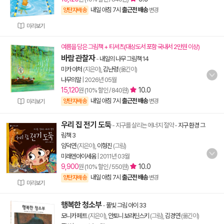
내일 아침 7시
출근전 배송
양탄자배송
변경
미리보기
여름을 담은 그림책 + 티셔츠(대상도서 포함 국내서 2만원 이상)
바람 관찰자
-
내일의 나무 그림책 14
미카 아처
(지은이),
김난령
(옮긴이)
나무의말
|
2026년 05월
15,120
10.0
원 (10% 할인 / 840원)
내일 아침 7시
출근전 배송
양탄자배송
변경
미리보기
우리 집 전기 도둑
- 지구를 살리는 에너지 절약
-
지구 환경 그
림책 3
임덕연
(지은이),
이형진
(그림)
미래엔아이세움
|
2011년 03월
9,900
10.0
원 (10% 할인 / 550원)
내일 아침 7시
출근전 배송
양탄자배송
변경
미리보기
행복한 청소부
-
풀빛 그림 아이 33
모니카 페트
(지은이),
안토니 보라틴스키
(그림),
김경연
(옮긴이)