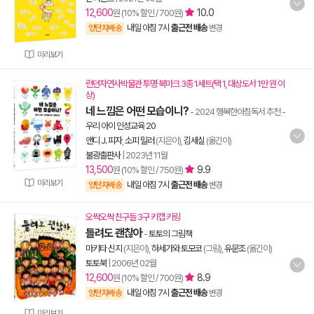
12,600
10.0
원 (10% 할인 / 700원)
내일 아침 7시
출근전 배송
양탄자배송
변경
미리보기
런던자연사박물관 투명 북마크 3종 1세트(택 1, 대상도서 1만 원 이
상)
네 느낌은 어떤 모습이니?
- 2024 행복한아침독서 추천
-
우리 아이 인성교육 20
앤디 J. 피자
,
소피 밀러
(지은이),
김세실
(옮긴이)
불광출판사
|
2023년 11월
13,500
9.9
원 (10% 할인 / 750원)
미리보기
내일 아침 7시
출근전 배송
양탄자배송
변경
오싹오싹 친구들 3구 키캡 키링
틀려도 괜찮아
-
토토의 그림책
마키타 신지
(지은이),
하세가와 토모코
(그림),
유문조
(옮긴이)
토토북
|
2006년 02월
12,600
8.9
원 (10% 할인 / 700원)
내일 아침 7시
출근전 배송
양탄자배송
변경
미리보기