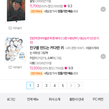
풀빛
|
2000년 11월
11,700
9.3
원 (10% 할인 / 650원)
내일 밤 11시
잠들기전 배송
양탄자배송
변경
미리보기
런던자연사박물관 투명 북마크 3종 1세트(택 1, 대상도서 1만 원 이
상)
친구를 만드는 커다란 귀
- 나의 경청 이야기
-
마음이 자라
는 사회성 그림책
허은미
(지은이),
소복이
(그림)
다봄
|
2026년 01월
미리보기
13,500
9.9
원 (10% 할인 / 750원)
내일 밤 11시
잠들기전 배송
양탄자배송
변경
1
2
3
4
5
로그인
전체 메뉴
회사 소개
출판사 안내
PC 버전