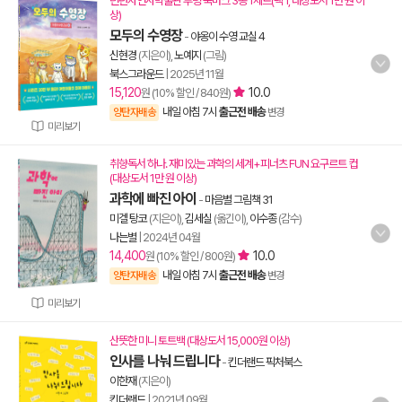
런던자연사박물관 투명 북마크 3종 1세트(택 1, 대상도서 1만 원 이
상)
모두의 수영장
-
야옹이 수영 교실 4
신현경
(지은이),
노예지
(그림)
북스그라운드
|
2025년 11월
15,120
10.0
원 (10% 할인 / 840원)
내일 아침 7시
출근전 배송
양탄자배송
변경
미리보기
취향독서 하나. 재미있는 과학의 세계+피너츠 FUN 요구르트 컵
(대상도서 1만 원 이상)
과학에 빠진 아이
-
마음별 그림책 31
미겔 탕코
(지은이),
김세실
(옮긴이),
이수종
(감수)
나는별
|
2024년 04월
14,400
10.0
원 (10% 할인 / 800원)
내일 아침 7시
출근전 배송
양탄자배송
변경
미리보기
산뜻한 미니 토트백 (대상도서 15,000원 이상)
인사를 나눠 드립니다
-
킨더랜드 픽처북스
이한재
(지은이)
킨더랜드
|
2021년 09월