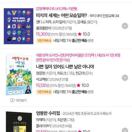
감정캐릭터 포스터 2매+지관통
미지의 세계는 어떤 모습일까?
-
우리 아이 인성교육 34
앤디 J. 피자
,
소피 밀러
(지은이),
김세실
(옮긴이)
불광출판사
|
2026년 07월
15,300
10.0
원 (10% 할인 / 850원)
내일 아침 7시
출근전 배송
양탄자배송
변경
여름 방학 도서전+런던자연사박물관 굿즈(택 1, 대상도서 1권 포함
관련 분야 1만 5천 원 이상)
나쁜 일이 있어도 나쁜 날은 아니야
정문정
(지은이),
피도크
(그림),
천근아
(감수)
서교책방
|
2026년 01월
15,120
10.0
원 (10% 할인 / 840원)
내일 아침 7시
출근전 배송
양탄자배송
변경
미리보기
엉뚱한 수리점
- 2024년 개정 초등국어 교과 수록도서
차재혁
(지은이),
최은영
(그림)
플라이쿠키
|
2024년 04월