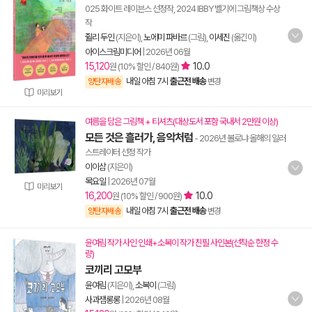
025 화이트 레이븐스 선정작, 2024 IBBY 벨기에 그림책상 수상
작
쥘리 두인
(지은이),
노에미 파바르
(그림),
이세진
(옮긴이)
아이스크림미디어
|
2026년 06월
15,120
10.0
원 (10% 할인 / 840원)
내일 아침 7시
출근전 배송
양탄자배송
변경
미리보기
여름을 담은 그림책 + 티셔츠(대상도서 포함 국내서 2만원 이상)
모든 것은 흘러가, 음악처럼
- 2026년 볼로냐 올해의 일러
스트레이터 선정 작가
이이삼
(지은이)
목요일
|
2026년 07월
미리보기
16,200
10.0
원 (10% 할인 / 900원)
내일 아침 7시
출근전 배송
양탄자배송
변경
윤여림 작가 사인 인쇄+소복이 작가 친필 사인본(선착순 한정 수
량)
코끼리 고모부
윤여림
(지은이),
소복이
(그림)
사과잼롱롱
|
2026년 08월