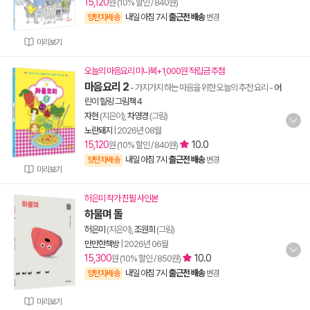
15,120
원 (10% 할인 / 840원)
내일 아침 7시
출근전 배송
양탄자배송
변경
미리보기
오늘의 마음요리 미니북+1,000원 적립금 추첨
마음요리 2
- 가지가지 하는 마음을 위한 오늘의 추천 요리
-
어
린이 힐링 그림책 4
자현
(지은이),
차영경
(그림)
노란돼지
|
2026년 08월
15,120
10.0
원 (10% 할인 / 840원)
내일 아침 7시
출근전 배송
양탄자배송
변경
미리보기
허은미 작가 친필 사인본
하물며 돌
허은미
(지은이),
조원희
(그림)
만만한책방
|
2026년 06월
15,300
10.0
원 (10% 할인 / 850원)
내일 아침 7시
출근전 배송
양탄자배송
변경
미리보기