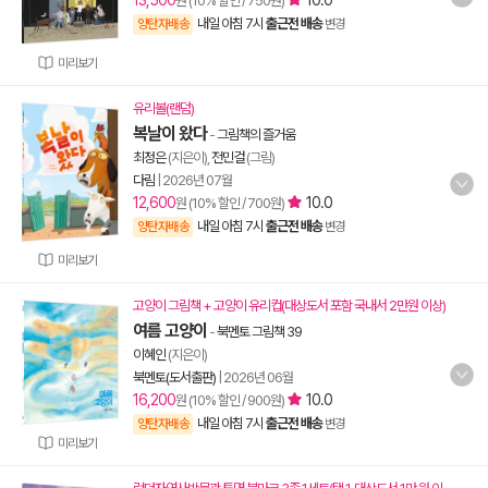
13,500
10.0
원 (10% 할인 / 750원)
내일 아침 7시
출근전 배송
양탄자배송
변경
미리보기
유리볼(랜덤)
복날이 왔다
-
그림책의 즐거움
최정은
(지은이),
전민걸
(그림)
다림
|
2026년 07월
12,600
10.0
원 (10% 할인 / 700원)
내일 아침 7시
출근전 배송
양탄자배송
변경
미리보기
고양이 그림책 + 고양이 유리컵(대상도서 포함 국내서 2만원 이상)
여름 고양이
-
북멘토 그림책 39
이혜인
(지은이)
북멘토(도서출판)
|
2026년 06월
16,200
10.0
원 (10% 할인 / 900원)
내일 아침 7시
출근전 배송
양탄자배송
변경
미리보기