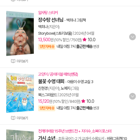
알사탕 스티커
장수탕 선녀님
-
백희나 그림책
백희나
(지은이)
Storybowl(스토리보울)
|
2024년 04월
13,500
10.0
원 (10% 할인 / 750원)
내일 아침 7시
출근전 배송
양탄자배송
변경
미리보기
고양이 / 곰 테이블 매트(랜덤)
불꽃 수영 대회
-
야옹이 수영 교실 3
신현경
(지은이),
노예지
(그림)
북스그라운드
|
2025년 01월
15,120
10.0
원 (10% 할인 / 840원)
내일 아침 7시
출근전 배송
양탄자배송
변경
미리보기
천개의바람 15주년 브랜드전 + 지이수, 소복이 포스터
가시 소년
- 초등 국어 1-2 가 교과서 수록도서
-
바람그림책 10