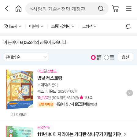
국내도서
어린이
초등1~2학년
그림책
이 분야에
6,053
개의 상품이 있습니다.
옵션
아크릴 스탠드
밤낮 레스토랑
노예지
(지은이)
북스그라운드
|
2026년 06월
15,120
10.0
원 (10% 할인 / 840원)
내일 아침 7시
출근전 배송
양탄자배송
변경
미리보기
씨앗 연필
111년 후 이 자리에는 커다란 삼나무가 자랄 거야
- 2