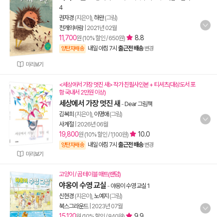
4
권자경
(지은이),
하완
(그림)
천개의바람
|
2021년 02월
11,700
8.8
원 (10% 할인 / 650원)
내일 아침 7시
출근전 배송
양탄자배송
변경
미리보기
<세상에서 가장 멋진 새> 작가 친필사인본 + 티셔츠(대상도서 포
함 국내서 2만원 이상)
세상에서 가장 멋진 새
-
Dear 그림책
김복희
(지은이),
이명애
(그림)
사계절
|
2026년 06월
19,800
10.0
원 (10% 할인 / 1,100원)
내일 아침 7시
출근전 배송
양탄자배송
변경
미리보기
고양이 / 곰 테이블 매트(랜덤)
야옹이 수영 교실
-
야옹이 수영 교실 1
신현경
(지은이),
노예지
(그림)
북스그라운드
|
2023년 07월
15,120
9.9
원 (10% 할인 / 840원)