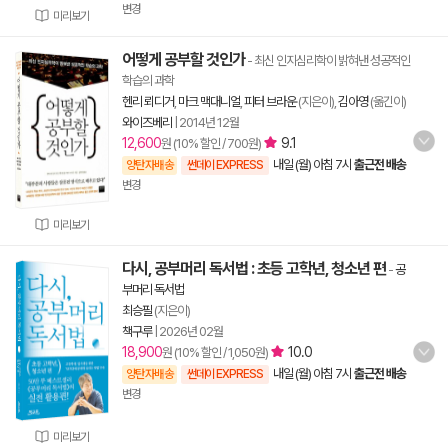
변경
미리보기
어떻게 공부할 것인가
- 최신 인지심리학이 밝혀낸 성공적인
학습의 과학
헨리 뢰디거
,
마크 맥대니얼
,
피터 브라운
(지은이),
김아영
(옮긴이)
와이즈베리
|
2014년 12월
12,600
9.1
원 (10% 할인 / 700원)
내일 (월) 아침 7시
출근전 배송
양탄자배송
썬데이 EXPRESS
변경
미리보기
다시, 공부머리 독서법 : 초등 고학년, 청소년 편
-
공
부머리 독서법
최승필
(지은이)
책구루
|
2026년 02월
18,900
10.0
원 (10% 할인 / 1,050원)
내일 (월) 아침 7시
출근전 배송
양탄자배송
썬데이 EXPRESS
변경
미리보기