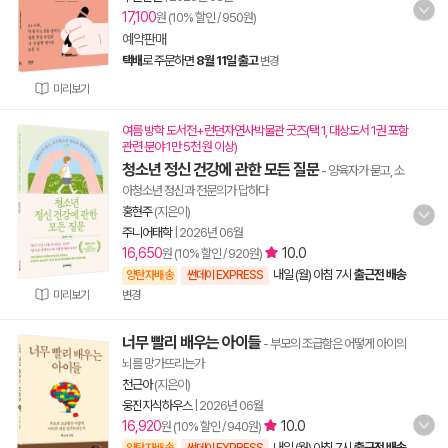
17,100
원 (10% 할인 / 950원)
예약판매
택배
로 주문하면
8월 11일 출고
변경
미리보기
여름 방학 도서전+런던자연사박물관 굿즈(택 1, 대상도서 1권 포함
관련 분야 1만 5천 원 이상)
청소년 정신 건강에 관한 모든 질문
- 양육자가 묻고, 소
아청소년 정신과 전문의가 답하다
홍현주
(지은이)
주니어태학
|
2026년 06월
16,650
10.0
원 (10% 할인 / 920원)
내일 (월) 아침 7시
출근전 배송
양탄자배송
썬데이 EXPRESS
미리보기
변경
너무 빨리 배우는 아이들
- 부모의 조급함은 어떻게 아이의
뇌를 망가뜨리는가
천근아
(지은이)
웅진지식하우스
|
2026년 06월
16,920
10.0
원 (10% 할인 / 940원)
내일 (월) 아침 7시
출근전 배송