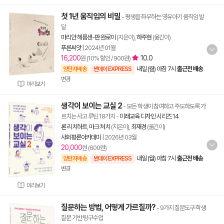
첫 1년 움직임의 비밀
- 평생을 좌우하는 영유아기 움직임 발
달
마리안 헤름센-판 완로이
(지은이),
하주현
(옮긴이)
푸른씨앗
|
2024년 01월
16,200
10.0
원 (10% 할인 / 900원)
내일 (월) 아침 7시
출근전 배송
양탄자배송
썬데이 EXPRESS
변경
미리보기
생각이 보이는 교실 2
- 모든 학생이 참여하고 주도하도록 가
르치는 사고 루틴 18가지
-
미래교육 디자인 시리즈 14
론 리치하트
,
마크 처치
(지은이),
최재경
(옮긴이)
사회평론아카데미
|
2026년 03월
20,000
원 (600원)
내일 (월) 아침 7시
출근전 배송
양탄자배송
썬데이 EXPRESS
변경
미리보기
질문하는 방법, 어떻게 가르칠까?
- 9가지 질문도구·학생
질문 기반 탐구수업