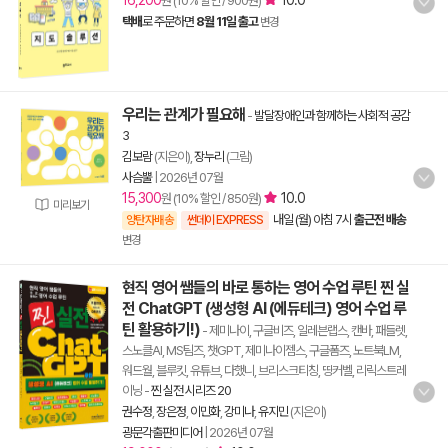
16,200
10.0
원 (10% 할인 / 900원)
택배
로 주문하면
8월 11일 출고
변경
우리는 관계가 필요해
-
발달장애인과 함께하는 사회적 공감
3
김보람
(지은이),
장누리
(그림)
사슴뿔
|
2026년 07월
15,300
10.0
원 (10% 할인 / 850원)
미리보기
내일 (월) 아침 7시
출근전 배송
양탄자배송
썬데이 EXPRESS
변경
현직 영어 쌤들의 바로 통하는 영어 수업 루틴 찐 실
전 ChatGPT (생성형 AI (에듀테크) 영어 수업 루
틴 활용하기!)
- 제미나이, 구글비즈, 일레븐랩스, 캔바, 패들렛,
스노클AI, MS팀즈, 챗GPT, 제미나이젬스, 구글폼즈, 노트북LM,
워드월, 블루킷, 유튜브, 다했니, 브리스크티칭, 띵커벨, 리릭스트레
이닝
-
찐 실전 시리즈 20
권수정
,
장은정
,
이민화
,
강미나
,
유지민
(지은이)
광문각출판미디어
|
2026년 07월