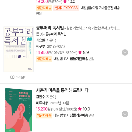
19,000
10.0
원 (570원)
내일 (월) 아침 7시
출근전 배송
양탄자배송
썬데이 EXPRESS
변경
공부머리 독서법
- 실현 가능하고 지속 가능한 독서교육의 모
든 것
-
공부머리 독서법
최승필
(지은이)
책구루
|
2018년 05월
14,850
8.9
원 (10% 할인 / 820원)
내일 밤 11시
잠들기전 배송
양탄자배송
변경
미리보기
사춘기 마음을 통역해 드립니다
김현수
(지은이)
미류책방
|
2023년 09월
16,200
10.0
원 (10% 할인 / 900원)
내일 밤 11시
잠들기전 배송
양탄자배송
변경