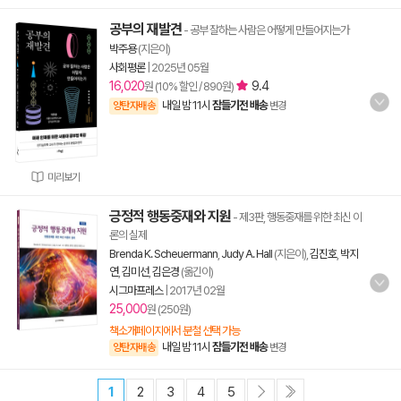
공부의 재발견
- 공부 잘하는 사람은 어떻게 만들어지는가
박주용
(지은이)
사회평론
|
2025년 05월
16,020
9.4
원 (10% 할인 / 890원)
내일 밤 11시
잠들기전 배송
양탄자배송
변경
미리보기
긍정적 행동중재와 지원
- 제3판, 행동중재를 위한 최신 이
론의 실제
Brenda K. Scheuermann
,
Judy A. Hall
(지은이),
김진호
,
박지
연
,
김미선
,
김은경
(옮긴이)
시그마프레스
|
2017년 02월
25,000
원 (250원)
책소개페이지에서 분철 선택 가능
내일 밤 11시
잠들기전 배송
양탄자배송
변경
1
2
3
4
5