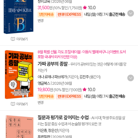
창비교육
|
2026년 06월
31,500
10.0
원 (10% 할인 / 1,750원)
내일 (월) 아침 7시
출근전 배송
양탄자배송
썬데이 EXPRESS
변경
미리보기
8월 특별 선물. 각도 조절 테이블 · 이동식 빨래 바구니 (이벤트 도서
포함 국내서·외서 5만원 이상)
가짜 공부의 종말
- 우리가 공부라 믿는 것은 어떻게 아이를 망
치는가
아나 로레나 파브레가
(지은이),
김진주
(옮긴이)
앵글북스
|
2026년 08월
19,800
10.0
원 (10% 할인 / 1,100원)
내일 (월) 아침 7시
출근전 배송
양탄자배송
썬데이 EXPRESS
변경
미리보기
질문과 평가로 깊어지는 수업
- AI 시대, 학생 주도성을 살
리는 질문 중심 수업과 서·논술형 평가의 모든 것
이은총
,
장은선
(지은이)
푸른칠판
|
2026년 08월