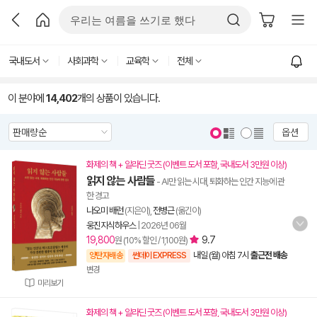
국내도서
사회과학
교육학
전체
이 분야에
14,402
개의 상품이 있습니다.
옵션
화제의 책 + 알라딘 굿즈 (이벤트 도서 포함, 국내도서 3만원 이상)
읽지 않는 사람들
- AI만 읽는 시대, 퇴화하는 인간 지능에 관
한 경고
나오미 배런
(지은이),
전병근
(옮긴이)
웅진지식하우스
|
2026년 06월
19,800
9.7
원 (10% 할인 / 1,100원)
내일 (월) 아침 7시
출근전 배송
양탄자배송
썬데이 EXPRESS
변경
미리보기
화제의 책 + 알라딘 굿즈 (이벤트 도서 포함, 국내도서 3만원 이상)