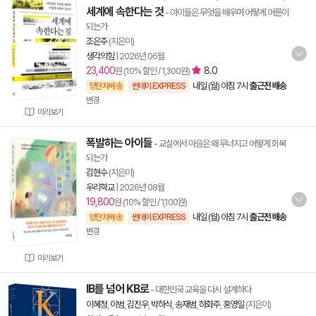
세계에 속한다는 것
- 아이들은 무엇을 배우며 어떻게 어른이
되는가
조은주
(지은이)
생각의힘
|
2026년 06월
23,400
8.0
원 (10% 할인 / 1,300원)
내일 (월) 아침 7시
출근전 배송
양탄자배송
썬데이 EXPRESS
변경
미리보기
폭발하는 아이들
- 교실에서 마음은 왜 무너지고 어떻게 회복
되는가
김현수
(지은이)
우리학교
|
2026년 08월
19,800
원 (10% 할인 / 1,100원)
내일 (월) 아침 7시
출근전 배송
양탄자배송
썬데이 EXPRESS
변경
미리보기
IB를 넘어 KB로
- 대한민국 교육을 다시 설계하다
이혜정
,
이범
,
김진우
,
박하식
,
송재범
,
하화주
,
홍영일
(지은이)