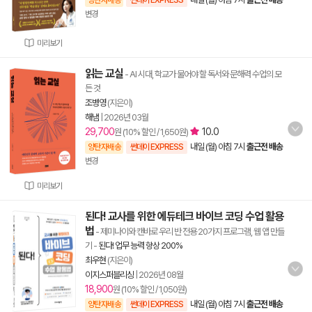
양탄자배송
썬데이 EXPRESS
변경
미리보기
읽는 교실
- AI 시대, 학교가 물어야 할 독서와 문해력 수업의 모
든 것
조병영
(지은이)
해냄
|
2026년 03월
29,700
10.0
원 (10% 할인 / 1,650원)
내일 (월) 아침 7시
출근전 배송
양탄자배송
썬데이 EXPRESS
변경
미리보기
된다! 교사를 위한 에듀테크 바이브 코딩 수업 활용
법
- 제미나이와 캔바로 우리 반 전용 20가지 프로그램, 웹 앱 만들
기
-
된다! 업무 능력 향상 200%
최우현
(지은이)
이지스퍼블리싱
|
2026년 08월
18,900
원 (10% 할인 / 1,050원)
내일 (월) 아침 7시
출근전 배송
양탄자배송
썬데이 EXPRESS