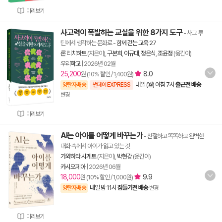
미리보기
사고력이 폭발하는 교실을 위한 8가지 도구
- 사고 루
틴에서 생각하는 문화로
-
함께 걷는 교육 27
론 리치하트
(지은이),
구본희
,
이규대
,
정은식
,
조윤정
(옮긴이)
우리학교
|
2026년 02월
25,200
8.0
원 (10% 할인 / 1,400원)
내일 (월) 아침 7시
출근전 배송
양탄자배송
썬데이 EXPRESS
변경
미리보기
AI는 아이를 어떻게 바꾸는가
- 친절하고 똑똑하고 완벽한
대화 속에서 아이가 잃고 있는 것
가와하라 시게토
(지은이),
박현강
(옮긴이)
카시오페아
|
2026년 06월
18,000
9.9
원 (10% 할인 / 1,000원)
내일 밤 11시
잠들기전 배송
양탄자배송
변경
미리보기