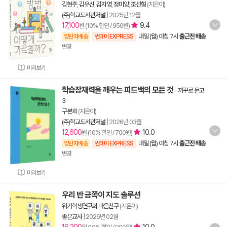
김현주
,
김유신
,
김자영
,
정미양
,
조선형
(지은이)
(주)학교도서관저널
|
2025년 12월
17,100
9.4
원 (10% 할인 / 950원)
내일 (월) 아침 7시
출근전 배송
양탄자배송
썬데이 EXPRESS
변경
미리보기
학습잠재력을 깨우는 피드백의 모든 것
-
까꾸로 문고
3
구본희
(지은이)
(주)학교도서관저널
|
2026년 03월
12,600
10.0
원 (10% 할인 / 700원)
내일 (월) 아침 7시
출근전 배송
양탄자배송
썬데이 EXPRESS
변경
미리보기
우리 반 금쪽이 지도 솔루션
위기학생연구회 마음친구
(지은이)
좋은교사
|
2026년 02월