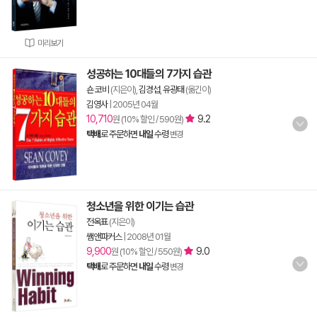
미리보기
성공하는 10대들의 7가지 습관
숀 코비
(지은이),
김경섭
,
유광태
(옮긴이)
김영사
|
2005년 04월
10,710
9.2
원 (10% 할인 / 590원)
택배
로 주문하면
내일
수령
변경
청소년을 위한 이기는 습관
전옥표
(지은이)
쌤앤파커스
|
2008년 01월
9,900
9.0
원 (10% 할인 / 550원)
택배
로 주문하면
내일
수령
변경