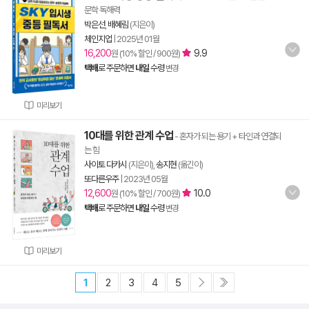
문학 독해력
박은선
,
배혜림
(지은이)
체인지업
|
2025년 01월
16,200
9.9
원 (10% 할인 / 900원)
택배
로 주문하면
내일
수령
변경
미리보기
10대를 위한 관계 수업
- 혼자가 되는 용기 + 타인과 연결되
는 힘
사이토 다카시
(지은이),
송지현
(옮긴이)
또다른우주
|
2023년 05월
12,600
10.0
원 (10% 할인 / 700원)
택배
로 주문하면
내일
수령
변경
미리보기
1
2
3
4
5