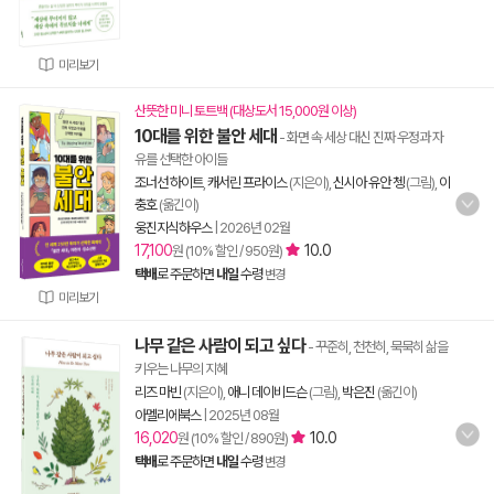
미리보기
산뜻한 미니 토트백 (대상도서 15,000원 이상)
10대를 위한 불안 세대
- 화면 속 세상 대신 진짜 우정과 자
유를 선택한 아이들
조너선 하이트
,
캐서린 프라이스
(지은이),
신시아 유안 쳉
(그림),
이
충호
(옮긴이)
웅진지식하우스
|
2026년 02월
17,100
10.0
원 (10% 할인 / 950원)
택배
로 주문하면
내일
수령
변경
미리보기
나무 같은 사람이 되고 싶다
- 꾸준히, 천천히, 묵묵히 삶을
키우는 나무의 지혜
리즈 마빈
(지은이),
애니 데이비드슨
(그림),
박은진
(옮긴이)
아멜리에북스
|
2025년 08월
16,020
10.0
원 (10% 할인 / 890원)
택배
로 주문하면
내일
수령
변경