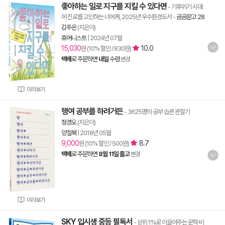
좋아하는 일로 지구를 지킬 수 있다면
- 기후위기 시대
에 진로를 고민하는 너에게, 2025년 우수환경도서
-
곰곰문고 28
김주온
(지은이)
휴머니스트
|
2024년 07월
15,030
10.0
원 (10% 할인 / 830원)
택배
로 주문하면
내일
수령
변경
미리보기
행여 공부를 하려거든
- 3625명의 공부 습관 관찰기
정경오
(지은이)
양철북
|
2018년 05월
9,000
8.7
원 (10% 할인 / 500원)
택배
로 주문하면
8월 11일 출고
변경
미리보기
SKY 입시생 중등 필독서
- 상위 1%로 이끌어주는 문학·비