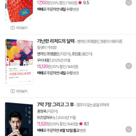
17,100
9.5
원 (10% 할인 / 190원)
택배
로 주문하면
내일
수령
변경
미리보기
가난한 리처드의 달력
- 벤저민 프랭클린, 청춘의 아포리즘
필생의 가르침!
벤자민 프랭클린
(지은이),
조민호
(옮긴이)
우리네꿈
|
2025년 01월
15,120
원 (10% 할인 / 840원)
택배
로 주문하면
내일
수령
변경
미리보기
7막 7장 그리고 그 후
- 멈추지 않는 삶을 위하여
홍정욱
(지은이)
위즈덤하우스
|
2003년 11월
11,520
8.1
원 (10% 할인 / 640원)
택배
로 주문하면
8월 12일 출고
변경