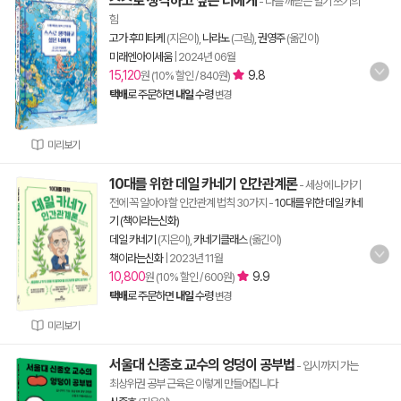
스스로 생각하고 싶은 너에게
- 나를 깨닫는 일기 쓰기의
힘
고가 후미타케
(지은이),
나라노
(그림),
권영주
(옮긴이)
미래엔아이세움
|
2024년 06월
15,120
9.8
원 (10% 할인 / 840원)
택배
로 주문하면
내일
수령
변경
미리보기
10대를 위한 데일 카네기 인간관계론
- 세상에 나가기
전에 꼭 알아야 할 인간관계 법칙 30가지
-
10대를 위한 데일 카네
기 (책이라는신화)
데일 카네기
(지은이),
카네기클래스
(옮긴이)
책이라는신화
|
2023년 11월
10,800
9.9
원 (10% 할인 / 600원)
택배
로 주문하면
내일
수령
변경
미리보기
서울대 신종호 교수의 엉덩이 공부법
- 입시까지 가는
최상위권 공부 근육은 이렇게 만들어집니다