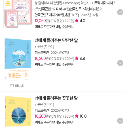
정 출석부 & 나 전달법 (i-message) 학습지
-
비폭력 대화 시리즈
(주)한국콘텐츠미디어 (부설)한국진로교육센터
(지은이)
한국콘텐츠미디어(매일넷앤드비즈)
|
2019년 02월
13,050
4.0
원 (10% 할인 / 720원)
택배
로 주문하면
내일
수령
변경
너에게 들려주는 단단한 말
김종원
(지은이)
퍼스트펭귄
|
2024년 07월
16,200
9.8
원 (10% 할인 / 900원)
택배
로 주문하면
내일
수령
변경
미리보기
너에게 들려주는 꿋꿋한 말
김종원
(지은이)
퍼스트펭귄
|
2025년 07월
16,200
10.0
원 (10% 할인 / 900원)
택배
로 주문하면
내일
수령
변경