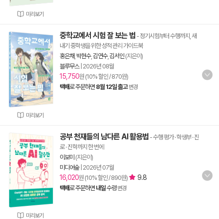
미리보기
중학교에서 시험 잘 보는 법
- 정기시험부터 수행까지, 새
내기 중학생을 위한 성적 관리 가이드북
홍은채
,
박현수
,
김연수
,
김서인
(지은이)
블루무스
|
2026년 08월
15,750
원 (10% 할인 / 870원)
택배
로 주문하면
8월 12일 출고
변경
미리보기
공부 천재들의 남다른 AI 활용법
- 수행 평가 · 학생부 · 진
로 · 진학까지 한 번에
이보미
(지은이)
미디어숲
|
2026년 07월
16,020
9.8
원 (10% 할인 / 890원)
택배
로 주문하면
내일
수령
변경
미리보기