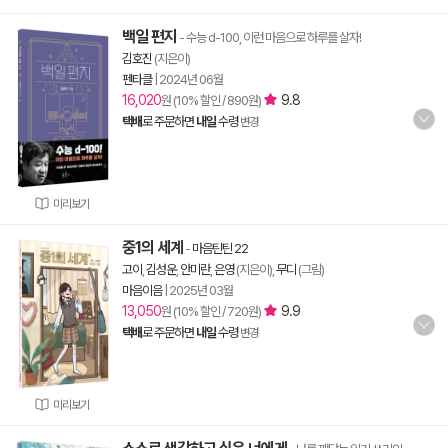
백일 편지
- 수능 d-100, 이런 마음으로 하루를 살자!
김호진
(지은이)
펜타클
|
2024년 06월
16,020
9.8
원 (10% 할인 / 890원)
택배
로 주문하면
내일
수령
변경
미리보기
중1의 세계
-
마음틴틴 22
고이
,
김성운
,
안미란
,
은영
(지은이),
무디
(그림)
마음이음
|
2025년 03월
13,050
9.9
원 (10% 할인 / 720원)
택배
로 주문하면
내일
수령
변경
미리보기