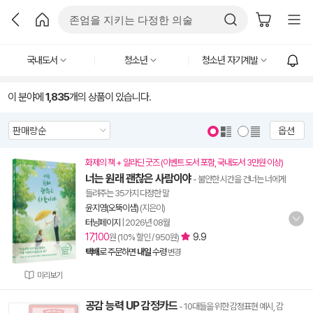
국내도서
청소년
청소년 자기계발
이 분야에
1,835
개의 상품이 있습니다.
옵션
화제의 책 + 알라딘 굿즈 (이벤트 도서 포함, 국내도서 3만원 이상)
너는 원래 괜찮은 사람이야
- 불안한 시간을 건너는 너에게
들려주는 35가지 다정한 말
윤지영(오뚝이샘)
(지은이)
터닝페이지
|
2026년 08월
17,100
9.9
원 (10% 할인 / 950원)
택배
로 주문하면
내일
수령
변경
미리보기
공감 능력 UP 감정카드
- 10대들을 위한 감정표현 예시, 감