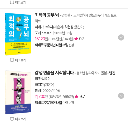
미리보기
최적의 공부 뇌
- 평범한 뇌도 탁월하게 만드는 두뇌 개조 프로
젝트
이케가야 유지
(지은이),
하현성
(옮긴이)
포레스트북스
|
2023년 06월
15,120
9.3
원 (10% 할인 / 840원)
택배
로 주문하면
내일
수령
변경
미리보기
감정 연습을 시작합니다
- 청소년 심리와 자기 돌봄
-
발견
의 첫걸음 2
하지현
(지은이)
창비
|
2022년 10월
11,700
9.7
원 (10% 할인 / 650원)
택배
로 주문하면
내일
수령
변경
미리보기