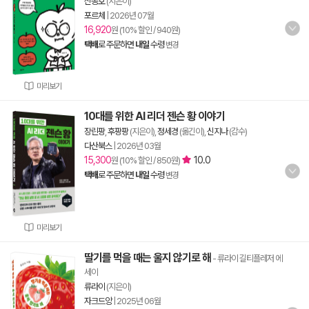
신종호
(지은이)
포르체
|
2026년 07월
16,920
원 (10% 할인 / 940원)
택배
로 주문하면
내일
수령
변경
미리보기
10대를 위한 AI 리더 젠슨 황 이야기
장린팡
,
후팡팡
(지은이),
정세경
(옮긴이),
신지나
(감수)
다산북스
|
2026년 03월
15,300
10.0
원 (10% 할인 / 850원)
택배
로 주문하면
내일
수령
변경
미리보기
딸기를 먹을 때는 울지 않기로 해
- 류라이 길티플레저 에
세이
류라이
(지은이)
자크드앙
|
2025년 06월