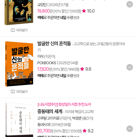
교양인
|
2026년 07월
19,800
10.0
원 (10% 할인 / 1,100원)
택배
로 주문하면
내일
수령
변경
미리보기
발굴한 신의 흔적들
- 고고학으로 보는 고대근동의 성경이야
기
이삭
(지은이)
PCKBOOKS
|
2025년 04월
17,820
9.6
원 (10% 할인 / 990원)
택배
로 주문하면
내일
수령
변경
미리보기
[나도서점주인] 정성일의 서점 추천 도서
중동태의 세계
- 의지와 책임의 고고학
고쿠분 고이치로
(지은이),
박성관
(옮긴이)
동아시아
|
2019년 06월
20,700
9.2
원 (10% 할인 / 1,150원)