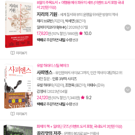
8월의 주목도서 + 여행용 메쉬 파우치 세트 (이벤트 도서 포함 국내
서 2만원 이상)
지리의 기원
- 세계 질서와 부의 운명을 뒤바꾼 방향의 역사
제리 브로턴
(지은이),
박세연
(옮긴이)
알에이치코리아(RHK)
|
2026년 07월
17,820
10.0
원 (10% 할인 / 990원)
택배
로 주문하면
내일
수령
변경
미리보기
유발 하라리 스틸 북마크
사피엔스
- 유인원에서 사이보그까지, 인간 역사의 대담하고 위
대한 질문
-
인류 3부작 시리즈
유발 하라리
(지은이),
조현욱
(옮긴이),
이태수
(감수)
김영사
|
2023년 04월
24,120
9.2
원 (10% 할인 / 1,340원)
택배
로 주문하면
내일
수령
변경
미리보기
화제의 책 + 알라딘 굿즈 (이벤트 도서 포함, 국내도서 3만원 이상)
골리앗의 저주
- 문명의 붕괴로 보는 인류사