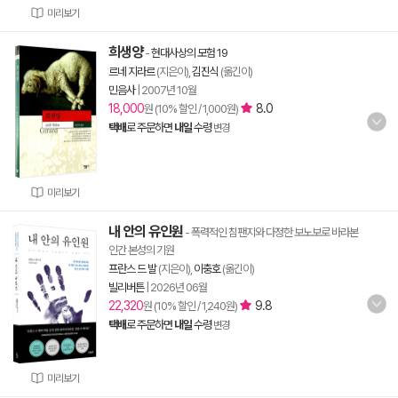
미리보기
희생양
-
현대사상의 모험 19
르네 지라르
(지은이),
김진식
(옮긴이)
민음사
|
2007년 10월
18,000
8.0
원 (10% 할인 / 1,000원)
택배
로 주문하면
내일
수령
변경
미리보기
내 안의 유인원
- 폭력적인 침팬지와 다정한 보노보로 바라본
인간 본성의 기원
프란스 드 발
(지은이),
이충호
(옮긴이)
빌리버튼
|
2026년 06월
22,320
9.8
원 (10% 할인 / 1,240원)
택배
로 주문하면
내일
수령
변경
미리보기