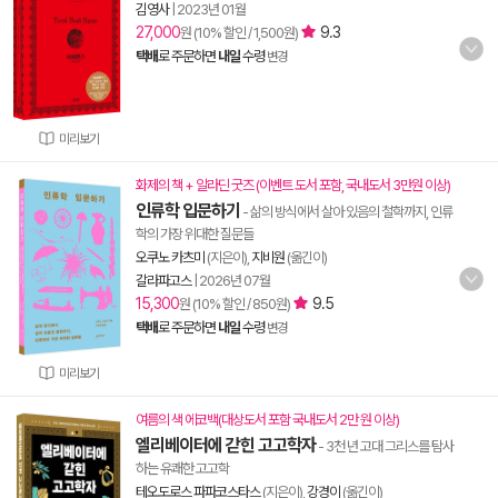
김영사
|
2023년 01월
27,000
9.3
원 (10% 할인 / 1,500원)
택배
로 주문하면
내일
수령
변경
미리보기
화제의 책 + 알라딘 굿즈 (이벤트 도서 포함, 국내도서 3만원 이상)
인류학 입문하기
- 삶의 방식에서 살아 있음의 철학까지, 인류
학의 가장 위대한 질문들
오쿠노 카츠미
(지은이),
지비원
(옮긴이)
갈라파고스
|
2026년 07월
15,300
9.5
원 (10% 할인 / 850원)
택배
로 주문하면
내일
수령
변경
미리보기
여름의 색 에코백(대상도서 포함 국내도서 2만 원 이상)
엘리베이터에 갇힌 고고학자
- 3천 년 고대 그리스를 탐사
하는 유쾌한 고고학
테오도로스 파파코스타스
(지은이),
강경이
(옮긴이)