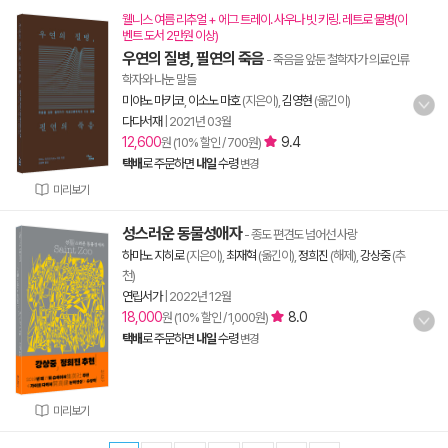
웰니스 여름 리추얼 + 에그 트레이. 사우나 빗 키링. 레트로 물병(이
벤트 도서 2만원 이상)
우연의 질병, 필연의 죽음
- 죽음을 앞둔 철학자가 의료인류
학자와 나눈 말들
미야노 마키코
,
이소노 마호
(지은이),
김영현
(옮긴이)
다다서재
|
2021년 03월
12,600
9.4
원 (10% 할인 / 700원)
택배
로 주문하면
내일
수령
변경
미리보기
성스러운 동물성애자
- 종도 편견도 넘어선 사랑
하마노 지히로
(지은이),
최재혁
(옮긴이),
정희진
(해제),
강상중
(추
천)
연립서가
|
2022년 12월
18,000
8.0
원 (10% 할인 / 1,000원)
택배
로 주문하면
내일
수령
변경
미리보기