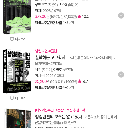
루크 켐프
(지은이),
박수철
(옮긴이)
까치
|
2026년 07월
37,800
10.0
원 (10% 할인 / 2,100원)
택배
로 주문하면
내일
수령
변경
미리보기
샘 킨 사인 북클립
실험하는 고고학자
- 고대 인류 문명의 모습과 소리, 냄새, 맛
을 재현하는 과학자들
샘 킨
(지은이),
이충호
(옮긴이)
해나무
|
2026년 08월
25,200
9.7
원 (10% 할인 / 1,400원)
택배
로 주문하면
내일
수령
변경
미리보기
[나도서점주인] 이정신의 서점 추천 도서
청킹맨션의 보스는 알고 있다
- 기존의 호혜, 증여, 분배 이
론을 뒤흔드는 불확실성의 인류학