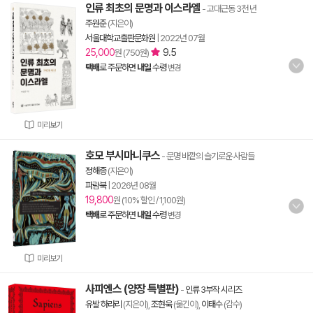
인류 최초의 문명과 이스라엘
- 고대근동 3천 년
주원준
(지은이)
서울대학교출판문화원
|
2022년 07월
25,000
9.5
원 (750원)
택배
로 주문하면
내일
수령
변경
미리보기
호모 부시마니쿠스
- 문명 바깥의 슬기로운 사람들
정해종
(지은이)
파람북
|
2026년 08월
19,800
원 (10% 할인 / 1,100원)
택배
로 주문하면
내일
수령
변경
미리보기
사피엔스 (양장 특별판)
-
인류 3부작 시리즈
유발 하라리
(지은이),
조현욱
(옮긴이),
이태수
(감수)