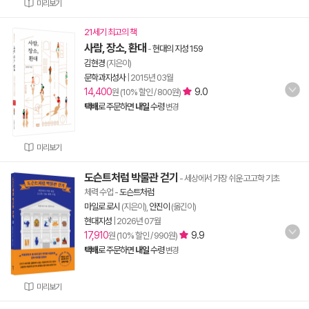
미리보기
21세기 최고의 책
사람, 장소, 환대
-
현대의 지성 159
김현경
(지은이)
문학과지성사
|
2015년 03월
14,400
9.0
원 (10% 할인 / 800원)
택배
로 주문하면
내일
수령
변경
미리보기
도슨트처럼 박물관 걷기
- 세상에서 가장 쉬운 고고학 기초
체력 수업
-
도슨트처럼
마일로 로시
(지은이),
안진이
(옮긴이)
현대지성
|
2026년 07월
17,910
9.9
원 (10% 할인 / 990원)
택배
로 주문하면
내일
수령
변경
미리보기