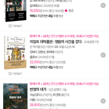
오가와 사야카
(지은이),
지비원
(옮긴이)
갈라파고스
|
2025년 06월
16,650
9.0
원 (10% 할인 / 920원)
택배
로 주문하면
내일
수령
변경
미리보기
화제의 책 + 알라딘 굿즈 (이벤트 도서 포함, 국내도서 3만원 이상)
이집트 대박물관 : 영원의 시간을 걷다
- 고대 문명 7천
년 역사를 담은 이집트 대표 유물 도슨트 북
양보미
,
임현승
,
정희태
(지은이)
클로브
|
2026년 07월
22,050
원 (10% 할인 / 1,220원)
택배
로 주문하면
내일
수령
변경
미리보기
화제의 책 + 알라딘 굿즈 (이벤트 도서 포함, 국내도서 3만원 이상)
번영의 대가
- 인간 문명의 그늘
수닐 암리스
(지은이),
추선영
(옮긴이)
이봄
|
2026년 08월
28,800
원 (10% 할인 / 1,600원)