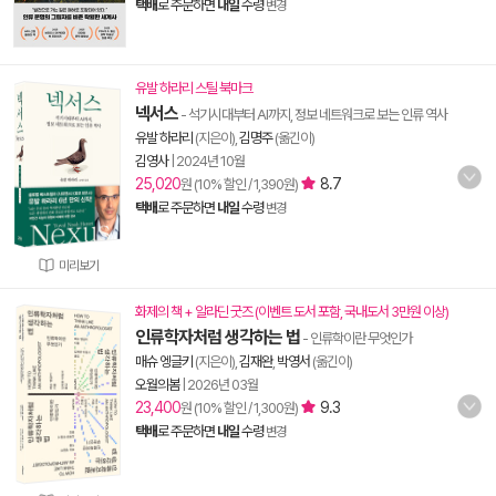
택배
로 주문하면
내일
수령
변경
유발 하라리 스틸 북마크
넥서스
- 석기시대부터 AI까지, 정보 네트워크로 보는 인류 역사
유발 하라리
(지은이),
김명주
(옮긴이)
김영사
|
2024년 10월
25,020
8.7
원 (10% 할인 / 1,390원)
택배
로 주문하면
내일
수령
변경
미리보기
화제의 책 + 알라딘 굿즈 (이벤트 도서 포함, 국내도서 3만원 이상)
인류학자처럼 생각하는 법
- 인류학이란 무엇인가
매슈 엥글키
(지은이),
김재완
,
박영서
(옮긴이)
오월의봄
|
2026년 03월
23,400
9.3
원 (10% 할인 / 1,300원)
택배
로 주문하면
내일
수령
변경