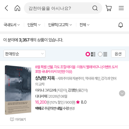
국내도서
인문학
인류학/고고학
전체
이 분야에
3,357
개의 상품이 있습니다.
옵션
8월 특별 선물. 각도 조절 테이블 · 이동식 빨래 바구니 (이벤트 도서
포함 국내서·외서 5만원 이상)
상냥한 지옥
- 사회주의와 자본주의, 역사와 개인, 감각과 언어
의 교차
이리나 그리고레
(지은이),
김영현
(옮긴이)
다다서재
|
2026년 08월
16,200
8.0
원 (10% 할인 / 900원)
택배
로 주문하면
내일
수령
변경
미리보기