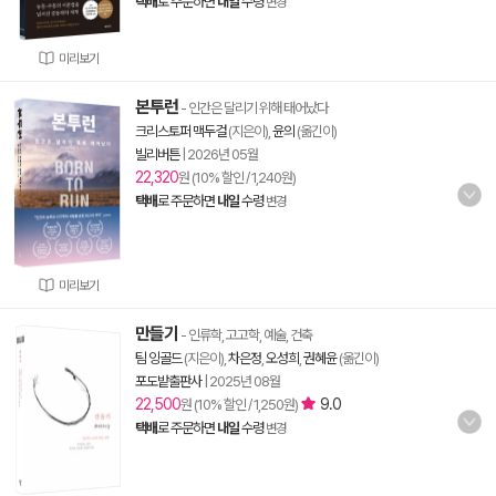
택배
로 주문하면
내일
수령
변경
미리보기
본투런
- 인간은 달리기 위해 태어났다
크리스토퍼 맥두걸
(지은이),
윤의
(옮긴이)
빌리버튼
|
2026년 05월
22,320
원 (10% 할인 / 1,240원)
택배
로 주문하면
내일
수령
변경
미리보기
만들기
- 인류학, 고고학, 예술, 건축
팀 잉골드
(지은이),
차은정
,
오성희
,
권혜윤
(옮긴이)
포도밭출판사
|
2025년 08월
22,500
9.0
원 (10% 할인 / 1,250원)
택배
로 주문하면
내일
수령
변경