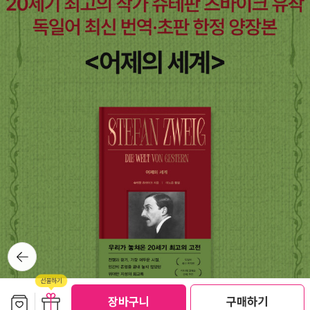
않는다. 서로 위계를 두지도 않는다. 생명은 자신의 존재를 보존하도
따라 나의 판단과 행동은 일관적일 수가 없다. 능동/수동의 이분법에
(능동과 대립되었을 때) 함의하는 바는, '행위' 또는 '상태'가 동사의
록 하는 힘이다. 얼마나 짜릿하다. 양자역학이나 우주의 빅뱅론. 영원
가려져 '바뀌는 나'가 여지껏 알려지지 않았다면, 이제 우리는 주체를,
주어 또는 그 주어의 이해 관심에 작용하고 있다는 점이다.'(리용, 19
히 되찾게 만드는 방법론이기도 하다. 그래서 사상가 누구라도 되돌
특히 광장의 주체를 새롭게 바라볼 수 있을까?이런 대목이 걸려 따로
69년) 97-98p3 '하느냐 당하느냐'가 아니라 '안이냐 밖이냐' 이상의
아오지 않을 수 없는가보다. 계속 읽다보면 패턴과 글쓰기가 느껴진
남겨두자 이 책이 동시에 떠오른 것이다.1몇 주전 '서울의 봄'이야기가
대조를 통해 충분히 명백하게 본래의 의미에서 언어적인 하나의 구
다. (조금만 더 힘내시길)안타깝기도 하지만 데카르트의 대전제, 그
나와서 한 마디 하였는데, 천만 영화가 수십번, 억명이 영화를 봤는데
별, 주어와 과정의 관계에 관한 하나의 구별이 출현하기 시작한다. 능
실패가 낳은 산물이기도 하다. 그 덕에 많은 호사를 누릴 수 있게 된
도 세상은 조금도 바뀐 것 같지 않다고 했다. 그리고 불필요한 사설을
동에서 동사가, 주어에서 출발하여 주어 바깥에서 완수되는 과정을
다. 심신 상호작용설, 자유의지라는 족쇄에 매여, 더 나은 사유를 한
상가집에서 나누었다. 상주의 정신없음을 위해서라도 말이다. 언제
지시한다. 이에 대립하는 태인 중동태에서 동사는 주어가 그 장소가
번도 제대로 해보지 못했다니. 아니 그렇게 살아가다니. 그렇게 살아
가부터 영화라는 독법이, 소설이라는 장르가, 문학이 너머서지 않고
되는 그러한 과정을 나타낸다. 요컨대 주어는 과정의 내부에 있다. 10
오다니.
있음을 느끼지만, 뾰족한 말이 없었다. 그래서 빌미를 삼는다. 책날개
5p주어(주체)는 주어 안에서 성취되는 어떤 일(태어나다, 자다, 자고
가 접힌 걸 보니 다 읽지는 않은 듯싶다.23 주체가 없는 묘사...세잔
있다, 상상하다, 성장하다 등)을 성취한다. 그리고 그 주어는 바로 자
의 대목이 다시 떠오른다. 정녕 다른 길들은 없는가. 갇히 문학과 영화
신이 그 동작주 agent인 과정의 내부에 있다. 107p'있다(존재하
가 열어제치는 다른 결들은 여기저기 있겠지. 살피지 못하는 건, 기존
다)'는 인도-유럽어에서 '가다'나 '흐르다'와 마찬가지로 주체의 관여
의 시야, 눈은 아닐까.....비가 툭 떨어질 것 같은 하늘이다.4. 볕뉘.막
뒤로가
가 필요하다고는 여겨지지 않는 과정인 것이다. 108p4. 능동태와 수
기
뒷부분을 완독한다. 얘기꺼리가 무척 많다. 잇기로 한다. 16:08
동태의 대립은 '하다'와 '당하다'의 대립으로서, 의지 개념을 강하게 상
기시킨다. 중동태 개념을 들임으로써 이를 상대화할 수 있는데, 능동
보관함담기
선물하기
장바구니
구매하기
태와 중동태의 대립은 의지가 전경화되지 않는 다른 위상을 갖는다.