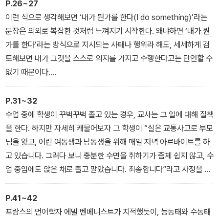
P.26~27
이런 식으로 생각해보면 ‘내가 뭔가를 한다(I do something)’라는
문장은 의외로 복잡한 것처럼 느껴지기 시작한다. 왜냐하면 ‘내가 뭔
가를 한다’라는 방식으로 지시되는 사태나 행위라 해도, 세세하게 검
토해보면 내가 그것을 스스로 의지를 가지고 수행한다고는 단언할 수
없기 때문이다.
…
‘내가 무언가를 한다’라는 문장은 ‘능동(active)’이라고 형용되는 형
P.31~32
식하에 있다. 방금 전에 우리가 확인한 것은 능동 형식으로 표현되는
수업 중에 학생이 꾸벅꾸벅 졸고 있는 경우, 교사는 그 일에 대해 질책
사태나 행위가 실제로는 능동성 범주 속으로 완전히 수렴되지는 않는
을 한다. 하지만 자세히 캐물어보자 그 학생이 “실은 교통사고로 부모
다는 점이었다.
님을 잃고, 어린 여동생과 남동생을 위해 매일 저녁 아르바이트를 하
‘내가 걷는다’라는 문장이 지시하고 있는 것은 내가 걷는다기보다 오
고 있습니다. 그러다 보니 충분한 수면을 취하기가 좀체 쉽지 않고, 수
히려 ‘나에게 있어서 보행이 실현되고 있다’라고 표현되어야 할 사태
업 중임에도 앉은 채로 졸고 말았습니다. 죄송합니다”라고 사정을 설
였다. 즉, 능동 형식으로 표현되는 사태나 행위라 해도, 그것이 반드시
명하기 시작했다면 어떨까? 교사는 아마도 질책한 일을 후회할 것이
능동 개념에 의해 설명될 수 있다고는 보장할 수 없다. 내가 사과하는
다. 아니, 그 수준을 넘어서 “그랬어? 몸은 잘 챙기도록” 등, 격려의
P.41~42
일이 요구되었다 해도, 거기서 실제로 요구되고 있는 바는 내가 사과
말을 건네는 경우까지 있을 것이다.
프랑스의 언어학자 에밀 벤베니스트가 지적했듯이, 능동태와 수동태