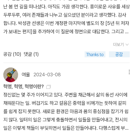
장 훌륭하게 말하는 것이다. 261 이상 <신의 생명에 대해서> 2. 일
과를 졸업하고, 뒤늦게 4수 끝에 서령대 음대에 들어갔다. 재능에서
난 봄 먼 길을 떠나셨다. 아직도 가끔 생각한다. 흥미로운 사유를 세상
원론원이나 삼각형의 본질은 그것이 영원한 진리인 한 아무도 그 진
는 박준영과 이정경과 비교했을 때 많이 뒤처지지만, 음악 자체를 사
두루두루, 여러 존재들과 나누고 싶으셨던 분이라고 생각했다. 감사
리가 아담의 시대보다 더 오래 계속되었다고 말하지 않는 것처럼, <
랑하는 열정만큼은 이들을 압도한다. 문제는 그녀가 서령대 4학년으
합니다. 박성관 선생은 이번 개정판 마지막에 별도의 장 [5년 뒤 저자
지속>은 더 길거나 짧은 것으로 또는 부분들로 구성되는 것으로 파악
로서 졸업을 앞두고 있지만, 진로가 마땅치 않다는 것이다. 정작 졸업
가 보내는 편지]을 추가하여 이 질문에 정면으로 대답한다. 그리고 질
되기 때문에 어떤 지속도 신에게 귀속될 수 없다. 그 이유인즉 신의 존
이후에 그녀가 바이올리니스트로서 설자리가 전혀 없다. 지도 교수와
문 자체를 바꾸자고 한다.“이 세상 삶에서 어떠어떠하게 살아야 한다
재는 영원하므로, 곧 신의 존재 안에는 어떤 이전이나 이후도 있을 수
의 친분으로 대학원 진학을 꿈꾸었지만, 갑작스럽게 교수의 눈밖에
더보기
는 건 없다. 중요한 것은, 나는 뭘 하고 싶은가, 어떻게 살 때 나는 기
없으므로 우리는 우리가 신에 대해서 가지고 있는 개념을 파괴하지
나는 바람에 대학원 입학도 어려워졌다. 그녀는 '바생바사'의 '바순
공감 (
10
)
댓글 (1)
쁘고 행복한가? 이다.” 이것이야말로 새로운 시대의 윤리적 물음이라
않고서는 결코 지속을 신에게 귀속시킬 수 없다. 239 신이 자기 자
이'지만, 그녀는 아직 아마추어에서 프로의 단계로 도약하지 못하고
는 것이다.저자를 개정판으로 이끈 두 번째 이유는 다윈의 핵심 사상
신을 사랑하도록 의욕하게 하는 신의 의지는 그의 무한한 지성으로부
있다. 그녀는 과연 능동적 인생을 살고 있는 것일까? 아니면 수동적
에 곧장 직결된다. 박성관 선생은 다윈 진화론의 핵심이 적자생존이
여울
2024-03-08
메뉴
터 필연적으로 귀결된다. 그러나 이 세 가지들이, 말하자면 신의 본질
인생을 살고 있는 것일까?​실상 드라마에 등장하는 박준영, 이정경,
나 생존경쟁이 아니라 '자연선택'이라고 주장한다.' (<모든 생물의 자
과 신이 자기 자신을 인식하는 신의 지성과 신이 자기 자신을 사랑하
채송아 그 누구도 완전히 능동적이거나, 완전히 수동적으로 인생을
혁명, 혁명, 혁명이란?
유를 선언하다> 책소개 중에서) 2.“당신과만날 수 있는 건 내가 검사
기를 의욕하는 신의 의지가 서로 어떻게 구분되는지를 우리는 파악할
살고 있지 않다. 그들은 때때로 능동적이며, 때때로 수동적이다. 이는
정신없는 몇 주가 이어지고 있다. 주변을 채근해서 삶의 동선 사이에
기 때문이죠.평생 마주칠 일 없습니다.”어떤 드라마 대사인데,내용이
수 없다. 269 3. 데카르트의 오류데카르트는 스콜라철학주의자들
그들이 사는 세계가 바로 중동태의 세계이기 때문이다. 모든 인간은
채워둔다는 일. 버겁기도 하고 걸음은 중력을 비껴가는 듯하여 갈피
나 얼굴은 기억이 나지않지만 말투는 또렷하게 기억난다.이렇게 속물
과 아울러 회의론자들을 비판하면서 근본적으로 자명한 진리를 탐구
신이 아니기에 완전히 능동적인 삶을 살 수 없다. 그렇다고 우리는 항
를 쉽게 잡지 못한다. 새로운 환경은 마음과 몸의 중심점을 잡기가 쉽
적일 수가 없다.요즘입시교육에 아는 바가 없는 나로서도 이 말이 사
하고자 한다. 중세 스콜라철학은 보편논쟁에 치중했으므로 공리공담
상 주변 환경에 끌려다니는 것도 아니다. 중동태의 세계 속에서 우리
지 않다. 일터의 일은 그렇게 충돌하면서 일들을 만들어내고, 전시의
실일가능성에 무게가 실린다.초등학생이 국어로 해리포터를읽고, 중
에 몰두했고 다라서 중세는 신 이외에는 아무것도 의미 있게 탐구하
는 능동에 더 가까운 삶을 살기도, 수동에 더 가까운 삶을 살기도 한
일은 이렇게 책들이 부딪히면서 일들은 만들어내다. 다행스럽게 부유
학생이선수학습으로 몇 년을 먼저 뛰어다니는 덕분에 소규모의학군