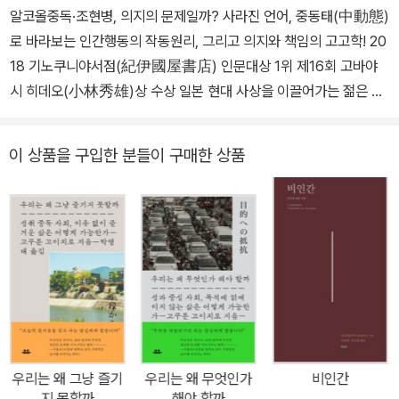
알코올중독·조현병, 의지의 문제일까? 사라진 언어, 중동태(中動態)
그에게 공부는 친구들과 함께하는 일이었기에, <종의 기원을 읽자!>,
로 바라보는 인간행동의 작동원리, 그리고 의지와 책임의 고고학! 20
<사이버네틱스를 읽자!>, <중간계의 상상: 작업장, 정원, 강호> 등의
18 기노쿠니야서점(紀伊國屋書店) 인문대상 1위 제16회 고바야
강좌가 2024년 2월까지 이어졌다. 그리고 2024년 3월 5일, 박성관
시 히데오(小林秀雄)상 수상 일본 현대 사상을 이끌어가는 젊은 철
은 한 사람으로서의 삶을 마감하고 “사물의 그늘”에서 상쾌한 아타락
학자 고쿠분 고이치로(國分功一郞) 의학, 철학, 언어학, 심리학과
시아를 누리게 되었다. 『종의 기원, 생명의 다양성과 인간 소멸의 자
법학에 큰 반향을 일으킨 혼종 철학서! 고쿠분 고이치로는 1974년생
연학』,『다윈에게 직접 듣는 종의 기원 이야기』,『아인슈타인과 광속
이 상품을 구입한 분들이 구매한 상품
으로 일찍부터 일본을 대표하는 철학자로 평가받아왔다. 이와나미출
미스터리』 등 자연과학과 철학을 넘나드는 저서를 남겼으며, 『분해의
판사 100주년 기념전서 시리즈의 첫 주자로 선정된 󰡔들뢰즈 제대로
철학』, 『현대 철학의 최전선』, 『응답하는 힘』, 『중동태의 세계』, 『장소
읽기(2013)󰡕와 󰡔인간은 언제부터 지루해했을까(2014)󰡕등의 저서
의 운명』 등 다수의 번역서를 통해 새로운 사상의 세계를 독자들에게
를 통해 현실 문제에 뛰어들어 철학적으로 관여하는 실천적 사상가의
소개했다.
면모를 보여주었다. 특히 이번 책을 통해 2018 기노쿠니야서점(紀
伊國屋書店) 인문대상 1위로 선정되었고 일본 문예평론의 권위인
제16회 고바야시 히데오(小林秀雄)상을 수상하였다. 이 책을 구성
하는 원고들은 원래 《정신간호》라는 잡지에 연재되었고, 이 책은 의
학서원 출판사가 발행하는 ‘돌봄(care) 시리즈’의 한 권으로 출간되
우리는 왜 그냥 즐기
우리는 왜 무엇인가
비인간
었다. 고쿠분 고이치로는 정신 분석을 포함해 의료 전체에 대해서 원
지 못할까
해야 할까