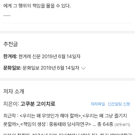
구별을 사용하고 있다. 그리고 그것을 사용하지 않을 수 없다.
하는 수동적인 상태에 있다고 판단되었다. 그런 까닭에 책임지는 일
태와 대립했다는 것이다. 달리 말해 본래 존재하고 있던 것은 능동태
는 마르틴 하이데거로서, 찰스 스콧이나 데이비드 레빈 등의 논문은
에게 그 행위의 책임을 물을 수 있다.
_ 제1장 능동과 수동을 둘러싼 문제들 중에서
없이 질책 대상에서 벗어난 것이다.
와 수동태의 구별이아니라 능동태와 중동태의 구별이었던 것이다.
그의 철학을 중동태의 퍼스펙티브에서 논하였다. 그러나 이들 텍스트
…
…
이 사실을 처음 알게 되었을 때 사람들은 경이로움을 느낀다. 평상시
의 성격상 그로부터 배울 게 별로 없다는 점이 대단히 유감스럽다.
어떤 행위가 과거로부터의 귀결이라고 한다면 그 행위를 그 행위자의
반면 일찍 잠자리에 드는 일도 가능했는데 (텔레비전 게임 등을 하며)
에 능동과 수동의 대립은 마치 필연적인 대립인 듯이 우리의 사고 깊
그들이 말하는바(그리고 그들이 알고 있는바)는 능동태에도, 또 수동
의지에 의한 것이라 간주할 수 없다. 그 행위는 그 사람에 의해 개시된
시간을 질질 끌다가 잠을 못 잤다면 대부분의 경우 그는 의지가 약한,
숙한 곳에서 작용하고 있다. 그리고 그것을 그대로 흉내내기라도 하
태에도 속하지 않는 중동태가 있었다는 점이고, 그리고 그게 전부이
것이 아니기 때문이다. 물론 그 행위자가 모종의 선택을 하긴 했을 것
추천글
수동적인 인물로 평가받을 수 있다. 그럼에도 불구하고 동일한 인물
듯 문법도 능동태와 수동태라는 두 가지 태를 갖는다. 그러나 본래 그
다. 이런 식으로 중동태를 신비화하면 할수록 능동태와 수동태의 대
이다. 그러나 이 경우 선택은 여러 요소들의 상호작용의 결과로 출현
인 그가 수업 중 졸음으로 인해 질책당하는 단계가 되면, 돌연 자유로
것과는 다른 태가 존재했으며 다른 대립이 존재하고 있었다. 능동태
립은 일상 감각에 뿌리박은 보편적 대립으로 강고해져간다.
한 것이어서, 그 행위자가 자기 의지에 의해 개시한 것이 아니게 된다.
한겨레:
한겨레 신문 2019년 6월 14일자
이 선택할 수 있는 의지를 갖춘 능동적인 인물로(그럼에도 불구하고
와 수동태의 대립은 보편적인 것도 필연적인 것도 아니다.
_ ‘제3장 중동태의 의미론’ 중에서
일상생활에서 선택은 부단히 행해지고 있다. 사람은 의식하지 않더라
문화일보:
문화일보 2019년 6월 14일자
그런 의지를 발휘하지 않은 인물로) 갑자기 바뀌어버리는 것이다.
_ ‘제1장 능동과 수동을 둘러싼 문제들’ 중에서
도 늘 행위하고 있으며 모든 행위는 선택이다. 그런데 만약 선택이 그
‘너는 빨리 자든가 밤을 새든가를 자유로이, 자신의 의지로, 능동적으
것이 과거로부터의 귀결이라고 한다면 의지의 실현이라고는 간주할
로 선택할 수 있는 상황에 있었다. 그런데 너는 밤새 자지 않는 것을
수 없다. 그렇다면 이렇게 결론지을 수 있을 것 같다. ‘의지와 선택은
저자 소개
선택했다. 그런 탓에 지금 너는 수업 중인데도 졸고 앉아 있다. 졸음의
명확히 구별되지 않으면 안 된다.’
지은이:
고쿠분 고이치로
책임은 너 자신에게 있다. 너는 질책당해 마땅하다’라는 것이다.
저자파일
신간알림 신청
_ ‘제5장 의지와 선택’ 중에서
이로부터 알 수 있는 것은 사람이 능동적이었기 때문에 책임이 지워
최근작 :
<우리는 왜 무엇인가 해야 할까>
,
<우리는 왜 그냥 즐기지
진다기보다는 책임 있는 존재로 간주해도 좋다고 판단되었을 때 능동
못할까>
,
<책임의 생성 : 중동태와 당사자연구>
… 총 64종
(모두보기)
적이었다고 해석된다는 사실이다. 의지를 갖고 있었기 때문에 책임이