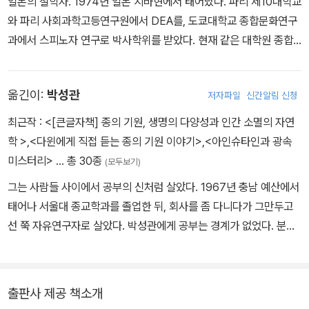
일본의 철학자. 1974년 일본 지바현에서 태어났다. 파리 제10대학교
지워지는 것이 아니다. 책임을 지워도 좋다고 판단된 순간에 의지 개
와 파리 사회과학고등연구원에서 DEA를, 도쿄대학교 종합문화연구
념이 돌연 출현한다.
과에서 스피노자 연구로 박사학위를 받았다. 현재 같은 대학원 종합
‘밤에 자지 않은 탓에 수업 중에 졸고 앉아 있는 것이니 졸음의 책임을
문화연구과 교수로서 철학과 현대 사상을 가르치며, 활발한 연구와
지워도 좋다’라고 판단된 순간, 그 인물은 밤샘을 자신의 의지로 능동
저술 활동을 이어가고 있다. 학문적 연구에만 머무르지 않고 신문, 방
적으로 선택했다고 간주된다. 요컨대 책임 개념은 자신의 근거로 행
옮긴이:
박성관
저자파일
신간알림 신청
송, 강연 등을 통해 사회적 발언을 제기하는 ‘행동하는 철학자’로도 알
위자의 의지나 능동성을 내세우지만 실은 그런 것들과는 뭔가 다른
려져 있다. 일본에서 50만 부 이상 판매고를 올리며 ‘현대의 고전’이
최근작 :
<[큰글자책] 종의 기원, 생명의 다양성과 인간 소멸의 자연
판단에 의거하고 있는 셈이다.
라는 평가를 받은 『한가함과 지루함의 윤리학』으로 2011년 ‘기노쿠
학 >
,
<다윈에게 직접 듣는 종의 기원 이야기>
,
<아인슈타인과 광속
_ ‘제1장 능동과 수동을 둘러싼 문제들’ 중에서
니야 서점 인문 대상’을 수상했다. 한국에서 출간된 주요 저서로는
미스터리>
… 총 30종
(모두보기)
『한가함과 지루함의 윤리학』 『책임의 생성: 중동태와 당사자연구』
그는 사람들 사이에서 공부의 신처럼 살았다. 1967년 충남 예산에서
『중동태의 세계 – 의지와 책임의 고고학』 『다가올 민주주의』 『고쿠분
태어나 서울대 종교학과를 졸업한 뒤, 회사를 좀 다니다가 그만두고
고이치로의 들뢰즈 제대로 읽기』가 있다.
선 쭉 자유연구자로 살았다. 박성관에게 공부는 경계가 없었다. 분야
간 장벽은 물론, 앎과 삶의 경계마저 허물어졌다. 특히 진화론, 상대성
이론, 양자역학, 사이버네틱스 등 기존의 질서를 뒤흔드는 아나키한
사상들을 철학하며 수많은 세미나와 강좌를 열었고 그 불온함을 나누
출판사 제공 책소개
려 애썼다. 2022년 설암 진단을 받고 투병 중에도 아무도 못 말렸다.