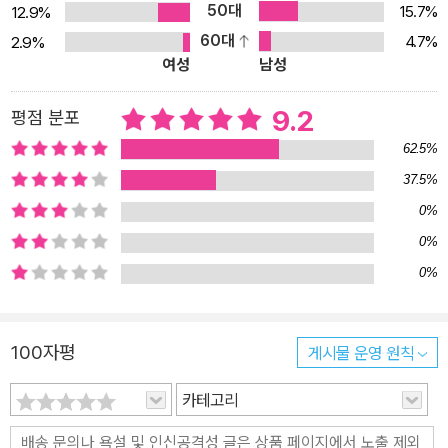
50대
15.7%
12.9%
하는 것일까? 의지가 행위의 처음 단계에 있는지 없는지도 불분명하
60대
4.7%
2.9%
다. 현대의 뇌신경과학 연구에 따르면, 뇌 안에서 행위를 하기 위한 운
여성
남성
동 프로그램이 만들어지고, 그 후 그 행위를 행하고자 하는 의지가 의
식 안에 출현하기 시작한다고 한다. (중략) 이로부터 알 수 있는 것은
9.2
평점 분포
사람이 능동적이었기 때문에 책임이 지워진다기보다는 책임 있는 존
62.5%
재로 간주해도 좋다고 판단되었을 때 능동적이었다고 해석된다는 사
37.5%
실이다. 의지를 갖고 있었기 때문에 책임이 지워지는 것이 아니다. 책
0%
임을 지워도 좋다고 판단된 순간에 의지 개념이 돌연 출현한다. -본문
중에서 그렇다면 정신질환자의 범죄는 어떨까? 정도의 차이는 있겠
0%
지만 정신질환은 자신의 행동을 제어할 정신 능력에 이상이 생겼다는
0%
뜻이다. 설사 범죄를 저질렀다 해도 그는 처음부터 자기 행위에 책임
질 수 없었기 때문에 죄를 묻기 어려울 것 같다. 행위 주체와 책임의
100자평
게시물 운영 원칙
문제를 어떻게 이해해야 적절할까? 이 책에서 고쿠분 고이치로는 ‘중
동태(中動態, middle voice)’라는 개념의 렌즈를 통해 위와 같은
카테고리
문제를 어떻게 다뤄야 할지 보여주려 한다. 우리는 자신이 어떤 일을
한다는 것을 의심하지 않는다. 내가 걸을 때, 걷겠다는 의지를 가지고