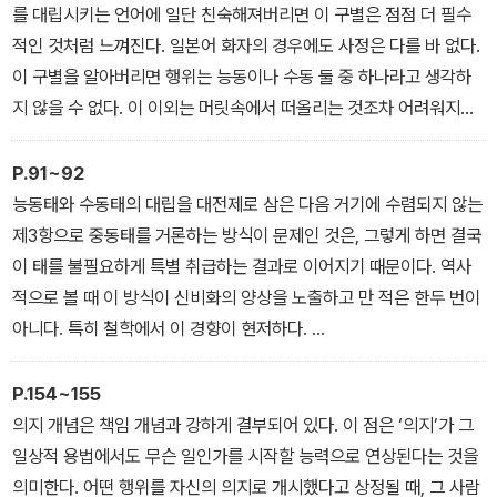
하는 것이 아니다. 나의 안에서 사과의 심정이 나타나는 일인 것이다.
수업 중에 졸았다는 행위 자체에는 변함이 없다. 그런데도 왜 교사의
를 대립시키는 언어에 일단 친숙해져버리면 이 구별은 점점 더 필수
…
대응은 돌연 정반대로 바뀌고, 또 우리 역시 그 변화에 납득하게 될
적인 것처럼 느껴진다. 일본어 화자의 경우에도 사정은 다를 바 없다.
능동이라 부를 수 없는 상태를 가리켜 ‘수동(passive)’이라 부른다.
까? 그가 질책 대상에서 벗어난 것은 ‘졸다’라는 행위에 대해 그에게
이 구별을 알아버리면 행위는 능동이나 수동 둘 중 하나라고 생각하
수동(受動)이란 문자 그대로 받는(受) 처지가 되어 뭔가를 겪는 것
는 책임이 없다고 간주되었기 때문이다. 가정 사정 때문에 그에게는
지 않을 수 없다. 이 이외는 머릿속에서 떠올리는 것조차 어려워지고
이다. 능동이 ‘하다’를 가리킨다고 한다면, 수동은 ‘되다(당하다)’를
선택의 여지가 없었다고 판단된 것이다.
만다.
가리킨다. 예컨대 ‘뭔가가 나에 의해 이루어진다(something is don
책임을 지기 위해서는 자신의 의지로 자유로운 선택이 가능해야만 한
그러나 이 또한 벤베니스트가 지적한 바이지만, 사실은 많은 언어들
P.91~92
e by me)’라고 할 때, 그 ‘뭔가’는 나로부터 작용을 받는다. 그렇다고
다. 밤늦도록 자지 않은 것도 다음 날 등교에 대비해 일찍 잠자리에 드
이 능동태와 수동태라는 구별을 알지 못한다. 이 두 가지 구별은 모든
능동태와 수동태의 대립을 대전제로 삼은 다음 거기에 수렴되지 않는
한다면 능동 형식으로는 설명될 수 없는 사태나 행위는, 능동과 정확
는 것도 모두 자신의 의지로 자유로이 선택할 수 있었음에도 불구하
언어에 서 발견되는 보편적인 것이 아닌 셈이다.
제3항으로 중동태를 거론하는 방식이 문제인 것은, 그렇게 하면 결국
히 짝을 이루는 수동 형식에 의해 설명하면 된다고 결론지을 수 있을
고 밤에 잠을 자지 않은 탓에 다음 날 교실에서 졸았다면, 그 사람은
이 구별을 근저에 두고 있는 듯 보이는 인도-유럽어족에 속하는 언어
이 태를 불필요하게 특별 취급하는 결과로 이어지기 때문이다. 역사
까?
그 졸음의 책임을 지지 않을 수 없게 되며 질책의 대상이 된다. 하지만
들의 경우에도 이 구별은 조금도 본질적이지 않다. 단지 역사적 발전
적으로 볼 때 이 방식이 신비화의 양상을 노출하고 만 적은 한두 번이
…
매일 저녁 아르바이트를 하던 그는 자신의 의지로 자유로이 선택하는
과정에서 상당히 후대가 되어서야 출현한 새로운 문법 규칙임이 이미
아니다. 특히 철학에서 이 경향이 현저하다.
능동과 수동의 구별은 모든 행위를 ‘하다’와 ‘당하다’로 배분하기를 요
상황에 있지 못했다고 간주되었기 때문에, 질책 대상으로부터 벗어난
밝혀져 있다.
최근 100년 동안 철학에서는, 서양 근대 철학에 고유한 ‘주체-객체’
구한다. 그러나 지금까지 보았듯이 이 구별은 대단히 불편하고 부정
것이다.
…
구조가 의문시되어온 경위와 관련되어, 한편에선 이 구조를 능동-수
P.154~155
확한 것이다. 능동 형식이 표현하는 사태나 행위들이 전부 능동성 범
바꿔 말하면 사람이 책임을 지기 위해서는 능동적이어야만 한다는 얘
벤베니스트는 여기서 더 나아가 흥미로운 사실을 전해준다. 능동태와
동이라는 문법 구조에 포개면서 다른 한편에서는 이 구조로 환원되지
의지 개념은 책임 개념과 강하게 결부되어 있다. 이 점은 ‘의지’가 그
주에 매끄럽게 들어맞지는 않으며, 그렇다고 해서 그 행위들을 수동
기가 된다. 수동적일 때, 혹은 수동적이지 않을 수 없을 때 사람은 책
수동태의 구별이 새로운 것이라는 말은, 일찍이 능동태도 아니고 수
않는 중동태를 찬양하는 식의 사례들이 산발적으로 발견된다.
일상적 용법에서도 무슨 일인가를 시작할 능력으로 연상된다는 것을
형식으로 표현할 수 있는 것도 아니다. 하지만 그럼에도 불구하고 이
임을 질 존재로 간주되지 않는다. 그는 수면 시간을 줄이도록 강요당
동태도 아닌 ‘중동태middle voice’라는 태가 존재했고 이것이 능동
가령 근대적인 ‘주체-객체’ 구조를 뛰어넘으려고 한 대표적인 철학자
의미한다. 어떤 행위를 자신의 의지로 개시했다고 상정될 때, 그 사람