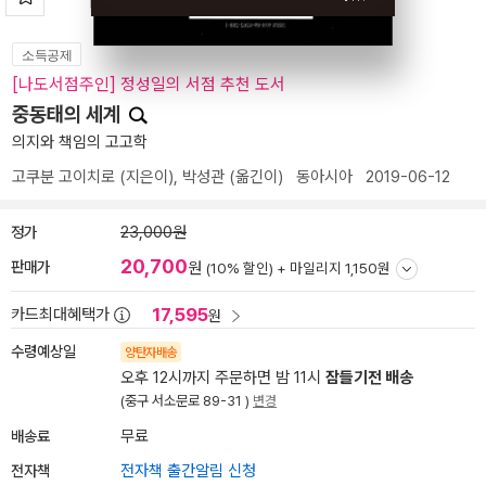
소득공제
[나도서점주인] 정성일의 서점 추천 도서
중동태의 세계
의지와 책임의 고고학
고쿠분 고이치로
(지은이),
박성관
(옮긴이)
동아시아
2019-06-12
정가
23,000원
20,700
판매가
원
(10% 할인) +
마일리지 1,150원
17,595
카드최대혜택가
원
수령예상일
양탄자배송
오후 12시까지 주문하면 밤 11시
잠들기전 배송
(중구 서소문로 89-31 )
변경
배송료
무료
전자책
전자책 출간알림 신청