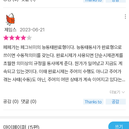
다. '중동태의 세계'가 쉬운 철학 책은 아니었지만, '중동태의 세계'를
통해 '브람스를 좋아하세요'의 등장인물을 능동태와 수동태 그리고 중
동태라는 새 관점으로 바라볼 수 있었다. 그렇다면 드라마에 등장하
메뉴
는 박준영, 이정경, 채송아를 '종동태의 세계'로 바라보면 어떤 해석이
제임스
2023-06-21
가능할까?​-피아니스트 박준영: 드라마에서 그는 한국인 최초로 쇼팽
콩쿠르 2위를 차지한 뛰어난 피아니스트이다. 그는 드라마에 등장하
페페가는 페그뉘미의 능동태완료형이다. 능동태동사가 완료형으로
는 이정경, 채송아와 비교할 수 없을 정도의 재능과 명성을 가진 인물
쓰이면 수동적의미를 갖는다. 완료시제가 사용되면 단순시제관계를
이다. 일견 그는 능동적으로 인생을 살아갈 수 있는 자유인처럼 보이
초월한 의미상의 규정을 동사에게 준다. 뭔가가 일어났고 지금도 계
지만, 실상은 전혀 그렇지 않다. 왜냐하면 그에게 피아노는 그저 생계
속되고 있는것이다. 이때 완료시제는 주어의 수행도 아니고 주어가
의 수단이었기 때문이다. 아버지와 어머니가 살아계시지만 항상 가난
겪는 사태(수동)도 아닌, 주어의 어떤 상태가 계속 이어지고 있다는
에 쪼들렸던 그는 일종의 소년 가장으로서 가정의 생계를 어깨에 짊
것을 나타낸다. 요컨대 완료시제는 그 어느쪽으로 수렴되지 않는다.
어지고 피아노를 쳤다. 쇼팽콩쿠르에서 2등을 하고 전 세계를 돌아다
더보기
요컨대 완료는 시제임에도 불구하고 태의 구분에 간섭한다는 것이다.
니며 피아노 공연을 한 이유도 돈 때문이었다. 무수한 피아노 공연에
공감 (
0
)
댓글 (0)
그리고 그러한 특별한 지위를 가진 시제인 완료가 중동태와깊은 관계
지쳐 국내에 귀국해서 잠시 안식년을 가져보지만 이곳도 그에게 쉼을
를 갖는다. 여기까지가 제가 주목한 번역원문 내용인데, 제기할 문제
주지 못한다. 새로운 커리어를 쌓기 위해 차이콥스키 콩쿠르에 도전
는완료 또는 완료시제를 반복해서 사용하는데, 완료시제란 없다는 것
했지만 지도 교수와의 불화로 콩쿠르 도전이 쉽지 않아졌다. 그는 과
쓰기
마이페이퍼 (5편)
입니다. 진행-완료는 상Aspect으로 동사문법중 하나인데 이것을 시