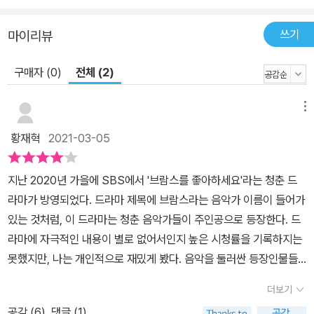
게 되면서, 둘 중 어느 쪽도 아닌 중동태에 대한 관심이 내 안에서 점
점 더 고조되었습니다 -<에스노그래피 2017년 11월호> 고쿠분 고
쓰기
마이리뷰
이치로의 인터뷰 중에서 만일 중동태가 일상 속에서 활성화된다면 우
리는 과도한 책임성에서 벗어날 수 있다. 또 사회 구조나 개인의 의지
구매자 (0)
전체 (2)
로 환원되지 않는 측면들을 풍부하게 이해할 수도 있을 것이다. 중동
태는 새로운 삶을 위한 가능성의 조건이다. -‘옮긴이의 말’ 중에서
메뉴
황재혁
2021-03-05
지난 2020년 가을에 SBS에서 '브람스를 좋아하세요'라는 청춘 드
라마가 방영되었다. 드라마 제목에 브람스라는 음악가 이름이 들어가
있는 것처럼, 이 드라마는 청춘 음악가들이 주인공으로 등장한다. 드
라마에 자극적인 내용이 별로 없어서인지 높은 시청률을 기록하지는
못했지만, 나는 개인적으로 재밌게 봤다. 음악을 둘러싼 등장인물들
의 고민과 갈등이 다분히 현실적이었기 때문이다. 드라마를 보면서
더보기
우연찮게 철학자 고쿠분 고이치로가 쓴 '중동태의 세계'를 읽게 되었
공감 (
6
)
댓글 (1)