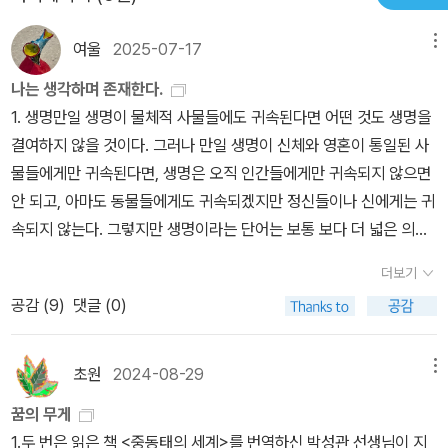
연 능동적 인생을 살고 있는 것일까? 아니면 수동적 인생을 살고 있
제Tense와 같은것으로 본 전제에서 번역이 이어지니 읽는 입장에서
는 것일까?​-바이올리니스트 이정경: 드라마에서 그녀는 경후문화재
여울
2025-07-17
메뉴
헤갈립니다. 일본어원서가 그렇다면 그 저자역시 일본식 영문법의 문
단 이사장의 손녀로 등장한다. 금수저 중의 금수저로 태어난 그녀는
제인 시제와 상을 구분못하는 영문법으로 또다른 동사문법인 태를 분
나는 생각하며 존재한다.
어릴 적부터 바이올린을 연주했고 미국 줄리아드 음대에서 박사학위
석한다는것이 기본적으로 어불성설인듯해서요. 저자는 완료시제를
1. 생명만일 생명이 물체적 사물들에도 귀속된다면 어떤 것도 생명을
를 받았다. 철부지처럼 보이는 그녀는 자신이 가지고 싶은 것은 다 가
보니 능/수동태중 어느쪽으로도 속하는 않는다라는 것인데. 차라리
결여하지 않을 것이다. 그러나 만일 생명이 신체와 영혼이 통일된 사
지고 싶어 한다. 박준영과는 학창 시절부터 동문으로서 사랑과 우정
완료상 또는 진행상을 살펴보니 능/수동태만으로 수렴되지 않는다고
물들에게만 귀속된다면, 생명은 오직 인간들에게만 귀속되지 않으면
의 경계에서 살아갔다. 경후문화재단이 박준영 본인뿐 아니라, 그 가
해야하지 않을까요.동사문법을 그리스어 전반적으로 다루면서 시제.
안 되고, 아마도 동물들에게도 귀속되겠지만 정신들이나 신에게는 귀
정의 금전문제를 종종 해결해 주었기에 그녀와 박준영은 채권자와 채
상.태등을 비교하면 더욱 독해가 쉽지않았을까싶네요. 사실 다른 장
속되지 않는다. 그렇지만 생명이라는 단어는 보통 보다 더 넓은 의미
무자의 관계로 얽혀있기도 하다. 그녀는 유무형의 막대한 유산을 물
은 읽다 어려워멈추고 2장만 자세히 보고 있었답니다. 이 지적이 부
에서 사용되기 때문에 그것은 정신들과 결합하지 않은 물체적 사물들
려받았기에 그것을 넘어서는 삶을 살지 못한다. 재단 이사장인 할머
더보기
족한 지식때문이라면 알려주세요. 궁금하네요.
에도 그리고 신체와 분리되어 있는 정신들에도 귀속되리라는 것은 의
니는 자신의 뒤를 이어 재단 일을 하라고 하지만, 그녀는 바이올린을
공감 (
9
)
댓글 (0)
심할 나위가 없다. 260-261 우리 편에서 이해하는 생명은 사물들
계속 연주하고 싶어 한다. 그러나 바이올리니스트로서 그녀의 커리어
이 그것들 자신의 존재를 보존하도록 하는 힘이다. 그리고 그 힘은 사
는 이미 꺾인지 오래다. 그녀는 과연 능동적 인생을 살고 있는 것일
물들 자체와 다르기 때문에 우리는 사물들 자체는 생명을 가진다고
까? 아니면 수동적 인생을 살고 있는 것일까? ​​-바이올리니스트 채송
초원
2024-08-29
메뉴
적절하게 말한다. 그러나 신이 자기 자신의 존재를 보존하는 힘은 다
아: 그녀는 드라마에서 박준영과 이정경과 비교했을 때 가장 늦게 음
꿈의 무게
름 아닌 그의 본질이기 때문에 신을 생명이라고 부르는 사람들이 가
악의 길로 접어든 인물이다. 그녀는 서령대(아마도 서울대?) 경영학
1.두 번은 읽은 책 <중동태의 세계>를 번역하신 박성관 선생님이 지