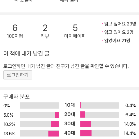
래 관심이 많았는데 우연히 의존증자들의 이야기를 듣다가 이 작업에
착수하게 되었다. 따라서 실천적인 의미로서의 의학과 문법의 형태를
다루는 언어학을 아우르는 혼종 철학서라고 볼 수 있다. 알코올 중독
읽고 싶어요 23명
6
2
5
은 의지의 문제일까? 내가 걷는다면, 내 의지로 걷는 것인가, ‘걷기가
읽고 있어요 2명
100자평
리뷰
마이페이퍼
내게서 성사된 것’인가? 2020년, 일명 ‘조두순 사건’의 조두순이 출
읽었어요 21명
소한다는 소식에 분노 여론이 들끓고 있다. 11년 전 그의 이름으로 불
이 책에 내가 남긴 글
리는 범죄 유형이 생겼고 출소를 1년여 앞둔 지금 그의 출소를 막아달
로그인하면 내가 남긴 글과 친구가 남긴 글을 확인할 수 있습니다.
라는 청와대 청원이 화제다. 당시 심신미약으로 인한 감형 때문에 많
은 국민이 법의 모순을 느꼈다. 조두순뿐만 아니라 술에 취한 자가 끔
로그인하기
찍한 범죄를 저지르고도 심신미약을 이유로 낮은 형을 받은 일이 종
종 있다. 형법상 범죄가 성립하기 위해서는 행위자의 책임능력이 요
구매자 분포
구되기 때문에, 주체적으로 행위를 제어할 능력이 떨어졌다면 행위에
10대
0.4%
0%
대한 모든 책임을 묻기 힘들다는 것이 요지이다. 하지만 어떤 사람들
20대
6.4%
5.0%
은 음주 자체가 스스로 선택한, 즉 능동적 행위라고 주장한다. 누군가
30대
14.0%
10.2%
강제로 술을 마시게 한 것이 아니라면 술을 마신 행위에서부터 책임
40대
14.4%
13.5%
을 져야 한다는 것이다. 우리의 의지는 어디서부터 우리 행동에 개입