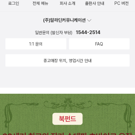
잔잔해진다. 이런저런 이유로 몸을 살피지 못한 연유가 아닌가 싶다.
로그인
전체 메뉴
회사 소개
출판사 안내
PC 버전
남기는데, 저자가 이 책도 썼다는 걸 눈치챈다. 그치 꽤 인상깊게 읽었
우리들의 관계 역시, 모 아니면 도 아닐까 싶은 노파심을 먼저 살펴보
짬짬이 달려준 하루. 일찍 잠들어 한밤 중에 일어나 책을 마저 읽다.
는데, 원제는 중동태의 세계가 아니라, '의지와 책임'의 고고학이다.
는 것이다.효과로서 의지는 남는다; 태양의 빛과 인간 신체가 만났을
친절하게도 해설편에 데카르트 저술을 일목요연하게 정리해주어 한
(주)알라딘커뮤니케이션
'의지'라니 그런 건 없다고 지웠는데....뒤돌아서자마자 의지라니.....예
때 태양을 가까이 있는 것으로 표상한다. (물론 가까이 있지 않은데
결 수월하다. 자연이란 실체는 자기원인을 갖는 하나다. 둘이 아니라
전의 기록을 찾아보니 능동/수동의 구조, 삼분, 삼표, 변증의 길을 여
1544-2514
일반문의 (발신자 부담)
도) 의지도 마찬가지 효과를 낸다. 우리의 정신은 사건이나 사물의 결
하나다. 스피노자의 증명은 스스로 말하는 정의나 공리를 청자의 눈
기서도 발견한 것 같아 기쁜 마음이었던 것이다. 그렇게 흥분한 기억.
과만을 받아들이게 되어 있다. 그래서 결과인 의지를 원인으로 착각
높이에서 시작한다. 만약에 둘이라면 이렇게 저렇게 된다. 이렇게 반
1:1 문의
FAQ
하지만 잊히고 말 무렵, 저자의 책들을 다시 접할 수 있어 고맙다. 곁
하고 만다. 이런 메커지즘을 알아도 '우리가 의지의 나타남을 느끼기
대편에서 서서 주장과 간극을 좁혀들어간다. 그 사이에 단차는 거의
의 책도 같이 본 흔적이 있다. 아침에 이 책들을 찾으려 눈검색을 하
이전에 뇌는 활동을 개시하는 거다.' 39p2. - '중동태는 주어가 어떤
없다. 완만하게 물이 차오르듯 채운다. 이제서야 중동태 책에서 끊임
중고매장 위치, 영업시간 안내
니 쉬이 잡히지 않는다. 같이 있는데, 같이 있어야하는데 어디에 둔 거
특별한 방식으로 동사의 행위에 연루되거나 혹은 그에 관심을 갖고
없이 언급되는 스피노자의 저작서술을 언급한 이유가 들어오는 듯싶
지. 몇 차례 분류를 하다보니 기억과 다르게 다른 곳에 점핑해둔 것이
있는 사태를 나타낸다.'(길더슬리브, 1900년)- '동사가 주어의 영역
다.그런데 그런데 이것은 아마 둘이 아니라 하나다. 라는 일원론이 갖
다. 간신히 찾아 에코백에 넣는다. 출근이다. 아아 챙겨야지.0능동과
내에 자신의 현장을 갖고 있고 주어 전체가 이 동사에 관여된 것으로
는 매력같기도 하다. 이런 방법론은 자본론 저작의 마르크스가 쓰는
수동이란 이분법은 행위자가 있다는 걸 전제한다. 능동태, 중동태. 엊
나타난다.'(부르크만, 1900년)- '능동의 경우 동사는 주어에서 출발
탐정술과 닮아있기도 한 듯싶다. 간극이나 빗나간 생각들로 단정짓거
그제 이분법의 사례들을 장황하게 알고 싶어, 검색 찬스를 써보았다.
하여 주어의 밖에서 완수하는 과정을 지시한다. 이에 대립하는 태인
나 확정하지 않은 기술. 그렇게 봐야하지 않을까. 아니 일원론의 시각
그러다 걸린 것이 문학과 사회 2018년판이던가....중동태는 행위를
중동의 경우 동사는 ㅈ어가 그 장소가 되는 그런 과정을 표현한다. 즉,
을 갖는다면 구체적일 수밖에 없다. 단순명쾌하다. 유물론은 갈지자
하는지 당하는지 여부로 주체를 구분하는 것이 아니라, 사건의 안에
주어는 과정의 내부에 있다.'(벤베니스트, 1966년)- '인도-이란어나
로 설명하지 않는다. 모든 경로를 짚는 듯한 느낌. 맞다. 이런 것이 상
있는지 밖에 있는지에 따라 나눴다고 하는 고대의 문법 개념이다. 중
그리스어에서 중동의 굴절 어미는 주어가 개인적인 방식으로 과정에
쾌함은 아닐까 싶다.생명을 중세처럼 식물, 동물, 인간으로 나누지도
동태의 사유에서 '나'는 자주 바뀐다. 상황과 장소, 시대와 분위기에
관심(이해관계)를 갖고 있음을 나타낸다.' (메이에, 1937년)- '중동이