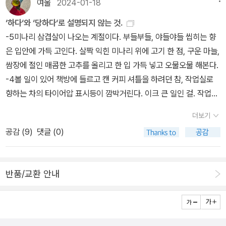
아닌 논리학이다. 데카르트는 기초 학문으로서의 수학이나 논리학이
여울
2024-01-18
있기 때문이다. 나는 이 책의 내용을 적용해 아내와의 갈등을 조금이
이 가늘고 얇은 것은 아닐까? 그렇게 새벽짬들에 뒷장들을 덮으며 보
꿈을 해석해준 데 반해오늘날의 교육은 아이들의 기분전환 정도밖에
에 출간된 <<우리는 결코 근대인이었던 적이 없다>>를 바탕으로 삼
필요하다는 주장을 넘어서서 보편 학문의 보편적 방법론으로서 수학
나마 풀 수 있었다. 중동태라는 개념에서 나의 한계와 아내의 한계를
낸다. 젊은 청춘들은 무엇이 문제인지 알고 있는 것일까? 그들은 안
‘하다‘와 ‘당하다‘로 설명되지 않는 것.
되지않는다.프루스트가 하나의 전례가 없는현상으로 나타날 수 있었
는다. 면밀하게 살펴보고 돌아보고 규정짓는 일이 바닥을 확인하는
과 논리학의 필요성을 언급한다. 314-315 대부분의 서양철학자들
직시했기 때문이다. 우리의 갈등은 때때로 명확한 한계를 인정하지
녕할까? 무자본 창업이라? 그들이 낳은 새끼들이 정말 복덩이로 굴
-5미나리 삼겹살이 나오는 계절이다. 부들부들, 야들야들 씹히는 향
던 것도 그가 속한 세대가집단적 기억을 위한 신체적,자연적 보조수
지름길이기도 하다. 그것을 밑절미로 삼아 다른 가능성과 양식들을
과 같이 데카르트도 서구적 역사와 문화의 한계 안에서 방법론적 회
않기 때문에 생기는 것인지 모르겠다. 자신의 한계 그리고 타인의 한
러들어올까? 가지많은 나무들처럼 바람만 불면 웅웅거리지나 않을
은 입안에 가득 고인다. 살짝 익힌 미나리 위에 고기 한 점, 구운 마늘,
단을 모두 잃어버리게됨으로써 이전 세대보다 더 가여운 상태로 방치
살핀다. 0.1발췌읽기를 했던 아래 책의 기억은 불완전하다. 뒷부분과
의의 결과 제1원리인 ’나는 생각한다‘의 주인공인 정신적 자아를 찾아
계를 알고 싶은 사람에게 이 책의 일독을 권한다. 한계를 아는 것이야
까? 부디 안녕하길 바라지만, 왜 하필이면 움직이는 모래 위에 기둥
쌈장에 절인 매콤한 고추를 올리고 한 입 가득 넣고 오물오물 해본다.
된 채고독하고 산만하며,병적인 방식으로만 아이들의 세계를소유할
앞부분을 다시 읽다보니 요점에만 선명한 밑줄과 날개접힘만 남고,
내고도 이 명석판명한 자아 관념을 보장할 수 있는 또 다른 근원적 토
말로 자신을 아는 것의 첫걸음이다. ​​#고쿠분고이치로 #스피노자 #중
을 세우는 것일까? 거꾸로 물구나무선 책들이다. 안타깝다. 정작 몇
-4볼 일이 있어 책방에 들르고 캔 커피 셔틀을 하려던 참, 작업실로
수 있게 되었기 때문이다.'
배경기억은 흔들려 사라진 듯싶다. 부제로 달고 있지만 <의지, 책임,
대로서의 신 존재를 요구한다. 왜냐하면 자아는 완전한 존재가 아니
동태의세계 #능동태 #수동태 #중동태 #서양철학 #브람스를좋아하
기둥을 제대로 발라내었으나 그 토대가 무엇인지 읽으려는 사람, 보
향하는 차의 타이어압 표시등이 깜박거린다. 이크 큰 일인 걸. 작업실
행위, 선택의 고고학>이란 스케일이 큰 작품이다. 어설픈 소개보다는
기 때문이다. 솔직히 이야기하자면 정신과 물질은 다른 어떤 것이 아
세요 #라틴어 #그리스어 #카이노스카이로스
려는 사람의 욕망에 뿌리내리고 있는 것은 아닐까? 그런 생각들이
입구 아주머니가 하는 카센터가 떠오른다. 어떡하죠 하니 앞으로 뒤
그대로 남기는 것이 좋을 듯하며 읽기쉽게 밑줄을 수정하여 정리해둔
닌 자기원인에 의해서 존재하는 것이므로 어떤 다른 것에도 의존하지
더보기
몇 년전 보았던 책들이랑 겹친다. 부디 삶의 희망을 변주하길 바라본
로, 핸들 돌리시고, 여걸이신 아주머니는 거품스프레이로 확인하고,
다. 많은 이야기거리를 남길 수 있겠다싶다. 라투르 책도. 사람들은 인
않는 실체이지만 그것들은 신을 제외한 이차적 실체라는 것이다. 즉
공감 (
9
)
댓글 (0)
다. 전시의 삶 가운데 겹쳐 쌓아올린 사상가을 읽어낸다. 무슨 말인줄,
몇 분이 더 붙어서도 잡아내질 못한다. 공기압을 올려주시더니 이상
간관계의 적당히 안전한 거리라는 것을 잘 모른다. 거꾸로 이야기하
신은 일차적 실체이고 정신과 물질은 부차적 실체이다. 319볕뉘비가
무엇을 얘기하려는지가 뚜렷하게 잡히는 몇 달이었다. 다시 몇 달 후
없는 것 같다고 콜하신다. -3작업실에 들러 작품 사이즈를 다시 잰다.
면 인간관계의 정도를 선택할 수도 있다. 그래도 된다. 하지만 조금만
온다는 일기예보가 이렇게 기다려지는 처음이다. 선선하다. 이 단어
에 함께 책을 나눈 이들에게 안부를 물어볼 일이 남는다.
정말 편집-디자인 빼곤 마지막 일이다. 맞아. 라떼 셔틀. 음성전화 주
친해지면 전부 알고싶다는 '둘이면서 하나'인 관계를 요구하거나, 가
는 달릴 수 있다거나 달려도 괜찮다로 이어진다. 27도만 넘으면 이내
반품/교환 안내
문을 하고 가려던 참인데 타이어 압력이 떨어지는 수치가 보인다. 펑
볍게 물어도 집주소부터 이메일까지 다 가르쳐주는 사람도 제법 있
시들해지는 몸을 챙기기가 쉽지 않다. 나름대로 달림 전술이 생긴 셈
크네, 펑크야. 이런...-2단골 카센터 추사장님은 압을 높이더니 단 번
다. 거기에 덧붙여보면, 조금 친해지면 나 이외에는 보지 않고, 말도
이다. 어제 낮짬을 이용해 무척이나 서서히 달리는데도 심박이 높다.
에 잡아내신다. 이런 노련함이란, 이건 못이라기보다 패인 듯싶다고,
섞지 말았으며 싶은 부류들 말이다. 10p1. 어쩌면 이 프롤로그의 이
중간중간 쉬는데도 높아, 기기가 이상한가하다가 절반이 지난 뒤에야
본드발이를 해주신다. 대기대기. -1 책을 재독, 삼독하면서 기록을
요약밑줄은 정작 본 줄거리와 큰 상관이 없다. 서두에 모아두는 것은