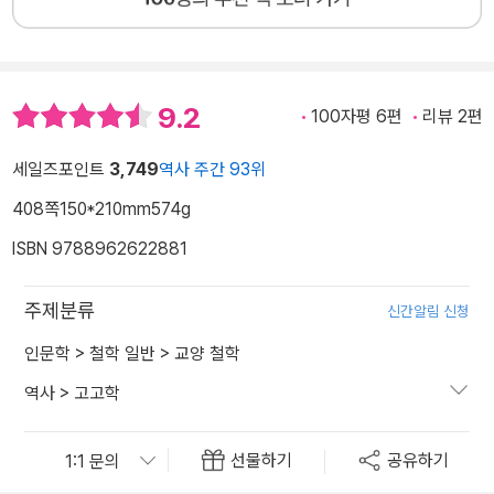
9.2
100자평 6편
리뷰 2편
세일즈포인트
3,749
역사 주간 93위
408쪽
150*210mm
574g
ISBN 9788962622881
주제분류
신간알림 신청
인문학
>
철학 일반
>
교양 철학
역사
>
고고학
선물하기
공유하기