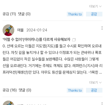
지 못했다고 해서 암흑시대라고도 일컬어진다. 1. ‘보편은 실재이며,
다. 중동태는 영혼의 중력과 같다. ​'완전히 자유로워질 수 없다는 것은
하면서 두 권의 책을 잡아내어 그 위에서 좀 쉴 수 있었다. 둘로만 나
지는 그들 방식의 폐쇄적 리그가 형성되어 있다는게 거칠고 불투명한
더보기
보편은 개별 사물에 선행한다 – 실념론 2. ’보편은 실재이며, 보편은
곧 완전히 강제된 상태로 추락하지 않는다는 것이다. 중동태의 세계
누면 무엇이 문제인가?란 물음에 그것은 언어와 그 구조에까지 물들
교육적 현실이다.그렇다.'대치동 아이들'은의대나 법대를 목표로 구축
공감 (
11
)
댓글 (0)
개별 사물 안에 존재한다‘ 라고 하는 온건 실념론 3. ’보편은 명칭이
를 살아간다 함은 아마도 그러한 것이리라. 우리는 중동태를 살아가
어있음을 확인하고, 명확하고도 논리정연한 답을 해주고 있단 느낌이
된 생활세계에서 몇십 년을지내면서 어떤 사람들을 만날 수 있었을
며, 보편은 개별 사물 다음에 존재한다‘라고 하는 유명론으로 구분된
면서 때로는 자유에 가까워지고 대로는 강제에 가까워진다. 우리는
들었다. 그리곤 여러 차례 잡담회와 술자리 모임들을 의도적으로 갖
까. 그리고 그 세계에서 성공한 의사-판검사앞에는 말 그대로 생면부
다. 그런데 데카르트가 보기에 스콜라철학자들은 실체를 연장으로부
아마도 우리 자신을 사유할 때의 방식을 근본적으로 갱신할 필요가
기도 하였는데, 지금을 살면서 그 틀에 대한 인식이 부재하다는 느낌
여울
2024-01-24
메뉴
지인 인류가 앉아 있다고 봐도무방하다.그런데 이 대사가 현실이라면
터 구분하지 못할 뿐만 아니라 관념들을 혼란스럽게 사용함으로써 그
있을 것 같다. 사유 방식을 갱신하는 것은 용이하지가 않다. 그러나 불
이 강하게 든다. 가까운 지인들이라 어느 정도 그 윤곽을 잡고 있다고
이현상은 무엇을 말하고 있는가.벤야민은 꿈을 집합적이고 역사적인
‘어쩔 수 없이‘(아이러니)를 다르게 사유해보자
들이 사용하는 실체 관념마저 혼란스러운 관념이라는 것이다. 데카르
가능하지도 않다. 우리는 중동태의 세계를 살아가고 있으니까, 조금
여기는 것 자체가 오산이었다.절망과 우울을 덕지덕지 바르거나 마음
체엄이라고 했다. 사회가 만들어낸 소망 시스템이 꿈의 리얼리티를
0. 산에 오르는 이들은 지도앱(지도)를 들고 수시로 확인하며 오르내
트는 수학을 기초로 삼아 탐구된 관념이야말로 명석판명한 관념일 수
씩 그 세계를 알아갈 수가 있다. 그리하여 조금씩이긴 하지만 자유에
속에 시시때때로 불쑥불쑥 솟아나지 않고서는 '좋은 삶들'에 대한 인
추동한다. 꿈은 벤야민 논의에서 흥미로운 지점이고, 어쩌면 현대교
린다. 자칫 길을 놓치거나 할 수 있으나 이정표가 되는 큰바위나 폭포
있다고 주장하는데, 이와 같은 주장은 그가 <<방법론>>에서 회고하
가까이 다가갈 수가 있다. 이것이 중동태의 세계를 앎으로써 얻어지
식이나 철학이란 그저 안일한 소리로 들리는 듯하다. 짓누르는 일상
육은 <벤야민 꿈>의 무게를 삭제시키고 있는지도 모르겠다.개인의
들은 어김없이 작은 실수들을 보완해준다. 수많은 사람들이 그렇게
고 있는 것처럼 젊은 시절에 그가 배운 수학, 특히 기하학과 대수학에
는 미미한 희망이다.' (350쪽)​나처럼 철학을 전공하지 않은 사람 입
들은 납이란 추를 양쪽 어깨에 매다는 일은 아닐까? 그(녀)들은 차라
삶뿐만 아니라 세대들의 삶에서도관철되고 있는 하나의 단계적 과정
산을 오르내린다. 거기에는 주체도 객체도 없다. 레퍼런스(지시)와 리
대한 지식을 근거로 삼고 있다고 볼 수 있다. 스콜라철학자들의 보편
장에서 '중동태의 세계'를 끝까지 읽어가는 과정은 쉽지 않았다. 그나
리 쇼펜하우어에 열광할 수밖에 없는 듯싶다. 그들의 마음 속에 안정
으로서의 각성,잠이 이러한 과정의 최초의 단계이다.어떤 세대의 유
프러덕션(재생산)만 있다. 아무도 등산을 문제삼지 않는다. -1묵힌 책
논쟁만 보더라고 그것은 처음부터 끝까지 추상적인 논쟁이므로, 수학
마 나는 그리스어와 라틴어를 공부했지만, 그리스어와 라틴어를 전혀
감이란 드문드문 섬처럼 뜬구름처럼 왔다가는 것은 아닐까? 싶다.어
년기의 경험은 꿈의경험과 여러 가지 면에서 공통점을 갖고 있다.이
을 여기저기 오가면서 기차 안에서 읽다. 발췌읽기를 할까 싶었는데
을 보편적 학문의 보편적 방법론으로 생각한 데카르트에게 보편논쟁
모르고 중동태라는 문법을 처음 배우는 독자 입장에서는 이 책을 읽
느 날 책방 매대에 있는 책들을 한 독서가이자 애서가가 쓸고 갔다.
더보기
러한 유년기의 경험의 역사적형태가 꿈의 형상이다.어느 시대든 이러
줄줄 읽힌다. 굵은 줄들이 매끄럽게 연결되어 있다. 과학은 이제 산꼭
은 혼란스러운 관념들의 집합체에 불과하다. 데카르트는 철학의 기본
다가 초반에 포기할지 모르겠다. 그렇지만 이 책은 초반의 여러 난해
조금 다른 속도로 아직 그 상태로 남아있는 매대의 중요한 책들을 담
공감 (
16
)
댓글 (0)
한 꿈을 향한측면, 즉어린아이 같은 측면을 가지고 있다.이전 세기에
대기에 머무를 수 없다. 이제 내려와야 한다. 내려와 저자거리의 종교
원리를 형이상학으로 보느데 형이상학적 진리를 탐구하기 위해서는
함과 복잡함을 뚫고 끝까지 읽을만한 가치가 충분한 책이다. 중동태
는다. 혁명. 혁명. 혁명이라?어쩌면 책들을 너무 쉽게 쓰는 건 아닐
이러한 측면은아케이드에서 아주 분명하게 나타난 바 있다.그러나 이
와 법, 신화와 사귀어야 한다. 적과의 동침도 부끄럽지 않게 여겨야 한
이성을 옳게 사용할 필요가 있고, 이성을 옳게 사용하는 학문은 다름
라는 개념을 통해 나의 문제와 남의 문제를 해결할 단초를 마련할 수
까? 지엽적인 안목들만 부유하는 건 아닐까? 문제를 측정하는 것들
전 세대들의 교육이 전통속에서, 즉종교적인 가르침 속에서 그러한
다. 그래서 그는 일관되게 외교관의 자세를 말한다. 그리고 이십년전
메뉴