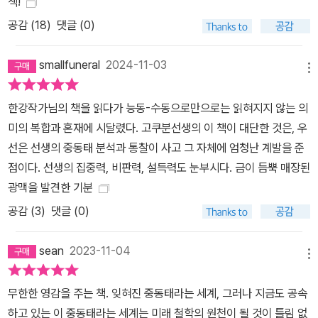
책!
행위나 사건을 능동-수동 이분법에 가두지 않았다. 따라서 의사소통
공감 (
18
)
댓글 (0)
의 핵심적인 목표도 진정한 행위자, 즉 진짜 책임자를 찾아내는 게 아
니었다. 이러한 고대의(혹은 더 이전의) 언어 체제에서 중요했던 게
smallfuneral
2024-11-03
바로 중동태였다. 만일 우리가 이 중동태를 불러내어 사회 현상이나
메뉴
의료 현장에 적극적으로 비추어본다면, 사건과 사람들은 어떤 모습으
한강작가님의 책을 읽다가 능동-수동으로만으로는 읽혀지지 않는 의
로 현상하기 시작할까? 사회과학이나 의료 현장에는 어떤 혁신이 일
미의 복합과 혼재에 시달렸다. 고쿠분선생의 이 책이 대단한 것은, 우
어날까? -‘옮긴이의 말’ 중에서 사라진 언어, ‘중동태’가 필요한 이유
선은 선생의 중동태 분석과 통찰이 사고 그 자체에 엄청난 계발을 준
는 무엇일까? 언어로 바라본 인간행동의 작동원리, 의지와 책임의 철
점이다. 선생의 집중력, 비판력, 설득력도 눈부시다. 금이 듬뿍 매장된
학적 화두! 고쿠분 고이치로는 언어에서 원인을 찾는다. 언어는 생각
광맥을 발견한 기분
의 틀이다. 여기서 말하는 언어는 추상적이고 보편적인 언어가 아니
공감 (
3
)
댓글 (0)
라 사회적이고 역사적인 구체적 언어로, 언어는 바로 그 구체성 속에
서 무의식적으로 우리의 생각을 규정한다. 고쿠분 고이치로는 일본어
sean
2023-11-04
를 모어로 서구어를 익혔다. 따라서 많은 서구 철학자가 인도유럽어
메뉴
의 외연을 넘지 못한 반면, 변방의 일본인 철학자는 자신의 모어와는
전혀 다른 외국어와 만나야만 했다. 서구 철학자가 내면에서 사고할
무한한 영감을 주는 책. 잊혀진 중동태라는 세계, 그러나 지금도 공속
수밖에 없었다면, 이방의 철학자는 필연적으로 바깥에서 사고해야만
하고 있는 이 중동태라는 세계는 미래 철학의 원천이 될 것이 틀림 없