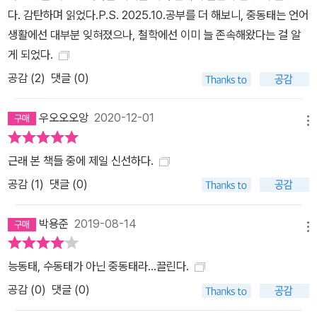
했다. 그가 주목한 중동태는 능동태도 아니고 수동태도 아닌 그 중간
다. 감탄하며 읽었다.P.S. 2025.10.공부를 더 해보니, 중동태는 언어
이라고 설명되어온 그리스어 문법 용어이다. 언어학자 벤베니스트는,
생활에선 대부분 잊혀졌으나, 철학에선 이미 늘 존속해왔다는 걸 알
행하느냐 당하느냐가 문제될 때의 능동과 수동의 대립을 넘어, 주어
게 되었다.
가 과정의 바깥에 있느냐 안에 있느냐가 문제가 되는 능동과 중동의
공감 (
2
)
댓글 (0)
대립에 주목한다. 여기에서 더 나아가 고쿠분 고이치로는 능동과 중
동의 대립 전에, 모든 언어의 원형으로서 중동이 있다는 가설에 이른
우오오오앙
2020-12-01
메뉴
다. 말하자면, 행위의 주체보다 사건으로서의 행위 그 자체가 먼저였
다는 것. 사건에 주체를 귀속하고, 자유의지를 부여하고, 책임을 묻게
근래 본 책들 중에 제일 신선하다.
된 것은 아주 훗날의 일일 뿐이다. 하지만 약물 의존증에 빠진 분들의
공감 (
1
)
댓글 (0)
상태를 말로 설명하는 건 심히 어렵습니다. 왜냐하면 우리가 쓰는 말
은 ‘한다’와 ‘당한다’를 확실히 구분하는 언어기 때문이죠. 그래서 이
박용준
2019-08-14
문제에 대해 얘기를 하다 보면 어느새 이분법으로 빠져들고 맙니다.
메뉴
이 상태를 극복하기 위해 주체적으로 ‘열심히 노력하든가’ 아니면 수
능동태, 수동태가 아닌 중동태라...끌린다.
동적으로 ‘되는대로 놔두든가’ 둘 중 하나인 것처럼, 혹은 능동 아니면
공감 (
0
)
댓글 (0)
수동인 것처럼 이야기가 전개되는 거죠. 이야기의 끝은 결국 ‘노력하
지 않는 사람들은 안 돼!’가 되고 맙니다. 이런 문제점들을 자꾸 느끼