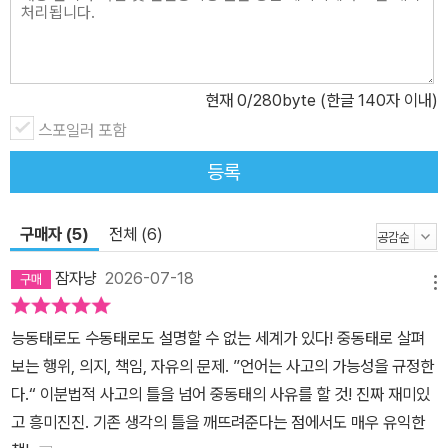
보행 행위를 수행한다고 생각한다. 하지만 200여개의 뼈, 100여개
의 관절, 400여개의 골격근의 공조를 우리의 의지만으로 가동시킬
수 없다. 따라서 이 사태는 ‘걷기가 내게서 성사되었다’고 표현해야 더
현재
0
/280byte (한글 140자 이내)
적절해 보인다. 이렇듯 아주 일상적인 상황에서도 ‘행하는 것(능
동)’과 ‘당하는 것(수동)’을 구별하는 일은 쉽지 않다. 고쿠분 고이치
스포일러 포함
로는 협박당하는 상황을 예로 들며 상황을 더 구체적으로 바라볼 수
등록
있게 도와준다. 총으로 위협당해서 돈을 건넸다면 그것은 내가 능동
적으로 행한 일일까? 아니면 수동적으로 당한 것일까? 능동과 수동
구매자 (5)
전체 (6)
의 구별에 갇혀 있다면 행위를 자발이냐 강제냐의 도식 아래에서 이
해하는 수밖에 없다. 그래서 협박당하는 상황에서 발생하는 비자발적
잠자냥
2026-07-18
메뉴
동의의 위치를 적합하게 지정할 수 없다. 우리는 그동안 너무 ‘능동-
수동 언어 체제’에 갇혀 살아온 게 아닐까? 이 체제에서, 능동적이라
능동태로도 수동태로도 설명할 수 없는 세계가 있다! 중동태로 살펴
간주된 주체들은 행위에 책임질 것을 추궁당한다. 반대로 수동적인
보는 행위, 의지, 책임, 자유의 문제. ”언어는 사고의 가능성을 규정한
존재로 간주되면 무시당하기 일쑤이다. 어느 쪽이든 불편한 결과이
다.“ 이분법적 사고의 틀을 넘어 중동태의 사유를 할 것! 진짜 재미있
다. 그런데 이 언어 체제는 보편적인 게 아니라고 한다(모든 문제를
고 흥미진진. 기존 생각의 틀을 깨뜨려준다는 점에서도 매우 유익한
해결하는 만능 기계는 더더욱 아니다). 실제로 고대 이전에는 사람의