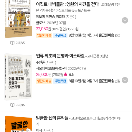
이집트 대박물관 : 영원의 시간을 걷다
- 고대 문명 7천
년 역사를 담은 이집트 대표 유물 도슨트 북
양보미
,
임현승
,
정희태
(지은이)
클로브
|
2026년 07월
22,050
원 (10% 할인 / 1,220원)
8월 10일 (월) 아침 7시
출근전 배송
양탄자배송
주말특급
변경
미리보기
인류 최초의 문명과 이스라엘
- 고대근동 3천 년
주원준
(지은이)
서울대학교출판문화원
|
2022년 07월
25,000
9.5
원 (750원)
8월 10일 (월) 아침 7시
출근전 배송
양탄자배송
주말특급
변경
미리보기
발굴한 신의 흔적들
- 고고학으로 보는 고대근동의 성경이야
기
이삭
(지은이)