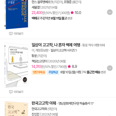
한스 블루멘베르크
(지은이),
조형준
(옮긴이)
새물결
|
2021년 04월
23,400
10.0
원 (10% 할인 / 1,300원)
택배
로 주문하면
8월 11일 출고
변경
미리보기
일상이 고고학, 나 혼자 백제 여행
- 황윤 역사 여행 에세
이, 개정증보판
-
일상이 고고학 시리즈 1
황윤
(지은이)
책읽는고양이
|
2020년 08월
14,310
8.9
원 (10% 할인 / 790원)
8월 10일 (월) 아침 7시
출근전 배송
양탄자배송
주말특급
변경
미리보기
한국고고학 이해
-
영남문화재연구원 학술총서 17
한국고고학회
(엮은이)
진인진
|
2023년 08월