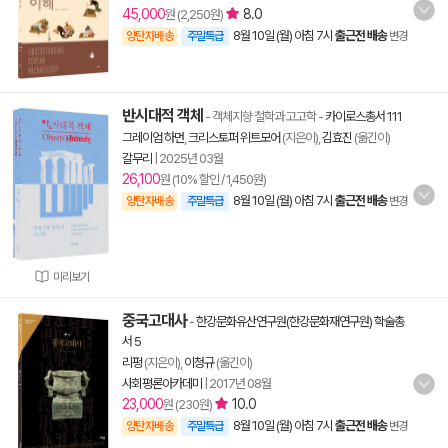
45,000
8.0
원 (2,250원)
8월 10일 (월) 아침 7시
출근전 배송
양탄자배송
주말특급
변경
반시대적 객체
- 객체지향 철학과 고고학
-
카이로스총서 111
그레이엄 하먼
,
크리스토퍼 위트모어
(지은이),
김효진
(옮긴이)
갈무리
|
2025년 03월
26,100
원 (10% 할인 / 1,450원)
8월 10일 (월) 아침 7시
출근전 배송
양탄자배송
주말특급
변경
미리보기
중국고대사
-
한강문화유산연구원(한강문화재연구원) 학술총
서 5
리펑
(지은이),
이청규
(옮긴이)
사회평론아카데미
|
2017년 08월
23,000
10.0
원 (230원)
8월 10일 (월) 아침 7시
출근전 배송
양탄자배송
주말특급
변경