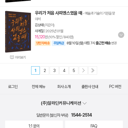
우리가 처음 사피엔스였을 때
- 예술과 기술의 기원을 찾
아서
김상태
(지은이)
사계절
|
2025년 01월
15,120
원 (10% 할인 / 840원)
8월 10일 (월) 아침 7시
출근전 배송
양탄자배송
주말특급
변경
미리보기
1
2
3
4
5
로그인
전체 메뉴
회사 소개
출판사 안내
PC 버전
(주)알라딘커뮤니케이션
1544-2514
일반문의 (발신자 부담)
1:1 문의
FAQ