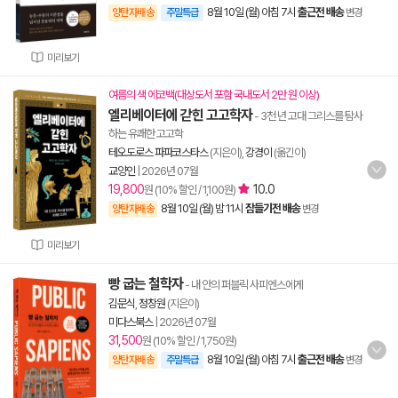
8월 10일 (월) 아침 7시
출근전 배송
양탄자배송
주말특급
변경
미리보기
여름의 색 에코백(대상도서 포함 국내도서 2만 원 이상)
엘리베이터에 갇힌 고고학자
- 3천 년 고대 그리스를 탐사
하는 유쾌한 고고학
테오도로스 파파코스타스
(지은이),
강경이
(옮긴이)
교양인
|
2026년 07월
19,800
10.0
원 (10% 할인 / 1,100원)
8월 10일 (월) 밤 11시
잠들기전 배송
양탄자배송
변경
미리보기
빵 굽는 철학자
- 내 안의 퍼블릭 사피엔스에게
김문식
,
정창원
(지은이)
미다스북스
|
2026년 07월
31,500
원 (10% 할인 / 1,750원)
8월 10일 (월) 아침 7시
출근전 배송
양탄자배송
주말특급
변경