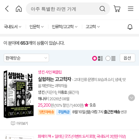
국내도서
인문학
인류학/고고학
고고학
이 분야에
653
개의 상품이 있습니다.
옵션
샘 킨 사인 북클립
실험하는 고고학자
- 고대 인류 문명의 모습과 소리, 냄새, 맛
을 재현하는 과학자들
샘 킨
(지은이),
이충호
(옮긴이)
해나무
|
2026년 08월
25,200
9.8
원 (10% 할인 / 1,400원)
8월 10일 (월) 아침 7시
출근전 배송
양탄자배송
주말특급
변경
미리보기
화제의 책 + 알라딘 굿즈 (이벤트 도서 포함, 국내도서 3만원 이상)