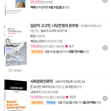
23,000
원 (230원)
택배
로 주문하면
8월 11일 출고
변경
일상이 고고학, 나당전쟁과 문무왕
- 강대국과 싸워 승리
하는 법
-
일상이 고고학 시리즈 16
황윤
(지은이)
책읽는고양이
|
2025년 12월
17,820
9.7
원 (10% 할인 / 990원)
8월 10일 (월) 밤 11시
잠들기전 배송
양탄자배송
변경
미리보기
사회문화인류학
-
교유서가 첫단추 시리즈 24
존 모나한
,
피터 저스트
(지은이),
유나영
(옮긴이)
교유서가
|
2024년 06월
13,500
10.0
원 (10% 할인 / 450원)
8월 10일 (월) 아침 7시
출근전 배송
양탄자배송
주말특급
변경