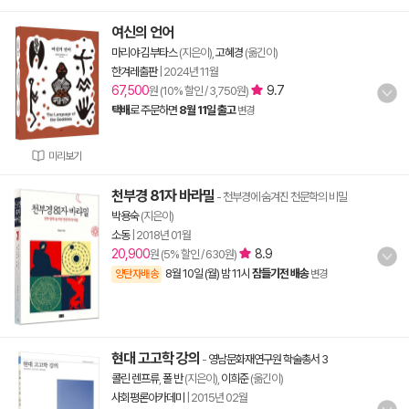
여신의 언어
마리야 김부타스
(지은이),
고혜경
(옮긴이)
한겨레출판
|
2024년 11월
67,500
9.7
원 (10% 할인 / 3,750원)
택배
로 주문하면
8월 11일 출고
변경
미리보기
천부경 81자 바라밀
- 천부경에 숨겨진 천문학의 비밀
박용숙
(지은이)
소동
|
2018년 01월
20,900
8.9
원 (5% 할인 / 630원)
8월 10일 (월) 밤 11시
잠들기전 배송
양탄자배송
변경
현대 고고학 강의
-
영남문화재연구원 학술총서 3
콜린 렌프류
,
폴 반
(지은이),
이희준
(옮긴이)
사회평론아카데미
|
2015년 02월