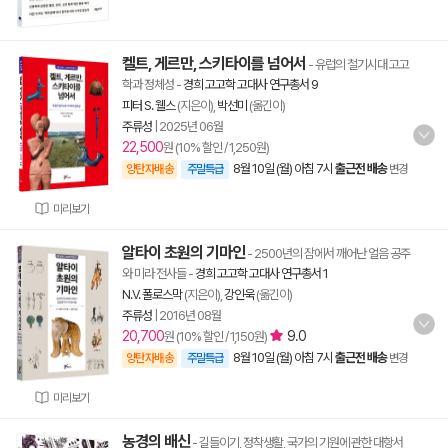
켈트, 게르만, 스키타이를 넘어서
- 유럽의 철기시대 고고
학과 정체성
-
경희 고고학 고대사 연구총서 9
피터 S. 웰스
(지은이),
박선미
(옮긴이)
주류성
|
2025년 06월
22,500
원 (10% 할인 / 1,250원)
8월 10일 (월) 아침 7시
출근전 배송
양탄자배송
주말특급
변경
미리보기
알타이 초원의 기마인
- 2500년의 잠에서 깨어난 얼음 공주
와 미라 전사들
-
경희 고고학 고대사 연구총서 1
N.V. 폴로스막
(지은이),
강인욱
(옮긴이)
주류성
|
2016년 08월
20,700
9.0
원 (10% 할인 / 1,150원)
8월 10일 (월) 아침 7시
출근전 배송
양탄자배송
주말특급
변경
미리보기
농경의 배신
- 길들이기, 정착생활, 국가의 기원에 관한 대항서