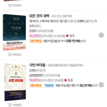
미리보기
모든 것의 새벽
- 다시 쓰는 인류 역사
데이비드 그레이버
,
데이비드 웬그로
(지은이),
김병화
(옮긴이),
이
상희
(감수)
김영사
|
2025년 05월
42,300
8.5
원 (10% 할인 / 2,350원)
8월 10일 (월) 밤 11시
잠들기전 배송
양탄자배송
변경
미리보기
샤먼 바이블
- 인류 문명과 종교의 기원을 찾아서
김정민
(지은이)
글로벌콘텐츠
|
2023년 01월
19,800
8.6
원 (10% 할인 / 1,100원)
8월 10일 (월) 아침 7시
출근전 배송
양탄자배송
주말특급
변경
미리보기