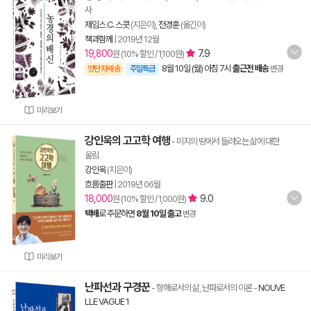
사
제임스 C. 스콧
(지은이),
전경훈
(옮긴이)
책과함께
|
2019년 12월
19,800
7.9
원 (10% 할인 / 1,100원)
8월 10일 (월) 아침 7시
출근전 배송
양탄자배송
주말특급
변경
미리보기
강인욱의 고고학 여행
- 미지의 땅에서 들려오는 삶에 대한
울림
강인욱
(지은이)
흐름출판
|
2019년 06월
18,000
9.0
원 (10% 할인 / 1,000원)
택배
로 주문하면
8월 10일 출고
변경
미리보기
난파선과 구경꾼
- 항해로서의 삶, 난파로서의 이론
-
NOUVE
LLE VAGUE 1