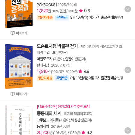
PCKBOOKS
|
2025년 04월
17,820
9.6
원 (10% 할인 / 990원)
8월 10일 (월) 아침 7시
출근전 배송
양탄자배송
주말특급
변경
미리보기
도슨트처럼 박물관 걷기
- 세상에서 가장 쉬운 고고학 기초
체력 수업
-
도슨트처럼
마일로 로시
(지은이),
안진이
(옮긴이)
현대지성
|
2026년 07월
17,910
9.9
원 (10% 할인 / 990원)
8월 10일 (월) 아침 7시
출근전 배송
양탄자배송
주말특급
변경
미리보기
[나도서점주인] 정성일의 서점 추천 도서
중동태의 세계
- 의지와 책임의 고고학
고쿠분 고이치로
(지은이),
박성관
(옮긴이)
동아시아
|
2019년 06월
20,700
9.2
원 (10% 할인 / 1,150원)