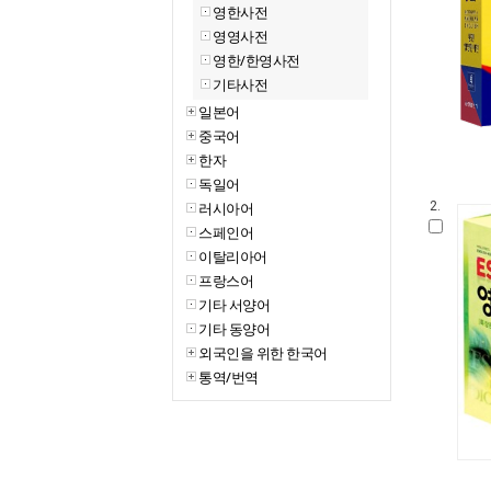
영한사전
영영사전
영한/한영사전
기타사전
일본어
중국어
한자
독일어
러시아어
2.
스페인어
이탈리아어
프랑스어
기타 서양어
기타 동양어
외국인을 위한 한국어
통역/번역