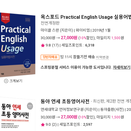
옥스포드 Practical English Usage 실
전면개정판
마이클 스완
(지은이) |
와이비엠
| 2019년 1월
27,000원
30,000
원 →
(
할인), 마일리지
원
10%
1,500
9.8
(
17
) | 세일즈포인트 :
6,318
밤 11시
잠들기전 배송
양탄자배송
지역변경
스프링분철 서비스 이용이 가능한 도서입니다.
자세히보기
크게보기
동아 연세 초등영어사전
- 최신판, 제2판 전면 
연세대학교 언어정보연구원
(지은이) |
동아출판(사전)
| 2
27,000원
30,000
원 →
(
할인), 마일리지
원
10%
1,500
9.0
(
2
) | 세일즈포인트 :
2,597