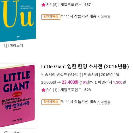
8.4
(
5
) | 세일즈포인트 :
687
밤 11시
잠들기전 배송
양탄자배송
지역변경
미리보기
Little Giant 영한.한영 소사전 (2016년용)
민중서림 편집부
(엮은이) |
민중서림
| 2016년 1월
23,400원
26,000
원 →
(
할인), 마일리지
원
10%
1,300
8.0
(
1
) | 세일즈포인트 :
528
밤 11시
잠들기전 배송
양탄자배송
지역변경