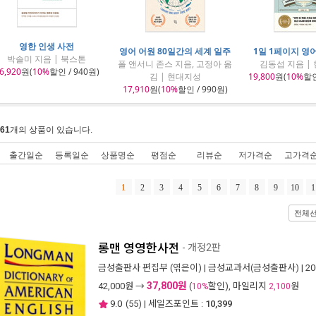
영한 인생 사전
영어 어원 80일간의 세계 일주
1일 1페이지 영어
박솔미 지음 | 북스톤
폴 앤서니 존스 지음, 고정아 옮
김동섭 지음 |
6,920
원(
10%
할인 / 940원)
김 | 현대지성
19,800
원(
10%
할인
17,910
원(
10%
할인 / 990원)
61
개의 상품이 있습니다.
출간일순
등록일순
상품명순
평점순
리뷰순
저가격순
고가격
1
2
3
4
5
6
7
8
9
10
1
전체
롱맨 영영한사전
- 개정2판
금성출판사 편집부
(엮은이) |
금성교과서(금성출판사)
| 2
37,800원
42,000
원 →
(
할인), 마일리지
원
10%
2,100
9.0
(
55
) | 세일즈포인트 :
10,399