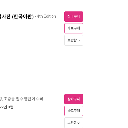
용어법사전 (한국어판)
- 4th Edition
장바구니
바로구매
보관함
개정, 초중등 필수 영단어 수록
장바구니
022년 3월
바로구매
보관함