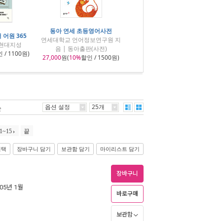
동아 연세 초등영어사전
 어원 365
연세대학교 언어정보연구원 지
 현대지성
음 | 동아출판(사전)
 / 1100원)
27,000
원(
10%
할인 / 1500원)
옵션 설정
25개
순
1~15
끝
선택
장바구니 담기
보관함 담기
마이리스트 담기
장바구니
005년 1월
바로구매
보관함