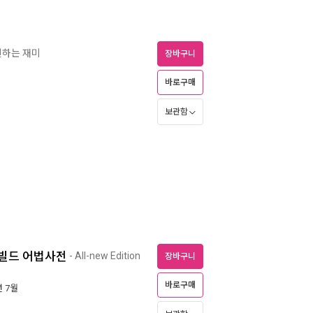
견하는 재미
장바구니
바로구매
보관함
린스 코빌드 어법사전
- All-new Edition
장바구니
바로구매
년 7월