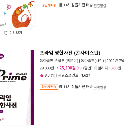
밤 11시
잠들기전 배송
양탄자배송
지역변경
미리보기
프라임 영한사전 (콘사이스판)
동아출판 편집부
(엮은이) |
동아출판(사전)
| 2022년 7월
25,200원
28,000
원 →
(
할인), 마일리지
원
10%
1,400
8.0
(
1
) | 세일즈포인트 :
1,627
밤 11시
잠들기전 배송
양탄자배송
지역변경