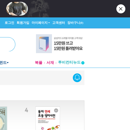
로그인
회원가입
마이페이지
고객센터
장바구니
(0)
투비컨티뉴드
펀드
북플
서재
창작플랫폼
투비컨티뉴드