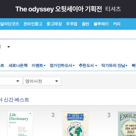
알라딘굿즈
온라인중고
중고매장
우주점
음반
블루레이
커피
서
스트
새로나온책
이벤트
정가인하도서
추천도서
작가와의 만남
북
야 신간 베스트