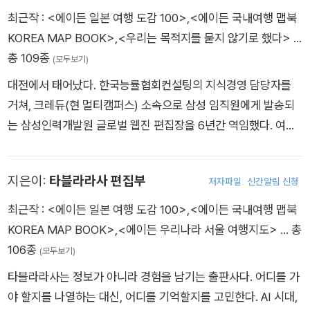
무료 입장 가능
최근작 :
<에이든 일본 여행 도감 100>
,
<에이든 국내여행 맵북
KOREA MAP BOOK>
,
<우리는 목적지를 묻지 않기로 했다>
…
총 109종
(모두보기)
대전에서 태어났다. 한국능률협회컨설팅의 지식경영 담당자를
관람 포인트 40층 높이의 두 개의 타워가 연결되어 있고, 둥근 구
거쳐, 크레듀(현 멀티캠퍼스) 소속으로 삼성 임직원에게 발송되
멍이 뚫린 플로팅 가든이 있어, 세계적으로도 독특한 디자인으로
는 삼성인력개발원 글로벌 웹진 편집장을 6년간 역임했다. 여행
평가. 오사카 도심을 360도로 내려다볼 수 있음 오사카성과 아베
스타트업 ‘그레이트블루’에서 사업총괄을 맡아 2010년 <국내여
노 하루카스, 한신 고속도로 등 주요 랜드마크를 한눈에 볼 수 있
행총정리>등의 여행 앱(APP)을 만들었고, 400만 다운로드를
음 낮에는 도심과 산을 배경으로 한 파노라마 뷰를, 밤에는 반짝
지은이:
타블라라사 편집부
저자파일
신간알림 신청
달성했다. 이후 하나투어로 스카우트되어 자회사 ‘투어팁스’를 창
이는 오사카의 야경을 감상할 수 있으며 조명으로 장식 전망대에
립하고 총괄 팀장으로서 기획·컨텐츠를 총괄 했다. 그 후 중국인
최근작 :
<에이든 일본 여행 도감 100>
,
<에이든 국내여행 맵북
는 '사랑의 자물쇠' 구역이 있어, 연인들이 자물쇠를 걸며 사랑을
을 위한 여행 지도를 제작하는 ‘젠틀맵스’를 모 기업에 매각했으
KOREA MAP BOOK>
,
<에이든 우리나라 서울 여행지도>
… 총
기념하는 장소로도 유명 #스시 맛집 BEST 3
며, 2016년 출판사 타블라라사를 설립해 지금에 이른다. 주요 저
106종
(모두보기)
서로는 『에이든 국내여행 가이드북』 외 다수 에이든 브랜드의 가
초밥이야 일본 어디서나 흔하지만, '회전초밥'만큼은 오사카가 최
타블라라사는 정보가 아니라 경험을 남기는 출판사다. 어디를 가
이드북과 『에이든 전국 여행지도』를 포함한 다양한 여행지도를
초다! 1958년 시라이시 요시아키가 아사히 맥주 공장의 컨베이
야 할지를 나열하는 대신, 어디를 기억할지를 고민한다. AI 시대,
총괄 기획, 제작했다.