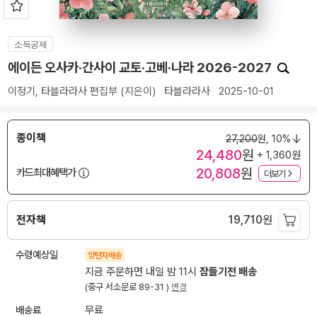
소득공제
에이든 오사카·간사이 교토·고베·나라 2026-2027
이정기
,
타블라라사 편집부
(지은이)
타블라라사
2025-10-01
종이책
27,200
원,
10%
24,480
원
+ 1,360원
20,808
원
카드최대혜택가
더보기
전자책
19,710
원
수령예상일
양탄자배송
지금 주문하면 내일 밤 11시
잠들기전 배송
(중구 서소문로 89-31 )
변경
배송료
무료