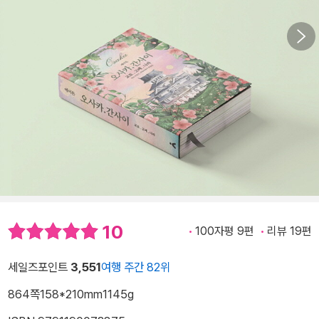
10
100자평 9편
리뷰 19편
세일즈포인트
3,551
여행 주간 82위
864쪽
158*210mm
1145g