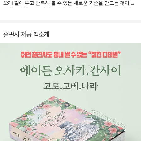
어 벨트에서 아이디어를 얻어, 최초의 회전초밥집을 오사카에 열
오래 곁에 두고 반복해 볼 수 있는 새로운 기준을 만드는 것이 타
었던 것이 시작이라는 사실.
블라라사가 존재하는 이유다. 글이 많다고 이해가 깊어지는 것도
아니고, 적다고 감동이 옅어지는 것도 아니다. 우리는 늘, 그 사이
의 적정한 선을 찾는다. “미친 디테일”, “여행에 진심인 출판사.”
출판사 제공 책소개
독자들이 남긴 키워드다. AI 시대에 맞는 한국식 콘텐츠 스타일로
1. 스시 사카바 사시스 난바 스시 사카바 사시스난바
세계 시장에 도전할 것이다. ‘타블라라사’는 라틴어로 ‘빈 서판’을
뜻한다. 세상에 없는 콘텐츠를 한 줄 한 줄, 하나씩 그려가고자 한
매일 공수되는 신선한 해산물. 대기줄이 있어도 회전율이 빠르다.
다. ‘Aiden’은 고대 아일랜드어로 ‘작은 불빛’이라는 뜻을 지녔다.
한국으로 치면 지하상가에 있는 매장으로 내부가 크지 않다. 가성
여행의 길을 환히 비춰주는 작은 빛이 될 것이다. 타블라라사 출
비 스시 맛집으로 인기.
판사는 한국관광공사에서 관광벤처로 선정한 유일한 여행도서
출판사다.
대표 메뉴: 참치뱃살김말이 980엔 영업 시간: 11:00~22:00
2. 우오신스시 원조 부치 초밥 어신 본점