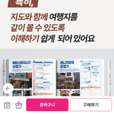
뒤로가
기
보관함담기
선물하기
장바구니
구매하기