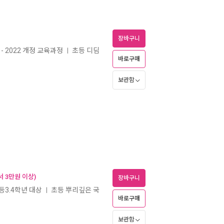
장바구니
- 2022 개정 교육과정
초등 디딤
ㅣ
바로구매
보관함
 3만원 이상)
장바구니
초등3.4학년 대상
초등 뿌리깊은 국
ㅣ
바로구매
보관함