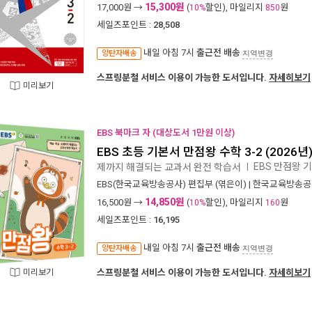
15,300원
17,000
원 →
(
할인), 마일리지
원
10%
850
세일즈포인트 :
28,508
내일 아침 7시
출근전 배송
양탄자배송
지역변경
스프링분철 서비스 이용이 가능한 도서입니다.
자세히보기
미리보기
EBS 북마크 자 (대상도서 1만원 이상)
EBS 초등 기본서 만점왕 수학 3-2 (2026년
EBS 만점왕 기
제까지 해결되는 교과서 완전 학습서
ㅣ
EBS(한국교육방송공사) 편집부
(엮은이) |
한국교육방송공
14,850원
16,500
원 →
(
할인), 마일리지
원
10%
160
세일즈포인트 :
16,195
내일 아침 7시
출근전 배송
양탄자배송
지역변경
미리보기
스프링분철 서비스 이용이 가능한 도서입니다.
자세히보기