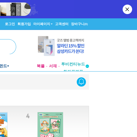
로그인
회원가입
마이페이지
고객센터
장바구니
(0)
투비컨티뉴드
펀드
북플
서재
창작플랫폼
투비컨티뉴드