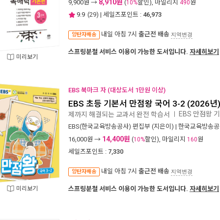
8,910원
9,900
원 →
(
할인), 마일리지
원
10%
490
9.9
(
29
) | 세일즈포인트 :
46,973
내일 아침 7시
출근전 배송
양탄자배송
지역변경
스프링분철 서비스 이용이 가능한 도서입니다.
자세히보기
미리보기
EBS 북마크 자 (대상도서 1만원 이상)
EBS 초등 기본서 만점왕 국어 3-2 (2026년
EBS 만점왕 기
제까지 해결되는 교과서 완전 학습서
ㅣ
EBS(한국교육방송공사) 편집부
(지은이) |
한국교육방송공
14,400원
16,000
원 →
(
할인), 마일리지
원
10%
160
세일즈포인트 :
7,330
내일 아침 7시
출근전 배송
양탄자배송
지역변경
미리보기
스프링분철 서비스 이용이 가능한 도서입니다.
자세히보기