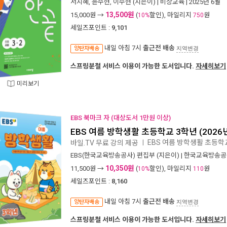
서지혜
,
윤수현
,
이수현
(지은이) |
비상교육
| 2025년 6월
13,500원
15,000
원 →
(
할인), 마일리지
원
10%
750
세일즈포인트 :
9,101
내일 아침 7시
출근전 배송
양탄자배송
지역변경
스프링분철 서비스 이용이 가능한 도서입니다.
자세히보기
미리보기
EBS 북마크 자 (대상도서 1만원 이상)
EBS 여름 방학생활 초등학교 3학년 (2026
EBS 여름 방학생활 초등학교
바일.TV 무료 강의 제공
ㅣ
EBS(한국교육방송공사) 편집부
(지은이) |
한국교육방송공
10,350원
11,500
원 →
(
할인), 마일리지
원
10%
110
세일즈포인트 :
8,160
내일 아침 7시
출근전 배송
양탄자배송
지역변경
스프링분철 서비스 이용이 가능한 도서입니다.
자세히보기