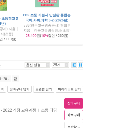
EBS 초등 기본서 만점왕 통합본
 초등학교 3
국어.사회.과학 3-2 (2026년)
6년)
EBS(한국교육방송공사) 편집부
공사) 지음 |
지음 | 한국교육방송공사(초등)
사(초등)
23,400
원(
10%
할인 / 260원)
 / 110원)
옵션 설정
25개
순
1~20
끝
선택
장바구니 담기
보관함 담기
마이리스트 담기
장바구니
- 2022 개정 교육과정
초등 디딤
ㅣ
바로구매
보관함