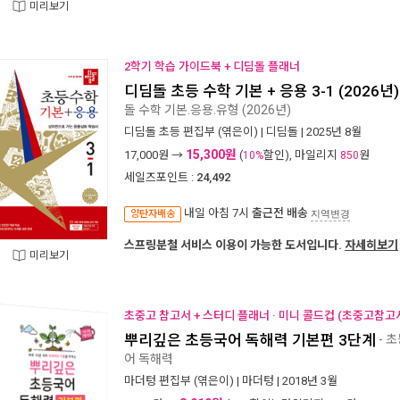
미리보기
2학기 학습 가이드북 + 디딤돌 플래너
디딤돌 초등 수학 기본 + 응용 3-1 (2026년)
돌 수학 기본.응용.유형 (2026년)
디딤돌 초등 편집부
(엮은이) |
디딤돌
| 2025년 8월
15,300원
17,000
원 →
(
할인), 마일리지
원
10%
850
세일즈포인트 :
24,492
내일 아침 7시
출근전 배송
양탄자배송
지역변경
스프링분철 서비스 이용이 가능한 도서입니다.
자세히보기
미리보기
초중고 참고서 + 스터디 플래너 · 미니 콜드컵 (초중고참고서
뿌리깊은 초등국어 독해력 기본편 3단계
- 
어 독해력
마더텅 편집부
(엮은이) |
마더텅
| 2018년 3월