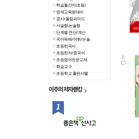
학습월간지(초등)
영재교육원대비
경시/올림피아드
서술형.논술형
단계별 연산/계산
국어독해/어휘/논술
초등한국사
초등한자/중국어
2.
초등영어전문교재
학습교구
초등학교 출판사별
이주의
저자랭킹
1위