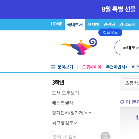
HOME
전자책
만권당
외국도서
국내도서
첫달무료
국내도
분야보기
오뒷세이아
추천마법사
베
3학년
도서 모두보기
이 분
베스트셀러
정가인하/정가제free
최고평점도서