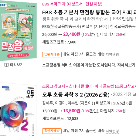
EBS 북마크 자 (대상도서 1만원 이상)
EBS 초등 기본서 만점왕 통합본 국어.사회.과학
EBS 만점왕 
생을 위한 국·사·과 교과서 완전 학습서
ㅣ
EBS(한국교육방송공사) 편집부
(지은이) |
한국교육방송공
23,400원
26,000
원 →
(
할인), 마일리지
원
10%
260
세일즈포인트 :
7,680
내일 아침 7시
출근전 배송
양탄자배송
지역변경
미리보기
스프링분철 서비스 이용이 가능한 도서입니다.
자세히보기
초중고 참고서 + 스터디 플래너 · 미니 콜드컵 (초중고참고서
오투 초등 과학 3-2 (2026년용)
- 2022 개정
김혜주
,
이경미
,
이수현
(지은이) |
비상교육
| 2025년 6월
13,500원
15,000
원 →
(
할인), 마일리지
원
10%
750
세일즈포인트 :
12,538
내일 아침 7시
출근전 배송
양탄자배송
지역변경