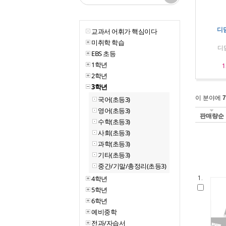
디딤
교과서 어휘가 핵심이다
미취학 학습
디
EBS 초등
1학년
1
2학년
3학년
이 분야에
7
국어(초등3)
영어(초등3)
판매량순
수학(초등3)
사회(초등3)
과학(초등3)
기타(초등3)
중간/기말/총정리(초등3)
4학년
1.
5학년
6학년
예비중학
전과/자습서