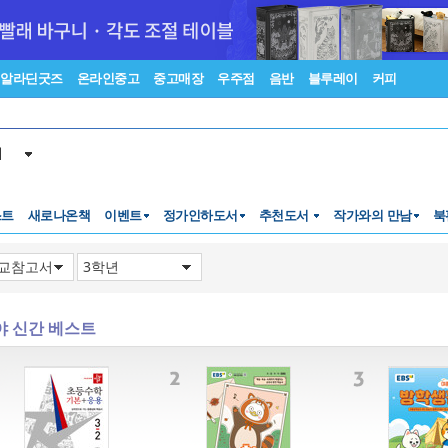
알라딘굿즈
온라인중고
중고매장
우주점
음반
블루레이
커피
서
스트
새로나온책
이벤트
정가인하도서
추천도서
작가와의 만남
북
야 신간 베스트