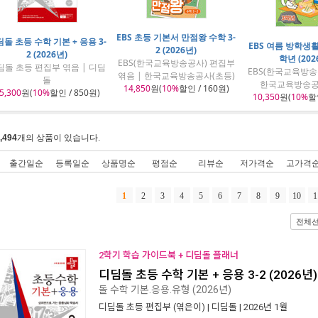
EBS 초등 기본서 만점왕 수학 3-
돌 초등 수학 기본 + 응용 3-
EBS 여름 방학생활
2 (2026년)
2 (2026년)
학년 (202
EBS(한국교육방송공사) 편집부
딤돌 초등 편집부 엮음 | 디딤
EBS(한국교육방송
엮음 | 한국교육방송공사(초등)
돌
한국교육방송공
14,850
원(
10%
할인 / 160원)
5,300
원(
10%
할인 / 850원)
10,350
원(
10%
할인
,494
개의 상품이 있습니다.
출간일순
등록일순
상품명순
평점순
리뷰순
저가격순
고가격
1
2
3
4
5
6
7
8
9
10
1
전체
2학기 학습 가이드북 + 디딤돌 플래너
디딤돌 초등 수학 기본 + 응용 3-2 (2026년)
돌 수학 기본.응용.유형 (2026년)
디딤돌 초등 편집부
(엮은이) |
디딤돌
| 2026년 1월