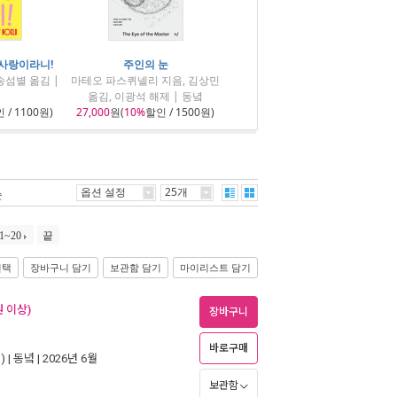
 사랑이라니!
주인의 눈
송섬별 옮김 |
마테오 파스퀴넬리 지음, 김상민
옮김, 이광석 해제 | 동녘
 / 1100원)
27,000
원(
10%
할인 / 1500원)
옵션 설정
25개
순
1~20
끝
선택
장바구니 담기
보관함 담기
마이리스트 담기
 이상)
장바구니
바로구매
 |
동녘
| 2026년 6월
보관함