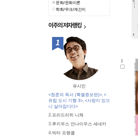
문화/문화이론
학회/무크/계간지
이주의
저자랭킹
1위
2.
유시민
<청춘의 독서 (특별증보판)>
<
,
유럽 도시 기행 3>
<사랑이 있으
,
니 살아집디다>
2.
프리드리히 니체
3.
루키우스 안나이우스 세네카
4.
빅터 프랭클