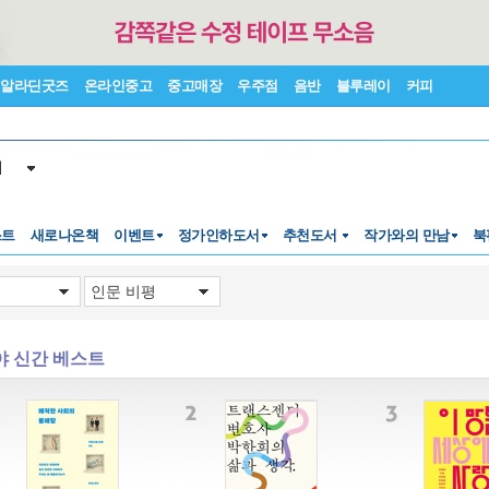
알라딘굿즈
온라인중고
중고매장
우주점
음반
블루레이
커피
서
스트
새로나온책
이벤트
정가인하도서
추천도서
작가와의 만남
북
야 신간 베스트