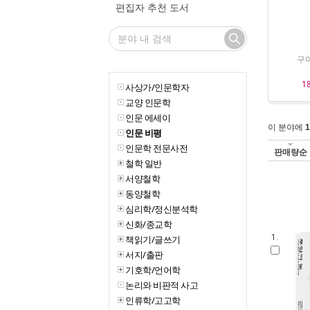
편집자 추천 도서
구마
1
사상가/인문학자
교양 인문학
인문 에세이
이 분야에
1
인문 비평
인문학 전문사전
판매량순
철학 일반
서양철학
동양철학
심리학/정신분석학
신화/종교학
1.
책읽기/글쓰기
서지/출판
기호학/언어학
논리와 비판적 사고
인류학/고고학