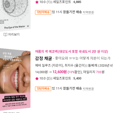
10.0
(
1
) | 세일즈포인트 :
6,885
밤 11시
잠들기전 배송
양탄자배송
지역변경
미리보기
여름의 색 에코백(대상도서 포함 국내도서 2만 원 이상)
감정 채굴
- 좋아요와 ㅠㅠ는 어떻게 자본이 되는가
에바 일루즈
(지은이),
최지수
(옮긴이) |
돌베개
| 2026년 
12,600원
14,000
원 →
(
할인), 마일리지
원
10%
700
10.0
(
2
) | 세일즈포인트 :
5,400
밤 11시
잠들기전 배송
양탄자배송
지역변경