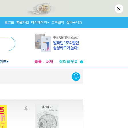
로그인
회원가입
마이페이지
고객센터
장바구니
(0)
투비컨티뉴드
펀드
북플
서재
창작플랫폼
투비컨티뉴드