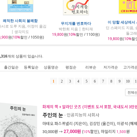
쾌적한 사회의 불쾌함
이 망할 세상에서
무지개를 변호하다
시로 도루 지음, 이정미 옮김
딘 스페이드 지음, 
박한희 지음 | 한티재
| 생각지도
돌고래
19,800
원(
10%
할인 / 1100원)
8,900
원(
10%
할인 / 1050원)
19,800
원(
10%
할인
,316
개의 상품이 있습니다.
출간일순
등록일순
상품명순
평점순
리뷰순
저가격순
고가격
1
2
3
4
5
6
7
8
9
10
1
전체
화제의 책 + 알라딘 굿즈 (이벤트 도서 포함, 국내도서 3만원
주인의 눈
- 인공지능의 사회사
마테오 파스퀴넬리
(지은이),
김상민
(옮긴이),
이광석
(해제)
27,000원
30,000
원 →
(
할인), 마일리지
원
10%
1,500