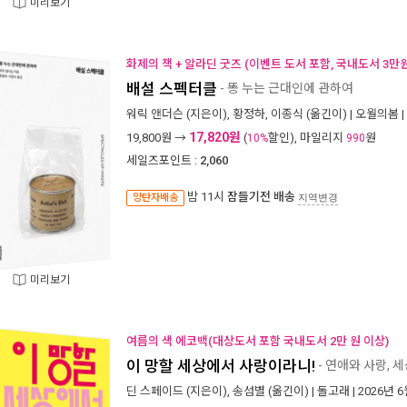
미리보기
화제의 책 + 알라딘 굿즈 (이벤트 도서 포함, 국내도서 3만원
배설 스펙터클
- 똥 누는 근대인에 관하여
워릭 앤더슨
(지은이),
황정하
,
이종식
(옮긴이) |
오월의봄
|
17,820원
19,800
원 →
(
할인), 마일리지
원
10%
990
세일즈포인트 :
2,060
밤 11시
잠들기전 배송
양탄자배송
지역변경
미리보기
여름의 색 에코백(대상도서 포함 국내도서 2만 원 이상)
이 망할 세상에서 사랑이라니!
- 연애와 사랑, 
딘 스페이드
(지은이),
송섬별
(옮긴이) |
돌고래
| 2026년 