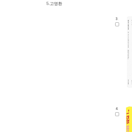
5.
고명환
3.
4.