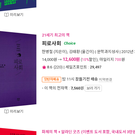
미리보기
21세기 최고의 책
피로사회
Choice
한병철
(지은이),
김태환
(옮긴이) |
문학과지성사
| 2012년
12,600원
14,000
원 →
(
할인), 마일리지
원
10%
700
8.6
(
220
) | 세일즈포인트 :
29,497
밤 11시
잠들기전 배송
양탄자배송
지역변경
이 책의 전자책 :
7,560
원
보러 가기
미리보기
화제의 책 + 알라딘 굿즈 (이벤트 도서 포함, 국내도서 3만원