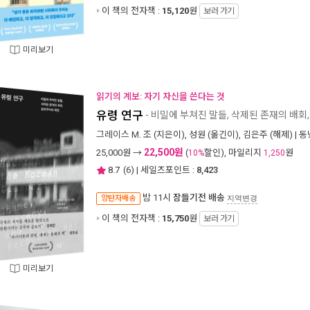
이 책의 전자책 :
15,120
원
보러 가기
미리보기
읽기의 계보: 자기 자신을 쓴다는 것
유령 연구
- 비밀에 부쳐진 말들, 삭제된 존재의 배회
그레이스 M. 조
(지은이),
성원
(옮긴이),
김은주
(해제) |
동
22,500원
25,000
원 →
(
할인), 마일리지
원
10%
1,250
8.7
(
6
) | 세일즈포인트 :
8,423
밤 11시
잠들기전 배송
양탄자배송
지역변경
이 책의 전자책 :
15,750
원
보러 가기
미리보기