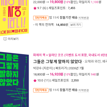
19,800원
22,000
원 →
(
할인), 마일리지
원
10%
1,100
9.7
(
6
) | 세일즈포인트 :
7,455
밤 11시
잠들기전 배송
양탄자배송
지역변경
이 책의 전자책 :
14,850
원
보러 가기
미리보기
화제의 책 + 알라딘 굿즈 (이벤트 도서 포함, 국내도서 3만원
그들은 그렇게 말하지 않았다
- 오해와 와전, 
박강수
(지은이) |
북트리거
| 2026년 7월
16,920원
18,800
원 →
(
할인), 마일리지
원
10%
940
10.0
(
11
) | 세일즈포인트 :
2,350
밤 11시
잠들기전 배송
양탄자배송
지역변경