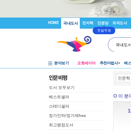
HOME
전자책
만권당
외국도서
국내도서
첫달무료
국내도
분야보기
오뒷세이아
추천마법사
베
인문 비평
도서 모두보기
이 분
베스트셀러
스테디셀러
정가인하/정가제free
최고평점도서