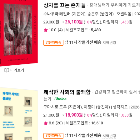
상처를 끄는 존재들
- 장애생태가 우리에게 가르쳐
수나우라 테일러
(지은이),
송은주
(옮긴이) |
오월의봄
| 2
26,100원
29,000
원 →
(
할인), 마일리지
원
10%
1,450
10.0
(
4
) | 세일즈포인트 :
5,480
밤 11시
잠들기전 배송
양탄자배송
지역변경
미리보기
쾌적한 사회의 불쾌함
- 건강하고 청결하며 질서
는가
Choice
구마시로 도루
(지은이),
이정미
(옮긴이) |
생각지도
| 202
18,900원
21,000
원 →
(
할인), 마일리지
원
10%
1,050
8.6
(
20
) | 세일즈포인트 :
16,610
밤 11시
잠들기전 배송
양탄자배송
지역변경