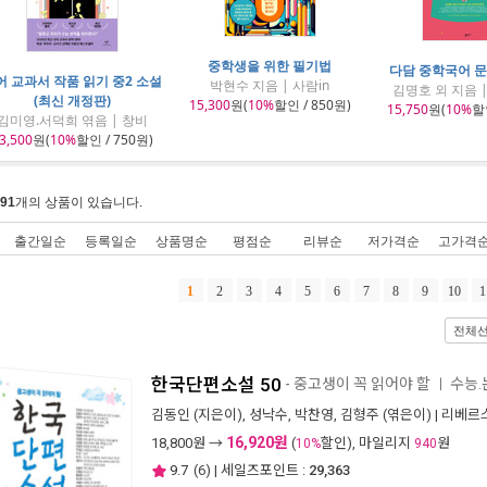
중학생을 위한 필기법
다담 중학국어 문
어 교과서 작품 읽기 중2 소설
박현수 지음 | 사람in
김명호 외 지음 
(최신 개정판)
15,300
원(
10%
할인 / 850원)
15,750
원(
10%
할인
김미영.서덕희 엮음 | 창비
3,500
원(
10%
할인 / 750원)
91
개의 상품이 있습니다.
출간일순
등록일순
상품명순
평점순
리뷰순
저가격순
고가격
1
2
3
4
5
6
7
8
9
10
1
전체
한국단편소설 50
- 중고생이 꼭 읽어야 할
수능.
ㅣ
김동인
(지은이),
성낙수
,
박찬영
,
김형주
(엮은이) |
리베르
16,920원
18,800
원 →
(
할인), 마일리지
원
10%
940
9.7
(
6
) | 세일즈포인트 :
29,363