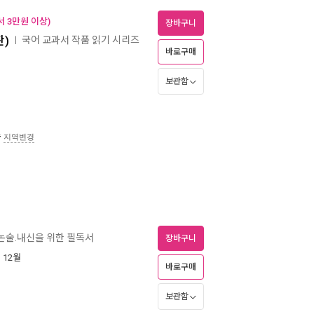
 3만원 이상)
장바구니
판)
국어 교과서 작품 읽기 시리즈
ㅣ
바로구매
보관함
송
지역변경
논술.내신을 위한 필독서
장바구니
년 12월
바로구매
보관함