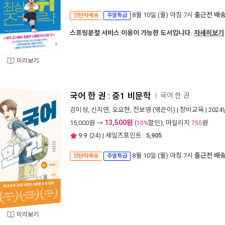
8월 10일 (월) 아침 7시
출근전 배
양탄자배송
주말특급
스프링분철 서비스 이용이 가능한 도서입니다.
자세히보기
미리보기
국어 한 권 : 중1 비문학
국어 한 권
ㅣ
김미성
,
신지연
,
오요한
,
전보영
(엮은이) |
창비교육
| 202
13,500원
15,000
원 →
(
할인), 마일리지
원
10%
750
9.9
(
24
) | 세일즈포인트 :
5,905
8월 10일 (월) 아침 7시
출근전 배
양탄자배송
주말특급
미리보기