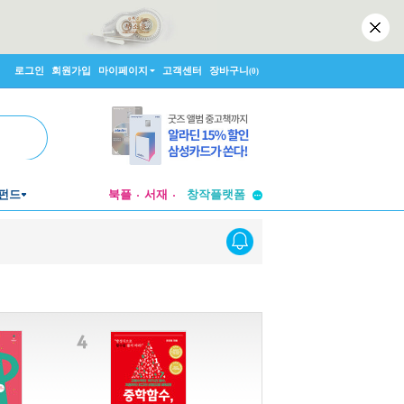
로그인
회원가입
마이페이지
고객센터
장바구니
(0)
투비컨티뉴드
펀드
북플
서재
창작플랫폼
투비컨티뉴드