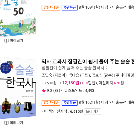
8월 10일 (월) 아침 7시
출근전 배
양탄자배송
주말특급
미리보기
역사 교과서 집필진이 쉽게 풀어 주는 술술 
집필진이 쉽게 풀어 주는 술술 한국사 2
조민숙
(지은이),
백대승
(그림),
정호섭
(감수) |
주니어김영
12,150원
13,500
원 →
(
할인), 마일리지
원
10%
670
9.0
(
8
) | 세일즈포인트 :
4,493
8월 10일 (월) 아침 7시
출근전 배
양탄자배송
주말특급
이 책의 전자책 :
6,610
원
보러 가기
미리보기