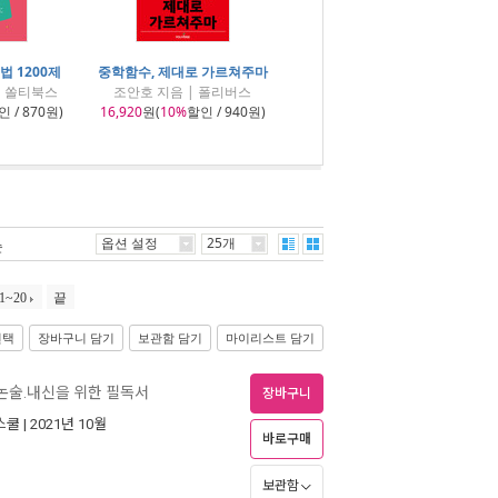
법 1200제
중학함수, 제대로 가르쳐주마
| 쏠티북스
조안호 지음 | 폴리버스
 / 870원)
16,920
원(
10%
할인 / 940원)
옵션 설정
25개
순
1~20
끝
선택
장바구니 담기
보관함 담기
마이리스트 담기
논술.내신을 위한 필독서
장바구니
스쿨
| 2021년 10월
바로구매
보관함