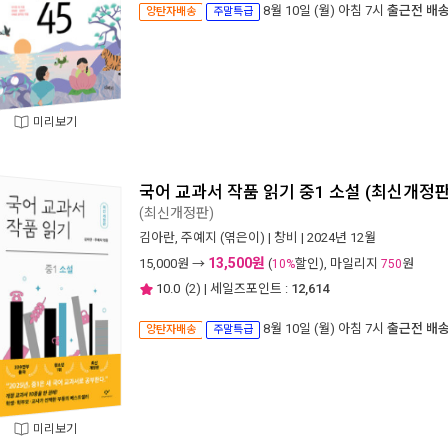
8월 10일 (월) 아침 7시
출근전 배
양탄자배송
주말특급
미리보기
국어 교과서 작품 읽기 중1 소설 (최신개정판
(최신개정판)
김아란
,
주예지
(엮은이) |
창비
| 2024년 12월
13,500원
15,000
원 →
(
할인), 마일리지
원
10%
750
10.0
(
2
) | 세일즈포인트 :
12,614
8월 10일 (월) 아침 7시
출근전 배
양탄자배송
주말특급
미리보기