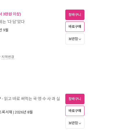
 3만원 이상)
장바구니
제는 ‘다 담’았다
바로구매
5년 9월
보관함
송
지역변경
략
- 읽고 바로 써먹는 국·영·수·사·과 실
장바구니
바로구매
초록서재
| 2026년 8월
보관함