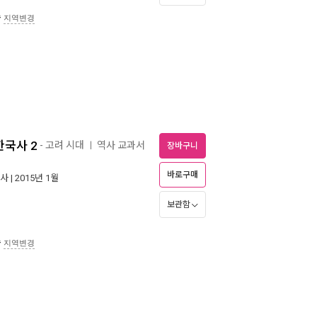
송
지역변경
한국사 2
- 고려 시대
역사 교과서
ㅣ
장바구니
바로구매
사
| 2015년 1월
보관함
송
지역변경