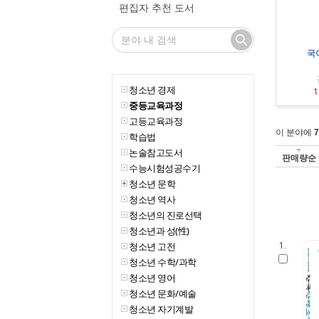
편집자 추천 도서
국
청소년 경제
1
중등교육과정
고등교육과정
이 분야에
7
학습법
논술참고도서
판매량순
수능시험성공수기
청소년 문학
청소년 역사
청소년의 진로선택
청소년과 성(性)
청소년 고전
1.
청소년 수학/과학
청소년 영어
청소년 문화/예술
청소년 자기계발