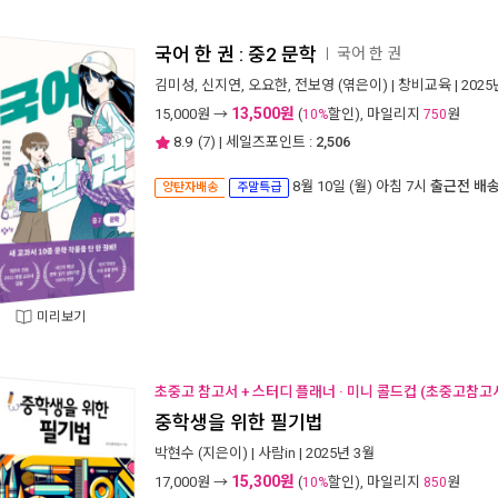
국어 한 권 : 중2 문학
국어 한 권
ㅣ
김미성
,
신지연
,
오요한
,
전보영
(엮은이) |
창비교육
| 202
13,500원
15,000
원 →
(
할인), 마일리지
원
10%
750
8.9
(
7
) | 세일즈포인트 :
2,506
8월 10일 (월) 아침 7시
출근전 배
양탄자배송
주말특급
미리보기
초중고 참고서 + 스터디 플래너 · 미니 콜드컵 (초중고참고서
중학생을 위한 필기법
박현수
(지은이) |
사람in
| 2025년 3월
15,300원
17,000
원 →
(
할인), 마일리지
원
10%
850