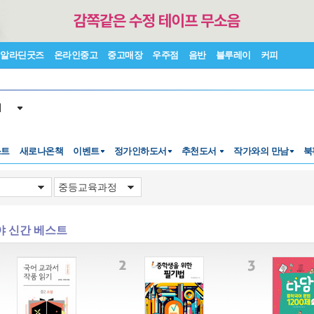
알라딘굿즈
온라인중고
중고매장
우주점
음반
블루레이
커피
서
스트
새로나온책
이벤트
정가인하도서
추천도서
작가와의 만남
북
야 신간 베스트