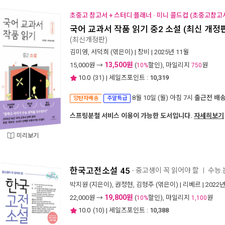
초중고 참고서 + 스터디 플래너 · 미니 콜드컵 (초중고참고서
국어 교과서 작품 읽기 중2 소설 (최신 개정
(최신개정판)
김미영
,
서덕희
(엮은이) |
창비
| 2025년 11월
13,500원
15,000
원 →
(
할인), 마일리지
원
10%
750
10.0
(
31
) | 세일즈포인트 :
10,319
8월 10일 (월) 아침 7시
출근전 배
양탄자배송
주말특급
스프링분철 서비스 이용이 가능한 도서입니다.
자세히보기
미리보기
한국고전소설 45
- 중고생이 꼭 읽어야 할
수능.
ㅣ
박지원
(지은이),
권정현
,
김형주
(엮은이) |
리베르
| 2022
19,800원
22,000
원 →
(
할인), 마일리지
원
10%
1,100
10.0
(
10
) | 세일즈포인트 :
10,388