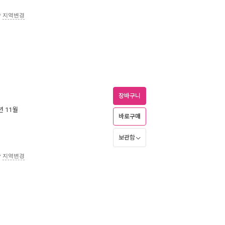
송
지역변경
장바구니
4년 11월
바로구매
보관함
송
지역변경