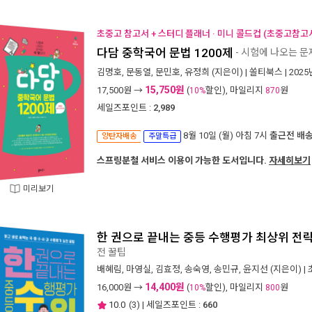
초중고 참고서 + 스터디 플래너 · 미니 콜드컵 (초중고참고서
다담 중학국어 문법 1200제
- 시험에 나오는 문
김명호
,
문동열
,
문민호
,
유정희
(지은이) |
쏠티북스
| 202
15,750원
17,500
원 →
(
할인), 마일리지
원
10%
870
세일즈포인트 :
2,989
8월 10일 (월) 아침 7시
출근전 배
양탄자배송
주말특급
스프링분철 서비스 이용이 가능한 도서입니다.
자세히보기
미리보기
한 권으로 끝내는 중등 수행평가 최상위 전
전 꿀팁
배혜림
,
마영실
,
김효정
,
송숙영
,
송민규
,
윤지선
(지은이) |
14,400원
16,000
원 →
(
할인), 마일리지
원
10%
800
10.0
(
3
) | 세일즈포인트 :
660