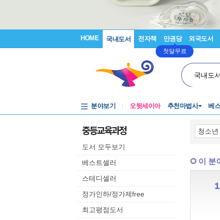
HOME
전자책
만권당
외국도서
국내도서
첫달무료
국내도
분야보기
오뒷세이아
추천마법사
베
중등교육과정
도서 모두보기
이 분
베스트셀러
스테디셀러
정가인하/정가제free
최고평점도서