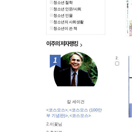
청소년 철학
청소년 인문/사회
청소년 인물
청소년의 사회생활
청소년이 쓴 책
이주의
저자랭킹
1위
2.
칼 세이건
<코스모스>
<코스모스 (100만
,
부 기념판)>
<코스모스>
,
2.
이꽃님