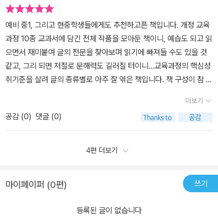
기회로 오랜만에 중등교과를 만났다.요즘은 교과서나 문제집도 참 이
쁘게 잘 나온다!^^
예비 중1, 그리고 현중학생들에게도 추천하고픈 책입니다. 개정 교육
과정 10종 교과서에 담긴 전체 작품을 모아둔 책이니, 예습도 되고 읽
으면서 재미붙여 글의 전문을 찾아보며 읽기에 빠져들 수도 있을 것
같고, 그리 되면 저절로 문해력도 길러질 터이니...교육과정의 핵심성
취기준을 살려 글의 종류별로 아주 잘 엮은 책입니다. 책 구성이 참 좋
습니다. 정말 한눈에 알아보기 쉽게, 아주 깔끔하고도 체계적으로 구
더보기
성한 게 돋보입니다.소주제별로 기본적인 구성은 다음과 같습니다.1.
공감 (
0
)
댓글 (0)
들어가며 - 배울 내용을 쉬운 예시를 들어가며 안내해둔 곳- 본격적
으로 실린 작품을 알기 쉽게 도식화 해둔 것이 장점2. 작품- 말풍선으
로 이 작품을 읽을 때 염두에 두어야 할 학습요소(핵심성취기준)를 짚
4편 더보기
어줌.- 읽기 편하게 편집된 본문3. 학습활동- 이름 붙여져 있지는 않
지만 굳이 이름 붙이자면 학습활동 쯤.- 내용 이해를 묻는 문제와 핵
쓰기
마이페이퍼 (0편)
심성취기준을 달성할 수 있는 문제로 구성.- 마찬가지로 [작품]-[학
습활동] 형식으로 여러 편의 작품이 엮여있음.4. 나가며- 앞서 읽은
등록된 글이 없습니다
작품들을 다시 한 번 학습요소(성취기준) 중심으로 쉽게 정리해둠.'비