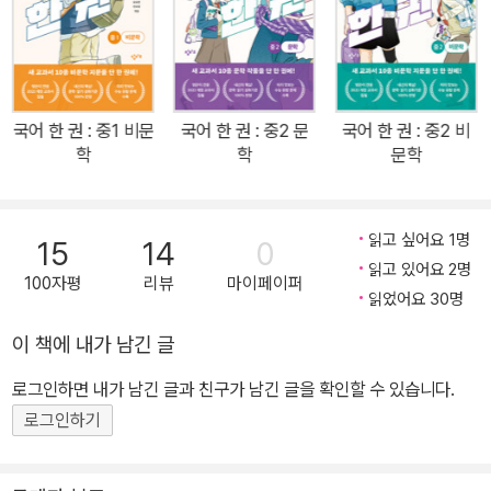
는 저마다 다른 글이 실려 있지만, 작품의 선정 기준은 동일하다. 어떤
교과서든 바뀐 교육과정에 따른 ‘성취기준’에 적합한 작품을 실어야
하기 때문이다. ‘국어 한 권’은 여기에 주목해 10종 교과서에 수록된
수백 편의 작품을 성취기준에 맞추어 엄선하였다. 또한 개정 중학교
국어 한 권 : 중1 비문
국어 한 권 : 중2 문
국어 한 권 : 중2 비
교과서를 편찬한 현직 국어 교사들이 작품 선별, 활동 구안, 문제 출제
학
학
문학
까지 직접 참여해 전문성과 현장성을 한층 더 높였다. 『국어 한 권: 중
1 문학』은 시·소설·수필·시나리오 등 여러 갈래의 문학 작품을 ‘문학’
영역 성취기준인 ‘운율·비유·상징’, ‘인물의 성장’, ‘갈등의 진행과 해결
읽고 싶어요 1명
15
14
0
과정’에 따라 묶었다. 또한 「하늘은 맑건만」, 「홍길동전」, 「자전거 도
읽고 있어요 2명
100자평
리뷰
마이페이퍼
둑」 같은 교과서 단골 수록작부터 나태주 시인의 「별밤에」, 영화 「아
읽었어요 30명
이 캔 스피크」의 시나리오 등 교과서에 처음 소개되는 작품들까지 선
이 책에 내가 남긴 글
별하여 소개함으로써 예비 중학생들이 작품을 폭넓게 살펴본 후 문학
로그인하면 내가 남긴 글과 친구가 남긴 글을 확인할 수 있습니다.
에 대한 자신감을 가지고 진학할 수 있도록 도왔다. 새 교과서 적용 시
기에 맞춰 ‘국어 한 권: 중2’는 2025년에, ‘국어 한 권: 중3’은 2026
로그인하기
년에 출간될 예정될 예정이다. ✦✦✦ ‘국어 한 권’의 특장점 ✦✦✦
① 콤팩트한 ‘한 권’: 중1 국어 교과서 수록작 중 주요 작품만 골라 문