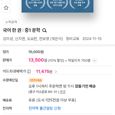
소득공제
국어 한 권 : 중1 문학
김미성
,
신지연
,
오요한
,
전보영
(엮은이)
창비교육
2024-11-15
정가
15,000원
13,500
판매가
원
(10% 할인) +
마일리지 750원
11,475
카드최대혜택가
원
수령예상일
양탄자배송
오후 1시까지 주문하면 밤 11시
잠들기전 배송
(중구 서소문로 89-31 )
변경
배송료
유료 (도서 1만5천원 이상 무료)
전자책
전자책 출간알림 신청