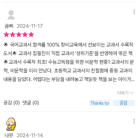
그려 볼 수 있고, 중학교 국어 교과서를 미리 읽어보는 효과도 있어서
미리 준비 할 수 있다.요즘 국어 과목이 점점 더 어렵다고 하는데 <국
메뉴
어 한권>으로 미리 준비하면 국어 교과서 수업에 도움이 될 것 같다.
곰삐
2024-11-17
본책으로 다시 읽어보고 싶은 책 📔 추천.프리뷰서평단#국어한권#
문학비문학#창비출판사
🌟 국어교과서 합격률 100% 창비교육에서 선보이는 교과서 수록작
도서🌟 교과서 집필진이 직접 교과서 '성취기준'을 반영하여 엮은 책
🌟교과서 수록작 최초! 수능고득점을 위한 비문학 편중1 교과서의 문
학, 비문학을 미리 만났다. 초등학교 교과서의 친절함에 중등 교과의
내용을 담았다. 어렵다는 부담을 내려놓고 책읽듯 책을 보는 아이가
'중학교 국어도 어렵지 않네~'라는 말을 했다. 일단 이걸로 반은 성공
더보기
^^책모임을 할 때, 주로 문학을 읽고 있어서 비문학의 요약편은 내가
공감 (
0
)
댓글 (0)
더 유심히 읽었다. 인문,사회,과학 작품별로 한 눈에 보기를 통해 요약
하며 읽기를 연습해 볼 수 있겠다. 아이들이 중학교에 입학 전에 이 방
밥으로 비문학 책을 한 권 읽고 토론의 시간을 가져야겠다. 시험을 떠
메뉴
나 글을 재밌게 잘 읽어 나가는 방법을 알면 좋겠다. 프리뷰 서평단의
나무
2024-11-14