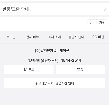
문학' 편도 마찬가지 구성입니다.아울러 [수능 맛보기]가 있어 앞에서
반품/교환 안내
읽은 작품들을 바탕으로 수능식 문제를 출제해 두었고,또 문항유형을
분석해주고, 정답을 해설해주는 부분도 이해하기 쉽게, 또 보기 편하
게 편집해 두었습니다.수업이나 수능을 예습도 해보고, 문해력도 키
우고, 친숙하게 만들 수 있는 참 잘 정리해둔 책이라는 생각입니다. 개
로그인
전체 메뉴
회사 소개
출판사 안내
PC 버전
인블로그에 좀더 자세히, 사진 설명과 함께 작성한 내용도 있습니다.
참고하세요~https://blog.naver.com/bombitnamu/22366061
(주)알라딘커뮤니케이션
3161
1544-2514
일반문의 (발신자 부담)
1:1 문의
FAQ
중고매장 위치, 영업시간 안내