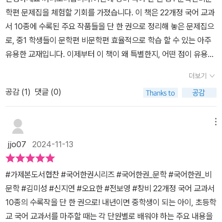
학편 문제집을 체험할 기회를 가졌습니다. ​이 책은 22개정 국어 교과
서 10종에 수록된 주요 작품들을 단 한 권으로 정리해 놓은 문제집으
로, 중1 학생들이 문학편 비문학편 효율적으로 학습 할 수 있는 아주
유용한 교재입니다. ​이제부터 이 책이 왜 특별한지, 어떤 점이 유용했
는지 자세히 소개해 드리겠습니다!이 책은 22개정 국어 교과서 10종
더보기
에 수록된 주요 작품들을 한 권에 정리한 점이 가장 큰 특징입니다. ​중
공감 (
1
)
댓글 (0)
1 학생들이 학기 중에 배우는 다양한 문학 작품과 비문학 지문을 국어
한 권으로 체계적으로 학습할 수 있어, 교과서 내용을 놓치지 않고 빠
르게 복습할 수 있었습니다.​문학편과 비문학편을 고루 다루고 있어
메뉴
서, 학생들이 국어 한 권으로 두 영역을 모두 익힐 수 있게 되어 있습
jjo07
2024-11-13
니다. ​문학에서는 시, 소설, 수필 등을 다루고, 비문학에서는 다양한
지문을 통해 논리적 독해력을 기를 수 있습니다. ​각 단원 끝에 나오는
#가제본도서협찬 #국어한권시리즈 #국어한권_문학 #국어한권_비
핵심 요약과 문제들이 문학적 사고와 비문학적 사고를 균형 있게 키
문학 #김미성 #신지연 #오요한 #전보영 #창비 22개정 국어 교과서
워 줍니다.이 책은 각 수록작에 대한 핵심 개념과 문제 풀이가 잘 되어
10종의 수록작을 단 한 권으로! 내년이면 중학생이 되는 아이, 초등학
있습니다. ​교과서에서 다루는 중요한 포인트들을 빠짐없이 정리하면
교 국어 교과서를 마주할 때는 각 단원별로 배워야 하는 주요 내용을
서, 다양한 문제 유형을 통해 그 내용을 얼마나 이해하고 있는지 체크