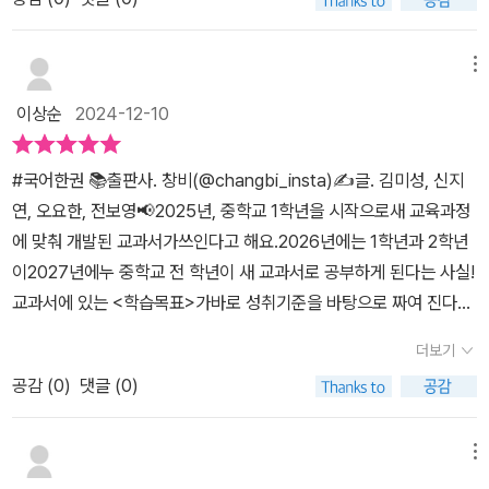
게는 어쩌면 한 줄기 빛과 같았어요. 문학과 비문학을 문제집으로만
실어 두고 시를 파악하도록 유동한다. 시가 무엇을 표현하려고 하는
중학교 1학년 국어 공부를 제대로 하고 싶은 학생들에게 강력히 추천
접하거나 재미없게 보는 것이 아닌 그리고 교과 연계가 되지 않는 부
지, 운율을 만드는 요소와 시어를 연결하기, 시에 대한 감상 등 다양한
하는 교재입니다!#창비국어 #창비국어한권 #중1국어 #중1문학 #중
분으로 시간을 허비하는 게 아니었기 때문이에요.저희는 학원도 없어
메뉴
방법으로 시에 다가갈 수 있도록 이끌어 준다. 문학 파트를 만나보았
1비문학 #국어문제집 #국어교과서 #문학과비문학#22개정국어교
서 이렇게 도움을 얻을 수 있는 부분들이 있다면 정말 감사할 뿐이지
으니, 이번에는 비문학 파트를 만나보자. 비문학을 익히는 방법 중의
이상순
2024-12-10
과서 #교과서수록작 #중1문제집추천 #문학책추천 #비문학독해 #
요!!!! 현재 가제본으로 아이랑 보고는 있지만 교과서에서 나오는 부분
하나는 간추리고 정리하는 요약이다. 비문학 지문을 읽고 그 지문의
국어학습 #중학교국어 #중1시험준비 #문해력향상 #비문학문제집#
들을 보면서 역시 초등학교때랑은 많이 다르다는 점을 느끼고 있어
내용을 정리해 보는 것이 중요하다. 그리고 비문학에도 인문, 사회, 과
#국어한권 📚출판사. 창비(@changbi_insta)✍️글. 김미성, 신지
문학독해 #국어시험대비 #중1학습법 #창비문학 #창비비문학​
요. 두근거리기도 하지만 걱정도 되고.. 컬러풀한 책으로 만나면 어떨
학 등 다양한 분야의 지문을 만날 수 있다는 사실에 <국어 한 권>의
연, 오요한, 전보영📢2025년, 중학교 1학년을 시작으로새 교육과정
까 기대도 돼요!! 엄청 예쁠 것 같아요.. 엄마는 책을 좋아하니까요!!!
진가가 발휘되리라고 생각한다. 아이들이 공부를 하고 다가올 수능에
에 맞춰 개발된 교과서가쓰인다고 해요.2026년에는 1학년과 2학년
우리 예비 중등 친구들 뿐만아니라 중1친구들에게도 정말 많은 도움
대비할 수 있도록 수능 맛보기 형식의 문제들도 수록되어 있다. 수능
이2027년에누 중학교 전 학년이 새 교과서로 공부하게 된다는 사실!
이 되리라고 생각해요!!! 특히나 교과서에 나오는 건 정말 무시하지 말
에서 출제되는 형식은 어떤 것인지 익힐 수 있게 도와주고 있어 더욱
교과서에 있는 <학습목표>가바로 성취기준을 바탕으로 짜여 진다는
고, 넘어가지 말고, 꼼꼼하게 잘 보고, ‘국어 한 권’으로 잘 다져 보아
유용하다. 아이가 중학생이 된다면 <국어 한 권>시리즈와 함께 해야
것!이 책은2022 개정 교과서를 집필한 현직 국어 교사들이작품 선
요!! 왜냐하면 현직 교사인 22개정 교고서 집필진분들이 ‘성취기준’을
더보기
겠다.출판사로부터 가제본을 제공받고 주관적으로 쓴 글입니다.
별, 활동 구안, 문제 출제 까지 직접 참여해현장성과 전문성을 높였어
기준으로 직접 수록작을 선정하여 엮은 책이기 때문이에요!! 그리고
공감 (
0
)
댓글 (0)
요!작품마다 제시된 활동을 통해 글의 내용을 꼼꼼히 이해하고, 성취
특히나 ‘국어 한 권’은 학생들이 제일~ 어려워하는 비문학 부분을 따
기준에 확실히 도달할 수있도록 도와주고 있어요!수능에 대해 느끼는
로 1권으로 엮었을만큼 고민을 많이 했다는 게 느껴지니까요!!#중등
막연한 호기심과불안을 해소할 수 있게 수능 맛보기가수록되어 있어
메뉴
문학 #중등비문학 #중등국어 #중등교과서 #수능 #국어교과서 #창
요!10종의 중학교 국어 교과서에 수록된 도서 중성취기준에 맞추어