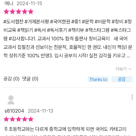
비
여니
2024-11-15
선별하여 엮었으며,친철한 글과 활동을 동시에 접할 수 있다는 장점!
저희 첫째는,아침 독서 시간에 읽겠다며챙겨갔어요. 이 책을 통해 <
#도서협찬 #가제본서평 #국어한권 #중1 #문학 #비문학 #창비 #창
문학 작품>에 대해관심을 갖게 되었고, 처음부터 끝까지읽고 싶다고
비교육 #책읽기 #독서 #독서후기 #책리뷰 #책스타그램 #북스타그
하더라구요.#자전거도둑 이라는 책을저랑 읽었던 경험이 있어반갑게
램 #감사합니다1. 교과서 100% 합격 출판사 창비교육이 새 국어
느껴졌다고 하더라구요.<문학>작품에 대한 호기심과지루함이 아닌,
교과서 집필진과 선보이는 전문적, 효율적인 한 권!2. 내신의 핵심! 문
흥미로운 책이라는 것을인식 시켜주어 저는 중학생 뿐만 아니라초등
학 성취기준 100% 반영3. 입시 공부의 시작! 실전 감각을 키우고 싶
학생에게도 적극 추천합니다!작품마다 활동하는 부분이 있어엄마와
은 중학생을 위해 수능 맛보기 수록우리 막둥이 내년에 중학생이 되
함께 이야기도 하며 더 꼼꼼하게읽을 수가 있어서 좋았어요.중간에
더보기
어 좋은 기회로 가제본 책을 보았습니다.내년 중등부터 디지털교과서
은율, 비윤, 상징 이라는 말을 통해미리 감을 익히는 방식도 너무 좋았
공감 (
0
)
댓글 (0)
로 바뀌는 과목 중에 국어는없어서 다행이지만, 공통으로 사용했던
어요.자칫하면 지루하고,딱딱한 국어가 재미있네?라는 느낌이 들수
국어가 중학교 교과서는 학교마다 다 달라서 걱정이 더 되고있습니
있게 하는 과정이라생각이들어 즐겁게 책을 마무리 할 수 있었어요.#
다.《국어 한 권:중1 문학,비문학》책은 22개정 중학 국어 교과서 집필
메뉴
도서협찬 #창비 #국어한권 #중학생추천 #국어공부#문학 #초등추
진이 국어 수업 평가에서 중요한 바탕이 되는 성취기준을 반영, 선정
천 #
s810204
2024-11-13
하여 담으셨다고 합니다.이 책에서는 문학, 비문학 뿐만 아니라 수능
맛보기 문제와 해설이 있어서 예비 중등 뿐만이 아니라 국어가 어려
🔖초등학교와는 다르게 중학교에 입학하게 되면 국어도 카테고리
운 중,고등학생들에게도 너무 좋은 참고가 되는 책이 될 것 입니다. 비