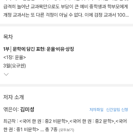
급격히 늘어난 교과목만으로도 부담이 큰 예비 중학생과 학부모에게
개정 교과서는 또 다른 걱정이 아닐 수 없다. 이에 검정 교과서 100%
합격 신화를 이어 온 국어 교육 전문 출판사 창비교육이 예비 중학생
들의 손쉬운 중학 국어 준비를 돕고자 ‘국어 한 권’ 시리즈를 선보인
목차
다.
1부│문학에 담긴 표현: 운율·비유·상징
‘국어 한 권’은 10종의 국어 교과서에 수록된 문학·비문학 작품을 각
<1장: 운율>
한 권에 담았다. 10종 교과서에는 저마다 다른 글이 실려 있지만, 작
3월(오규원)
품의 선정 기준은 동일하다. 어떤 교과서든 바뀐 교육과정에 따른 ‘성
취기준’에 적합한 작품을 실어야 하기 때문이다. ‘국어 한 권’은 여기
에 주목해 10종 교과서에 수록된 수백 편의 작품을 성취기준에 맞추
저자 소개
어 엄선하였다. 또한 개정 중학교 교과서를 편찬한 현직 국어 교사들
이 작품 선별, 활동 구안, 문제 출제까지 직접 참여해 전문성과 현장성
엮은이:
김미성
저자파일
신간알림 신청
을 한층 더 높였다.
최근작 :
<국어 한 권 : 중2 비문학>
,
<국어 한 권 : 중2 문학>
,
<국어
한 권 : 중1 비문학>
… 총 7종
(모두보기)