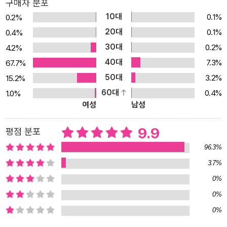
구매자 분포
학·비문학 각 한 권에 담아 손쉽게 모아 읽을 수 있도록 하였다. ② 성
10대
0.1%
0.2%
취기준에 따른 목차: 같은 성취기준 아래의 다양한 작품을 갈래별·개
20대
0.1%
0.4%
념별로 제시해 자연스럽게 성취기준이 교과서에 적용되는 흐름을 익
30대
0.2%
4.2%
힐 수 있도록 하였다. ③ 2022 개정 교과서 집필진의 친절한 안내: 교
40대
7.3%
67.7%
과 개념이 생소한 독자를 위해 새 교과서를 집필한 현직 교사들이 각
50대
3.2%
15.2%
부의 시작과 끝, 작품의 시작에 친절한 설명 글을 덧붙였다. ④ 독해력
60대
0.4%
1.0%
을 끌어올리는 독후 활동: 작품마다 글의 내용을 확인할 수 있는 활동
여성
남성
과 성취기준에 도달할 수 있는 활동을 같이 제시하여 독해의 질을 높
이고 국어 학습 능력을 강화할 수 있도록 하였다. ⑤ 미리 맛보는 수
9.9
평점 분포
능: 권말에는 수록작을 활용한 수능형 문제와 해설을 담아 중학생이
96.3%
느끼는 수능에 대한 막연한 호기심과 불안을 해소할 수 있도록 하였
3.7%
다.
0%
0%
0%