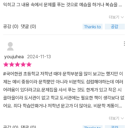
익히고 그 내용 속에서 문제를 푸는 것으로 예습을 하거나 복습을 했
할 수 있었습니다. ​문학 작품의 해석과 비문학 지문 분석을 통해 문제
었다. 국어를 공부하는 데 있어서 비문학과 문학으로 나누어지고 있
를 풀면서 문해력과 독해력을 동시에 기를 수 있었습니다.책에서 제
더보기
다는 것은 잘 알고 있지만 다양한 문학작품을 섭렵하는 것은 쉽지 않
공되는 문제들은 단순히 기본적인 이해를 넘어, 작품의 주제, 문학적
공감 (
0
)
댓글 (0)
다. 초등 국어 문제집에서도 문학과 비문학으로 나뉘어 만날 수 있는
기법, 구성 등을 깊이 있게 다룬 문제들이 많아서 정말 유익했습니다. ​
것처럼, 중학교 국어도 문학과 비문학을 만나야 한다는 사실은 불가
문학과 비문학 두 영역에서 중요한 작품들을 다루면서, 복습용 문제
피하다. 그런데 각 학교마다 사용하는 교과서의 출판사가 다르고 수
메뉴
와 실전 대비 문제도 제공해 주기 때문에, 학생들이 중요한 개념들을
록된 지문들도 다르다. 수능을 볼 때는 이미 만나보았던 지문을 만나
빠르게 정리하고 시험에 대비할 수 있었습니다. ​다양한 객관식 문제
youjuhea
2024-11-13
게 된다면 아이들의 부담감은 조금이나마 줄어든다. 그렇다면 22개
와 서술형 문제가 있어, 실전 감각을 키울 수 있었습니다.특히 중1 시
정 국어 교과서 10종을 모두 만나보는 사람이 유리하게 작용할 것이
험 대비에 큰 도움이 되면서교과서에 수록된 주요 작품들을 한 번에
#국어한권 초등학교 저학년 때야 문학부분을 많이 보고는 했지만 이
다. 하지만 그것은 쉽지 않다. 그런 어려움과 번거로움을 <국어 한 권
복습할 수 있는 점이 좋았습니다. ​문학과 비문학을 모두 다루면서수
제는 예비 중등이라 문학뿐만 아니라 비분학도 섭렵해야하는데 여러
>시리즈가 다양한 국어 교과서의 수록작을 한 권으로 만날 수 있게
능 맛보기까지 한 권의 책으로 국어 실력을 키울 수 있는 기회를 제공
어려움이 있더라고요.문제집을 사서 푸는 것도 한계가 있고 작은 시
해준다고 하니 학부모로서 반가움이 크다. 특히 우리 아이 같은 경우
해 준 문제집입니다.총 평​창비 국어 한 권 중1 문학편 비문학편은 국
골마을이라 도서관이 없고 학교 도서관에는 필요한 책이 생각보다 없
에는 비문학보다 문학을 더욱 어려워한다. 그리고 문학의 다양한 분
어 교과서 수록작을 완벽하게 정리한 책으로, 중1 학생들이 문학과 비
어요. 죄다 학습만화거나 저학년 문고가 더 많아요. 비문학 계통이나
야 중에서도 유독 시를 어려워하고 있다. 시를 어려워하는 이유는 무
문학을 균형 있게 공부하고, 교과서 내용을 놓치지 않고 복습할 수 있
고학년을 위한, 특히 예비중등을 위한 도서는 거의 없다고 보시면 돼
엇일까? 문학에 담긴 표현을 파악하는 것이 어렵기 때문이다. <국어
더보기
는 아주 유용한 문제집입니다. ​각 단원에서 제공되는 핵심 요약과 다
요.그런데 이번에 창비에서 ‘국어 한 권’이라는 도서가 나오면서 저에
한 권>에서는 운율에 대한 설명을 하고 난 후에 교과서 수록 작품을
양한 문제들은 학습 효과를 높이고, 시험 준비에도 큰 도움이 됩니다.
공감 (
0
)
댓글 (0)