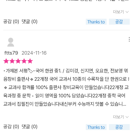
교에서 중학교로 넘어가는 중요한 시기에 쉽게 읽고 나의 생각을 정
의 운율, 비유, 상징을 쉽게 알려준다. 그리고 비문학에서도 엄선된 작
리하여 서술하는 연습을 할 수 있는 교재라는 생각이 든다.#국어한권
더보기
품에서 ‘요약’이라는 주제에 걸맞게 핵심을 쉽게 알려주고 있다. 끝으
#문학비문학#창비교육#국어교과서집필진참여#내신부터수능까지
공감 (
0
)
댓글 (0)
로 수능 맛보기를 통해 꾸준히 향해갈 국어 학습의 방향을 잘 제시해
#문제집#중학교국어
준 멋진 책, 바로 『국어 한 권』 이다.
메뉴
ftts79
2024-11-16
•가제본 서평🏷•국어 한권 중1. / 김미겅, 신지연, 오요한, 전보영 엮
음창비 출판사🔹️22개정 국어 교과서 10종의 수록작을 단 한권으로 !
🔹️교과사 합격률 100% 출판사 창비교육이 만들었습니다22개정 교
육과정 중 문학 • 읽이 영역을 100% 담았습니다22개정 중학 국어
교과서 집필진이 만들었습니다내신부커 수능까지 맛볼 수 있습니다.
예비중1부터 미리 이책을 만난다면 국어 공부의 흐름을 잡을 수 있을
더보기
것 같다.가제본 책이라 책의 일부만 실어져 있는데,본책은 문학 비문
공감 (
0
)
댓글 (0)
학 각 권으로 구성 수능맛보기까지 되어있어서, 국어공부의 로드맵도