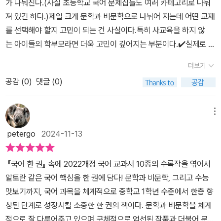
가 나눠진다.(사실 초등학교 국어 문제집들도 여러 카테고리로 나눠
문학보다 문학을 더 어려워 하는 친구들이 이 책을 보고 꼭! 국어의 자
져 있긴 하다.)제일 크게 문학과 비문학으로 나뉘어 지는데 어떤 교재
신감을 찾으시길 바랍니다.우리 아이들도 화이팅!! 하자~♥가제본으
를 선택해야 할지 고민이 되는 건 사실이다.특히 사교육을 하지 않
로 받아 본 《국어 한 권》이 본책으로는 문학과 비문학이 따로 나누어
는 아이들의 학부모라면 더욱 고민이 깊어지는 부분이다.✔️실제로 예
져서 출판되었습니다. 그래서 더 풍성한 정보가 많을거라 본책도 꼭
비 중1인 우리집 첫째는 따로 국어학원을 다니지 않는다.그래서 늘 E
보고 싶습니다.- 창비교육 @changbiedu_book 로 부터 도서를 협
더보기
BS 교재를 구입하여 풀어보는 걸로 국어를 대신 했었다.중학교 입학
찬 받아 직접 읽고 주관적으로 작성한 서평입니다. -
공감 (
0
)
댓글 (0)
을 앞두고 미리 풀어봐야 할 것 같아 서점에 가서 여러 교재를 둘러보
았지만 눈에 확 들어오는 교재들이 없어서 고심하던 차에 창비교육에
서 새로 국어 교재가 출간 예정이라는 이야기를 듣고 가제본 서평단
메뉴
에 신청 하였다.​이 교재의 장점은 국어 교과서에 수록되어 있는 도서
petergo
2024-11-13
들이 기재되어 있고 국어 교과서 집필진이 참여하여 만든 교재이다.
또한 내신 문제부터 수능 문제까지 맛볼 수 있는 문제집이다.무엇보
『국어 한 권』 속에 2022개정 국어 교과서 10종의 수록작을 엮어서
다 시중에 판매되고 있는 문제집과는 다른 분위기로 전혀 문제집스럽
알토란 같은 국어 핵심을 한 권에 담다! 문학과 비문학, 그리고 수능
지가 않다는 것이 제일 큰 장점이 아닐까 생각한다.그러다보니 뭔
맛보기까지, 국어 과목을 체계적으로 중학교 1학년 수준에서 한층 향
가 공부를 한다는 생각이 들지 않을 만큼 술술 읽히는 것이 어찌보
상된 단계로 성장시킬 소중한 한 권의 책이다. 문학과 비문학을 체계
면 가볍게 책 한권 읽는다는 느낌이 들 수도 있을지 모른다.📚초등학
적으로 잘 다루어주고 있으며 구체적으로 엄선된 작품과 더불어 문학