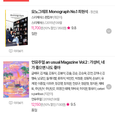
모노그래프 Monograph No.1 최현석
- 창간호
스리체어스 편집부
(엮은이)
스리체어스
|
2015년 09월
11,700
9.8
원 (10% 할인 / 350원)
절판
미리보기
언유주얼 an usual Magazine Vol.2 : 가성비, 네
가 좋으면 나도 좋아
글배우
,
김겨울
,
김동식
,
김봉석
,
김솔
,
김순
,
김승욱
,
김언
,
김하나
,
김
행숙
,
남궁인
,
들개이빨
,
류휘석
,
박만진
,
박정훈
,
성동혁
,
손보미
,
유
계영
,
이종철
,
이희주
,
장강명
,
장희원
,
전성구
,
정문정
,
정지돈
,
제페
토
,
주단단Y
,
주단단Z
,
최영건
,
태재
,
하박국
,
허지원
,
황유미
,
ceteri
s paribus
(지은이)
언유주얼
|
2019년 06월
미리보기
12,150
9.5
원 (10% 할인 / 130원)
품절