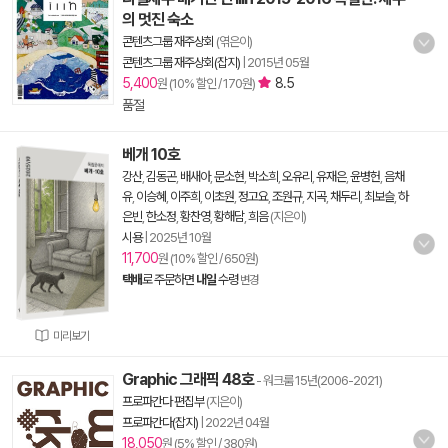
의 멋진 숙소
콘텐츠그룹 재주상회
(엮은이)
콘텐츠그룹 재주상회(잡지)
|
2015년 05월
5,400
8.5
원 (10% 할인 / 170원)
품절
베개 10호
강산
,
김동곤
,
배새아
,
문소현
,
박소희
,
오유리
,
유재은
,
윤병헌
,
음채
유
,
이승혜
,
이주희
,
이초원
,
정고요
,
조원규
,
지곡
,
채두리
,
최보슬
,
하
은빈
,
한소정
,
황찬영
,
황해담
,
희음
(지은이)
시용
|
2025년 10월
11,700
원 (10% 할인 / 650원)
택배
로 주문하면
내일
수령
변경
미리보기
Graphic 그래픽 48호
- 워크룸 15년(2006-2021)
프로파간다 편집부
(지은이)
프로파간다(잡지)
|
2022년 04월
18,050
원 (5% 할인 / 380원)