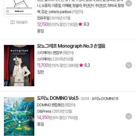
니
,
소중희
,
이종철
,
이해봄
,
정들마
,
주단단Y
,
주단단Z
,
하박국
,
황정
옥
,
김순
,
ceteris paribus
(지은이)
언유주얼
|
2019년 07월
미리보기
12,150
9.3
원 (10% 할인 / 130원)
품절
모노그래프 Monograph No.3 손열음
스리체어스 편집부
(엮은이)
스리체어스
|
2016년 02월
11,700
8.3
원 (10% 할인 / 390원)
절판
도미노 DOMINO Vol.5
- 2014
-
도미노 DOMINO 5
DOMINO 편집동인
(엮은이)
G&Press
|
2013년 12월
14,250
원 (5% 할인 / 750원)
품절