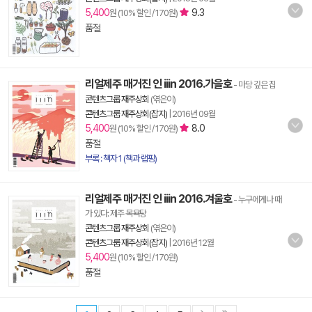
5,400
9.3
원 (10% 할인 / 170원)
품절
리얼제주 매거진 인 iiin 2016.가을호
- 마당 깊은 집
콘텐츠그룹 재주상회
(엮은이)
콘텐츠그룹 재주상회(잡지)
|
2016년 09월
5,400
8.0
원 (10% 할인 / 170원)
품절
부록 : 책자 1 (책과 랩핑)
리얼제주 매거진 인 iiin 2016.겨울호
- 누구에게나 때
가 있다: 제주 목욕탕
콘텐츠그룹 재주상회
(엮은이)
콘텐츠그룹 재주상회(잡지)
|
2016년 12월
5,400
원 (10% 할인 / 170원)
품절