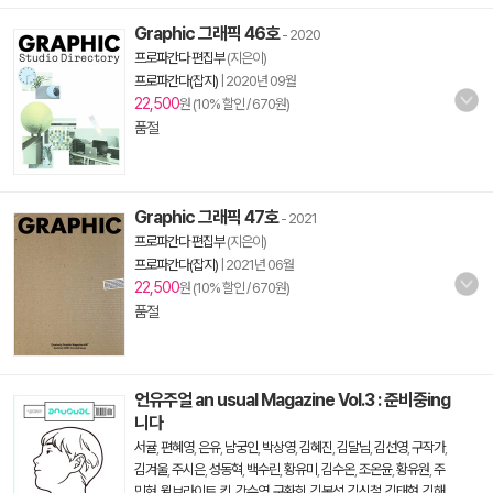
Graphic 그래픽 46호
- 2020
프로파간다 편집부
(지은이)
프로파간다(잡지)
|
2020년 09월
22,500
원 (10% 할인 / 670원)
품절
Graphic 그래픽 47호
- 2021
프로파간다 편집부
(지은이)
프로파간다(잡지)
|
2021년 06월
22,500
원 (10% 할인 / 670원)
품절
언유주얼 an usual Magazine Vol.3 : 준비중ing
니다
서귤
,
편혜영
,
은유
,
남궁인
,
박상영
,
김혜진
,
김달님
,
김선영
,
구작가
,
김겨울
,
주시은
,
성동혁
,
백수린
,
황유미
,
김수온
,
조온윤
,
황유원
,
주
민현
,
윌브라이트
,
킨
,
강수영
,
구환회
,
김봉석
,
김신철
,
김태형
,
김해