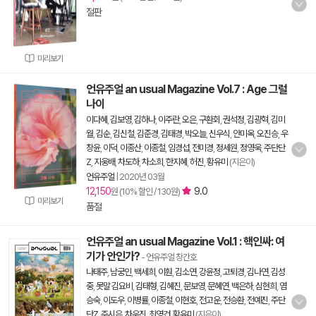
절판
미리보기
언유주얼 an usual Magazine Vol.7 : Age 그럴
나이
이다혜
,
김보영
,
김하나
,
이주란
,
오은
,
구환회
,
권석정
,
김광혁
,
김미
월
,
김순
,
김신철
,
김준경
,
김태경
,
박오늘
,
신우식
,
안미옥
,
오진승
,
우
창윤
,
이덕
,
이종산
,
이종철
,
임경섭
,
전미경
,
정세원
,
정영욱
,
주단단
Z
,
지웅배
,
차도하
,
차소희
,
한지혜
,
허진
,
황유미
(지은이)
언유주얼
|
2020년 03월
12,150
9.0
원 (10% 할인 / 130원)
미리보기
품절
언유주얼 an usual Magazine Vol.1 : 핵인싸: 여
기가 안인가?
- 언유주얼 창간호
나태주
,
남궁인
,
백세희
,
이훤
,
김소연
,
강윤정
,
고퇴경
,
김나연
,
김성
중
,
못말 김요비
,
김태형
,
김혜진
,
문보영
,
문혜연
,
백은하
,
심현희
,
염
승숙
,
이도우
,
이병률
,
이종철
,
이현호
,
전고운
,
전승환
,
전예진
,
주단
단Z
,
주시은
,
차우진
,
최영건
,
황유미
(지은이)