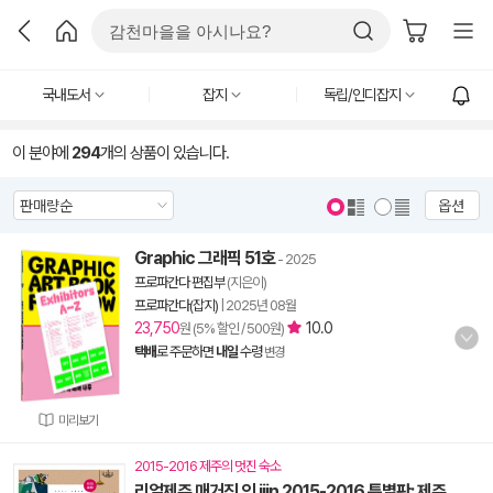
국내도서
잡지
독립/인디잡지
이 분야에
294
개의 상품이 있습니다.
옵션
Graphic 그래픽 51호
- 2025
프로파간다 편집부
(지은이)
프로파간다(잡지)
|
2025년 08월
23,750
10.0
원 (5% 할인 / 500원)
택배
로 주문하면
내일
수령
변경
미리보기
2015-2016 제주의 멋진 숙소
리얼제주 매거진 인 iiin 2015-2016 특별판: 제주