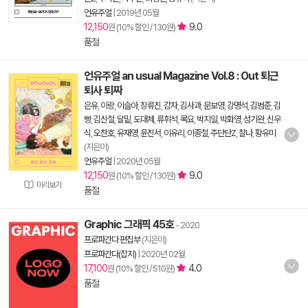
언유주얼
|
2019년 05월
12,150
9.0
원 (10% 할인 / 130원)
품절
언유주얼 an usual Magazine Vol.8 : Out 퇴근
퇴사 퇴짜
은유
,
이랑
,
이슬아
,
장류진
,
감자
,
김사과
,
문보영
,
강명석
,
김범준
,
김
빵
,
김신철
,
달밑
,
도대체
,
류휘석
,
목요
,
박지일
,
박화영
,
성기완
,
신우
식
,
오찬호
,
유재영
,
윤진서
,
이유리
,
이종철
,
주단단Z
,
찰나
,
황유미
(지은이)
언유주얼
|
2020년 05월
12,150
9.0
원 (10% 할인 / 130원)
미리보기
품절
Graphic 그래픽 45호
- 2020
프로파간다 편집부
(지은이)
프로파간다(잡지)
|
2020년 02월
17,100
4.0
원 (10% 할인 / 510원)
품절