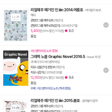
리얼제주 매거진 인 iiin 2014.여름호
- 바다밭의 농부,
해녀
콘텐츠그룹 재주상회
(엮은이)
콘텐츠그룹 재주상회(잡지)
|
2014년 07월
5,400
8.0
원 (10% 할인 / 170원)
품절
어드벤처 타임 노트 증정!
그래픽 노블 Graphic Novel 2016.5
- Issue 16 핀
과 제이크의 어드벤처 타임
피오니(월간지) 편집부
(엮은이)
피오니(잡지)
|
2016년 05월
12,350
9.6
원 (5% 할인 / 390원)
품절
부록 : 어드벤처 타임 노트 (책과 랩핑)
리얼제주 매거진 인 iiin 2015.봄호
- 곶자왈의 법칙
콘텐츠그룹 재주상회
(엮은이)
콘텐츠그룹 재주상회(잡지)
|
2015년 03월