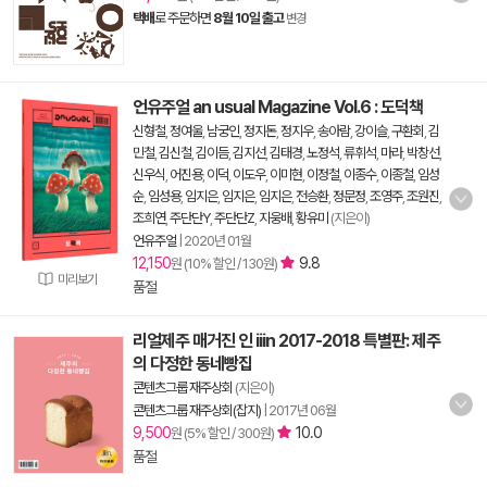
택배
로 주문하면
8월 10일 출고
변경
언유주얼 an usual Magazine Vol.6 : 도덕책
신형철
,
정여울
,
남궁인
,
정지돈
,
정지우
,
송아람
,
강이슬
,
구환회
,
김
민철
,
김신철
,
김이듬
,
김지선
,
김태경
,
노정석
,
류휘석
,
마라
,
박창선
,
신우식
,
어진용
,
이덕
,
이도우
,
이미현
,
이정철
,
이종수
,
이종철
,
임성
순
,
임성용
,
임지은
,
임지은
,
임지은
,
전승환
,
정문정
,
조영주
,
조원진
,
조희연
,
주단단Y
,
주단단Z
,
지웅배
,
황유미
(지은이)
언유주얼
|
2020년 01월
12,150
9.8
원 (10% 할인 / 130원)
미리보기
품절
리얼제주 매거진 인 iiin 2017-2018 특별판: 제주
의 다정한 동네빵집
콘텐츠그룹 재주상회
(지은이)
콘텐츠그룹 재주상회(잡지)
|
2017년 06월
9,500
10.0
원 (5% 할인 / 300원)
품절