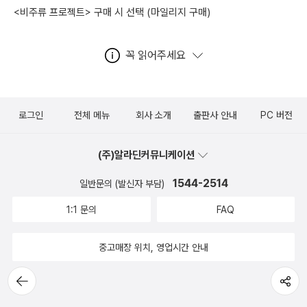
<비주류 프로젝트> 구매 시 선택 (마일리지 구매)
꼭 읽어주세요
로그인
전체 메뉴
회사 소개
출판사 안내
PC 버전
(주)알라딘커뮤니케이션
1544-2514
일반문의 (발신자 부담)
1:1 문의
FAQ
중고매장 위치, 영업시간 안내
뒤로가
공유하기
기