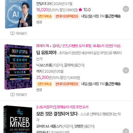
한빛미디어
|
2026년 07월
16,020
10.0
원 (10% 할인 / 890원)
내일 (월) 아침 7시
출근전 배송
양탄자배송
썬데이 EXPRESS
변경
미리보기
화제의 책 + 알라딘 굿즈 (이벤트 도서 포함, 국내도서 3만원 이상)
딥 유토피아
- 초지능이 완성한 세상에서 삶은 무엇으로 채워지
는가
닉 보스트롬
(지은이),
김의석
(옮긴이)
까치
|
2026년 05월
25,200
원 (10% 할인 / 1,400원)
내일 (월) 아침 7시
출근전 배송
양탄자배송
썬데이 EXPRESS
변경
미리보기
[나도서점주인] 정재승의 서점 추천 도서
모든 것은 결정되어 있다
- 스스로 선택하고 행동한다는 착
각
로버트 M. 새폴스키
(지은이),
양병찬
(옮긴이)
문학동네
|
2026년 03월