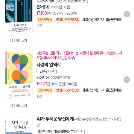
로렌 아이슬리
(지은이),
조은영
(옮긴이)
문학동네
|
2026년 07월
17,100
원 (10% 할인 / 950원)
내일 (월) 아침 7시
출근전 배송
양탄자배송
썬데이 EXPRESS
변경
미리보기
8월 특별 선물. 각도 조절 테이블 · 이동식 빨래 바구니 (이벤트 도서
포함 국내서·외서 5만원 이상)
사랑의 열역학
김민준
(지은이)
동아시아
|
2026년 07월
15,120
원 (10% 할인 / 840원)
내일 (월) 아침 7시
출근전 배송
양탄자배송
썬데이 EXPRESS
변경
미리보기
AI가 두려운 당신에게
- 배경훈 부총리가 보내는 14가지 답
변
배경훈
,
과학기술정보통신부
(지은이)