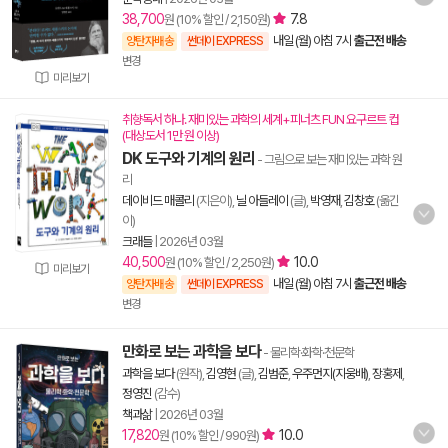
38,700
7.8
원 (10% 할인 / 2,150원)
내일 (월) 아침 7시
출근전 배송
양탄자배송
썬데이 EXPRESS
변경
미리보기
취향독서 하나. 재미있는 과학의 세계+피너츠 FUN 요구르트 컵
(대상도서 1만 원 이상)
DK 도구와 기계의 원리
- 그림으로 보는 재미있는 과학 원
리
데이비드 매콜리
(지은이),
닐 아들레이
(글),
박영재
,
김창호
(옮긴
이)
크래들
|
2026년 03월
40,500
10.0
원 (10% 할인 / 2,250원)
미리보기
내일 (월) 아침 7시
출근전 배송
양탄자배송
썬데이 EXPRESS
변경
만화로 보는 과학을 보다
- 물리학·화학·천문학
과학을 보다
(원작),
김영현
(글),
김범준
,
우주먼지(지웅배)
,
장홍제
,
정영진
(감수)
책과삶
|
2026년 03월
17,820
10.0
원 (10% 할인 / 990원)