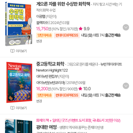
게으른 자를 위한 수상한 화학책
- 지식 쌓고 시간 버는 기
적의 화학 수업
이광렬
(지은이)
블랙피쉬
|
2024년 03월
15,750
9.9
원 (10% 할인 / 870원)
내일 (월) 아침 7시
출근전 배송
양탄자배송
썬데이 EXPRESS
변경
미리보기
중고등학교 화학
- 그림으로 원리를 배운다
-
뉴턴 하이라이트
Newton Highlight 122
아이뉴턴 편집부
(지은이)
아이뉴턴(뉴턴코리아)
|
2018년 09월
16,200
10.0
원 (10% 할인 / 900원)
내일 (월) 아침 7시
출근전 배송
양탄자배송
썬데이 EXPRESS
변경
미리보기
화제의 책 + 알라딘 굿즈 (이벤트 도서 포함, 국내도서 3만원 이상)
광대한 여정
- 생명의 역사와 꿈꾸는 존재의 탄생