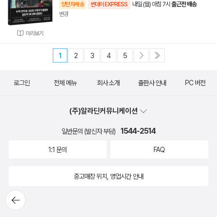
내일 (월) 아침 7시
출근전 배송
양탄자배송
썬데이 EXPRESS
변경
미리보기
1
2
3
4
5
로그인
전체 메뉴
회사 소개
출판사 안내
PC 버전
(주)알라딘커뮤니케이션
1544-2514
일반문의 (발신자 부담)
1:1 문의
FAQ
중고매장 위치, 영업시간 안내
뒤로가
기