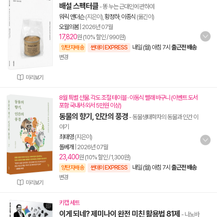
배설 스펙터클
- 똥 누는 근대인에 관하여
워릭 앤더슨
(지은이),
황정하
,
이종식
(옮긴이)
오월의봄
|
2026년 07월
17,820
원 (10% 할인 / 990원)
내일 (월) 아침 7시
출근전 배송
양탄자배송
썬데이 EXPRESS
변경
미리보기
8월 특별 선물. 각도 조절 테이블 · 이동식 빨래 바구니 (이벤트 도서
포함 국내서·외서 5만원 이상)
동물의 향기, 인간의 풍경
- 동물생태학자의 동물과 인간 이
야기
최태영
(지은이)
돌베개
|
2026년 07월
23,400
원 (10% 할인 / 1,300원)
내일 (월) 아침 7시
출근전 배송
양탄자배송
썬데이 EXPRESS
변경
미리보기
키캡 세트
이게 되네? 제미나이 완전 미친 활용법 81제
- 나노바