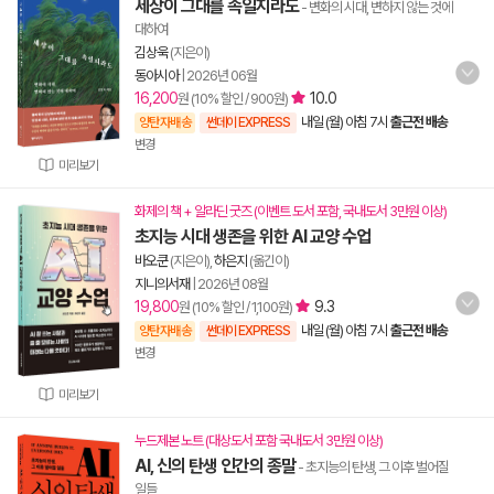
세상이 그대를 속일지라도
- 변화의 시대, 변하지 않는 것에
대하여
김상욱
(지은이)
동아시아
|
2026년 06월
16,200
10.0
원 (10% 할인 / 900원)
내일 (월) 아침 7시
출근전 배송
양탄자배송
썬데이 EXPRESS
변경
미리보기
화제의 책 + 알라딘 굿즈 (이벤트 도서 포함, 국내도서 3만원 이상)
초지능 시대 생존을 위한 AI 교양 수업
바오쿤
(지은이),
하은지
(옮긴이)
지니의서재
|
2026년 08월
19,800
9.3
원 (10% 할인 / 1,100원)
내일 (월) 아침 7시
출근전 배송
양탄자배송
썬데이 EXPRESS
변경
미리보기
누드제본 노트 (대상도서 포함 국내도서 3만원 이상)
AI, 신의 탄생 인간의 종말
- 초지능의 탄생, 그 이후 벌어질
일들