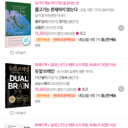
읽기의 계보: 자기 자신을 쓴다는 것
물고기는 존재하지 않는다
- 상실, 사랑 그리고 숨어 있는
삶의 질서에 관한 이야기
룰루 밀러
(지은이),
정지인
(옮긴이)
곰출판
|
2021년 12월
15,300
8.2
원 (10% 할인 / 850원)
내일 (월) 아침 7시
출근전 배송
양탄자배송
썬데이 EXPRESS
변경
미리보기
화제의 책 + 알라딘 굿즈 (이벤트 도서 포함, 국내도서 3만원 이상)
듀얼 브레인
- AI 시대의 실용적 생존 가이드
이선 몰릭
(지은이),
신동숙
(옮긴이)
상상스퀘어
|
2025년 03월
18,900
8.0
원 (10% 할인 / 1,050원)
내일 (월) 아침 7시
출근전 배송
양탄자배송
썬데이 EXPRESS
변경
미리보기
화제의 책 + 알라딘 굿즈 (이벤트 도서 포함, 국내도서 3만원 이상)