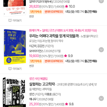
알에이치코리아(RHK)
|
2026년 06월
26,820
10.0
원 (10% 할인 / 1,490원)
내일 (월) 아침 7시
출근전 배송
양탄자배송
썬데이 EXPRESS
변경
미리보기
화제의 책 + 알라딘 굿즈 (이벤트 도서 포함, 국내도서 3만원 이상)
우리는 어쩌다 과학을 믿게 되었을까
- 노벨 물리학상으
로 읽는 의심과 논쟁, 합의의 역사
이근희
,
김갑진
(지은이)
모어사이언스
|
2026년 07월
19,800
9.9
원 (10% 할인 / 1,100원)
내일 (월) 아침 7시
출근전 배송
양탄자배송
썬데이 EXPRESS
변경
미리보기
샘 킨 사인 북클립
실험하는 고고학자
- 고대 인류 문명의 모습과 소리, 냄새, 맛
을 재현하는 과학자들
샘 킨
(지은이),
이충호
(옮긴이)
해나무
|
2026년 08월
25,200
9.8
원 (10% 할인 / 1,400원)