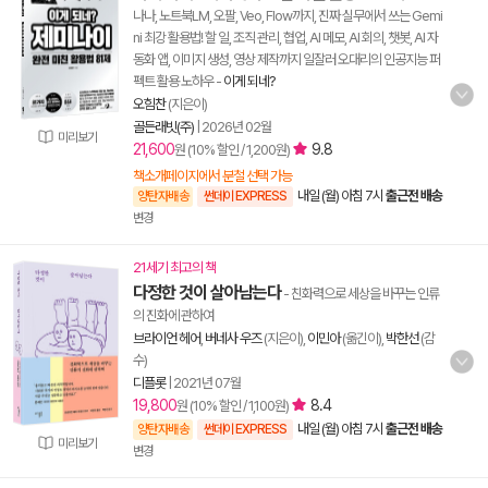
나나, 노트북LM, 오팔, Veo, Flow까지, 진짜 실무에서 쓰는 Gemi
ni 최강 활용법! 할 일, 조직 관리, 협업, AI 메모, AI 회의, 챗봇, AI 자
동화 앱, 이미지 생성, 영상 제작까지 일잘러 오대리의 인공지능 퍼
펙트 활용 노하우
-
이게 되네?
오힘찬
(지은이)
골든래빗(주)
|
2026년 02월
미리보기
21,600
9.8
원 (10% 할인 / 1,200원)
책소개페이지에서 분철 선택 가능
내일 (월) 아침 7시
출근전 배송
양탄자배송
썬데이 EXPRESS
변경
21세기 최고의 책
다정한 것이 살아남는다
- 친화력으로 세상을 바꾸는 인류
의 진화에 관하여
브라이언 헤어
,
버네사 우즈
(지은이),
이민아
(옮긴이),
박한선
(감
수)
디플롯
|
2021년 07월
19,800
8.4
원 (10% 할인 / 1,100원)
내일 (월) 아침 7시
출근전 배송
양탄자배송
썬데이 EXPRESS
미리보기
변경