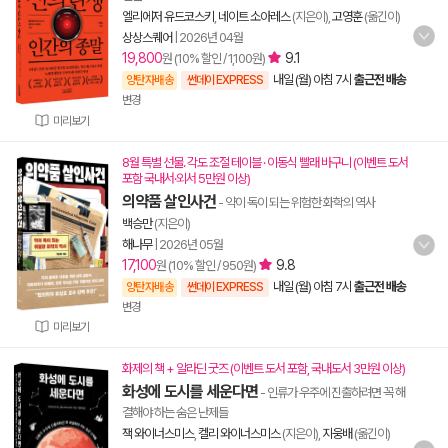
엘리에저 유드코스키
,
네이트 소아레스
(지은이),
고영훈
(옮긴이)
상상스퀘어
|
2026년 04월
19,800
9.1
원 (10% 할인 / 1,100원)
내일 (월) 아침 7시
출근전 배송
양탄자배송
썬데이 EXPRESS
변경
미리보기
8월 특별 선물. 각도 조절 테이블 · 이동식 빨래 바구니 (이벤트 도서
포함 국내서·외서 5만원 이상)
의약품 살인사건
- 약이 독이 되는 위험한 화학의 역사
백승만
(지은이)
해나무
|
2026년 05월
17,100
9.8
원 (10% 할인 / 950원)
내일 (월) 아침 7시
출근전 배송
양탄자배송
썬데이 EXPRESS
변경
미리보기
화제의 책 + 알라딘 굿즈 (이벤트 도서 포함, 국내도서 3만원 이상)
화성에 도시를 세운다면
- 인류가 우주에 진출하려면 꼭 해
결해야 하는 숨은 난제들
잭 와이너스미스
,
켈리 와이너스미스
(지은이),
지웅배
(옮긴이)