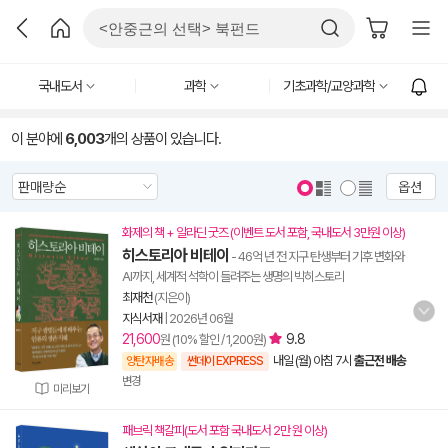
국내도서
과학
기초과학/교양과학
이 분야에
6,003
개의 상품이 있습니다.
옵션
화제의 책 + 알라딘 굿즈 (이벤트 도서 포함, 국내도서 3만원 이상)
히스토리아 비테이
- 46억 년 전 지구 탄생부터 기후 변화와
AI까지, 세계적 석학이 들려주는 생명의 빅히스토리
최재천
(지은이)
지식서재
|
2026년 06월
21,600
9.8
원 (10% 할인 / 1,200원)
내일 (월) 아침 7시
출근전 배송
양탄자배송
썬데이 EXPRESS
변경
미리보기
패브릭 책갈피(도서 포함 국내도서 2만 원 이상)