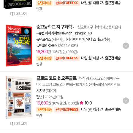
내일 (월) 아침 7시
출근전 배송
양탄자배송
썬데이 EXPRESS
변경
미리보기
중고등학교 지구과학
- 그림으로 지구과학의 개념을 배운다
-
뉴턴 하이라이트 Newton Highlight 143
뉴턴프레스
(지은이),
다지카 에이이치
,
와다 스미오
(감수)
뉴턴코리아북스
|
2022년 08월
16,200
원 (10% 할인 / 900원)
내일 (월) 아침 7시
출근전 배송
양탄자배송
썬데이 EXPRESS
변경
클로드 코드 & 오픈클로
- 현직 AI Specialist에게 배우는
바이브 코딩! 코드 없이 만드는 10가지 실전 자동화와 AI 에이전트
서지영
(지은이)
길벗
|
2026년 07월
19,800
10.0
원 (10% 할인 / 1,100원)
내일 (월) 아침 7시
출근전 배송
양탄자배송
썬데이 EXPRESS
변경
미리보기