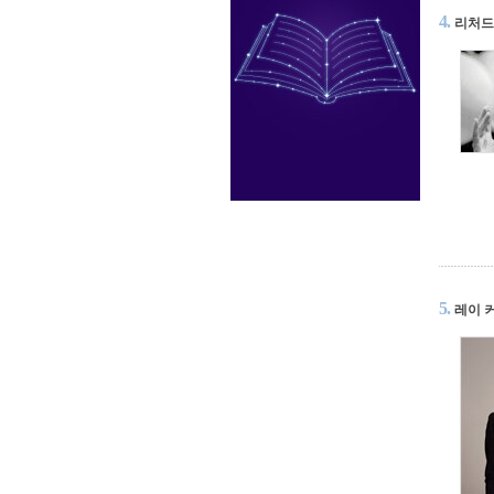
4.
리처드
5.
레이 