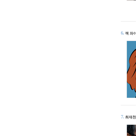
6.
잭 와
7.
최재천