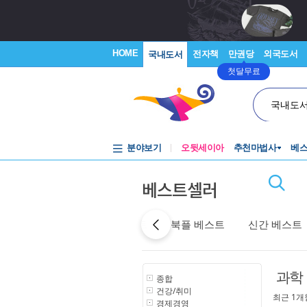
HOME
전자책
만권당
외국도서
국내도서
첫달무료
국내도
분야보기
오뒷세이아
추천마법사
베
베스트셀러
어제 베스트
특가 베스트
북플 베스트
신간 베스트
과학
종합
건강/취미
최근 1개
경제경영