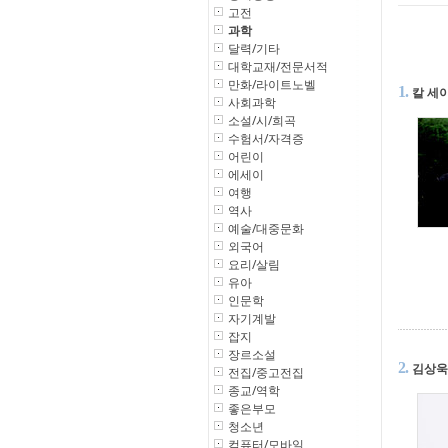
고전
과학
달력/기타
대학교재/전문서적
만화/라이트노벨
1.
칼 세
사회과학
소설/시/희곡
수험서/자격증
어린이
에세이
여행
역사
예술/대중문화
외국어
요리/살림
유아
인문학
자기계발
잡지
장르소설
2.
김상욱
전집/중고전집
종교/역학
좋은부모
청소년
컴퓨터/모바일