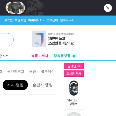
로그인
회원가입
마이페이지
고객센터
장바구니
(0)
펀드
북플
서재
투비컨티뉴드
창작플랫폼
알라딘 us
투비컨티뉴드
즈
온라인중고
음반
블루레이
도서관 사서
저자 랭킹
출판사 랭킹