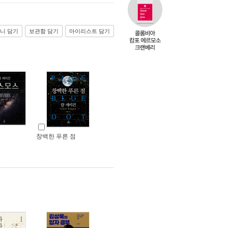
니 담기
보관함 담기
마이리스트 담기
창백한 푸른 점