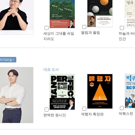
떨림과 울림
세상이 그대를 속일
하늘과 바
지라도
인간
저자파일
대표 도서
빅퀘스천
역행자 확장판
완벽한 원시인