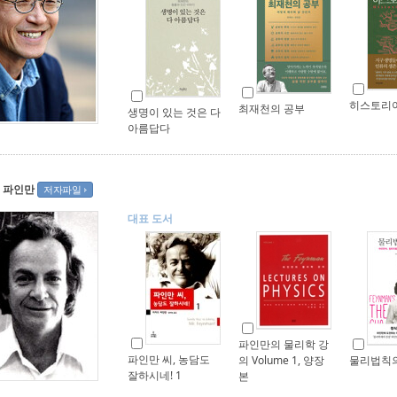
히스토리
최재천의 공부
생명이 있는 것은 다
아름답다
 파인만
저자파일
대표 도서
파인만의 물리학 강
파인만 씨, 농담도
의 Volume 1, 양장
물리법칙의
잘하시네! 1
본