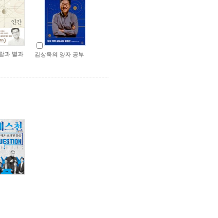
람과 별과
김상욱의 양자 공부