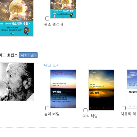
원소 원정대
비드 호킨스
저자파일
대표 도서
놓아 버림
치유와 회
의식 혁명