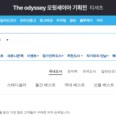
알라딘굿즈
온라인중고
중고매장
우주점
음반
블루레이
커피
서
스트
새로나온책
이벤트
정가인하도서
추천도서
작가와의 만남
북
국내도서
전자책
외국도서
알라딘굿
스테디셀러
월간 베스트
역대 베스트
선물 베스트
월 동안 가장 많은 고객들이 구매한 저자 순위입니다.