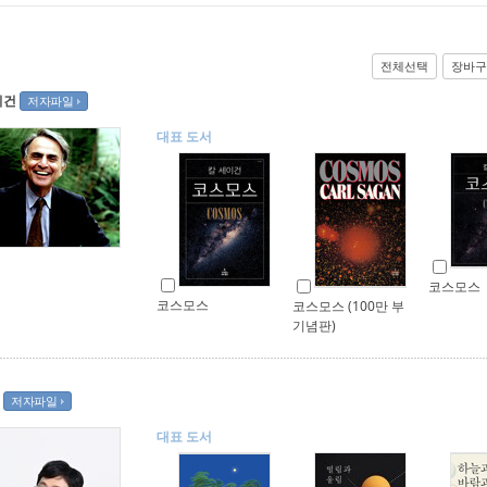
전체선택
장바구
이건
저자파일
대표 도서
코스모스
코스모스
코스모스 (100만 부
기념판)
저자파일
대표 도서