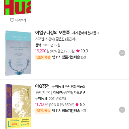
미리보기
어얼구나강의 오른쪽
-
세계문학의 천재들 9
츠쯔젠
(지은이),
김윤진
(옮긴이)
들녘
|
2018년 12월
16,200
10.0
원 (10% 할인 / 900원)
밤 11시
잠들기전 배송
양탄자배송
변경
아Q정전
-
문학동네 루쉰 판화 작품집
루쉰
(지은이),
이욱연
(옮긴이),
자오옌녠
문학동네
|
2011년 02월
11,700
9.2
원 (10% 할인 / 650원)
밤 11시
잠들기전 배송
양탄자배송
변경