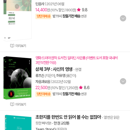
민음사
|
2021년 06월
14,400
9.8
원 (10% 할인 / 800원)
밤 11시
잠들기전 배송
양탄자배송
변경
미리보기
영화·드라마 원작 도서전. 알라딘 사은품 (이벤트 도서 포함 국내서
3만 5천원 이상)
삼체 3부 : 사신의 영생
- 완결
류츠신
(지은이),
허유영
(옮긴이)
자음과모음
|
2022년 02월
22,500
8.6
원 (10% 할인 / 1,250원)
밤 11시
잠들기전 배송
양탄자배송
변경
미리보기
초한지를 한번도 안 읽어 볼 수는 없잖아
- 열 번은 읽은
듯한 빠삭함!
-
한 권 교양툰
Team. StoryG
(지은이)