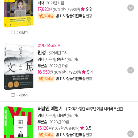
비채
|
2021년 11월
17,820
9.2
원 (10% 할인 / 990원)
밤 11시
잠들기전 배송
양탄자배송
변경
미리보기
21세기 최고의 책
원청
- 잃어버린 도시
위화
(지은이),
문현선
(옮긴이)
푸른숲
|
2022년 11월
16,650
9.4
원 (10% 할인 / 920원)
밤 11시
잠들기전 배송
양탄자배송
변경
미리보기
허삼관 매혈기
-
위화 작가 등단 40주년 기념 리커버 특별판
위화
(지은이),
최용만
(옮긴이)
푸른숲
|
2023년 09월
15,120
8.5
원 (10% 할인 / 840원)
밤 11시
잠들기전 배송
양탄자배송
변경