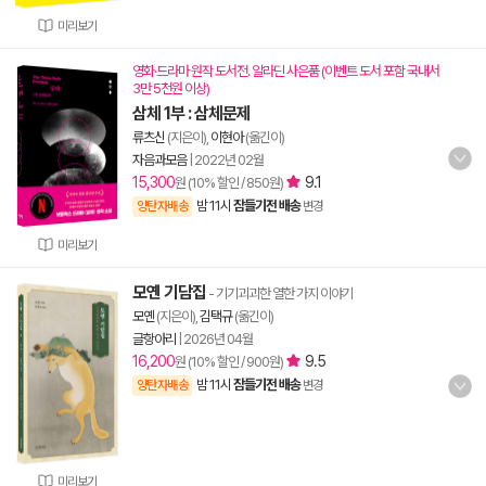
미리보기
영화·드라마 원작 도서전. 알라딘 사은품 (이벤트 도서 포함 국내서
3만 5천원 이상)
삼체 1부 : 삼체문제
류츠신
(지은이),
이현아
(옮긴이)
자음과모음
|
2022년 02월
15,300
9.1
원 (10% 할인 / 850원)
밤 11시
잠들기전 배송
양탄자배송
변경
미리보기
모옌 기담집
- 기기괴괴한 열한 가지 이야기
모옌
(지은이),
김택규
(옮긴이)
글항아리
|
2026년 04월
16,200
9.5
원 (10% 할인 / 900원)
밤 11시
잠들기전 배송
양탄자배송
변경
미리보기