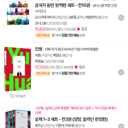
삼국지 원전 완역판 세트 - 전10권
-
코너스톤 착한 고전
시리즈 5
요시카와 에이지
(엮은이),
나관중
(원작),
바른번역
(옮긴이)
코너스톤
|
2020년 03월
19,800
9.5
원 (10% 할인 / 1,100원)
밤 11시
잠들기전 배송
양탄자배송
변경
인생
-
위화 작가 등단 40주년 기념 리커버 특별판
위화
(지은이),
백원담
(옮긴이)
푸른숲
|
2023년 09월
15,120
9.0
원 (10% 할인 / 840원)
밤 11시
잠들기전 배송
양탄자배송
변경
미리보기
<삼체> 알라딘 단독 특별판. 책모양 유리 문진 + 작가 친필 메세지
인쇄
삼체 1~3 세트 - 전3권 (양장, 알라딘 한정판)
류츠신
(지은이),
이현아
,
허유영
(옮긴이)