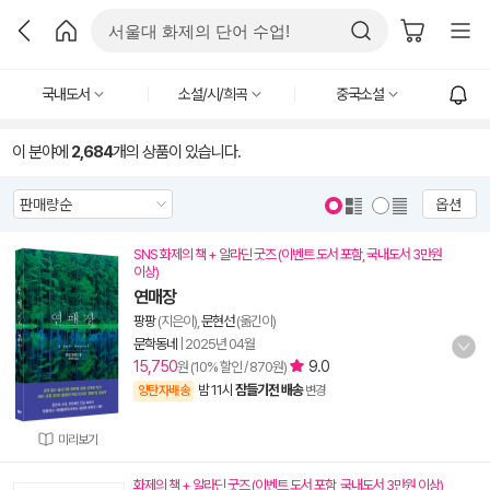
국내도서
소설/시/희곡
중국소설
이 분야에
2,684
개의 상품이 있습니다.
옵션
SNS 화제의 책 + 알라딘 굿즈 (이벤트 도서 포함, 국내도서 3만원
이상)
연매장
팡팡
(지은이),
문현선
(옮긴이)
문학동네
|
2025년 04월
15,750
9.0
원 (10% 할인 / 870원)
밤 11시
잠들기전 배송
양탄자배송
변경
미리보기
화제의 책 + 알라딘 굿즈 (이벤트 도서 포함, 국내도서 3만원 이상)