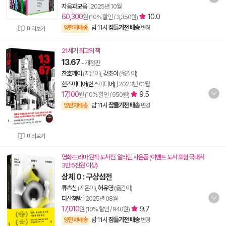
자음과모음
|
2025년 10월
60,300
10.0
원 (10% 할인 / 3,350원)
밤 11시
잠들기전 배송
양탄자배송
변경
미리보기
21세기 최고의 책
13.67
- 개정판
찬호께이
(지은이),
강초아
(옮긴이)
한즈미디어(한스미디어)
|
2023년 01월
17,100
9.5
원 (10% 할인 / 950원)
밤 11시
잠들기전 배송
양탄자배송
변경
미리보기
영화·드라마 원작 도서전. 알라딘 사은품 (이벤트 도서 포함 국내서
3만 5천원 이상)
삼체 0 : 구상섬전
류츠신
(지은이),
허유영
(옮긴이)
다산책방
|
2025년 08월
17,010
9.7
원 (10% 할인 / 940원)
밤 11시
잠들기전 배송
양탄자배송
변경