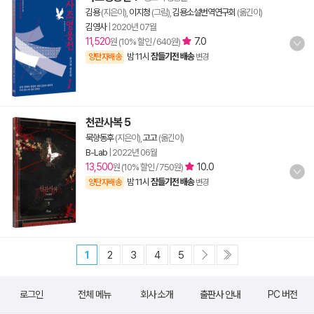
김용
(지은이),
이지청
(그림),
김용소설번역연구회
(옮긴이)
김영사
|
2020년 07월
11,520
7.0
원 (10% 할인 / 640원)
밤 11시
잠들기전 배송
양탄자배송
변경
천관사복 5
묵향동후
(지은이),
고고
(옮긴이)
B-Lab
|
2022년 06월
13,500
10.0
원 (10% 할인 / 750원)
밤 11시
잠들기전 배송
양탄자배송
변경
1
2
3
4
5
로그인
전체 메뉴
회사 소개
출판사 안내
PC 버전