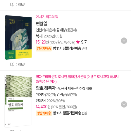
미리보기
21세기 최고의 책
연월일
옌롄커
(지은이),
김태성
(옮긴이)
북다
|
2026년 05월
15,120
9.7
원 (10% 할인 / 840원)
밤 11시
잠들기전 배송
양탄자배송
변경
미리보기
영화·드라마 원작 도서전. 알라딘 사은품 (이벤트 도서 포함 국내서
3만 5천원 이상)
암호 해독자
-
민음사 세계문학전집 499
마이자
(지은이),
김택규
(옮긴이)
민음사
|
2026년 06월
14,400
원 (10% 할인 / 800원)
밤 11시
잠들기전 배송
양탄자배송
변경