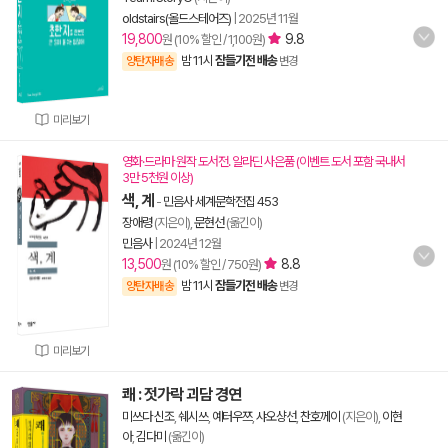
oldstairs(올드스테어즈)
|
2025년 11월
19,800
9.8
원 (10% 할인 / 1,100원)
밤 11시
잠들기전 배송
양탄자배송
변경
미리보기
영화·드라마 원작 도서전. 알라딘 사은품 (이벤트 도서 포함 국내서
3만 5천원 이상)
색, 계
-
민음사 세계문학전집 453
장애령
(지은이),
문현선
(옮긴이)
민음사
|
2024년 12월
13,500
8.8
원 (10% 할인 / 750원)
밤 11시
잠들기전 배송
양탄자배송
변경
미리보기
쾌 : 젓가락 괴담 경연
미쓰다 신조
,
쉐시쓰
,
예터우쯔
,
샤오샹선
,
찬호께이
(지은이),
이현
아
,
김다미
(옮긴이)