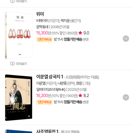
미리보기
위미
비페이위
(지은이),
백지운
(옮긴이)
문학동네
|
2008년 05월
15,300
9.0
원 (10% 할인 / 850원)
밤 11시
잠들기전 배송
양탄자배송
변경
미리보기
이문열 삼국지 1
- 도원(桃園)에 피는 의(義)
이문열
(지은이),
나관중
(원작),
정문
(그림)
알에이치코리아(RHK)
|
2020년 03월
16,200
8.2
원 (10% 할인 / 900원)
밤 11시
잠들기전 배송
양탄자배송
변경
사조영웅전 1
- 몽고의 영웅들