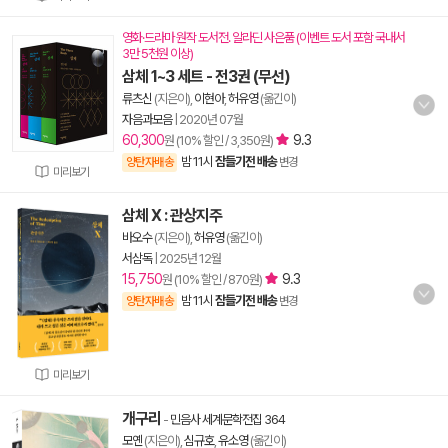
영화·드라마 원작 도서전. 알라딘 사은품 (이벤트 도서 포함 국내서
3만 5천원 이상)
삼체 1~3 세트 - 전3권 (무선)
류츠신
(지은이),
이현아
,
허유영
(옮긴이)
자음과모음
|
2020년 07월
60,300
9.3
원 (10% 할인 / 3,350원)
밤 11시
잠들기전 배송
양탄자배송
변경
미리보기
삼체 X : 관상지주
바오수
(지은이),
허유영
(옮긴이)
서삼독
|
2025년 12월
15,750
9.3
원 (10% 할인 / 870원)
밤 11시
잠들기전 배송
양탄자배송
변경
미리보기
개구리
-
민음사 세계문학전집 364
모옌
(지은이),
심규호
,
유소영
(옮긴이)