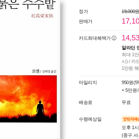
정가
19,000
17,1
판매가
14,5
카드최대혜택가
알라딘 
최대 1만
시) / 
1만원 
마일리지
950원(5
+ 5만원
배송료
무료
수령예상일
양탄자배
오후 1
(중구 서