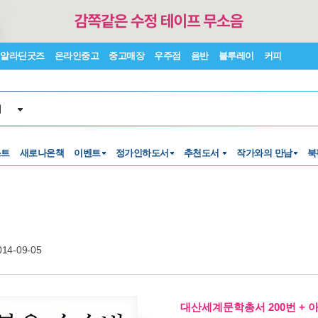
알라딘굿즈
온라인중고
중고매장
우주점
음반
블루레이
커피
서
스트
새로나온책
이벤트
정가인하도서
추천도서
작가와의 만남
북
014-09-05
대산세계문학총서 200번 + 