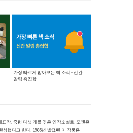
가장 빠르게 받아보는 책 소식 - 신간
경기컬처패스 1만원 
알림 총집합
대표작. 중편 다섯 개를 엮은 연작소설로, 모옌은
완성했다고 한다. 1986년 발표된 이 작품은