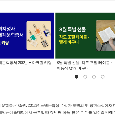
문학총서 200번 + 아크릴 키링
8월 특별 선물. 각도 조절 테이블 ·
이동식 빨래 바구니
문학총서' 65권. 2012년 노벨문학상 수상자 모옌의 첫 장편소설이자 
 해방군예술대학에서 공부할 때 첫번째 작품 '붉은 수수'를 일주일 만에 