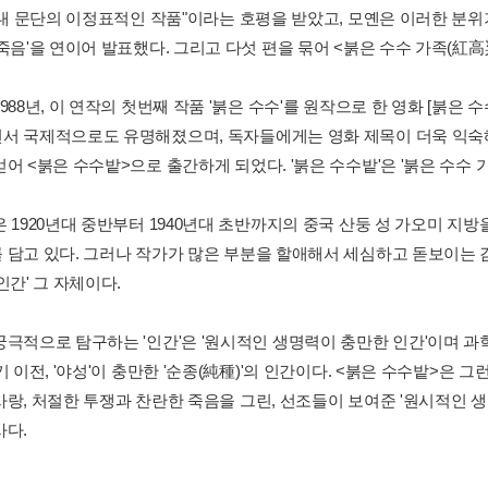
년대 문단의 이정표적인 작품"이라는 호평을 받았고, 모옌은 이러한 분위기에 고
 죽음'을 연이어 발표했다. 그리고 다섯 편을 묶어 <붉은 수수 가족(紅
988년, 이 연작의 첫번째 작품 '붉은 수수'를 원작으로 한 영화 [붉
서 국제적으로도 유명해졌으며, 독자들에게는 영화 제목이 더욱 익숙
어 <붉은 수수밭>으로 출간하게 되었다. '붉은 수수밭'은 '붉은 수수 
은 1920년대 중반부터 1940년대 초반까지의 중국 산둥 성 가오미 
 담고 있다. 그러나 작가가 많은 부분을 할애해서 세심하고 돋보이는
인간' 그 자체이다.
궁극적으로 탐구하는 '인간'은 '원시적인 생명력이 충만한 인간'이며 
기 이전, '야성'이 충만한 '순종(純種)'의 인간이다. <붉은 수수밭>은
사랑, 처절한 투쟁과 찬란한 죽음을 그린, 선조들이 보여준 '원시적인
사다.