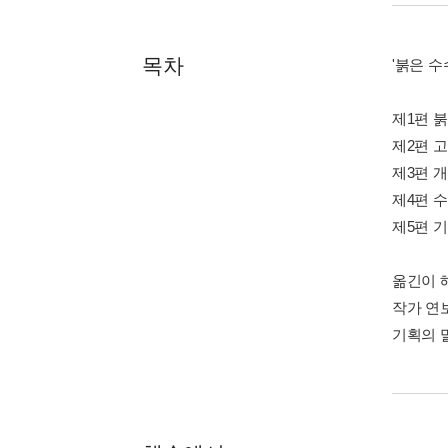
목차
'붉은 수
제1편 
제2편 
제3편 개
제4편 
제5편 
옮긴이 해
작가 연
기획의 