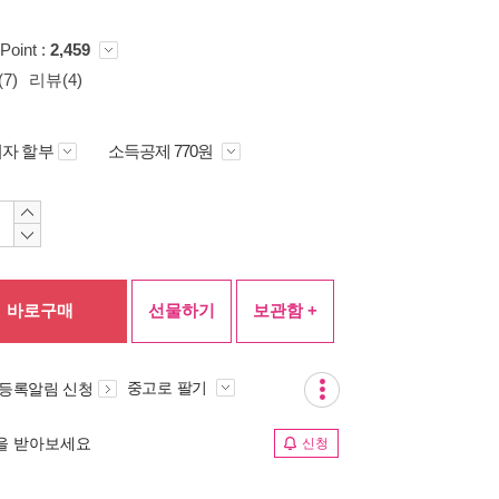
Point :
2,459
7)
리뷰(4)
자 할부
소득공제 770원
바로구매
선물하기
보관함 +
중고로 팔기
 등록알림 신청
림을 받아보세요
신청