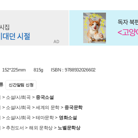
152*225mm
815g
ISBN : 9788932026602
류
신간알림 신청
서
>
소설/시/희곡
>
중국소설
서
>
소설/시/희곡
>
세계의 문학
>
중국문학
서
>
소설/시/희곡
>
테마문학
>
영화소설
서
>
추천도서
>
해외 문학상
>
노벨문학상