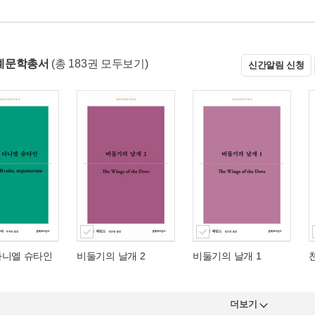
계문학총서
(총 183권 모두보기)
신간알림 신청
다니엘 슈타인
비둘기의 날개 2
비둘기의 날개 1
더보기