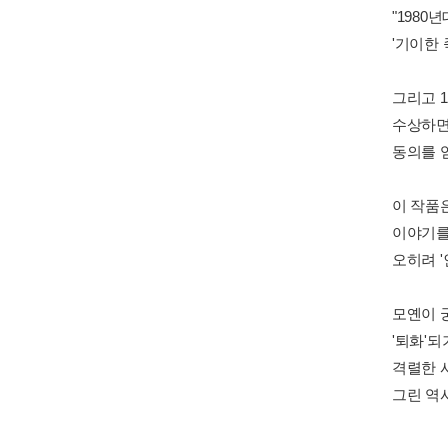
"1980
'기이한
그리고 1
수상하면
동의를 얻
이 작품
이야기를
오히려 '
모옌이 
'퇴화'되
격렬한 
그린 역