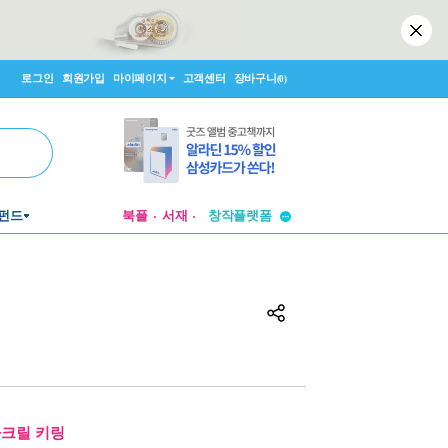
로그인
회원가입
마이페이지
고객센터
장바구니
(0)
투비컨티뉴드
펀드
북플
서재
창작플랫폼
투비컨티뉴드
아크릴 키링