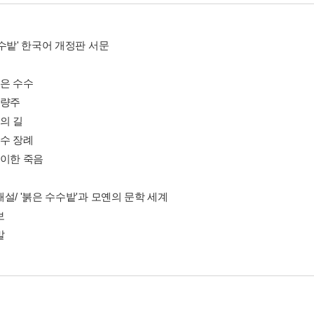
수밭' 한국어 개정판 서문
붉은 수수
고량주
의 길
수수 장례
기이한 죽음
설/ '붉은 수수밭'과 모옌의 문학 세계
보
말