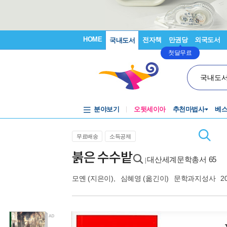
HOME
전자책
만권당
외국도서
국내도서
첫달무료
국내도
분야보기
오뒷세이아
추천마법사
베
무료배송
소득공제
붉은 수수밭
대산세계문학총서 65
|
모옌
(지은이),
심혜영
(옮긴이)
문학과지성사
2