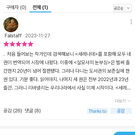
구매자 (0)
전체 (1)
메뉴
Falstaff
2023-11-27
. 처음 들어보는 작가인데 검색해보니 <세레나데>를 포함해 모두 네
권이 번역되어 시장에 나왔다. 이중에 <살모사의 눈부심>은 벌써 출
간한지 20년이 넘어 절판됐다. 그러나 다니는 도서관의 보존실에 한
권 있다. 기분 좋다. 읽어야지. 나머지 세 권은 전부 2022년과 23년
출간. 그러니 리바넬리는 우리나라에서 사실 이제 시작이다. <세레나
데>를 읽어본 소감은 대박. 앞으로 이이의 작품은 완독해볼까 싶은
더보기
마음이 든다. 쥴퓌 리바넬리는 1946년 튀르키예의 콘야에서, 나중
공감 (
26
)
댓글 (8)
에 튀르키예 대법원장까지 오르는 검사의 아들로 태어났다. 아버지를
따라 아나톨리아 반도 구석구석을 다니며 다양한 민속 문화를 섭취했
는데, 이는 후에 리바넬리가 음악가로도 성공하는 데 크게 기여한다.