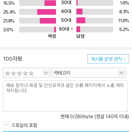
30대
1.6%
15.5%
대한 비판과 의구심을 작품 곳곳에서 드러낸다. 튀르키예 국민 작가
40대
8.3%
25.4%
리바넬리의 대담한 묘사와 비판적 사유 리바넬리는 매우 강하고 두려
50대
11.9%
21.8%
움이 없는 심오한 내레이터이다. 『월스트리트 저널』 쥴퓌 리바넬리는
60대
액자 구조 기법을 많이 사용한다. 중요한 대목에서 주의를 환기하거
5.2%
2.6%
여성
남성
나 긴 호흡을 조율하면서 지치지 않고 몰입할 수 있게 하는 장치이다.
『세레나데』에서도 바그너 교수의 과거 회상 부분(‘막시밀리안과 나디
아에 관한 이야기’)이 액자 구조 형식으로 많은 분량을 차지한다. 덕
100자평
게시물 운영 원칙
분에 바그너 교수의 과거 기억이, 나디아와의 애절한 사랑이 눈앞에
그려지듯 더욱 생생하게 느껴지며 진실성이 전달된다. 이 장면들에
카테고리
등장하는 사건은 대부분 실제 사건이며, 인물들 또한 실존했다. 리바
넬리는 방대한 양의 사료를 수집하고 고증을 거쳐 이 역사적 진실을
재구성해냈다. “이 작품에서도 등장하는 ‘어떤 권력도 결백하지 않
다’라는 내 생각을 바꿔보기 위해 정치에 뛰어들었지만, 바꿀 수 없다
는 걸 알고 정치판을 떠났다.” 튀르키예 국회의원과 유럽의회 의원까
현재
0
/280byte (한글 140자 이내)
지 역임한 쥴퓌 리바넬리가 현실 정치의 한계를 깨닫고 정계를 떠난
스포일러 포함
후 밝힌 소회이다. 50년 넘게 음악가로서, 40년 넘게 작가로서 작품