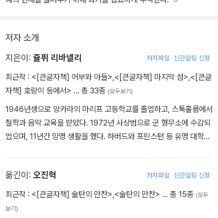
저자 소개
지은이:
쥴퓌 리바넬리
저자파일
신간알림 신청
최근작 :
<[큰글자책] 어부와 아들>
,
<[큰글자책] 마지막 섬>
,
<[큰글
자책] 호랑이 등에서>
… 총 33종
(모두보기)
1946년생으로 앙카라의 마리프 고등학교를 졸업하고, 스톡홀름에서
철학과 음악 교육을 받았다. 1972년 사상범으로 군 형무소에 수감되
었으며, 11년간 망명 생활을 했다. 하버드와 프린스턴 등 유명 대학에
서 강연과 강의를 하고 문학, 음악, 영화 등 다양한 분야에서 세계의
찬사를 받으며 국내외에서 30여 차례 수상 기록을 세웠다. 그의 작품
옮긴이:
오진혁
저자파일
신간알림 신청
은 모두 34개 언어로 번역되었고, 튀르키예 외에도 중국, 스페인, 독
일 등에서 베스트셀러가 되었다. 발칸 문학상, 미국 반스앤노블 위대
최근작 :
<[큰글자책] 술탄의 만찬>
,
<술탄의 만찬>
… 총 15종
(모두
한 작가상, 이탈리아와 프랑스에서 올해의 책으로 선정된 바 있다. 튀
보기)
르키예에서는 유누스나디 문학상과 오르한 케말 문학상을 수상했다.