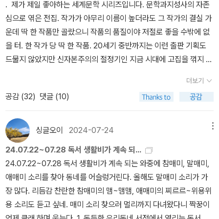
. 제가 제일 좋아하는 세계문학 시리즈입니다. 문학과지성사의 자존
이런 경력은 그의 작품에도 고스란히 나타나서 개인적, 철학적 주제
냉철하게 다른 모든 종류의 문학을 읽을 수 있다. (...) 사람이 평생을
심으로 엮은 전집. 작가가 아무리 이름이 높더라도 그 작가의 결실 가
로는 여성, 가족, 자유, 사랑, 자기중심적 사고, 과거에 대한 향수, 소
절망하면서 살 수는 없다. 몸이 결국 말을 듣지 않게 되고, 고통은 결
운데 딱 한 작품만 골랐으니 작품의 품질이야 저절로 좋을 수밖에 없
통 부재, 분노라고 할 수 있으며, 사회적 측면에서 종교, 정치, 권력,
국 견딜 수 없어지고, 총명함은 차가운 세찬 물줄기 속에 사라진다. 절
을 터. 한 작가 당 딱 한 작품. 20세기 중반까지는 이런 출판 기획도
죽음, 관습, 전쟁, 학살, 퇴보 사회, 예술 등을 주제로 한다. (옮긴이 해
망하는 독자는 결국 책과 멀어지고, 필연적으로 절망만 하는 사람이
드물지 않았지만 신자본주의의 절정기인 지금 시대에 고집을 꺾지 않
설 참조했음) <세레나데>에서 가장 눈에 띄는 것은 인종, 종교, 피부
된다. 아니면 절망을 치료한다! (...) 광맥을 고갈시키지 말라고! 겸허
기는 틀림없이 쉽지는 않을 듯합니다. 따라서 시리즈 2백 권 모두 엄
색, 젠더, 핸디캡, 지위, 국가/국적, 생각에 따른 차별에 반대하는 것이
해지라고! 미지의 땅에서 찾아 헤매고 방황하라고! 그렇게 하되 빵 부
더보기
정한 편집부의 고심 끝에 결정해 최고의 작품들을 선정한 결과물이겠
다. 여기에 두드러진 것은 국가의식에 대한 반대. 튀르키예의 역사에
스러기나 하얀 조약돌 같은 생명줄은 유지한 채! (《야만스러운 탐정
공감 (
32
)
댓글 (10)
지만 그래도 독자가 읽기에 정말 좋았더라, 하고 감탄할 수 있는 열 편
어둡지만 아는 대로 이야기해보면, 그들의 조상은 흑해 북쪽 타타르
들 1》, p. 321)기존 문단의 질서에 맞서 자신들만의 문학을 꿈꾸던 반
을 고르려 합니다. 제가 이 시리즈에서 나온 시를 제외한 모든 장르는
의 한 부족으로 페르시아가 쇠잔해지자 아나톨리아 반도에 정착해 위
항심 가득한 청년들에게 건넨 조언이었다. 물론 아무도 귀를 기울이
거의 다 읽은 거 같습니다. 이 가운데 번역 시하고는 아예 인연이 없어
대한 오스만 제국을 건설하고 동로마제국을 무너뜨린다. 이후 오스만
싱글오이
2024-07-24
메뉴
지는 않았지만... ㅋㅋ 내가 그의 생각을 제대로 이해한 것인지는 모르
서 대산세계문학총서의 자랑인 다양한 고전 시 빼고, 나머지 목록 가
제국은 인근의 여러 국가와 민족, 종교를 수입한 다문화 국가로 성장
겠지만, 나는 호아킨이 최고의 문학이라고 말한 ‘평온할 때를 위한 문
24.07.22~07.28 독서 생활비가 계속 되...
운데 이 시리즈 출판물로 가장 감명 깊게, 재미있게, 또는 의미 있게
한다. 20세기 들어 유럽열강에 비해 열등한 위치에 머무르게 되자 튀
학’을, 특정한 감정 하나에 독자를 붙들어 두는 것이 아니라 결국 삶으
24.07.22~07.28 독서 생활비가 계속 되는 와중에 참매미, 말매미,
읽은 책을 리스트 업 했습니다. 그랬더니 열아홉. 더하기 1차 필터를
르키예는 다른 나라들과 마찬가지로 극단의 민족주의 국가로 변질되
로 다시 돌아오게 하는 문학으로 읽었다. 그리고 이 말은 꼭 문학에만
애매미 소리를 찾아 동네를 어슬렁거린다. 올해도 말매미 소리가 가
통과하지 못한 아쉬운 책과 다른 세계문학 시리즈를 통해 읽어 제외
며, 20세기 후반에는 유연성 있던 종교마저 점점 극단으로 치닫기 시
국한된 이야기는 아니었을 거라고 생각한다. 벨라노와 리마를 향해
장 많다. 리듬감 찬란한 참매미의 맴~맴맴, 애매미의 찌르르~위용위
할 수밖에 없었던 책도 또 열아홉. 이 가운데 딱 열 편을 소개합니다.
작한다. 물론 이 배후에는 민주화되지 못한 정치 시스템과, 부정부패,
던진 호아킨의 문학적 조언이 다 와닿는 것은 아니었다. 절망에 깊이
용 소리도 듣고 싶네. 매미 소리 찾으러 멀리까지 다녀왔다니 짝꿍이
들어가기 전에, 마지막 2백번 작품, 울리츠카야의 <통역사 다니엘 슈
계속되는 쿠데타, 심각한 경제 불안 같은 요소가 있고, 이런 모든 것들
잠긴 문학이 어떤 독자에게는 오히려 자신의 감정을 마주하게 하는
언제 클래 하며 웃는다. 1. 동등한 우리동네 서점에서 열리는 독서 모