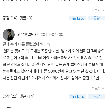
타인>은 지금 희망도서 신청 중이라 읽지 못했습니다만 이것도 혹시
이 복합적으로 경향을 더욱 부채질한 것은 물론이다. 쥴퓌 리바넬리
통로가 되어 어두운 터널을 빠져나오게 만들기도 하니까. 단단히 문
임에 갔다가 데려온 책. 서점에서 책을 고를 때 오는 설레임. 책값에
기념할 만한 책 목록에 들어갈 수 있을지 모르겠군요. 이 책은 다음으
는 책 속에서 끊임없이 피할 수 없는 권력의 폭력성, 결코 깨끗할 수
더보기
을 걸어 잠그고 아무 곳도 갈 수 없고, 아무것도 기대하지 않게 돼버린
덤으로 설레임 값까지 치르고 와야하는 것이 아닌가 하는 생각을 했
로 하자는 뜻입니다. 작품 소개는 시리즈 번호 순으로 하겠습니다.1.
없는 권력의 속성을 거론하고 있다. 가능하다면 심지어 국가라는 단
공감 (
14
)
댓글 (0)
이들에게도, 언젠가 문을 열면 자신을 기다려 줄 곳이 남아 있기를 바
다. 2. 세레나데다른 독서 모임에 추천할 소설 책을 고르다 읽게 된
호세 호아킨 페르난데스 데 리사르디, <페리키요 사르니엔토> 라틴
위마저 부정하고 싶어한다. 제임스 조이스가 쓴 위대한 소설작품 <율
란다. 이건 어디까지나 독자인 내 바람일 테다. 모든 종류의 문학을 한
책. 초반에는 문장이 너무 뚝뚝 끊어지는 느낌이라 어색했다. 오늘 읽
아메리카의 세르반테스라고 상찬하는 모양인데 그것과는 별개로 매
리시즈>에서 이런 문장이 나온다. “국가는 나를 위해 죽어달라.” 이
발짝 거리를 두고 읽을 수 있을 만큼 자유롭고 성숙한 독자는 아닌, 그
으며 내린 결론은 계속 읽기 잘 했다는 것. 회원 들이 추천한 책을 보
반유행열반인
2024-04-05
메뉴
우 독특한 시각으로 쓴 진짜 고전 가운데 한 편이 바로 <페르키오 사
게 내가 <율리시즈>를 읽고 여태 기억하는 유일한 문장이다. 가장 싫
저 취향에 맞는 책을 집어삼키는 내게는 어둠 속을 방황하더라도 결
고 다른 분위기와 주제의 책을 넣을 목적으로 여러 책을 두루두루 읽
르니엔토>이다. 페르키오 사르니엔토를 우리말로 번역하면 ‘옴쟁이
어하는 건 바람둥이 존 F. 케네디 대통령이 한 연설, “국가가 나를 위
겉과 속의 이름 틀렸었나 봐.
국 삶으로 돌아올 ‘생명줄’을 쥐고 있으라는 당부의 말이 더 크게 다가
는 중이다. 3. 수확자도서관에서 책 읽다가 운동삼아 서가를 돌다 뽑
앵무새 새끼.’ 1810년대에 쓴 오래 묵은 작품이라고 곰팡내 날 거 같
해 무엇을 할 것인지를 생각하지 말고 내가 국가를 위해 무엇을 할 것
읽지는 못해도 책 구매는 꾸준한 나날. 월초가 되어 알라딘 직배송으
왔다. 사실 늘 평온하기만 한 사람이 있을까 싶다. 아마 호아킨이 말한
아온 책. 인기 많은 책이라 언제 다시 대출 할 수 있을지 몰라 고새를
지? 천만의 말씀. 인종과 계급 차별의 찬란한 반어법도 있고 뭐 그런
인지를 생각하라.” 이게 뭐가 달라. “나라의 발전이 나의 발전의 근본
로 어린이용책 dot to dot이랑 스티커북도 사고, 직배송 중고로 진
평온함 역시 아무 일도 일어나지 않는 상태라기보다, 온갖 고통의 소
참지 못하고 또 읽는다. 죽음이 사라진 세상이라는 말만으로도 읽어
데 다른 말 길게 할 거 없이 무척 재미있지만, 두 권 1천 페이지가 넘
임을” 깨닫는 것하고. 하여간 쥴피 리바넬리는 이런 정치적 측면에서
화 관련책도 샀다. 회원 개인 판매 물품 중에 팔백작님께 홍보 당해
요를 치르고도 끝내 자신을 잃지 않는 데서 오는 것이 아닐지. 지금의
볼 만한 배경 아닌가! 술술 읽히고, 결말은 예상 가능. 그래서 술술 읽
도록 비슷한 필체를 읽는 난관은 감안하셔야 할 것.2. 이반 알렉산드
가장 왼쪽에 선 좌파 진보라 할 수 있다. 자신의 출신이 부르주아라서
눈독들이고 있던 ‘세레나데’를 5000원에 팔고 있는 걸 찾았다. 아니,
나에게는 내공에 가까운 말이다.예전에는 특정한 감정을 해결하기 위
히는 것인가 ㅋㅋ 이어지는 책도 도서관 상호대차 신청을 해놨다. 번
로비치 곤차로프, <오블로모프> 이이의 명성은 익히 알고 있었지만
그런지 경제적 좌파, 경제적 진보라고 하기는 쉽지 않지만. 화자 마야
나름 신간 아닌가? 이거저거 요거저거 신나게 담아서 출간 1-2년 밖
한 도구 중 하나로 문학이 내게 이용당하곤 했다. 이제는 어떤 감정 속
외)여름 휴가는 없다. 일이 많다. 책이나 부지런히 보아야지. 아래에
이렇게 재미진 작가인 줄 알 수 있었던 건 전적으로 문학과지성사 덕
두란. 1964년 1월 21일생. 무직. 5월의 어느 아침에 이스탄불에서
에 안 된 제법 신간들을 3만3천원에 7권… 너무 아름다운 구매다!
에 있더라도 그것을 조금 더 넓게 바라볼 수 있는 틈을 만들어준다. 그
나란하게 놓인 책이 죄다 붉다. 여름 맞구나! ㅎㅎ
더보기
분이다. 소위 LDT, 레르몬토프, 도스토옙스키, 톨스토이, 내가 주장
프랑크푸르트로 가서 보스턴행 여객기로 환승해 비즈니스석의 안락
스터디카페 다녀와서 신나게 책 택배 상자를 열었는데…열었는데…
감정에만 오래 머물지 않게 해준다고 해야 할까. 그 고마움에 내가 할
공감 (
22
)
댓글 (14)
하는 러시아 3인방의 위명에 눌려 자꾸 순서가 뒤로 밀렸다가 정작
한 좌석에 앉아 화이트포트와인 한 잔 곁들인 기내식 서비스 후에 노
뭔가 이상했다. 박스 틈새로 보이는 책은 내가 살만한 제목이 아니었
수 있는 건, 책을 붙들고 읽어 나가는 것뿐이다. 하지만 내가 언제 어
읽어보니 이게 웬일? 오블로모프의 게으름은 틀림없이 ‘천재성이 없
트북을 꺼내 글을 쓴다. 물론 전에 다 써 둔 원고라 한 ‘작품’을 만들기
다. 덤을 주신 건가… 그러나 모두다 생소한 책들…깨끗하지만 제목부
떻게 변할지는 알 수 없다. 삼십삼 년을 살아오며 어설프게나마 깨우