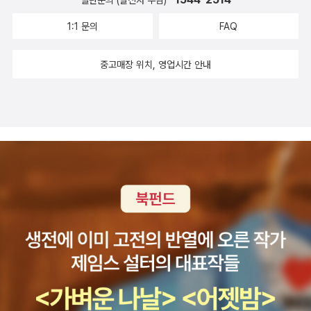
라리여~ 내 소줏잔에 금이 가 있었다. 쫙 금이 가있었어. 그래서 마시
학적 시선이라 바이스, 이 엄하게 생긴 독일 양반한테 혹, 넘어가버렸
서 아내 나디아가 체포되어 수용소에 수감된다. 혼자 튀르키예의 이
닐 것이다. 사람들이 기억하고 이야기로 남긴 순간들, 그리고 그들이
히 골라내야지, 이 힘든 걸 작은외삼촌과 작은외숙모님께서 하시게
기 전, 나는 직원분께 소줏잔에 금이 가 있노라 말씀드리고 교환해달
다는 거 아닌가.7. 리온 포이히트방거, <고야, 혹은 인식의 혹독한 길
스탄불 대학으로 옮겨온 바그너 교수는 아내를 구출하기 위하여 튀르
1:1 문의
FAQ
잊어버린 시간까지도 함께 품고 있는 것이 아닐까.사람들이란 자기들
둘 순 없지 않은가!! 겉보리를 골라내고 있는데, 작은외삼촌이 골라 낸
라고 했다. 그리고 아까워했다. 으~ 따르기 전에 봤어야 되는데 따른
> 말로만 듣던 포이히트방어. 난 “~방거”가 아니라 “~방어”라고 배
키예에서 온갖 방법을 다 써 기어이 다하우 수용소에서 나디아를 빼
이 이해할 수 있고 전설로 바꿀 수 있는 것들만을 기억하고 다시 곱씹
겉보리를 바닥에 버리라고 하셔서 그렇게 했는데, 알고보니 그 겉보
뒤에 봐가지고 저 소주는 마시지도 못하고 아까워.. 으... 했는데 직원
워서. 그건 그거고, 이 책은 작가 포이히트방거에 대한 나의 경외심을
내는 데 성공한다. 나디아는 부모의 고향인 루미나이로 추방되어, 막
중고매장 위치, 영업시간 안내
어 이야기하는 법이다. 그 밖의 다른 것들은 무엇이 되었든 간에 여러
리가 우리 보리차 먹는 겉보리가 아닌가!!!! 아 아까워!!!!!!!!!!!!!!!!!!! 국
분이 죄송하다며 새로운 소줏잔을 가져다주셨고, 잠시 후 사장님이
심어주어 이후 <톨레도의 유대여인>과 <유대인 쥐스>를 사서 읽게
시밀리안 바그너가 그곳으로 큰 돈을 보내 흑해를 관통해 튀르키예
가지 자연 현상들에 대해 무관심하듯 그렇게 특별한 흔적을 남기는
산보리가 아닌가!!!!!!!!!!!!!! 내 보리......따야할 때를 놓쳐 거대해진 표
나오시더니'소주 한 잔 덜 마시게 됐네요.'하시는 거다.'네, 따르기 전
했으며 앞으로도, 장담하노니, 어떤 책이 나와도 끝내 찾아 읽을 것이
이스탄불에 오는 팔레스타인 행 여객선에 탐승한다. 그러나 나디아의
법도 없이 사람들 사이를 지나갈 뿐인 것이다. 이런 것들은 사람들의
고 버섯 ㅋㅋㅋ올해는 기후 이상과 폭우 때문에 모든 식물 작황이 안
에 볼 걸, 너무 아까워요.'했더니,'한 병 서비스로 드릴게요. 두 병 드실
라고 단단히 각오했다. 이미 세상의 태양이 이베리아 반도를 떠나 대
여행은 비극으로 끝나고 만다. 이로부터 59년이 흘러 하버드 법과대
상상력을 건드리지도 그들의 기억 속에 남아 있지도 않는 법이니까.
좋은 듯 하다. 식량난이 생각보다 빨리 올지도 모르겠다는 생각이 들
수 있으면 한 병 그냥 드릴테니 말씀하세요!' 하시는 거다. ㅋㅋㅋㅋㅋ
서양 북쪽의 섬나라와 이웃한 프랑스로 넘어갔음에도 세상 무능한 카
학 정교수 막시밀리안 바그너는 이스탄불대학 대외협력과 마야 두란
(p. 32)알라 알아스와니 《야쿠비얀 빌딩》1934년 아르메니아인 사
었다. 큰일이다.그리고 다음날인 일요일(11/5)엔 월드엑스포 부산 개
ㅋㅋㅋㅋㅋㅋㅋㅋㅋ그래서 씐나서 네!! 하고 엄마도 빵터져서 웃으셨
를로스 4세의 궁정화가로 이름을 날렸던 고야. 그의 타협하지 않는
의 마중을 받고 튀르키예 땅을 다시 밟는다. 그의 손엔 비싼 독일제 골
업가 하굽 야쿠비얀이 카이로 중심가에 지은 10층짜리 유럽풍 건물.
최를 기원하는 굿밤 콘서트에 당첨되어서 영화의 전당엘 갔다. 아무
지만, 사실 대낮에 소주 두 병을 마실 수 있을 리가... 아무튼 그렇게
삐딱한 세계관과 왕족을 희화화하면서도 능력을 인정받는 시절. 하여
동품 바이올린 케이스가 들려 있었다. 저 오랜 세월. 당시 젊은 막스
처음에는 외국인과 상류층 사람들이 호화롭게 살아가던 최고급 아파
리 생각해도 월드엑스포랑 이런 콘서트가 무슨 상관인지 모르겠다.
한 병만 다 마셨는데, 잘 먹었습니다, 하고 가려는데 사장님이 '다음에
튼 이 책은 대산셰계문학총서 가운데 틀림없이 추천작이다.8. 마거릿
는 자신의 모든 생을 바쳐 사랑할 여인 나디아가 슈베르트의 <세레나
트였지만, 시대의 변화와 함께 모습도 달라졌다. 1952년 이집트 혁명
그런 세계적인 행사를 유치하려면 해외에 홍보를 해야 하는데, 이상
꼭 한 병 얘기 하세요!' 하시는 거다. 이 동네를 또 오게될지 모르겠지
드레블, <찬란한 길> 조선의 혜경궁 홍씨를 모델로 쓴 소설 <붉은
데>를 듣고 예민하게 반응하는 것을 보고 그를 위하여 소품을 한 곡
이후 외국인과 상류층 사람들이 떠나고, 일부 공간은 사무실이나 병
하게 요즘 국내 홍보에만 열을 올리니 말이다. 세금은 어디로 가고 있
만, 알겠다고 웃으면서 나왔다. 뭐랄까, 소주 한 잔 아쉬운 거, 아까운
왕세자빈>의 작가 드레블의 삼부작 가운데 첫 번째 작품. 이 책이 다
작곡하니 <나디아를 위한 세레나데>. 59년이 흐른 2001년 2월 24
원, 임대 공간으로 바뀌었다. 그리고 과거 하인들이 머물던 옥상에는
는걸까... 집에서는 우리 고양이들이 이러고 논다. ㅋㅋㅋ 카프는 레이
거 알아주시는 사장님.. 소중하다. ♡저 사진 동생들과의 톡방에 보냈
른 출판사의 세계문학 시리즈로 나왔으면 모두 출판했을 거 같다. 19
일. 그 겨울에 가장 혹독하게 추웠던 날. 흑해 쉴레 해변에 선 바그너
값싼 거처를 찾는 사람들이 들어오면서 또 하나의 서민 사회가 만들
가 없었으면 어쩔 뻔 했어 ㅋㅋㅋㅋ이러고 노는데 어떻게 책이 눈에
더니 '세상에, 둘이서 이걸 다 먹을거야?' 했고, 나는 올킬한 뒤의 사
79년 12월 31일의 신년 파티가 작품의 시작이니 위에 소개한 작품과
교수는 바이올린을 꺼내 <나디아를 위한 세레나데>를 연주하다가,
어졌다.처음 만난 인물은 자키 베다. 상류층 명문가 출신이지만 혁명
들어오냐고...ㅋㅋㅋ손수건 사진은 여름 사진인데, 여름에 에어컨 틀
진을 보여주었다. 싹 다 비움- 이라고 ㅋㅋㅋㅋㅋㅋㅋㅋㅋㅋㅋㅋㅋ
비교하면 제일 현대물이다. 1979년? 마거릿 대처가 집권하고 다음
중간에 멈추고, 다시 처음부터 연주하다, 또 중간에 멈추기를 계속한
이후 집안이 몰락하면서, 한때 꿈을 펼치던 엔지니어링 사무실에서
면 추울까봐 손수건으로 이렇게 망토를 만들어주면 귀엽다 ㅋㅋㅋ 냥