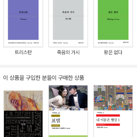
고의 책”, 『팝매터스』 “올해 최고의 책”으로 선정되기도 했다. 현재
넷플릭스 오리지널 시리즈로 제작 중이다. 열네 살 아들을 혼자 키우
며 대학에서 일하는 마야는 튀르키예를 찾은 독일계 미국인 노교수
막시밀리안 바그너를 수행하는 업무를 맡는다. 일정의 마지막 날, 바
그너 교수는 혹한의 날씨에도 흑해 방문을 고집하고 두 사람은 해안
가로 향한다. 차가운 파도 앞에서 바그너 교수는 돌연 바이올린으로
트리스탄
죽음의 가시
왕은 없다
곡조가 반복되는 세레나데를 연주하기 시작하고 온몸이 얼어붙어 죽
음의 위기에 놓인다. 마야는 바그너 교수와 동행하며 전쟁 중 자행된
박해와 학살, 그리고 이를 묵인하고 동조한 여러 국가의 과거를 듣고
이 상품을 구입한 분들이 구매한 상품
는 경악한다. 잔인한 인류 역사의 이면을 되짚고 국가 권력의 순수성
을 의심하는 시간 속에서 마야는 잔혹한 가족사의 비밀까지 알게 된
다. 마침내 진실을 마주한 마야는 보수적이고 억압적인 세상에 저항
하기로 결심하고 바그너 교수를 위한 마지막 선물을 준비한다. 전쟁
의 혼란 속에 국가가 자행한 가장 잔인하고 비열한 침묵 인류의 잔혹
성에 대한 감동적이면서도 지적인 비판. 『애심토트 매거진』 『세레나
데』는 쥴퓌 리바넬리의 작품 가운데 정치 권력에 대한 비판과 반전 평