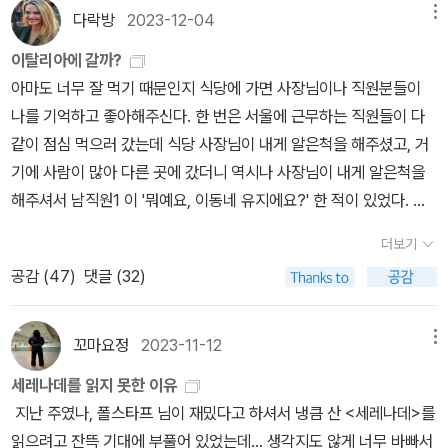
는’ 조아키노 로시니의 도플갱어일 듯하다. 나도 나머지 삶을 이렇게
위해 복사-붙이는 작업이 훨씬 많기는 하지만. 이스탄불 대학의 계약
터 처음 접하는 책들… 책 상자 열면서 그렇구나…부자는 천천히 벌지
친 것이 몇 있긴 해도 (진짜 있기나 한 건지...), 정말 앞날만큼은 알 수
다락방
2023-12-04
메뉴
살 수 있다면 을매나 좋을꼬? 이 책 역시 두 권의 빵빵한 분량, 감안하
직 대외협력과 공무원이었다가 불미스러운 일로 해고 직전에 사직서
않는구나… 인생 한 방 있는 걸까 궁금하다 그렇지만 이게 무슨 일일
가 없다. 그건 우리 할아버지의 할아버지가 와도 모를 일이지. 그리고
이탈리아에 갈까?
고 선택하시라.3. 이보 안드리치, <드리나 강의 다리> 이 책, 내 최
를 냈다. 열네 살의 아들을 키우는 홀어미. 전남편 아흐메트는 큰 키에
까… 판매자님과 연락을 취하고, 지구 반대편에서 역시나 엉뚱한 소설
오늘의 이런 건전한 생각(?)이 앞으로도 그대로 유지되면 좋겠다만,
아마도 너무 잘 먹기 때문인지 식당에 가면 사장님이나 직원분들이
애 리스트 가운데 한 권인데 독자에 따라 호오가 있을 듯. 10년 전, 2
적갈색 머리카락과 근육질 몸매를 지닌 매우 빼어난 미남으로 외모
책 만화책만 받으신 다른 구매자분이 계신 걸 확인했다. 우연히도 둘
온갖 것을 다 쏟아부어도 ‘영 오늘은 날이 아니구나!’ 싶은 개떡 같은
나를 기억하고 좋아해주신다. 한 번은 서울에 근무하는 직원들이 다
016년에 내가 가장 감명 깊게 읽은 책으로 선정했을 만큼 대단한 임
하나 보고 결혼했다가 요지부동의 우유부단을 여성스런 섬세함을 지
다 7권의 책을 주문해서 책 배송이 반대로 간 모양이었다. 제 책들은
날은 또 따라붙기 마련이다. 그런 날에는 화려한 수식어구가 필요치
같이 점심 먹으러 갔는데 식당 사장님이 내게 알은척을 해주셨고, 거
팩트를 준 작품이건만 역시 소설은 독자의 결정이 최종 심판이다. 16
닌 건장한 남자라고 오해했다는 걸 크게 후회하며 8년 전 이혼서류에
거기 잘 있군요… 다시 반품 과정 거치지 않고 구매자끼리 서로 보내
않은, 그저 글을 썼기 때문에 견딜 수 있었던 사람들의 글을 찬찬히 읽
기에 사람이 많아 다른 곳에 갔더니 역시나 사장님이 내게 알은척을
세기 초반에 만든 돌다리. 다리를 만들 당시 보스니아 지역에서 튀르
인감도장 찍었다. 아흐메트는 법원 판결에도 불구하고 위자료는커녕
주고 판매자님이 보상하시는 걸로 합의가 되어서 다행이지만… (아니
고 마음을 헤아려보며, 잠깐 내 사정은 잊고 몰입한다. 그러다 문득,
해주셔서 남직원1 이 '뭐예요, 이동네 유지에요?' 한 적이 있었다. ㅋ
키예 소년병으로 편입한 시절부터 20세기 초까지의 파란만장했던 다
자기 성姓을 물려받은 아들 케렘의 양육비도 한 푼 보태주지 않아 엄
이거 알라딘이 알면 안 되는가?) 저녁 시간은 택배 까고, 연락하고,
몰입할 수 있을 만큼의 여유, 그 어떤 틈새가 내게도 있었던 거구나 싶
ㅋㅋ 너무 부끄러웠네. 직원들과 저녁에 삼겹살에 술 한잔 하러 갔을
리와 주변 사람들이 겪어온 신난고난. 사람들이 당했던 착취와 죽음,
마인 마야가 집세와 교육비를 위해 악착같이 업무에 매달렸지만 그만
다시 포장하고, 택배 예약하다가 밤중이 되었다… 그러고보면 거의 2
어 ‘이만해도 됐지 뭐’ 하며 지나간다. 그렇게 지나가진다. 그러고는
더보기
때는 직원분이 내 어깨에 손을 올리고 '어쩜 그렇게 맛있게 먹어요?
오해와 반목, 그러나 그 속에서도 언제나 건강했던 사람들의 초상.4.
잘리고 만 것. 서른일곱 살의 매력적인 여성. 당연히 애인도 있다. 타
0년을 샀어도 책 잘못 보낸 경우는 손에 꼽힐 정도로 희소한 경우인
다시 책을 편다.돌고 돌아 7월에 산 책 이야기다. 이놈의 손가락이 인
공감 (
47
)
댓글 (32)
같이 앉아서 술먹고 싶네' 하신 적도 있다. ㅋㅋㅋㅋㅋㅋㅋㅋㅋㅋㅋ
모옌, <홍까오량 가족> 또는 <붉은 수수밭> 영화보다 더 재미있는
륵. 애인이라기보다 요새 말로 보이프렌드. 이혼을 경험한 마야는 자
것을 보면… 참 잘했어요 알라딘. 중고 구매의 고충? 재미? 이변? 세
내라는 것을 몰라 장바구니를 비우고 또 몇 권 품에 들였다. 책을 고르
나름 식당에서 먹히는 얼굴인가부다 ㅋㅋㅋㅋㅋㅋㅋㅋㅋㅋㅋㅋㅋ
작품의 전형. 예전에 있었던 창피하고 불행하고 참혹했던 과거에 관
유로운 사람으로 구속이나 관계에 얽매어 상처받고 싶지 않아 절대
상은 넓고 다양한 책이 존재한다는 것도 (실물로) 확인할 수 있는 좋
는 일은 늘 그렇다. 읽고 싶은 마음은 앞서고, 참는 마음은 늘 한발 늦
ㅋ 나는 식당이든 레스토랑이든 딱히 불쾌한 경험을 거의 한 적이 없
한 솔직한 기록. 1920년대부터 40년대 초반까지 강태공의 제나라
꼬마요정
2023-11-12
메뉴
결혼할 마음도 없다. 이건 마야 말고 여러 여성과 애인관계를 맺고 있
은 기회였다. 두 사람에게 같은 편지 적어 보냈다가 겉과 속의 이름 틀
는다. 책 선택의 고민을 덜고, 또 다른 세계로 쉽게 발을 들일 기회를
다. 그보다는 유쾌한 경험을 더 많이 하는 편이다. 지난주에도 단골 레
지역에서 있었던 항일, 국공, 토비의 난과 이 속에 끼어 죽을똥 살똥했
는 것처럼 보이는 타륵도 마찬가지. 자산관리인이라는 명함을 가지고
려서 날벼락 떨어진 흘러간 옛 가요도 생각났다. (왜? ㅋㅋㅋㅋㅋ) 같
얻는 일은 언제나 반갑고 귀한 일. 이번에도 먼저 읽고 좋은 리뷰를 남
세레나데를 읽지 못한 이유
스토랑 갔다가 서비스로 칵테일과 안주를 받아서 동행 한 명이 '얘랑
던 인민들의 적나라한 모습. 그리고 남녀상열지사! 이 책 읽고나서 공
다니는 타륵은 그리 잘 생기지 않았지만 구르는 재주가 있어서 극단
이 듣고 가시죠. 쿨의 운명…
겨주신 알라디너님들께 감사의 마음을 소박한 땡투에 꾹꾹 눌러 담았
지난 주였나, 폴스타프 님이 재밌다고 하셔서 냉큼 산 <세레나데>를
다니면 꼭 뭔가를 얻어 먹게 되더라고. 계속 같이 다녀야 돼' 하기도
리 나오는 영화가 이 책의 1`부에 그쳤다는 걸 알게 됐지 뭐야. 모옌
의 인플레이션에 시달리는 21세기 초의 튀르키예에서 마야의 전 재산
다. 앞서 호아킨의 문장 하나를 붙잡고 이야기가 길어졌으니, 새 책 이
읽으려고 잔뜩 기대에 부풀어 있었는데... 생각지도 않게 너무 바빠서