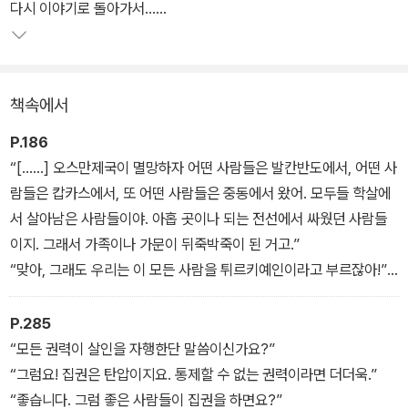
다. 일정의 마지막 날, 바그너 교수는 혹한의 날씨에도 흑해 방문을 고
다시 이야기로 돌아가서……
집하고 두 사람은 해안가로 향한다. 차가운 파도 앞에서 바그너 교수
는 돌연 바이올린으로 곡조가 반복되는 세레나데를 연주하기 시작하
고 온몸이 얼어붙어 죽음의 위기에 놓인다.
책속에서
마야는 바그너 교수와 동행하며 전쟁 중 자행된 박해와 학살, 그리고
P.186
이를 묵인하고 동조한 여러 국가의 과거를 듣고는 경악한다. 잔인한
“[……] 오스만제국이 멸망하자 어떤 사람들은 발칸반도에서, 어떤 사
인류 역사의 이면을 되짚고 국가 권력의 순수성을 의심하는 시간 속
람들은 캅카스에서, 또 어떤 사람들은 중동에서 왔어. 모두들 학살에
에서 마야는 잔혹한 가족사의 비밀까지 알게 된다. 마침내 진실을 마
서 살아남은 사람들이야. 아홉 곳이나 되는 전선에서 싸웠던 사람들
주한 마야는 보수적이고 억압적인 세상에 저항하기로 결심하고 바그
이지. 그래서 가족이나 가문이 뒤죽박죽이 된 거고.”
너 교수를 위한 마지막 선물을 준비한다.
“맞아, 그래도 우리는 이 모든 사람을 튀르키예인이라고 부르잖아!”
“민족의 개념이 아니라, 튀르키예인이라는 단어는 학살에서 살아남
아 아나톨리아반도로 피신해 온 사람들의 공동체를 말하는 거야. 새
P.285
로운 인생, 새로운 국가, 새로운 국민. 중앙아시아에 정착한 튀르키예
“모든 권력이 살인을 자행한단 말씀이신가요?”
민족을 이야기하는 게 아니야.”
“그럼요! 집권은 탄압이지요. 통제할 수 없는 권력이라면 더더욱.”
“좋습니다. 그럼 좋은 사람들이 집권을 하면요?”