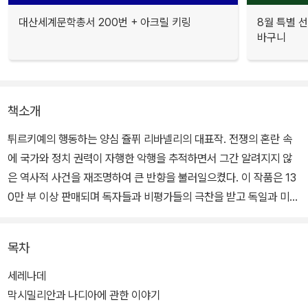
대산세계문학총서 200번 + 아크릴 키링
8월 특별 선
바구니
책소개
튀르키예의 행동하는 양심 쥴퓌 리바넬리의 대표작. 전쟁의 혼란 속
에 국가와 정치 권력이 자행한 악행을 추적하면서 그간 알려지지 않
은 역사적 사건을 재조명하여 큰 반향을 불러일으켰다. 이 작품은 13
0만 부 이상 판매되며 독자들과 비평가들의 극찬을 받고 독일과 미국
에서도 베스트셀러가 되었으며, 『보스턴 글로브』 “독자들이 뽑은 올
해 최고의 책”, 『팝매터스』 “올해 최고의 책”으로 선정되기도 했다.
목차
열네 살 아들을 혼자 키우며 대학에서 일하는 마야는 튀르키예를 찾
세레나데
은 독일계 미국인 노교수 막시밀리안 바그너를 수행하는 업무를 맡는
막시밀리안과 나디아에 관한 이야기