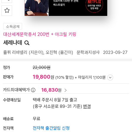
소득공제
대산세계문학총서 200번 + 아크릴 키링
세레나데
쥴퓌 리바넬리
(지은이),
오진혁
(옮긴이)
문학과지성사
2023-09-27
정가
22,000원
19,800
판매가
원
(10% 할인) +
마일리지 1,100원
16,830
카드최대혜택가
원
수령예상일
택배 주문시 8월 7일 출고
(중구 서소문로 89-31 기준)
변경
배송료
무료
전자책
전자책 출간알림 신청