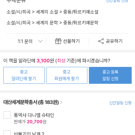
주제분류
신간알림 신청
소설/시/희곡
>
세계의 소설
>
중동/튀르키예소설
소설/시/희곡
>
세계의 문학
>
중동/튀르키예문학
선물하기
공유하기
이 책을 알라딘에
3,100
원 (
최상
기준)에 파시겠습니까?
중고
중고
중고 등록
알라딘에 팔기
회원에게 팔기
알림 신청
대산세계문학총서 (총 183권)
신간알림 신청
통역사 다니엘 슈타인
판매가
20,700
원
비둘기의 날개 2