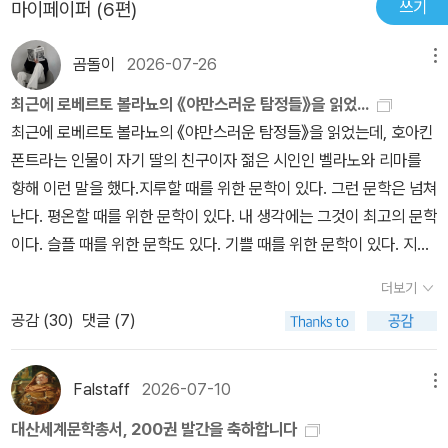
쓰기
마이페이퍼 (6편)
고등학교 시절부터 앙카라에서 조부모와 함께 살며 하라는 공부는 하
지 않고 이때부터 습작을 하다가 작품 속에서도 간략하게 소개하는
곰돌이
2026-07-26
메뉴
세계적인 1968년 운동에 충격을 받는다. 이때 그리 크지 않은 진보
서적을 파는 책방을 경영하면서 어울리게 된 진보 성향의 지식인 그
최근에 로베르토 볼라뇨의 《야만스러운 탐정들》을 읽었...
룹으로부터 깊게 영향을 받았다. 1971년에 군사 쿠데타가 일어나자
최근에 로베르토 볼라뇨의 《야만스러운 탐정들》을 읽었는데, 호아킨
리바넬리는 71년 한 해 동안 두 번 체포, 구금되었으나 아버지의 뒷배
폰트라는 인물이 자기 딸의 친구이자 젊은 시인인 벨라노와 리마를
가 좋아서 그랬는지 풀려났고, 72년에 또다시 수배가 되자 여권을 위
향해 이런 말을 했다.지루할 때를 위한 문학이 있다. 그런 문학은 넘쳐
조해 독일로 도피했다. 74년에 사면 복권 조치로 76년에 귀국했지만
난다. 평온할 때를 위한 문학이 있다. 내 생각에는 그것이 최고의 문학
정국이 불안정해지자 이후 11년 동안 스톡홀름, 파리, 아테네, 뉴욕 등
이다. 슬플 때를 위한 문학도 있다. 기쁠 때를 위한 문학이 있다. 지식
을 전전하며 엘리아 카잔, 아서 밀러, 제임스 볼드윈, 피터 유스티노프
에 갈증을 느낄 때를 위한 문학이 있다. 절망할 때를 위한 문학이 있
더보기
등의 극문화 관련자, 현대음악에서 뛰어난 업적을 이룬 그리스 작곡
다. 이 마지막 문학이 울리세스 리마와 벨라노가 하고 싶어 한 문학이
가 미키스 테오도라키스 등과 교류하며, 본격적으로 OST를 포함한
공감 (
30
)
댓글 (7)
다. 곧 알겠지만 심각한 오류이다. 예를 들어 평온하고 교양 있고 대체
다양한 분야의 음악을 만들고, 소설도 쓰기 시작했다. 다시 튀르키예
로 건전한 생활을 하는 성숙한 독자, 즉 평균적인 독자를 생각해보자.
로 돌아온 쥴퓌 리바넬리는 소설창작을 위해 음악을 중단하는 한편
책과 문학지를 구매하는 사람을. 자 그 사람이 여기 있다. 그 사람은
Falstaff
2026-07-10
메뉴
정치에도 적극적으로 참여해 국회의원에 당선하기에 이른다. 금세 환
차분할 때를 위해, 평온할 때를 위해 쓰인 문학을 읽을 수 있다. 또한
대산세계문학총서, 200권 발간을 축하합니다
멸을 느껴 때려 치우기는 했지만. (위키피디아 참조했음) 리바넬리의
터무니없거나 유감스러운 공모(共謀) 없이 비판적인 눈으로 그리고