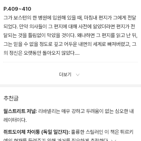
간 힘의 충돌 때문에 사람들이 서로 만나지 못하고 고통을 받고 있었
P.409~410
다. 인간의 행복은 파워게임 사이에서 그저 가련한 하나의 이야깃거
그가 보스턴의 한 병원에 입원해 있을 때, 마침내 편지가 그에게 전달
리에 지나지 않았다.
되었다. 만약 의사들이 그 편지에 대해 사전에 알았더라면 편지가 전
달되는 것을 틀림없이 막았을 것이다. 왜냐하면 그 편지를 읽고 난 뒤,
그는 믿을 수 없을 정도로 깊고 어두운 내면의 세계로 빠져버렸고, 그
의 정신은 오랫동안 돌아오지 않았다.
그는 눈이 창밖을 향해 있었고, 잠꼬대하듯 계속 중얼거렸다.
“갈게!” 그가 말했다. “갈게 나디아, 갈게.”
더보기
그러고는 편지에 적힌 세레나데를 기억해내려고 했다. 하지만 뒤엉켜
버린 기억의 심연에서 단 한 장의 악보도 꺼내지 못했다.
추천글
월스트리트 저널:
리바넬리는 매우 강하고 두려움이 없는 심오한 내
레이터이다.
쥐트도이체 차이퉁 (독일 일간지):
훌륭한 스릴러인 이 책은 튀르키
예의 현재를 들려주기 위해 과거를 집요하게 추적한다.