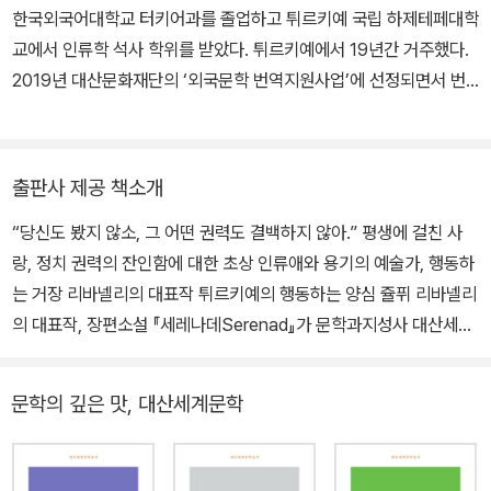
한국외국어대학교 터키어과를 졸업하고 튀르키예 국립 하제테페대학
세계 문화와 평화에 기여한 공로로 1996년 파리 유네스코로부터 명
교에서 인류학 석사 학위를 받았다. 튀르키예에서 19년간 거주했다.
예 대사로 위촉되었고, 유네스코 사무총장의 자문 역을 맡았다. 200
2019년 대산문화재단의 ‘외국문학 번역지원사업’에 선정되면서 번
2~2006년 튀르키예 국회와 유럽의회에서 의원직을 역임했다. 한국
역가의 삶을 살고 있다. ‘마지막 섬’, ‘어부와 아들’, ‘세레나데’, ‘호랑이
에서는 『살모사의 눈부심』(2002)이 처음 소개된 이후, 『마지막 섬』
등에서’, ‘네페스 네페세’ 등의 작품을 번역했다.
(2022), 『어부와 아들』(2023), 『세레나데』(2023)가 번역 출간되
었다.
출판사 제공 책소개
“당신도 봤지 않소, 그 어떤 권력도 결백하지 않아.” 평생에 걸친 사
랑, 정치 권력의 잔인함에 대한 초상 인류애와 용기의 예술가, 행동하
는 거장 리바넬리의 대표작 튀르키예의 행동하는 양심 쥴퓌 리바넬리
의 대표작, 장편소설 『세레나데Serenad』가 문학과지성사 대산세계
문학총서 185번으로 출간되었다. 『세레나데』는 전쟁의 혼란 속에 국
가와 정치 권력이 자행한 악행을 추적하면서 그간 알려지지 않은 역
문학의 깊은 맛, 대산세계문학
사적 사건을 재조명하여 큰 반향을 불러일으켰다. 이 작품은 130만
부 이상 판매되며 독자들과 비평가들의 극찬을 받고 독일과 미국에서
도 베스트셀러가 되었으며, 『보스턴 글로브』 “독자들이 뽑은 올해 최