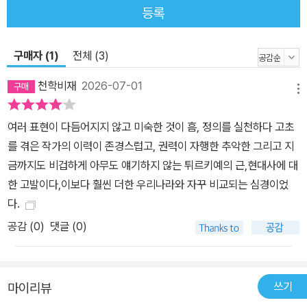
활동에 매진하며 내린 답은 결국 세상을 바꿔야 한다는 것이었다. 리
등록
바넬리는 음악과 직접적인 정치 참여를 거쳐, 이제 문학으로써 세상
을 바꾸겠다는 일념으로 모든 활동을 정리하고 집필에 몰두하고 있
구매자 (1)
전체 (3)
다. 실제로 『세레나데』가 출간된 2011년, 작품 속에서 언급된 아르메
천학비재
2026-07-01
니아인 학살, 푸른 연대, 스트루마호 사건 등 역사 속에 묻혔던 진실이
메뉴
언론을 통해 알려지면서 큰 반향을 일으키기도 했다.
여러 표현이 다듬어지지 않고 미숙한 것이 흠, 정의를 실천하다 고초
를 겪은 작가의 이력이 존경스럽고, 권력이 자행한 추악한 그리고 지
금까지도 비겁하게 아무도 얘기하지 않는 튀르키예의 근,현대사에 대
한 고발이다,이보다 훨씬 더한 우리나라와 자꾸 비교되는 심경이었
다.
공감 (
0
)
댓글 (0)
쓰기
마이리뷰