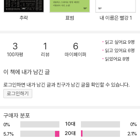
화주의 사상이 가장 잘 드러나는 소설이다. 작품에서 드러나듯이, 튀
르키예는 제2차 세계대전 중 나치 독일에 전시 필수 광물인 크롬을
추락
표범
내 이름은 빨강 1
납품하면서도, 나치의 박해와 학살을 피해 망명처를 찾던 유대인 교
수들과 지식인들을 받아들였고, 튀르키예 국립대학교와 국가기관에
서 일하게 했다. 튀르키예의 서구화, 현대화를 이끌어갈 고급 인력을
읽고 싶어요 9명
3
1
6
양성하기 위해서였다. 그러나 유대인 난민을 태우고 표류하던 스트루
읽고 있어요 6명
100자평
리뷰
마이페이퍼
마호에는 너무나도 정치적이고 비인간적인 태도를 보였고 끝내 그들
읽었어요 8명
을 저버렸다. 마야와 오빠 네즈뎃 대령 간의 대화에서도 그간 튀르키
이 책에 내가 남긴 글
예 내에서도 알려지지 않았던 실제 사건들이 언급된다. 2차대전 당시
튀르키예 정부는 중립을 선언하고도 내심 독일의 승리를 기대했고,
로그인하면 내가 남긴 글과 친구가 남긴 글을 확인할 수 있습니다.
크림반도의 튀르키예계 민병대 ‘푸른 연대’가 독일 편에서 러시아와
로그인하기
싸우도록 비밀리에 지원했다. 그러나 독일의 패전 후 러시아가 ‘푸른
연대’를 반역죄로 처벌하고자 신병 인도를 요구하자, 튀르키예 정부
구매자 분포
는 그들을 러시아에 넘겼고, 국경을 넘자마자 전원 처형당한 역사적
10대
0%
0%
진실이 이 작품을 통해 재조명되기도 했다. 리바넬리는 튀르키예 정
20대
2.1%
5.7%
부의 이러한 이중성에 대해 숨김없이 묘사하면서 정치 권력과 국가에