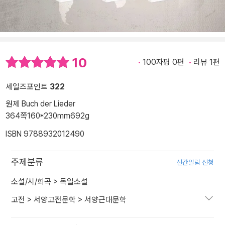
10
100자평 0편
리뷰 1편
세일즈포인트
322
원제 Buch der Lieder
364쪽
160*230mm
692g
ISBN 9788932012490
주제분류
신간알림 신청
소설/시/희곡
>
독일소설
고전
>
서양고전문학
>
서양근대문학