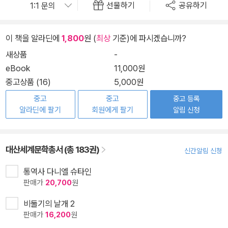
선물하기
공유하기
이 책을 알라딘에
1,800
원 (
최상
기준)에 파시겠습니까?
새상품
-
eBook
11,000원
중고상품 (16)
5,000원
중고
중고
중고 등록
알라딘에 팔기
회원에게 팔기
알림 신청
대산세계문학총서 (총 183권)
신간알림 신청
통역사 다니엘 슈타인
판매가
20,700
원
비둘기의 날개 2
판매가
16,200
원