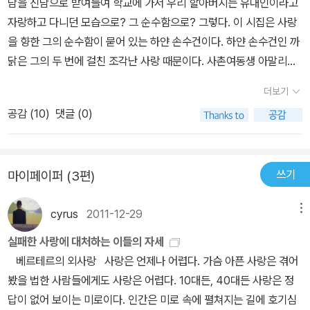
담을 진담으로 받여들여 학교에 가서 우리 할아버지는 유대인이라고
자랑하고 다니던 모습으로? 그 순수함으로? 그렇다. 이 시집은 사랑
을 향한 그의 순수함이 묻어 있는 하얀 손수건이다. 하얀 손수건인 까
닭은 그의 두 번에 걸친 조각난 사랑 때문이다. 사촌여동생 아말리와
테레제에 대한 두 번의 사랑은 한번도 결실을 못 맺고 그의 현실적 삶
더보기
의 무능력만을 증명하는 계기가 되었다. 그래도 그 두 번의 실패한 사
공감 (
10
)
댓글 (0)
랑이 이 시집에 독일 최고의 사랑시를 만들어주었고, 나중에 하이네
가 망명처 파리에서 경제적으로 고통을 받을 때에도 많은 도움을 주
었다. <서정적 간주곡>에 실려 있는 많은 시들은 사랑시에 있어서 시
쓰기
마이페이퍼 (3편)
적 표현의 극치를 보여주는 것들이다. 페트라르카 풍의 여성 묘사가
바닥 났을 때 하이네가 등장하여 새로운 사랑시적 표현의 보고를 만
cyrus
2011-12-29
메뉴
들었다. 독일 민요 특유의 4행절에 담긴 애틋한 정조, 그 기본적인 정
서를 우리는 세칭 <로렐라이>에서 확인할 수 있다.처음엔 단아한 아
실패한 사랑에 대처하는 이들의 자세
름다움으로 시작되던 노래는 끝 부분에 가면 언제가 급전을 이루며
베르테르의 외사랑
사랑은 언제나 어렵다. 가슴 아픈 사랑은 겪어
새로운 결말을 맺으니 이는 하이네가 조롱하던 낭만주의자들, 아니
봤을 법한 사람들에게도 사랑은 어렵다. 10대든, 40대든 사랑은 정
현실감을 잃은 자신에 대한 자책이 아닐까? 하이네가 얼마나 문학적
답이 없어 보이는 미로이다. 인간은 미로 속에 펼쳐지는 길에 호기심