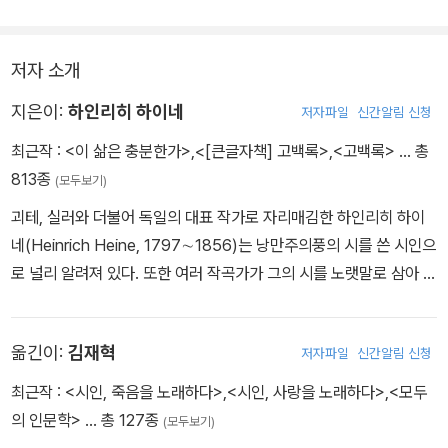
저자 소개
지은이:
하인리히 하이네
저자파일
신간알림 신청
최근작 :
<이 삶은 충분한가>
,
<[큰글자책] 고백록>
,
<고백록>
… 총
813종
(모두보기)
괴테, 실러와 더불어 독일의 대표 작가로 자리매김한 하인리히 하이
네(Heinrich Heine, 1797∼1856)는 낭만주의풍의 시를 쓴 시인으
로 널리 알려져 있다. 또한 여러 작곡가가 그의 시를 노랫말로 삼아 아
름다운 성악곡을 만들었다는 점에서 서정시인으로도 불린다. 그러나
하이네는 ‘3월 이전’을 대표하는 작가 중 하나로서 신문과 잡지 기사
옮긴이:
김재혁
저자파일
신간알림 신청
를 비롯하여 소설, 드라마, 수필, 여행기 등의 다양한 분야에서 당대의
현실을 질타했던 참여 지식인이자 작가였다. 그의 작품에 나타나는
최근작 :
<시인, 죽음을 노래하다>
,
<시인, 사랑을 노래하다>
,
<모두
사회 비판, 즉 독일의 정치와 정신세계에서 나타나는 반동적 요소에
의 인문학>
… 총 127종
(모두보기)
대한 신랄한 비판은 프로이센 정부의 탄압에 직면하게끔 했고, 프랑