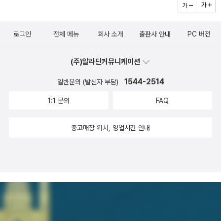
책들이 몇 권 포함돼 있는데, 먼저 시집들. 릴케의 <릴케 시집>과 하
야기는 너무나도 유명하다. 그리고 이 불행한 베르테르의 모습 속에
지적 성취는 교육체계와 무관함을 입증하는 돌연변이인지 종잡을 수
이네의 <노래의 책>(이상 독일어권), 푸슈킨의 <서정시집>(러시
는 사랑의 열병을 앓았던 젊은 시절의 괴테뿐만 아니라 역시 사랑의
없지만, 하여간에 내가 아는 한, 한국어를 구사하는 우리세대 외국인
아), 엘리어트의 <황무지>(영미권), 네루다의 <모두의 노래>(스페
열병을 앓았던 또 다른 인물이 투영되어 있다. 제3의 인물이란 괴테
로그인
전체 메뉴
회사 소개
출판사 안내
PC 버전
들(?) 가운데 가장 똑똑하다. 나는 <당신들의 대한민국>을 그해의
인어권) 등이 언어권별로 선정된 듯한데, 프랑스 시인들이 빠진 것이
의 친구 예루살렘이다. 공교롭게도 이 두 사람은 같은 시기에 이루어
책으로 꼽은바 있고, 아주 감격적인 독후감을 쓰기도 했는데(이 독후
좀 특이하다(요컨대, 보들레르가 빠져 있는 것). <모두의 노래>를 제
질 수 없는 사랑으로 인해 정신적인 고통에 시달려야하는 시간을 보
(주)알라딘커뮤니케이션
감의 일부는 신문광고에 사용되기도 했다), 이후에도 그는 기대를 저
외하면(음반에 부록으로 포함돼 있다) 모두가 번역본이 나와 있는 작
내게 되었는데 괴테는 자신이 흠모하는 여인을 마주하지 않기 위해서
버리지 않고 꼬박꼬박 우리의 게으름과 타성적인 사고를 후려치는 책
1544-2514
일반문의 (발신자 부담)
품들이다(푸슈킨의 경우엔 단도직입적으로 운문소설 <예브네기 오
본인 스스로 다른 지역으로 도피하다시피 함으로써 극복할 수 있었
들을 출간하고 있다(*그의 자전적 약력에 대해서는 공저인 <젊은 날
네긴>을 꼽는 게 어땠을까 싶다). 소설의 경우에도 토마스 만의 <
1:1 문의
FAQ
다. 하지만 그의 친구 예루살렘은 고통을 견디다 못해 자살이라는 비
의 깨달음>(인물과사상사, 2005)을 참조할 수 있다). 이번 신간은
부덴브로크가의 사람들>이나 발자크의 <잃어버린환상>, 만초니의
극적인 결과를 선택하고 말았다. 사랑의 열병을 앓은 베르테르의 모
‘오리엔탈리즘을 넘어서’란 문제의식으로 채워져 있는데, 사실 나는
<약혼자들> 등이 포함된 것은 안심할 수 있는 번역본들이 출간된 사
중고매장 위치, 영업시간 안내
습이 젊은 괴테라면, 소설 결말부에 자살로 인해 생을 마감하는 모습
이 책을 인터넷서점에 주문하는 것보다 빨리 사보려고 네댓 군데의
실에 힘입은 바 클 것이다. 특이사항이라 할 만한 것은 프란츠 파농의
은 예루살렘이라고 볼 수 있는 것이다. 시대가 변할수록 인물에 대한
서점을 돌아다녔지만, 끝내 구할 수 없었다. 서점들의 아둔한 감각에
<검은 피부, 하얀 가면>, 피어시그의 <선(禪)과 모터사이클 관리술
평가가 달라지듯이 오늘날에는 베르테르를 ‘사랑의 감정에서 야기되
혀를 찰 수밖에. 해서, 순수하게 2003년의 책이지만, 2004년에도
> 등이 포함된 것인데, 파농의 책이야 번역서라도 있지만, 생소한 피
는 고통을 견디지 못한 채 무모하게 생을 마감해버린 사랑도 실패해
아직 손에 들지 못한 책이다. 아마도 모레쯤 사볼 수 있지 않을까 한
어시그(1928- )의 책은 어떤 연줄로 포함된 것인지?(굳이 지적하자
버린 인생 실패자’라는 평가가 있을 것이다. 하지만 괴테가 살았던 낭
다. 사실, 박노자의 책을 추천한다는 것은 다반사(茶飯事; 먹고 마시
면, 플로베르와 조이스도 빠졌는데 말이다. 프루스트는 분량 때문에
만주의 시대에는 베르테르가 경험한 사랑은 젊은 시절 꼭 겪어야 하
는 일)이기에, 크게 떠들 만한 일도 아니다. 두번째 책은, 조광제의
뺐다손 치더라도.)물론 그의 작품 <선과 모터사이클 관리술(Zen an
는 청춘의 일부분이며 독일의 젊은이들은 베르테르의 삶과 사랑을 동
메를로-퐁티의 <지각의 현상학> 강해록인 <몸의 세계, 세계의 몸>