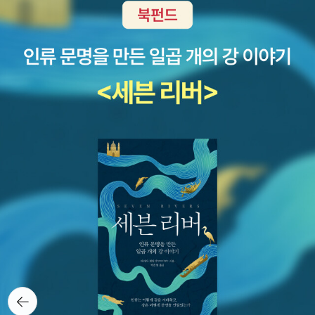
d the Art of Motorcycle Maintenance)>이 멜빌의 <모비딕>에
경하기도 했다. 심지어 소설 속 베르테르가 입고 있던 노란색 조끼와
(이학사)이다. 이 책도 나오긴 작년에 나왔지만, 발행일자는 2004년
비견되기도 할 만큼 중요한 작품이라지만, 문제는 독자가 우리말로
푸른색 연미복은 당시 선풍적인 인기를 끌었고 그를 모방하는 자살
1월 10일로 돼 있는 ‘미래의 책’이다. 그러니 공식적으론 아직 읽으면
읽을 수 없다면 말 그대로 '그림의 떡' 아닌가? '21세기 한국이 문화적
신드롬까지 생겨났다. 베르테르에 대한 동경은 독일뿐만 아니라 유럽
안되는 책이기도 하다. ‘강해’라는 건 강의와 해제를 말한다. 저자가
상황에서 다시 읽으면 좋은 작품'이 문제가 아니라 '읽을 수라도 있으
곳곳에 퍼질 정도로 대단했는데 프랑스의 황제 나폴레옹 역시 괴테의
철학아카데미에서 국역본 <지각과 현상학>이 나오기 이전에 이 메를
면 좋은 작품'이 문제가 되는 것이니까. 여기서 '고전'에 대한 한 가지
<젋은 베르테르의 슬픔>을 애독했으며 베르테르의 복장을 따라 입을
로-퐁티 ‘선생님’의 주저를 풀어서 강의한 내용이다. ‘거의 독학하다
원칙에 합의할 수 있는데, 그건 일차적으로 '번역'돼 있어야 한다는
정도였다. 이런 현상 덕분에 소위 ‘베르테르 효과’라는 자살과 관련된
시피 한 연구’라는 저자의 말에서도 알 수 있는 바이지만, 메를로-퐁
것, 그래서 손쉽게 구해서 읽을 수 있어야 한다는 것이다. 그렇다고
사회학적 용어가 탄생할 수 있었다.
『젊은 베르테르의 슬픔』삽
티에 관한 국내 학계의 연구는 아직 걸음마 단계이다. 더구나 지난번
번역본이 나와 있다고만 해서 문제가 종결되는 것은 아니다. 가령, 디
화 중에서 (베르테르가 자살을 하는 장면, 민음사판 pp 211) “로테,
에 나온 국역본조차도 조광제에 의하면, 오역의 범벅이기 때문에(“<
킨스의 <위대한 유산> 같은 경우는 <영미명작, 좋은 번역을 찾아서>
나는 두려워하지 않고, 차갑고 무서운 술잔을 손에 들어 죽음의 도취
지각의 현상학> 번역문에 대한 분석', <아카필로> 제8호, 2003) 일
(창비, 2005)에 따르면 다수의 번역본들에도 불구하고 추천할 만한
를 다 마셔버리렵니다. 당신이 이 잔을 내게 손수 내어주셨습니다. 나
반 독자가 메를로-퐁티를 읽어낸다는 것은 거의 기적적인 일이다. 그
번역이 한 종도 없는 걸로 돼 있는데(제목은 '막대한 유산'으로 하고),
는 망설이지 않겠습니다. 모든 것이! 모든 것이 내 인생의 모든 소원과
런 점에서, 이 신간의 의의는 원전 독해에 대한 갈증을 어느 정도 채워
이 해제를 읽은 (청소년을 포함한) 독자들은 어떻게 '고전'과 만나야
희망이 이뤄졌습니다! 이렇게 냉정하게, 이렇게 담담하게 죽음의 철
줄 수 있을 거라는 점이다. 세번째 책은 실천윤리학의 거장인 호주
하는 걸까? 궁극적으로 '고전해제'라는 것은 고전 읽기를 대신하는 것
문을 두드립니다!” (괴테『젊은 베르테르의 슬픔』민음사, pp 209~
의 철학자 피터 싱어의 <세계화의 윤리>(아카넷)이다. 이 책도 발행
이 아니라 그 읽기를 제안하고 유혹하는 것이 본연의 임무라고 할 때
210) 죽음의 철문을 두드리다니... 베르테르가 자살하기 직전에
일자가 2003년 12월 30일이니 벌써 한 해 묵은 책이다. 원제는
. 지
말이다. 해서, 우리가 합의할 수 있는 또다른 원칙은 신뢰할 수 있
쓴 편지 속 구절에서도 알 수 있듯이 사랑의 갈망에 허덕이다가 결국
젝은 여러 글들에서 현재의 세계화의 일면성과 불충분성(경제적 세계
뒤로가
는 번역이어야 한다는 것. 거기에 마지막 원칙을 하나 더 덧붙이자
죽음을 선택하는 그의 결단이 극단적으로 느껴지는 대목이다. 하지만
기
화에 대한 열변들에는 정치적 진리의 보편성에 대한 주장이 빠져있기