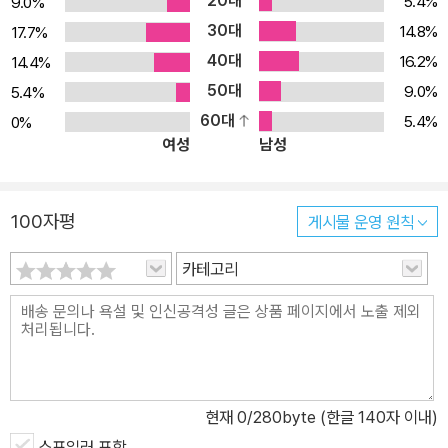
20대
5.4%
9.0%
30대
14.8%
17.7%
40대
16.2%
14.4%
50대
9.0%
5.4%
60대
5.4%
0%
여성
남성
100자평
게시물 운영 원칙
카테고리
현재
0
/280byte (한글 140자 이내)
스포일러 포함