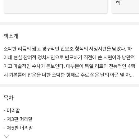
합
책소개
소박한 리듬의 짧고 경구적인 민요조 형식의 서정시편을 담았다. 하
이네 현실 참여적 정치시인으로 변모하기 직전에 쓴 시편이라 낭만적
이고 마술적인 수사가 돋보인다. 대부분이 독일 리트의 전통적인 4행
시 기본틀에 압운을 더한 소박한 형태로 주로 젊은 날의 아픔 및 자연
의 변용적 이미지를 환시적으로 노래한 것이다.
목차
하이네가 직접 쓴 제3판과 제5판의 머리말이 게재되어 <노래의 책>
에 보내는 하이네의 따사로운 애정을 확인할 수 있다. 세상에 널리 알
- 머리말
려진 달콤한 사랑시편은 1부에서 3부에 걸쳐 수록되었다. (총 5부로
- 제3판 머리말
구성)
- 제5판 머리말