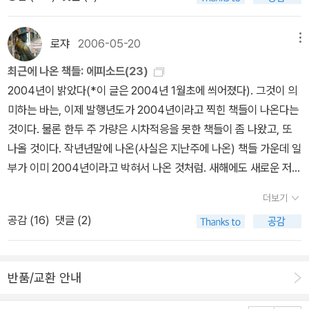
들에게도 '서양 고전'에 대한 유익한 길잡이가 되어줄 듯하다. 출판사
것을 진정한 ‘사랑’이라고 봐야할지... 필자는 살면서 전자의 입장만
휴머니스트에서는 동양편으로 이미 2권을 출간한 바 있는데, 아마
경험해봤는데 이것 역시 ‘사랑’의 한 범주에 속한다고 생각했다. 아니,
도 4권까지 나온 <세계의 교양을 읽는다>의 '성공'에 힙입어(내가 이
로쟈
2006-05-20
메뉴
개인적인 입장으로 봐서는 이것은 온전한 ‘사랑’이라고 말하기보다는
출판사의 책을 처음 접한 것도 <세계의 교양을 읽는다> 시리즈를 통
‘외사랑’ 쪽에 가깝다고 말하고 싶다. 내가 그 사람을 사랑한다는 걸
최근에 나온 책들: 에피소드(23)
해서였지 않나 싶다) '고전'에까지 손길을 뻗은 게 아닌가 싶다. 한편
그 사람도 알고 있지만 받아주지 않는 것이 외사랑이다. 상대방이 내
2004년이 밝았다(*이 글은 2004년 1월초에 씌어졌다). 그것이 의
으로 '교양'과 '고전'은 거의 '한 식구'라고도 할 수 있으니(고전에 대한
가 그를 사랑한다는 것을 알고는 있지만 둘 사이의 사랑이 아닌 일방
미하는 바는, 이제 발행년도가 2004년이라고 찍힌 책들이 나온다는
식견이 바로 교양 아닌가?) 이 '손길'은 지극히 자연스럽다. 잠시
통행적인 사랑이다. 외사랑으로 인한 실연 역시 짝사랑의 실패처럼
것이다. 물론 한두 주 가량은 시차적응을 못한 책들이 좀 나왔고, 또
소개를 옮겨보면, '총 네 권에 걸친 방대한 분량으로 각 분야/각 권마
가슴 아픈 결과이지만 그걸 감수하고 극복하게 되면 성공할 수 있다.
나올 것이다. 작년년말에 나온(사실은 지난주에 나온) 책들 가운데 일
다 '시간과 문명의 파노라마', '정의와 권력, 정치 변증법' ,'영혼과 성
‘열 번 찍어 안 넘어가는 나무가 있다’라는 속담처럼 십전팔기 끝에 성
부가 이미 2004년이라고 박혀서 나온 것처럼. 새해에도 새로운 저자
장' 등의 주제에 따라 고대 그리스 철학자들부터 20세기 현대 지성들
공하는 커플도 드물게나마 나오기도 하지만 그것이 이루어지기 전까
들이 탄생하고, 새로운 책들이 육체를 얻을 것이다. 책의 바다에서 허
의 저서까지 고전들을 선정, 소개한다. '교과서적인 고전 편식'을 지양
더보기
지 정신적 고통을 감수해야 한다. 그리고 오랜 세월, 그런 고통을 감수
우적거리는 사람에게 감동적인 것은 해돋이가 아니라, 그러한 책들의
하고 우리 사회에 가장 깊고 넓게 영향을 끼치는 책, 21세기 한국의
공감 (
16
)
댓글 (2)
하면서까지 사랑을 갈망하더라도 사랑의 결실을 맺기가 쉽지 않다.
풍경이다(불쌍해도 할 수 없는 노릇이다!). 최근에 나온 책으로 제
문화 상황에서 다시 읽으면 좋은 작품을 선정했다.' 그렇게 선정된
외사랑으로 인해 정신적, 신체적 고통을 겪은 불운한
일 먼저 손에 꼽을 만한 것은 박노자의 <하얀 가면의 제국>(한겨레신
목록을 죽 훑어보았는데, 인문/자연과 정치/사회 분야에서 특별히 억
인물을 꼽으라면 아마도 샤를로테를 사랑한 베르테르일 것이다. 이미
문사)이다. 2001년 12월 <당신들의 대한민국>(한겨레신문사)으로
지스럽게 들어앉아 있는 책은 보이지 않는다. 대개가 고전으로서의
반품/교환 안내
약혼자가 있는 여주인공 로테를 만나 열렬한 사랑에 빠지지만 결국
우리에게 자신의 존재를 정식으로 각인시킨바 있는 이 러시아계 한국
평판을 얻고 있는 책들이란 얘기이다. '문학'쪽에는 다소 눈길을 끄는
실의와 좌절 끝에 권총자살로 생을 마감한 이 비극적인 젊은이의 이
인은 소비에트 교육체계의 탁월성을 입증하는 산증인인지, 한 인간의