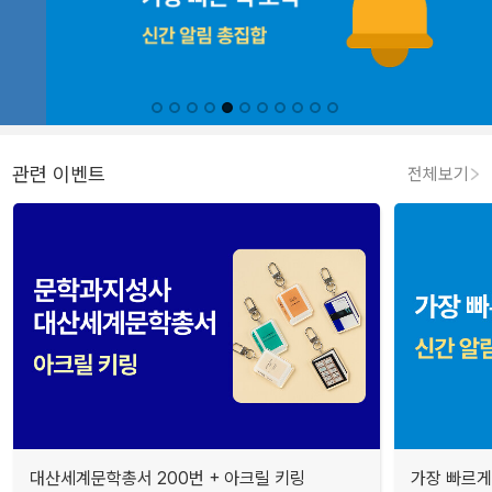
관련 이벤트
전체보기
대산세계문학총서 200번 + 아크릴 키링
가장 빠르게