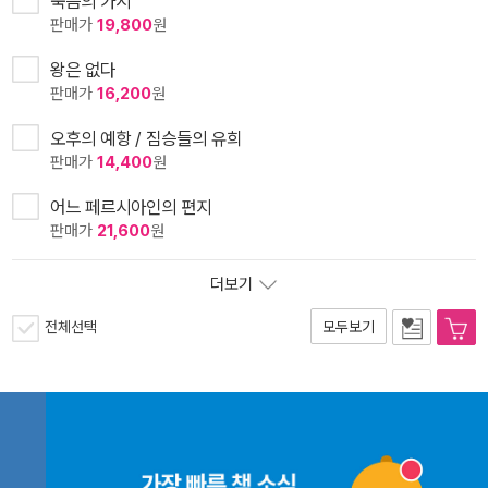
죽음의 가시
판매가
19,800
원
왕은 없다
판매가
16,200
원
오후의 예항 / 짐승들의 유희
판매가
14,400
원
어느 페르시아인의 편지
판매가
21,600
원
더보기
전체선택
모두보기