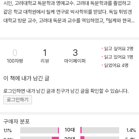
시인, 고려대학교 독문학과 명예교수. 고려대 독문학과를 졸업하고
스 7월 혁명(1830)에 열광했던 그는 결국 1831년 독일을 떠나 파리
같은 학교 대학원에서 릴케 연구로 박사학위를 받았다. 독일 튀빙겐
로 이주했다. 그는 곧 파리의 살롱에서 유명 인사가 되었고, 빅토르 위
대학교 방문 교수, 고려대 독문과 교수를 역임하였고, 『릴케와 한국의
고, 알렉상드르 뒤마, 조르주 상드, 외젠 들라크루아, 프레데리크 쇼
시인들』, 『릴케의 시적 방랑과 유럽 여행』, 『서정시의 미학』 등을 집
팽, 프란츠 리스트 등 당시 파리 문화계의 인사들과 교류했다. 그러나
필했다. 1994년 《현대시》로 등단, 시집 『내 사는 아름다운 동굴에
파리에서 하이네는 늘 독일을 그리워했고 그리움은 매번 고통으로 남
달이 진다』, 『아버지의 도장』, 『딴생각』이 있다. 옮긴 책으로 릴케의
읽고 싶어요 2명
았다. 그의 작품은 독일에서 검열과 압수의 대상이었고, 프로이센 정
0
1
3
『두이노의 비가』, 『나는 나의 삶을 살고 있습니다: 릴케의 기도시집』,
읽고 있어요 1명
부는 하이네를 추방할 것을 프랑스 정부에 꾸준히 요구했다. 향수병
100자평
리뷰
마이페이퍼
『젊은 시인에게 보내는 편지』, 『말테의 수기』, 게오르크 트라클의 『푸
읽었어요 4명
에 더해 경제적 어려움과 질병에 시달리던 하이네는 1856년 2월 17
른 순간, 검은 예감』, 니체의 『네 가슴속의 양을 찢어라』, 구스타프 마
일에 생을 마감할 때까지 창작 활동을 멈추지 않았다. 《여행 화첩》,
이 책에 내가 남긴 글
이링크의 『골렘』, 노발리스의 『푸른 꽃』, 귄터 그라스의 『넙치』, 알프
《노래의 책》, 《로만체로》, 《파우스트 박사. 무용 시》, 《고백록》, 《망
레트 되블린의 『베를린 알렉산더 광장』, 베른하르트 슐링크의 『책 읽
로그인하면 내가 남긴 글과 친구가 남긴 글을 확인할 수 있습니다.
명 중의 신들》, 《루트비히 마르쿠스》, 《1853년과 1854년의 시》,
어주는 남자』 등이 있다.
로그인하기
《루테치아》 등 여러 작품을 남겼다.
구매자 분포
10대
1.4%
1.1%