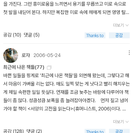
감수성을 타고 났는지는 이 시집에서 잘 드러난다. 나중에 그가 정치
을 가진다. 그런 흥미로움을 느끼면서 용기를 무릅쓰고 미로 속으로
참여적 성격을 띠지만 그가 추구하는 것은 언제나 순수문학을 통한
첫 발을 내딛어 본다. 하지만 복잡한 미로 속에 헤매게 되면 영영 탈출
민중의 교화였다. 문학과 시를 사랑하는 마음으로 현실을 살아가면
할 수 없게 된다. 그런 위험성을 지녔음에도 불구하고 미지의 영역에
더보기
현실 또한 순수하고 아름다워지지 않겠는가. 너무 소박한 생각인지도
대한 호기심에 이끌려 미로를 즐긴다. 알지 못하는 이성에 대한 호기
모른다. 그러나 증오의 날을 부드럽게 해줄 수 있는 시가 있다면, 삶의
공감 (
10
)
댓글 (5)
심이 싹 틔어 사랑의 감정으로 형성해보지만 자신의 반려자로 만들기
긴박한 날 중 하루라도 행복하게 해줄 수 있는 시가 있다면...그러나
에는 쉽지가 않다. 실연이라는 가슴 아픈 사랑이 낳은 결과를 경험했
사랑은 언제나 '꿀통에 담긴 고통' 아니던가. 달콤하면 쌉싸름한... 간
음에도 인간은 또 다른 상대로부터 사랑을 갈망한다. 미로 속에 갇히
로쟈
2006-05-24
메뉴
지러우면서 따끔한...
면 위험하다는 것을 알면서도 미로를 즐기듯이 사랑 역시 그런 것이
최근에 나온 책들(77)
다. 인간은 죽을 때까지 평생 사랑이라는 것을 몇 번 정도 할 수 있을
바쁜 일들을 핑계로 '최근에 나온 책들'을 외면해 왔는데, 그렇다고 해
까? 우리 스스로 ‘사랑’이라는 것을 몇 번 했는지 측정하는 자체가 난
서 마음이 가벼울 리는 없다. 매도 일찍 맞는 게 낫다고 빨리 해치우는
센스일 수 있겠다. UV의 'Who am I' 노래의 마지막 가사처럼 ‘누군
게 제일 속편한 일일 듯싶다. 연재를 조금 늦추는 바람에 다루어야 책
가 사랑이 뭐냐고 묻는다면 과연 누가 사랑할 자격이라고 할 수 있는
들이 좀 많다. 성큼성큼 보폭을 좀 늘려잡아야겠다. 먼저 짚고 넘어
지’ 애매하기도 하다. 그동안 살아가면서 몰랐는데 정말 ‘사랑’의 의미
가야 할 책이 <서양의 고전을 읽는다>(휴머니스트, 2006)이다. 소
가 무엇인지 궁금했다. 상대방에 대한 일편단심적인 애정의 감정만
위 '고전해제'류에 해당하는 책인데, 기획과 편집에 꽤 손이 많이 간
쏟아 붓다가 실패하고 마는 감정을 ‘사랑’이라고 해야 하는지, 아니면
더보기
것으로 입시 논술 등을 준비하는 학생들뿐만 아니라 대학생, 일반인
그런 애정의 감정을 키워나가면서 반려자로서의 관계의 결실을 맺는
공감 (
128
)
댓글 (2)