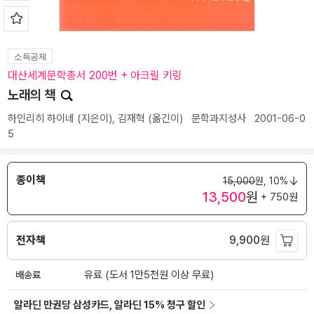
소득공제
대산세계문학총서 200번 + 아크릴 키링
노래의 책
하인리히 하이네
(지은이),
김재혁
(옮긴이)
문학과지성사
2001-06-0
5
종이책
15,000
원,
10%
13,500
원
+ 750원
전자책
9,900
원
배송료
유료 (도서 1만5천원 이상 무료)
알라딘 만권당 삼성카드, 알라딘 15% 청구 할인