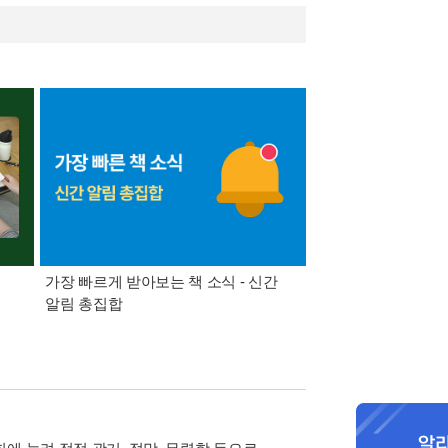
가장 빠르게 받아보는 책 소식 - 신간
경기컬처패스 1만원 
알림 총집합