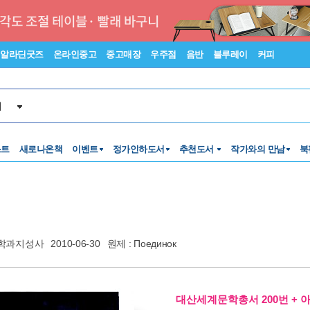
알라딘굿즈
온라인중고
중고매장
우주점
음반
블루레이
커피
서
스트
새로나온책
이벤트
정가인하도서
추천도서
작가와의 만남
북
학과지성사
2010-06-30
원제 : Поединок
대산세계문학총서 200번 + 