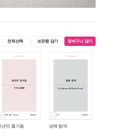
전체선택
보관함 담기
장바구니 담기
천년의 즐거움
성배 탐색