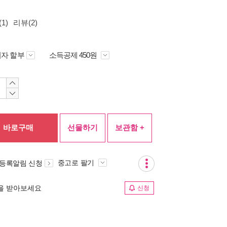
1)
리뷰(2)
자 할부
소득공제 450원
바로구매
선물하기
보관함 +
중고로 팔기
 등록알림 신청
림을 받아보세요
신청