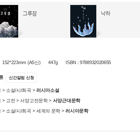
152*223mm (A5신)
447g
ISBN : 9788932020655
류
신간알림 신청
서
>
소설/시/희곡
>
러시아소설
서
>
고전
>
서양고전문학
>
서양근대문학
서
>
소설/시/희곡
>
세계의 문학
>
러시아문학