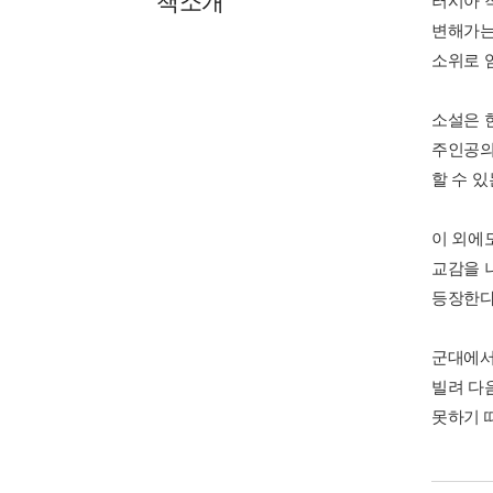
책소개
러시아 
변해가는
소위로 
소설은 
주인공의
할 수 
이 외에
교감을 
등장한다
군대에서
빌려 다
못하기 