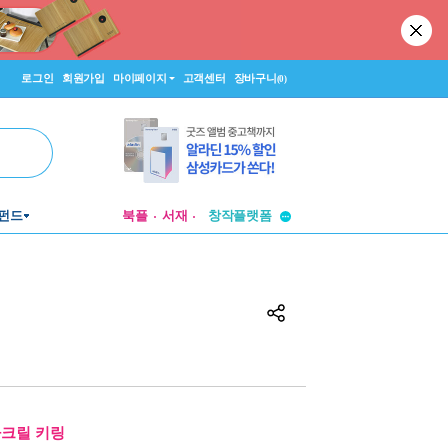
로그인
회원가입
마이페이지
고객센터
장바구니
(0)
투비컨티뉴드
펀드
북플
서재
창작플랫폼
투비컨티뉴드
아크릴 키링