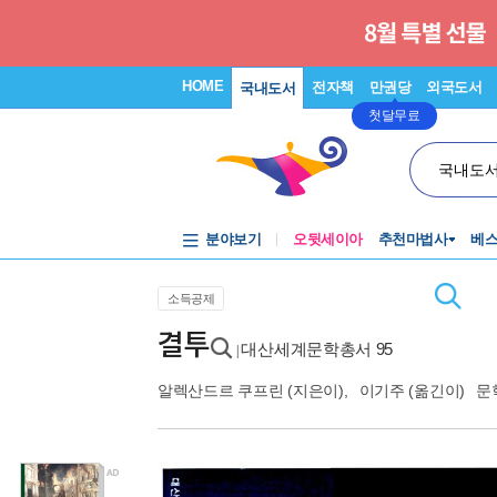
HOME
전자책
만권당
외국도서
국내도서
첫달무료
국내도
분야보기
오뒷세이아
추천마법사
베
소득공제
결투
대산세계문학총서 95
|
알렉산드르 쿠프린
(지은이),
이기주
(옮긴이)
문