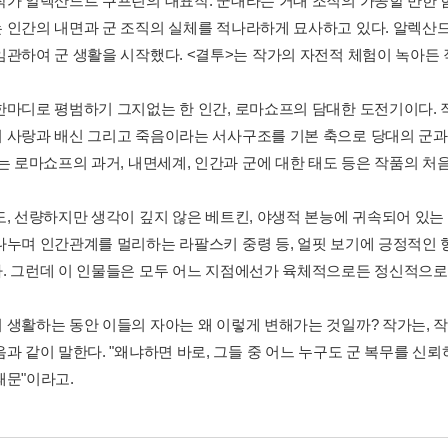
작가 알렉산드르 쿠프린의 대표작. 군대라는 거대 조직의 가공할 만한 힘
 인간의 내면과 군 조직의 실체를 적나라하게 묘사하고 있다. 알렉산드
임관하여 군 생활을 시작했다. <결투>는 작가의 자전적 체험이 녹아든 
한마디로 평범하기 그지없는 한 인간, 로마쇼프의 담대한 도전기이다. 
 사랑과 배신 그리고 죽음이라는 서사구조를 기본 축으로 당대의 군
있는 로마쇼프의 과거, 내면세계, 인간과 군에 대한 태도 등은 작품의 처
도, 선량하지만 생각이 깊지 않은 베트킨, 야생적 본능에 귀속되어 있는
나누며 인간관계를 멀리하는 라팔스키 중령 등, 얼핏 보기에 긍정적인 
. 그런데 이 인물들은 모두 어느 지점에선가 육체적으로든 정신적으로
 생활하는 동안 이들의 자아는 왜 이렇게 변해가는 것일까? 작가는,
음과 같이 말한다. "왜냐하면 바로, 그들 중 어느 누구도 군 복무를 신
때문"이라고.