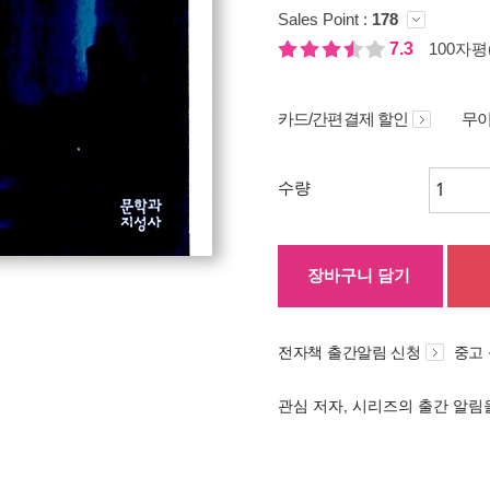
Sales Point :
178
7.3
100자평(
카드/간편결제 할인
무이
수량
장바구니 담기
전자책 출간알림 신청
중고
관심 저자, 시리즈의 출간 알