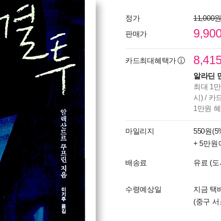
정가
11,000
9,90
판매가
8,41
카드최대혜택가
알라딘 
최대 1만
시) / 
1만원 
마일리지
550원(5
+ 5만원
배송료
유료 (도
수령예상일
지금 택
(중구 서