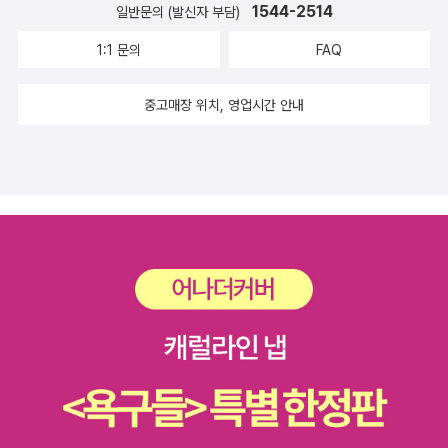
/ William Faulkner (윌리엄 포크너) 7 CATCH-22 (캐치 22)
많이 번역되고 있는데 라이트 노벨과는 또 다른 조류라 눈여겨 봐야
1544-2514
일반문의 (발신자 부담)
만 자야겠다. 그러고 나서 저녁준비를 하고다시 책을 읽고 편안하고
색의 아내. 아내를 사랑하지 않으면서도 그녀를 위해 모든 것을 양도
/ Joseph Heller (조셉 헬러) 8 DARKNESS AT NOON (한낮
겠다. <상상범>은 한겨레문학상 수상작가 권리의 장편소설
행복한 오후되세요~*^^*
1:1 문의
FAQ
하는 남편과, 쉼 없이 남편을 괴롭히지만 괴롭힘 역시 사랑의 한 표시
의 어둠) / Arthur Koestler (아서 쾨슬러) 9 SONS AND LOVER
이다. 6년만의 신작인데, 2322년 미래를 무대로 상상하는 행위 자체
인 아내. 사주팔자가 상극인 커플. 급한 사람은 이 책 읽다 성질 버릴
S (아들과 연인) / D.H. Lawrence (D H 로렌스) 10 THE GR
가 범법 요소가 되는 어느 한 세계를 조명하는 소설이다. <끝의 시작
중고매장 위치, 영업시간 안내
수 있으니 조심하실 것. 14. 위앤커, <중국신화전설> 아무리 취미생
APES OF WRATH (분노의 포도) / John Steinbeck (존 스타인
>은 2007년 등단한 서유미의 작품으로 세태 반영적 성격이 줄어들
활로 독서를 한다고 해도, 기초가 잘 되어 있으면 암만해도 더 즐거운
벡) 11 UNDER THE VOLCANO (화산 아래서) / Malcolm Lo
고 보통 사람들이 한두 번씩은 다 경험하는 이별의 아픔과 상처 그리
책읽기가 되지 않겠는가. 이 책은 동양, 특히 동아시아 작가들의 책을
wry (맬컴 로리) 12 THE WAY OF ALL FLESH (육체의 길) /
고 그것들이 극복되는 예민하고 섬세하고 신성하기까지 한 과정을 특
읽을 기초체력 단련이란 목표로 읽어도 좋다. 중국의 창세기부터 서
Samuel Butler (새뮤얼 버틀러) 13 1984 (1984년) / George O
유의 서사성과 서정성 짙은 슬프고 담백한 이야기로 표현했다고. <디
주시대까지 각종 신화와 전설을 수집해 놓았다. 이색적인 동물과 식
rwell (조지 오웰) 14 I, CLAUDIUS (나, 클라우디우스) / Rob
지털 효자>는 나이 지긋하신 윤석순 작가의 책이다. 유명한 작가는
물, 반인 반수, 인종들까지 망라했는데, 나는 <서유기>를 읽기 전에
ert Graves (로버트 그레이브스) 15 TO THE LIGHTHOUSE
아니지만 소개된 내용과 제목에 끌림이 있어 선택해봤다. <
이 책을 읽지 않은 것이 후회스러웠다. 더 재미있는 <서유기>가 될
(등대로) / Virginia Woolf (버지니아 울프) 16 AN AMERICA
빠레, 살라맛 뽀>는 2014 대한민국 스토리 공모대전 우수상 수상작
뻔했기 때문에. 15. 프리드리히 뒤렌마트, <천사, 바빌론에 오다> 뒤
N TRAGEDY (아메리카의 비극) / Theodore Dreiser (시어도어
이다. 작가정신에서 펴내는 간만의 한국소설인데, 필리핀 앤젤레스
렌마트가 쓴 희곡이면 일단 믿고 사서 읽는다. 뭐 그렇다고 이이의 희
드라이저 17 THE HEART IS A LONELY HUNTER (마음은 외
시티에서 한인들을 상대로 사기를 치는 사기꾼인 나와 대니의 이야기
곡에 정답까지 다 들어 있는 건 아니다. 여기서도 하느님이 처녀를 하
로운 사냥꾼) / Carson McCullers (카슨 매컬리스) 18 SLAUG
를 그렸다. 필리핀에서 한국인 범죄가 많다더니 소설의 소재까지 되
나 만들어 천사를 시켜 지상에서 가장 가엾은 인간에게 이 처녀를 주
HTERHOUSE-FIVE (제5 도살장) / Kurt Vonnegut (커트 보네
었다. <강남 1970>은 유하 감독 영화 원작이다. 영화는 그저그랬던
고 오라는 심부름을 보냈는데, 천사가 자신이 생각하기에 가장 공정
거트) 19 INVISIBLE MAN (보이지 않는 인간) / Ralph Ellison
것 같다. <마지막 정육점>은 허균문학작가상, 무영문학상, 강원문화
한 방법으로 누가 가장 불쌍한 인간인가 최종 전형을 마친 끝에 바빌