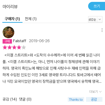
떠돌면서도 셰익스피어와 마르쿠스 아우렐리우스, 에픽테토스와 위
쓰기
마이리뷰
인전을 늘 곁에 두고 읽으며, 위인전의 주인공처럼 자립해서 성공하
길 꿈꾸었던 비스와스 씨. 그러나 아무리 발버둥치고 노력해도 가족
구매자 (1)
전체 (1)
을 위한 작은 집 하나 얻을 수 없는 비스와스 씨에게 식민지 트리니다
드는 꿈이 결코 이루어질 수 없는 뜨거운 열대 지방일 뿐이며, 반강제
메뉴
로 그를 결혼시켰던 툴시 집안 역시 그의 개인성을 말살하려고 드는
Falstaff
2019-06-26
집단주의의 화신일 뿐이다. 비스와스 씨의 ‘집’에 대한 집착은 우리가
생각하는 ‘부(富)’에 대한 집착과는 다르다. 어려서 아버지를 잃고 가
<미겔 스트리트>와 <도착의 수수께끼>에 이어 세 번째 읽은 나이
족이 뿔뿔이 흩어지며 “자신이 약간의 권리라도 가졌던 유일한 집”을
폴. <미겔 스트리트>는, 아니, 먼저 나이폴의 정체성에 관해 이야기
떠난 이후 35년간 자기 집이라고 부를 곳이 없었던, 그 어디에서도
하자. 영국의 흑인노예 해방으로 인해 사탕수수 재배 인력을 위해 급
이방인 같은 비스와스 씨에게 ‘집’을 가진다는 것은 거주지를 의미할
하게 수입된 인도인 이민 3세로 영국령 트리니다드 토바고에서 태어
뿐만 아니라 나의 존재에 대한 입증을 의미하는 것이며 나의 존재가
나 식민 모국이었던 영국의 장학금을 받으며 영국에서 유학해 영국인
있는 자리를 찾는 것이다. 또한 개혁적인 성향의 비스와스 씨에게
으로 살고 있으나, 여섯 살부터 청소년기까지를 보낸 트리니다드 토
‘집’은 보수적인 집단 문화로부터 독립된 개인성을 확인해주는 상징
더보기
바고, 그중에서도 수도 포트오브스페인을 사실상 고향으로 인식하는
이다. 비스와스 씨가 내내 ‘덫’이라고 표현하는 툴시 집안과 툴시 집안
공감 (
14
)
댓글 (0)
인도 브라만 핏줄의 소설가. 대충 그림이 그려지실 것이다. 자신의 가
이 상징하는 변질된 보수 힌두교 집단 문화로부터 독립된 개인적인