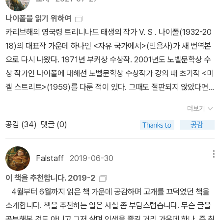
서, 손가락을 여섯 개 달고 한 아이가 태어나니 이이가 바로 오늘의 주
문으로 보인다. 나이폴의 작품에서는 대부부분 피지배자들끼리 대결
래서 걍 내가 읽고 써주기로 했다. 피에르 미숑은 국내 초역. 그는 ‘현
나이폴을 읽기 위하여
인공 모헌 비스와스 씨다. 더 이상 불길할 수 없는 별자리를 타고 난
구도에 있으며, 식민지 상태를 벗어났음에도 자신의 중심을 찾는 진
대 프랑스 문학의 신비이자 기적으로 불리며, 프란츠 카프카상 등 전
카리브해의 영국령 트리니나드 태생의 작가 V. S . 나이폴(1932-20
모헌을 내려다보며 일종의 주술사는 지금 태어난 이 집안의 셋째 아
정한 독립을 성공하지 못하고 주변부에서 떠돌아다닐 뿐인 상태가 그
세계 주요 문학상을 석권한 신화적 존재’라는데 이런 소개보다도 나
18)의 대표작 가운데 하나인 <자유 국가에서>(민음사)가 새 번역본
이가 어미 아비를 잡아먹을 팔자라고 단정을 해버리면서, 특별하게
려진다. 또한 많은 작품에서 인도인들의 집단주의와 문화적인 인습,
는 이 책의 첫 문장. ‘나의 허세가 어디서 왔는지 말해 보자.’에 반해서
으로 다시 나왔다. 1971년 부커상 수상작. 2001년도 노벨문학상 수
물, 마시는 물이나, 물 비슷한 우유, 술 등을 일컫는 것이 아니고, 흐르
힌두교를 비아냥거린다. 그러나 세계적인 작가로서 나이폴이 갖는 정
샀다.... 요즘 읽는 중- 이놈아 이미 이 문장부터가 허세여! ㅋㅋ 크리
상 작가인 나이폴에 대해선 노벨문학상 수상작가 강의 때 초기작 <미
는 물 가까이엔 절대로 못 가게 해야 한다고 아이의 부모 가슴에 힘차
치적 한계를 차치하고, 인간적인 시각에서 이 작가의 고통에 공감.동
스티앙 보뱅, <흰옷을 입은 여인>1984books에서 나오는 보뱅 책
겔 스트리트>(1959)를 다룬 적이 있다. 그때도 절판되지 않았다면
게 못질을 한다. 이런 예언은 아빠보다는 엄마 빕티의 가슴에 팍 새겨
정하지 않을 수 있을까? 작품 속 상황은 제3세계인이 공통적으로 겪
아는 분들은 아시겠지만, 여기서 나오는책 가볍고 얇고 아무튼 그래
<자유 국가에서>를 골랐을 터였다(<자유 국가에서>가 <세계 속의
졌다. 그러나 불길한 예언은 언제나 들어맞는다는 소설작법 제2장 1
을 수밖에 없는 역사적인 상태이면서 동시에 나이폴에게는 지극히 개
서 금방 읽는다. 에밀리 디킨슨을 다룬 보뱅의 글이 넘나 궁금해서 알
더보기
길>과 함께 번역됐지만 절판됐었다. <세계 속의 길>은 민음사판으로
절의 진리에 의거하여, 마치 탯줄이 저절로 떨어지듯 여섯 번째 손가
인적인 상황이다. 비스와스 씨는 술집 종업원으로 일할 때 한 달에 1
라딘 배송비 정책이 1만 5천 원 이상 무료 배송으로 바뀌기 전에 냉큼
공감 (
34
)
댓글 (0)
재번역돼 나온다 한다). 나이폴은 제3세계문학을 대표하는 작가 가
락이 어느 날 신체에서 똑 떨어지고 몇 년 지나지 않아, 인생에서 딱
달러밖에 쓸 수 없음에도 영국의 전기 문학 작가인 새뮤얼 스마일스
샀다. 물론 그렇다고 이 책 한 권만 산 건 아니었지만.... 냉큼 읽고 별
운데 한명인지라 주요작이 번역되면 강의에서 읽어보려던 작가였다.
한 번 물에 빠졌을 뿐인데, 수영과 잠수를 동네에서 가장 잘하는 아빠
가 쓴 서구의 자수성가형 인물들의 위인전을 사 읽으며 자신도 그렇
다섯 줬다. 두고두고 또 읽으려고 책장 보뱅 칸에 꽂아두었다. 보뱅아,
<자유 국가에서>가 다시 나옴으로써 이제 때가 된 것(절판된 작품 중
가 모헌을 구하려 몇 번 잠수를 감행했다가 기어이 용왕님을 알현하
Falstaff
2019-06-30
게 살기 위해 노력한다. 또한 아들의 교육에만큼은 열성적으로 투자
메뉴
너는 유럽 백인 남자이지만 남자 같지 않아서 내 특별히 너의 칸을 마
에서는 <흉내>도 다시 나옴직하다). 전체적으로 나이폴의 소설은 열
는 일이 벌어지고 만다. 세상에서 자식 교육에 전력을 기울이는 인종
하며, “나같이 되지 말”기를 바란다. 그러나 위인전의 인물들은 비스
련했노라. 존 르 카레, <오너러블 스쿨보이>유럽 백인 남자이지만 내
이 책을 추천합니다. 2019-2
네 편 가량이고, 그 가운데 8편쯤 번역됐다. 번역된 작품 가운데 강의
가운데 유대인과 한국인은 널리 알려져 있고, 인도인의 상류계급들도
와스 씨처럼 “가난하고 젊고 분투노력하는 사람”이지만 어느 지점에
가 또 한 칸 살뜰히 마련해서 모시고 있는 존 르 카레. <오너러블 스쿨
4월부터 6월까지 읽은 책 가운데 공감하며 고개를 끄덕였던 책을
에서 다룰 만한 작품을 연대순으로 나열하면 이렇다. <미겔 스트리
그러한가 보다. 모헌의 엄마는 이제 가족/친척 가운데 가장 계급이 낮
가면 그 유사점이 끊어진다. 책 속의 인물들은 “야망을 추구할 수 있
보이>도 결국 샀다. 쓸쓸하고 고독하고 서늘한 첩보물의 대가 르 카
소개합니다. 책을 추천하는 일은 사실 좀 부담스럽습니다. 무슨 글을
트>(1959)<비스와스 씨를 위한 집>(1961)<흉내>(1967)<자유
은 과부로 떨어졌음에도 어린 비스와스에게 일정한 수준의 교육을 받
고, 그 야망의 의미가 인정되는 땅에서 살았지만, 자신은 가게를 열거
레. 다 읽어줘야 하는 것은 마땅하다. <팅커, 테일러, 솔저, 스파이>
공부해본 것도 아니고 그저 살며 인생을 즐길 거리 가운데 하나, 즉 취