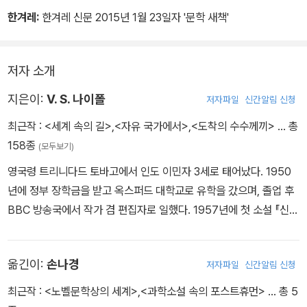
한겨레:
한겨레 신문 2015년 1월 23일자 '문학 새책'
저자 소개
지은이:
V. S. 나이폴
저자파일
신간알림 신청
최근작 :
<세계 속의 길>
,
<자유 국가에서>
,
<도착의 수수께끼>
… 총
158종
(모두보기)
영국령 트리니다드 토바고에서 인도 이민자 3세로 태어났다. 1950
년에 정부 장학금을 받고 옥스퍼드 대학교로 유학을 갔으며, 졸업 후
BBC 방송국에서 작가 겸 편집자로 일했다. 1957년에 첫 소설 『신비
한 안마사』를 출간하고 이 작품으로 존 루엘린 라이스 상을 수상했다.
소설과 논픽션 작품들을 연이어 발표하며 문학계에서 인정받았으나,
옮긴이:
손나경
저자파일
신간알림 신청
에드워드 사이드 등의 지식인들에게 식민지 역사와 제3세계의 현실
을 외면한다는 비판도 받았다. 식민지 출신 작가에게 기대되는 지배
최근작 :
<노벨문학상의 세계>
,
<과학소설 속의 포스트휴먼>
… 총 5
자 대 피지배자 구도의 담론 대신 식민지인들의 내부 갈등을 주로 다