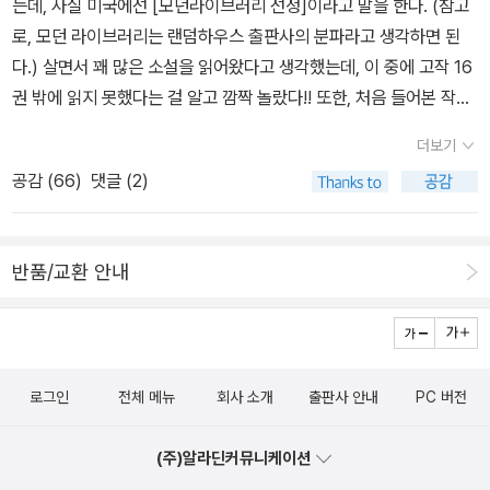
는데, 사실 미국에선 [모던라이브러리 선정]이라고 말을 한다. (참고
뜨리고 싶은 작품이 별로 없다. 특히 <하이브> 작가 길 혼비는 닉 혼
물론 옆지기는 책 주문한 걸 모른다.당연히 깜짝 선물이 될 것이다. ㅎ
간, 다. 11. 캐서린 앤 포터, <캐서린 앤 포터 - 오랜 죽음의 운명 외 1
일 처음 소개된 모디아노의 작품들이었다. 나도 구입했던 책인데, 지
로, 모던 라이브러리는 랜덤하우스 출판사의 분파라고 생각하면 된
비와 남매 관계다. 아마존닷컴, 뉴욕 타임스, USA 투데이 베스트셀
ㅎ 역시 외국도서 너무 비싸다.ㅠㅠ그래도 옆지기가 보고싶었던 책들
9편> ‘외 19편’이면 모두 스무 편의 중단편이 실려 있다는 뜻. 야, 어
금은 행방을 알 수 없고 아마 너무 오랫동안 박스에 보관하고 있어서
다.) 살면서 꽤 많은 소설을 읽어왔다고 생각했는데, 이 중에 고작 16
러를 한 <루징 잇>은 뉴 어덜트 로맨스로 상업성과 작품성을 동시에
이라서 주문은 잘 한 것 같다.옆지기 책 주문하면서 나도 몇 권 골랐
쩌면 그러냐. 어떻게 하나도 빼지 않고 스무 편의 작품이 다 좋을 수
다 망가지지 않았을까 싶다(알라딘의 책 이미지도 세월의 흔적을 여
권 밖에 읽지 못했다는 걸 알고 깜짝 놀랐다!! 또한, 처음 들어본 작가
잡은 소설이다. <꽃 사슬>은 미나토 가나에의 소설로 '블랙
다. 흐흐흐... '태화' 세트랑'모던 아랑전'이랑'아홉 번째 하늘'더 고르
있느냐는 말이지. 내가 중단편을 별로 좋아하지 않는데도. 정말이다.
실히 보여준다). 24년만에 개정판이 나온 셈이군... 15. 01. 10.
들과 책 제목들도 왜 이리 많은지!! 시간되는대로 찬찬히 읽어보리라
앤 화이트' 시리즈이다. 최악의 상황에서 유일한 가족인 외할머니가
고 싶었지만 다음 달까지 기다리기로 했다.이 책들도 비상금을 탈탈
더보기
세상에서 가장 고루한 지역을 꼽으라면, 그곳이 유럽이라기보다, 미
다짐하며 목록들을 작성해보았다. (읽은책은 붉은색으로 별도 표시.
위암 판정을 받아 당장 수술비가 필요하다. 사쓰키는 중대한 선택의
털어서...ㅎ 4. 이 책들을 주문하면서 언니가 눈독을 들이는 알라딘
공감 (
66
)
댓글 (2)
국 남부지방에 한 표 줄 사람도 많을 것이다. 이곳 출신으로 불행한 과
이 페이퍼 작성 후 읽은 책은 파란색으로 표시.) ++++++++++++
기로에 놓인 한 여자의 이야기다. <반딧불 언덕>은 아유카와 데쓰야
머그컵까지~(언니한테 줄 거라서 나한테 남는 머그컵이 없구나...엉
거를 지닌 캐서린 앤 포터는 소외당하고 약하고 피해입는 가엾은 것
++++++++++++++++++++++++++++++++++++++
상과 일본추리작가협회상 수상 작가인 기타모리 고라는 작가의 소설
엉엉~ ㅋㅋㅋ)이번에 나온 머그컵이 너무 마음에 들더라~물론 캘린
들을 따뜻하게 품고 있다. 어떻게 이제야 이 작가를 알게 됐느냐는 말
++++++++++++++++++++++++++++++++++1 ULY
이다. 처음듣는 일본작가인데 소소한 재미가 있는 작품인 것 같다. <
더까지~서재달인의 선물로 받은 밤색 머그컵과 새해 선물로 받은 분
반품/교환 안내
이다. 12. 유진 오닐, <느릅나무 아래 욕망> 격렬하다. 처음부터 끝
SSES (율리시즈) / James Joyce (제임스 조이스) 2 THE GR
사계 하루코>는 <청춘의 문>으로 유명한 이츠키 히로유키의 작품이
홍 머그컵~ 5. 신간책들을 올려본다. 나승규님의 '포목점 은여우의
까지 폭풍우가 몰아치는 듯해, 다 읽고 나면 후달린다. 부담스러울 수
EAT GATSBY (위대한 개츠비) / F. Scott Fitzgerald (스콧 피츠
다. <사계 나츠코>의 속편이라고. <마야모토 무사시> 10
연애기담' 2권이 나왔다.ㅠㅠ1권을 구매해서 재밌게 읽었는데 책 주
도 있을 듯. 미국 서부 판 <페드르와 이폴리트>. ‘격렬하다’와 ‘후달린
제럴드) 3 A PORTRAIT OF THE ARTIST AS A YOUNG M
권이 한꺼번에 나왔다. 무예 고수들과의 60여 차례 대결에서 단 한
문하고 나니 2권이 나오고...ㅠㅠ 열린책들 뮤지컬 세트 - 전5권보
다’는 단어를 쓰고는 한 마디도 보탤 수 없는 책. 13. 포드 매독스 포
AN (젊은 예술가의 초상) /James Joyce (제임스 조이스) 4 L
번도 패하지 않았던 일본의 전설적인 무사 '미야모토 무사시'의 삶을
리스 파스테르나크 외 지음, 박형규 외 옮김 / 열린책들 / 2014년 12
드, <퍼레이즈 엔드> 포드 매독스 포드의 작품은 근본적으로 (좋은
로그인
전체 메뉴
회사 소개
출판사 안내
PC 버전
OLITA (롤리타) / Vladimir Nabokov (블라디미르 나보코프) 5
다룬 장편소설이며 그 유명한 요시카와 에이지가 쓴 작품이기도 하
월 [세트] 파랑새 패딩턴 시리즈 1~4 - 전4권마이클 본드 글,
소설이 다 그렇듯) 심리소설이다. 비록 1차 세계대전이 시작하기 전
BRAVE NEW WORLD (멋진 신세계) / Aldous Huxley (올더스
다. 만화 <베가본드>의 원작이기도 하다. <왕 게임> 8권과 <만능감
페기 포트넘 그림, 홍연미 옮김 / 파랑새 / 2014년 12월
과, 전쟁 중, 전쟁이 끝난 후까지 아우르는 작품이지만, 스토리를 끌고
(주)알라딘커뮤니케이션
헉슬리) 6 THE SOUND AND THE FURY (소리와 분노)
정사 Q의 사건수첩> 7권도 나와있다. 요새 이런 가벼운 시리즈들이
6. 아침부터 바쁘게 설쳤더니 너무 피곤하다.조금만 아주 조금
가는 건 거의 완벽한 신사 한 명과 그의 행실이 방정하지 않은 경국지