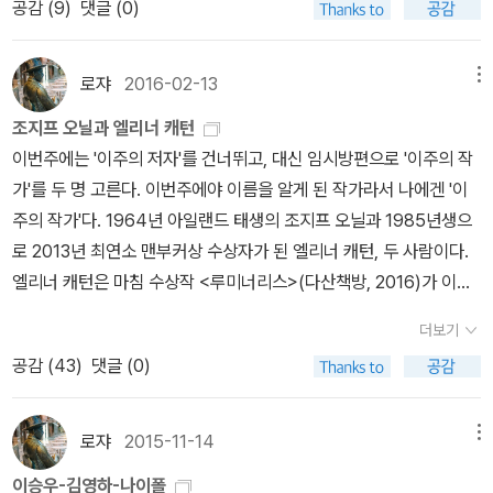
공감 (
9
)
댓글 (0)
하나, 그래도 자기 살아생전 집 하나는 남겨놓는, 집 하나만 달랑 남겨
도. 올리비아 랭, <작가와 술>공쟝쟝이 절판됐는데 자기는 있다고 자
발의 원자폭탄 뚱보와 꼬마가 투하되던 시간에 난쟁이 막내아들 뉴트
놓는 인물로. 그건 책을 읽어보시면 안다. 나는 이 책을 읽으면서, 비
랑했던 이 책! 최근 이 나라에서 소소하게 불고 있는 올리비아 랭 인기
와 바로 이 고양이 요람 놀이를 하고 있었던 것. 호니커 박사는 한 장
스와스 씨가 나하고 매우 비슷한 면이 있다는 걸 발견했다. 어떻게 하
(?)에 힘입어 어쩐지 다른 출판사에서 재간행될 것 같아 그걸 기다리
로쟈
2016-02-13
메뉴
군의 독촉으로 지구상 모든 생명체를 절멸시킬 가공의 물질을 만들어
는 일마다 그리 꼬이는지. 그와 내가 제일 다른 건, 나는 열세 번의 이
기로 했으나.... 하, 요즘 술 마시다 보면 자꾸 이 책이 궁금해지네. 그
내는데, 근본적으로 비딱한 시선을 가지고 있는 보니것의 우주적 유
조지프 오닐과 엘리너 캐턴
사 끝에 처음으로 내 집을 장만한 다음, 집과 여하튼 모든 부동산에 관
래서 걍 샀다. 술을 사랑한 작가들의 이야기- 캬, 나는 읽는 내내 또
토피아? 3. 베시 헤드, <권력의 문제> 남아프리카공화국에서 흑백
이번주에는 '이주의 저자'를 건너뛰고, 대신 임시방편으로 '이주의 작
한 전권을 아내에게 위임했다는 거. 살아보니 여자 말 들어서 나쁠 거
술 마시겠지. 그나저나 이 책 절판 이후 중고책팔이들은 더 비싼 가격
혼혈로 태어나 보츠와나에서 교사로 일하던 작가가 마치 자신의 일을
가'를 두 명 고른다. 이번주에야 이름을 알게 된 작가라서 나에겐 '이
별로 없더라고. 비스와스 씨는 딸, 딸, 아들, 딸을 둔다. 이 가운데 큰
에 팔고 있던데 그러지 마요. 나 이거 알라딘 중고로 반값에 샀어. 이
기록한 것처럼 보이지만, 엄연히 픽션이다. 세상에 왜 불공평, 그리고
주의 작가'다. 1964년 아일랜드 태생의 조지프 오닐과 1985년생으
딸 사비는 장학금을 받고 영국이 아닌 다른 나라로 유학을 갔다가 다
사람들아! 아무튼 랭이 나를 술 먹이겠네. 발터 슈미트, <공간의 심리
이에 따른 차별이 그리도 많이 존재하는가. 그건 제목처럼 기본적으
로 2013년 최연소 맨부커상 수상자가 된 엘리너 캐턴, 두 사람이다.
시 귀국을 하고, 아들 아난드 역시 장학금을 받고 영국으로 유학을 가
학-인간의 행동을 결정하는 공간의 비밀>나는 왜 구석진 자릴 선호
로 권력이 있고 없음에서 시작한다. 모든 차별과, 억압과 핍박은 권력
엘리너 캐턴은 마침 수상작 <루미너리스>(다산책방, 2016)가 이번
그곳에서 정착하는 걸로 봐서, 독자는 중요한 출연진인 아난드가 작
하는가! 회사에서 얼마 전 리모델링 이후 자리배치를 다시 했는데 모
에서 시작한다. 이렇게 말로 써놓으니 쉽다. 그러나 신경증 증세가 심
주에 번역돼 나왔으므로 안면을 터둘 만하다. 반면 오닐은 2008년의
가 V.S.나이폴이고, 비스와스 씨가 그의 아버지 시퍼사드 나이폴 씨
든 사람들이 구석자리&벽을 등지고 앉기를 간절히 바랐다......... 이건
더보기
한 사람의 시선으로 씌어 있으면 점점 곤란해지기 시작한다. 그걸 한
화제작 <네덜란드>(올, 2009)가 진즉 소개됐다가 그대로 묻힌 상태
라고 오해할 권리가 있는데, 뭐 굳이 그렇게 오해할 필요 없이, 그냥
당연하잖아요? ㅋㅋㅋㅋ 그럼에도 이 책은 ‘벽을 등질 때 안심되는
공감 (
43
)
댓글 (0)
번 경험해보시라. 4. 찰스 부코우스키, <팩토텀> 제목대로 ‘잡역부’
다. 나는 최근에 모린 코리건의 <그래서 우리는 계속 읽는다>(책세
읽어도 재미있는 작품이다. 1, 2권 합해서 870쪽에 달해 분량이 좀
이유’, ‘창가 자리가 사랑받는 이유’ 등등 누구나 알 것 같으면서도 심
또는 ‘막일꾼’에 관한 소설. 또다시 우리의 행크 치나스키 형이 등장해
상, 2016)를 읽다가 이름을 발견하고 비로소 관심을 갖게 되었다.
부담스럽지만 읽는 즐거움을 느낄 수 있을 듯하다.
심풀이로 더 정확히 알고 싶은 ‘특정한 공간에서 사람들이 왜 그런 행
서 끊임없이 사고치고, 해고당하고, 술 마시고, 싸움하고, 연애하고,
'현대판 <위대한 개츠비> 소설 가운데 최고다'라는 게 코리건의 평
로쟈
2015-11-14
메뉴
동을 취하는지, 행동과학과 진화심리학의 관점에서 분석하고 그 배경
헤어지고, 다시 취직하고, 애먼 도시로 흘러들어가 다시 사고치고, 해
이다. 실제로 평판이 아주 좋은 작품. '2009년 펜포크너 수상작이자
을 설명’해준다. 여러분, 이 책 증말 재미나 보이지 않습니까? 슈테판
이승우-김영하-나이폴
고당하고, 술 마시고, 싸움하고, 연애하고, 헤어지고, 중고 타자기 하