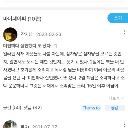
난하고 지긋지긋했던 소년시절을 밝은 필체의 연작소설로 그린 것이
영역을 집을 통해서 성취하는 것이다. 비스와스 씨의 ‘집’에 대한 집착
<미겔 스트리트>. 나중에 나이 먹어 이제 영국에 안착하여 스톤헨지
은 개인성을 용납하지 못하는 구시대적인 사회 체제와 영국 식민주
쓰기
마이페이퍼 (10편)
부근에 자그마한 돌집을 짓고 방랑하는 인도인이 드디어 한 곳에 정
의, 미국 자본주의의 잠식 모두로부터 정체성, 독립성을 찾고자 하는
착하기 전까지 있었던 몇 번의 도착arrival이 의미하는 바를 쓴 <도착
열망을 상징한다. “새뮤얼 스마일스 우울증이 그를 덮쳤다” - 한 재능
잠자냥
2023-02-23
메뉴
의 수수께끼>는 자신의 기억을 큰 줄기로 하되, 당연히 작가 스스로
있는 식민지인을 위한 이유 있는 변명 비스와스 씨는 비록 이렇게 갑
가 선별하고 자의적으로 왜곡시킨 경험을 서술했다고 할 수 있고, 이
갑한 사회 안에 살면서도 무엇인가 더 고상한 목적이 자신을 기다리
미안하다 실언했다 또 샀다
번에 읽은 <비스와스 씨를 위한 집>은 얼핏, 작가 나이폴의 아버지
고 있을 것이라는 생각을 그만둔 적이 없었지만, 새뮤얼 스마일스의
알라딘 서재 이웃들도 나를 아는데, 잠자냥은 잠자냥을 모르는 것인
시퍼사드 나이폴의 생애를 ‘집’을 얻기 위한 투쟁의 측면에서 관찰한
책을 읽는 건 그만두었다. 새뮤얼 스마일스 때문에 그는 심하게 낙담
지, 알면서도 모르는 체한 것인지.... 웃기고 있다. 2월에는 책을 더 안
작품이라 주장할 수 있음직하다. 물론 내가 나이폴에 대해 잘 알아서
했다. 노벨문학상과 영어권의 각종 권위 있는 문학상을 휩쓰는 영광
사겠다고 호기롭게 소리치고 독서괭 님을 비롯하여 여러 이웃의 비웃
이렇게 얘기 하는 건 아니다. 책 뒤편 해설에 나이폴의 아버지 시퍼사
을 누렸지만, 나이폴은 평생 정치적 비난에 시달렸다. 미국의 문예평
음을 샀던 나. 미안하다 실언했다. 또 샀다. 2월 책탑은 소박하다고 소
트 나이폴 씨가 브라만 계급출신이고, 부유한 처가에 더부살이를 했
론가 에드워드 사이드는 이슬람교와 제3세계를 바라보는 나이폴의
박 운운하더니 그것은 서재에서 소박맞는 소리. 15일 이후 야금야금
으며, 이 책의 주인공 비스와스 씨와 비슷하게 처가와 애증의 관계에
시각을 줄기차게 비판했는데, 그에게 나이폴은 “제3세계인이 겪는 현
산 책탑이.... 이렇다. 그만해 제발 잠자냥! 사 둔 책이나 읽어! 피에르
더보기
있었다고 하니, 하는 말이다. 1차 세계대전이 발발하기 전, 아직 트리
실은 그들이 자초한 일이라고 말하는 사람”이며, 식민지 출신으로서
미숑, <사소한 삶>여러분 이 책 궁금하지 않습니까? 작년 12월에 출
니다드와 토바고가 각각의 식민지로 떨어져 있을 당시, 트리니다드의
공감 (
50
)
댓글 (42)
의 자신의 정체성을 망각하거나 외면하는 사람이었다. 이런 비판은
간되었을 때부터 나는 환호하면서 바구니에 담아둔 책이었는데(믿고
한 농촌 도시에서, 힌두교 미신에 의하면 불길하기 짝이 없는 자정, 밤
나이폴이 식민지 출신 작가들에게 기대되는 지배자와 피지배자 구도
읽는 역자 ‘윤진’), 그 몇 달 간 아무도 안 산다..... 100자평도 리뷰도
열두 시에, 머리부터 나오는 것이 아니라 두 발부터 세상 구경을 하면
의 담론 대신 식민지인(피지배자)들 사이의 내부 갈등을 다루었기 때
없다. 민음사에서 그 흔한 서평단에게 책 뿌리기도 안 했는가 보다. 그
로쟈
2021-07-27
메뉴