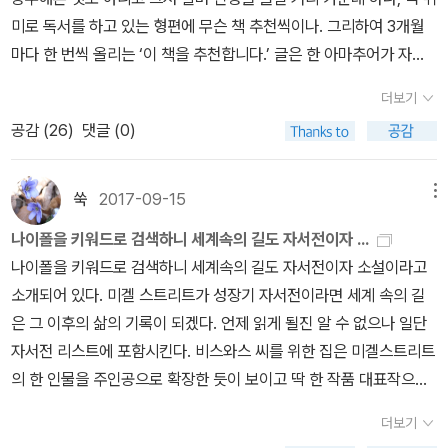
국가에서>(1971)<도착의 수수께끼>(1987)<세계 속의 길>(199
게 하는데 성공한다. 그래 부실한 체력으로 육체노동과 완력의 사용
나 버스를 사는 것을 제외하고 아무런 야망도 이룰 수 없는” 것이다.”
그 이후의 이야기들- 하핫, 그런데 또 최근 르 카레의 신작이 출간되
미로 독서를 하고 있는 형편에 무슨 책 추천씩이나. 그리하여 3개월
4) 나이폴은 논픽션(여행기나 에세이)도 열댓 권 이상 남기고 있는
에 체질적 약점을 갖고 태어난 비스와스 씨가 처가에서 온갖 굴욕, 온
그의 독서는 그가 지향(모방)할 원형을 제시하는 동시에 자신이 넘을
었더라. <실버뷰> 그것도 곧.... 기다려! V. S. 나이폴, <비스와스 씨
마다 한 번씩 올리는 ‘이 책을 추천합니다.’ 글은 한 아마추어가 자기
데, 일부는 번역되면 좋겠다. 가령 카리브해 지역 탐방기인 첫번째 논
갖 잡일을 하다가 비록 시작은 우연이었지만 버젓하게 신문사 기자에
수 없는 간극을 처절히 드러낸다. 지질하고 능력도 없으면서 독설만
를 위한 집> 어느 날 퇴근 후 집에 가다가 우연히 들른(뻥치지 마! 작
식으로 좋은 책을 선정해 잊지 않기 위해 자국을 낸 것이라 여기시면
픽션 <대서양 중간항로>. 트리니나드 출생이지만 인도계 작가여서
이어 국가공무원이 될 수 있었으니, 교육의 힘이 대단하기는 대단하
뿜어대는 비스와스 씨의 모습에 웃음이 삐져나오지만 그의 냉소에서
더보기
정하고 가놓고!) 라딘 중고서점. 아아니, 이것은 심봤다!!! 중고로 올라
될 듯합니다. 책들을 추천한다고 해서 덜커덕 이를 믿고 구입해 읽으
나이폴은 다음 세대 작가인 살만 루슈디를 떠올리게 한다. 현대 영문
다. 이 책을 읽어보면 거의 처음부터 끝까지 비스와스 씨의 굴곡진 인
절망을 읽는 것은 쉬운 일이다. 이런 절망을 작가는 “새뮤얼 스마일스
공감 (
26
)
댓글 (0)
오길 기다리던 요놈의 책이 집 근처 라딘 중고 책방에 완전 새 책으로
셨다가 취향에 맞지 않아도 저는 책임지지 않습니다. 이 점을 꼭 밝혀
학에서 독자적인 지분을 갖고 있는 인도계 작가들(파키스탄 포함)을
생을 희극적 묘사로 일관하고 있지만, 사실 각 장면이 진짜 지긋지긋
우울증”이라고 표현했다. 비스와스 씨나 나이폴의 문제는 역사적으
1, 2권이 나란히 들어와 있는 게 아닌가. 1권 값도 안 된 가격으로 득
야 하겠네요. 순서는 제가 읽은 날짜순입니다. 1. 마리오 베네데띠, <
한데 묶어서 다뤄봐도 좋겠다 싶다. 남아시아문학? 동남아문학과 함
한 가난과 눈치와 처가식구들에 의한 멸시와 비난을 견뎌야 하는 와
로 식민지인의 문제인 동시에 그것을 넘어서는 문제인 것이다. 즉, 비
템. 게다가 그날은 2만 원 이상 사면 2천원 할인해준다고 해서 다른
휴전> 우루과이 출신의 베네데티는 라틴 아메리카의 붐 문학적 소재
쑥
2017-09-15
메뉴
께 내년쯤에는 다룰 기회가 있었으면 싶다...
중의 모습을 이렇게 희화화해놓은 것이다. 이런 면에서 서술방식은 <
스와스 씨의 문제는 자신이 속해 있는 집단의 구성원으로서가 아니라
책 한 권도 살포시 구매. 이민자 2세로 어려운 삶을 살았던 아버지에
를 쓰는 대신 전형적인 리얼리즘 방식으로 이제 정년퇴직 몇 주 남긴
미겔 스트리트>와 비슷하다 할 터인데, 자정에 거꾸로 태어난 육손이
자아의 탐구와 본질적으로 연관될 수밖에 없다. 그리하여 자신의 정
나이폴을 키워드로 검색하니 세계속의 길도 자서전이자 ...
대한 오마주이자 나이폴 자신의 어린 시절에 대한 세밀한 기록- 모던
늙은 회사원 마르틴 산또메 씨의 ‘황혼에 핀 꽃’을 그려놓았다. 스물다
비스와스 씨는 또한 사주에 해학과 신랄한 풍자의 팔자가 들어있는지
체성에 대해 고민과 시공간을 떠나 공감할 수 있는 인간적 절망으로
나이폴을 키워드로 검색하니 세계속의 길도 자서전이자 소설이라고
라이브러리 선정 100대 영문 소설. 엘리자베스 문, <어둠의 속도>어
섯 살 젊은 신입사원 라우라를 사랑하게 되고, 라우라 역시 그것이 사
라 대책도 없이 처가식구와 처가의 권력에 반항하고, 비아냥거리고,
인해 나이폴의 작품은, 정치적으로는 한계를 가질 수 있으나, 오히려
소개되어 있다. 미겔 스트리트가 성장기 자서전이라면 세계 속의 길
느 행성에 홀로 남아 사투를 벌이는 70대 할머니의 소소한(?) 일상
랑인지 벌써 눈치를 챘는데, 반듯하지만 우울하고 염세적인 세계관을
비웃다가, 심각한 수준까지 얻어터지기도 하고, 내쫓기기도 하고, 소
식민지의 문제라는 지역적.시간적 한계를 넘어 보편성을 획득할 수
은 그 이후의 삶의 기록이 되겠다. 언제 읽게 될진 알 수 없으나 일단
을 다룬 작품 <잔류인구>를 인상 깊지만 좀 지루하게(지루할 수밖에
가진 남자에게 젊은 라우라는 인생의 한 변곡점으로 작용을 할 수 있
작쟁의가 일어날 것이 뻔한 사탕수수 농장의 관리인으로 보내지기도
있다.
자서전 리스트에 포함시킨다. 비스와스 씨를 위한 집은 미겔스트리트
없는 설정) 읽었던 터라 이 <어둠의 속도>는 그 강렬하게 지루했던
을까. 2. 커트 보니것, <고양이 요람> ‘고양이 요람’은 진짜 고양이더
한다. 작가 나이폴은 자기 아버지의 현신이라고도 할 수 있을 비스와
의 한 인물을 주인공으로 확장한 듯이 보이고 딱 한 작품 대표작으로
기억에 살짝 데여서 선뜻 손이 가지 않았는데, 이제 그 강렬한 기억이
러 잠자라고 만든 요람이 아니라 우리나라에선 흔히 두 명이, 유럽과
스 씨를 어찌 이렇게 묘사해놓았을까. 주둥이만 살아 나불대며 하는
꼽으라면 이 작품이라는 ‘도착의 수수께끼‘가2015년에 번역이 되어
사뭇 사라졌는가 보다. 이제 읽고 싶어지는 기분이 드네. ‘지구에 태어
아메리카에선 보통 혼자 하는 실뜨기 놀이를 얘기한다. 원자폭탄의
더보기
일마다 전부 실패로 마감하며 인생을 다 바치는 인물. 그러면서도 단
있다.
난 마지막 남은 자폐인’의 이야기- 어쩌면 이 책이 나랑 더 잘 맞을지
아버지 필릭스 호니커 박사는 1945년 8월 6일 B29 폭격기에서 두