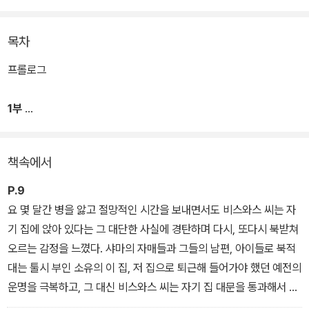
어를 가진 작가'라고 비난받는 나이폴은 영국 식민지하의 트리니다드
토바고에서 인도계 이민자 3세로 태어났다.
목차
그의 네번째 소설인 <비스와스 씨를 위한 집>은 실제 사건을 극화하
프롤로그
고 알레고리화 하는 수준을 넘어 가진 것 없는 이민자 2세로 힘든 생
을 살았던 자신의 아버지에 대한 오마주이자 자신의 어린 시절에 대
1부
한 세밀한 기록이다. 이 장편소설은 나이폴이 처음으로 대중적인 인
지도를 얻은 작품이자 모던 라이브러리와 각종 매체 선정 20세기 10
1. 전원생활
책속에서
0대 소설에 꼽힐 만큼 문학적으로도 인정받은 작품이다.
P.9
모든 가능성이 막힌 환경과 꿈 사이의 괴리로 세상을 냉소하는 젊은
요 몇 달간 병을 앓고 절망적인 시간을 보내면서도 비스와스 씨는 자
이, 험난한 세상에서 오로지 내 집 장만과 가족 부양을 위해 살아가는
기 집에 앉아 있다는 그 대단한 사실에 경탄하며 다시, 또다시 북받쳐
가장이자 조금은 부끄러울 만큼 교양 없고 능력 없고 지질하기도 한
오르는 감정을 느꼈다. 샤마의 자매들과 그들의 남편, 아이들로 북적
아버지의 모습에서 이 땅의 우리 모습을 떠올리지 않을 수 있을까?
대는 툴시 부인 소유의 이 집, 저 집으로 퇴근해 들어가야 했던 예전의
하지만 이러한 진지한 주제에도 이 작품은 무겁지 않다.
운명을 극복하고, 그 대신 비스와스 씨는 자기 집 대문을 통과해서 들
어가고, 원하는 사람만 들어오게 하며, 매일 밤이면 문과 창문을 걸어