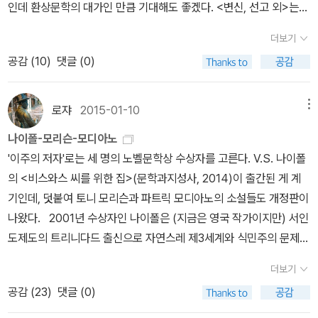
로 목숨을 끊으려던 창녀, 외딴 오두막에서 살해된 부랑자의 집에서
인데 환상문학의 대가인 만큼 기대해도 좋겠다. <변신, 선고 외>는
으면서 교육이라는 목적에까지 더할 나위 없이 충실하다는 평을 받고
에서 다른 방식으로 관계를 맺고 있는 네 인물에 대해 이야기한다. 그
른다. 아니면 적어도 그들에 관한 기록이 하나는 있어야 하겠지. 7. 아
발견된 어마어마한 양의 금. 삶에서 밀려나 세상의 끝으로 모여든 남
카프카의 작품을 을유에서 세계문학으로 낸 것이다. 번역자도 독일어
있는데 어찌 궁금하지 않을 수가. 이희재, <번역전쟁>제목만 봤을 때
들의 이야기를 통해 작가는 신과 인간, 그리고 사회의 관계를 밀도 높
시아 제바르, <프랑스어의 실종> 2차 세계대전의 승전국의 식민지
더보기
자들의 이야기를 듣던 무디는 어느새 인간의 운명과 황금이 별자리처
번역계에서 많이 본 김태환씨라 믿음이 간다. <리모노프>는
는 ‘번역’에 관한 책인가 싶어 그냥 넘겼는데, 최근에 서재에서 어떤
게 탐구하면서 인간의 의미를 치열하게 성찰하고 삶의 구원에 관한
알제리. 알제리는 종전 후에도 무려 17년 동안이나 더 독립투쟁을 해
공감 (
10
)
댓글 (0)
럼 얽혀드는 미스터리의 중심으로 빨려 들어간다. 12개의 별자리를
러시아의 작가이자 정치인인 에두아르드 리모노프의 삶을 추적한 전
분이 이 책의 몇몇 문장을 소개한 것을 보고 갑자기 궁금증이 확 생겼
문제로 나아간다.프랑스와 일본 등 국외에서 오히려 더 주목받는 이
야 했고, 그 후유증으로 1990년대까지 독재정권 치하에서 북아프리
닮은 12명의 남자와 12개의 진실. 삶의 마지막 희망을 비추는 찰나의
기라고 한다. 작가는 프랑스 작가 엠마뉘엘 카레르. 2011년과 2012
다. 그러니까 그 문장들만 보고 판단하기로 이 <번역전쟁>은 서구백
승우 문학의 시원인 셈. 작가의 이십대가 고스란히 담겨 있는 작품이
카의 잠재력을 모두 잃어버리고 만다. 식민모국인 프랑스로 유학을
빛과 그 소멸의 이야기.' 그리고 덧붙이자면 역대 부커상 수상작들의
년 각종문학상을 휩쓴 소설이기도 하다. 소련과 러시아 사회를 이해
로쟈
2015-01-10
메뉴
인남성들의 언어를 이 동양의 지배계층(주로 남성)이 자기들의 언어
기도 하다. '이승우 컬렉션'이 어떤 목록으로 더 채워질지 모르겠지
떠나 프랑스 여자와 살던 작가 베르칸은, 알제리에서가 아니라면 글
국내 '흥행성적'이 별로 좋지 않다. 줄리언 반스의 <예감은 틀리지 않
하고 싶다면 이 책을 읽길 권한다. <팔월의 일요일들>과 <추억을 완
로 옮기면서 어떤 헤게모니와 이데올로기를 새롭게 탄생시키는지 분
만, 그의 대표작은 <식물들의 사생활>(문학동네), <생의 이면>(문이
을 쓸 수 없을 것 같은 강박을 안고 귀국하는 실수를 저지른다. 이때
나이폴-모리슨-모디아노
는다>가 거의 유일한 예외로 보이는데, <예감은 틀리지 않는다>가 2
성하기 위하여>는 노벨상 수상작가 파트릭 모디아노의 책이다. 김화
석한 책이라고 판단된다. 저자는 “이 세상이 누군가에 의해 번역·해석
당), <지상의 노래>(민음사) 등이다. 작가 김영하의 산문 3부작이
알제리는 혁명(또는 쿠데타)의 와중에서 반 프랑스 정서가 전 국토를
'이주의 저자'로는 세 명의 노벨문학상 수상자를 고른다. V.S. 나이폴
68쪽에 불과한 반면 <루미너리스>는 원저 자체가 832쪽 분량이고,
영의 번역으로 태어났다. <독일전설>1 권이 나왔다. 역시 그림
되고 가공되고 많은 경우 날조될 수도 있음을 깨닫게 된 과정을 하나
완결되었다. <읽다>(문학동네, 2015)가 마지막 권으로 출간됐기 때
뒤덮고 있던 것. 과거와 현재, 비극의 역사와 에로티시즘 사이를 오가
의 <비스와스 씨를 위한 집>(문학과지성사, 2014)이 출간된 게 계
번역본은 1,2권 합계 1200쪽이 넘는다. <루미너리스>도 <네덜란드
형제의 작품이 되겠다. 현암사에서 나온 <그림 형제 전집>이 더 나아
로 연결하는 개념도 넓은 뜻의 ‘번역’이라 이름 지었다”고.찬조출
문이다. 부제는 '김영하와 함께하는 여섯 날의 문학 탐사'. '김영하 산
는 엑스터시. 8. 이스마일 카다레, <누가 후계자를 죽였는가> 1981
기인데, 덧붙여 토니 모리슨과 파트릭 모디아노의 소설들도 개정판이
>와 비슷한 짝이 될까봐 염려된다는 것인데, 그렇다고 해서 내가 발
보인다. 뒤렌마트의 <약속>도 문예출판사에서 나왔다. <비스와스씨
연.... 누워 읽을 때 빛 그림자를 없애주는 라딘 무선 클립 독서등-아
문 삼부작의 완결편 <읽다>는 그가 오랫동안 읽어온 작품들에 대한
년 12월에 알바니아에서 있었던 후계자 살인사건을 모티브로 쓴 작
나왔다. 2001년 수상자인 나이폴은 (지금은 영국 작가이지만) 서인
벗고 나설 일은 아니다. 다만 영어권의 화제작 두 편인 만큼 읽어봄직
를 위한 집>은 트리니다드 토바고에서 태어나고 인도에서 자란 작가
무튼 이제 5일 남은 2월 더는 책을 안 살 자신 있다!!!!!! 그런데 희진
이야기와 함께, 문학이라는 '제2의 자연'을 맹렬히 탐험해온 작가 김
품. 대내외적으로는 자살로 발표하지만 이를 믿는 사람은 한 명도 없
도제도의 트리니다드 출신으로 자연스레 제3세계와 식민주의 문제
하겠다는 것, 그래서 나부터도 번역본과 원서를 모두 구입하려고 한
V.S. 나이폴의 책이다. <미겔 스트리트>를 아는 독자라면 낯설지 않
쌤이 팟캐스트 2월호에서 언급한 이 책은 좀 궁금하네....<인생수업>
영하의 독서 경험을 담은 책이다. <읽다>는 우리는 왜 책을 읽는가,
다. 완벽하게 폐쇄되어 불안 말고는 아무 것도 남지 않은 독재사회 속
를 다룬 작가이다. 초기작으론 <미겔 스트리트>(1959)가 유명한데
다는 것(<네덜란드>는 이미 구입했다). 그나저나 영어권 최고 작가
을 터. 식민문학의 나약함을 지니고 있다는 비판을 받기도 한단다. <
더보기
희진쌤이 언급하지 않았으면 영원히 읽을 일 없을 것처럼 생긴 제목
문학작품을 읽을 때 우리에겐 어떤 일이 일어나는가, 위대한 작품들
에서 사는 개인, 집단, 사회의 병리적 모습을 놀랄 만큼 섬세하게 그려
(세번째 소설로 그의 문학적 출사표에 해당하는 작품이다) <비스와
의 반열에 든 85년생이면 정말 젊군. 아직 젊음 자체가 한마디 하는
뒤바뀐 몸과 머리>는 인도설화를 바탕으로 쓴 토마스 만의 소설이다.
공감 (
23
)
댓글 (0)
과 표지이지만..... 궁금해졌다. 집근처 라딘 중고책방에 있던데....있
을 위대하게 만드는 특질은 무엇인가 등을 주제로 6회에 걸쳐 열린
놓았다. 독재체제가 전 인민을 집단 공황장애에 빠뜨리는 프로세스가
스 씨를 위한 집>(1961)은 바로 그에 이어지는 작품. 분류하자면 초
나이 아닌가... 16. 02. 13.
뜻하지 않은 번역작이다. <지푸라기 여자>는 프랑스 작가 카트린 아
던데..... 이거 세일즈포인트 올랐던데 역시 알라딘 최고의 영업왕 ㅋ
문학 강연을 토대로 쓰였다.' <읽다>라고 하니까 <보다>와 <말하다
독할 정도로 잘 묘사되어 있다. 독재시절을 경험한 분들은 거의 완벽
기작에 해당할 텐데, 중후기 대표작이 번역돼 있는 터라 더 반갑다. <