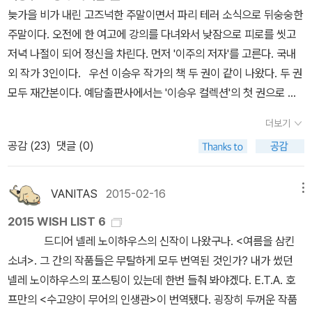
'뉴욕타임스' 선정 2008년 10대 소설, 아마존 선정 2008년 최고의
츠바이크, <프로이트를 위하여>츠바이크의 전기는 무조건 모두 다
늦가을 비가 내린 고즈넉한 주말이면서 파리 테러 소식으로 뒤숭숭한
나 사서 글을 좀 써볼까, 끼적이기 시작하는 이야기. 부코스키, 아니,
책인 <네덜란드>는 작가 조지프 오닐이 7년에 걸쳐 완성한 작품이
읽어보겠어! 호기롭게 결심. 그중 눈에 띈 책. 츠바이크와 프로이트는
주말이다. 오전에 한 여고에 강의를 다녀와서 낮잠으로 피로를 씻고
치나스키의 팬이라면 절대 놓칠 수 없는 근본주의적 비트 소설. 5. W.
다. 9.11 이후의 뉴욕을 배경으로 네덜란드 출신 애널리스트 한스와
30년 가까이 서로 편지를 주고받았을 정도의 우정을 나눴던 사이. 이
저녁 나절이 되어 정신을 차린다. 먼저 '이주의 저자'를 고른다. 국내
G. 제발트, <현기증. 감정들> 보나파르트 나폴레옹이 무거운 대포를
트리니다드토바고 출신의 이민자 척의 상실과 회복의 이야기를 그린
책은 츠바이크가 친구였던 프로이트에 관해 쓴 평전이다. 거기에 두
외 작가 3인이다. 우선 이승우 작가의 책 두 권이 같이 나왔다. 두 권
끌고 무려 알프스를 넘었다는 거 아냐. 이때 숱한 사병들 가운데, 그때
다.' 그럼에도 한국 독자들과 인연이 없었던 것은 번역상에 문제가
사람이 주고받은 편지까지 모아서 엮었다. 책 받아들고 휘리릭 넘겨
모두 재간본이다. 예담출판사에서는 '이승우 컬렉션'의 첫 권으로 데
까지는 아니고, 나중에 위대한 작가가 될 앙리 벨이라는 소년이 있었
있거나 '네덜란드 출신 애널리스트 한스와 트리니다드토바고 출신의
봤는데 역시 흥미로워! 지그문트 바우만, <유행의 시대><액체근대>
뷔작 <에리직톤의 초상>(예담, 2015)을 다시 펴냈고, <내 안에 또
으니, 우리는 그를 ‘스탕달’이라고 부르게 된다. 프랑스 군은 밀라노
이민자 척'의 이야기라는 설정이 흥미를 끌지 못해서인 듯하다. 짐작
더보기
와 <쓰레기가 되는 삶들>을 흥미롭게 읽었던 터라 바우만의 새 저작
누가 있다>(고려원, 1995)도 <독>(예담, 2015)으로 제목을 바꾸어
근처 마렝고 전투에서 이탈리아 군에게 극적인 막판 뒤집기 역전승을
엔 후자일 가능성이 높아 보이는데, 트리니다드토바고 출신의 노벨문
공감 (
23
)
댓글 (0)
이 나오면 틈틈이 읽어보려고 하고 있다. <유행의 시대>는 단연 흥미
개정판을 냈다. 원래 잡지 연재시 재목이 '독'이었다고. '이승우 컬렉
따내는데, 제발트는 전매특허인 특별한 미적 감각과 관찰력으로 스탕
학상 수상작가 나이폴의 작품도 거의 읽히지 않기 때문이다(곧 작품
로워 보인다. 바우만이 보는 유동하는 현대 사회의 문화- 바우만은
션'은 작가에 대한 새로운 독서와 재평가의 출발점이 될 수도 있겠다.
달의 일생, 이탈리아의 작은 마을에 관한 글을 보태고 있다. 제발트가
성과 무관하게 이 지역 이야기는 대중성이 없다는 것). 그런 면으로
(누구나 알고 있듯이) 그 또한 ‘문화는 이미 소비시장의 지배를 받고
지성의 언어로 한국 소설의 토대를 넓힌 이승우의 <에리직톤의 초상
제발트 한 책. 6. 엔리케 빌라-마따스, <바틀비와 바틀비들> 숱하게
VANITAS
2015-02-16
메뉴
보면 엘리너 캐턴의 <루미너리스>도 전망이 밝아보이지 않는다. '19
있으며, 유행에 종속된 현대인들이 소비하는 사회에 살아가고 있
>이 '이승우 컬렉션'의 첫 번째 작품으로 출간됐다. 작가의 데뷔작이
많은 작가들과 작가지망생들이 오늘도 붓을 꺾는다. 특정한 사람에겐
세기 소설의 살아 있는 패러디'라는 평을 들은 이 소설의 배경이 186
2015 WISH LIST 6
다’고 말한다. 자 이제 책장을 펼치고 이제 본격적으로 읽어보자- 데
자 대표작인 이 소설은 우리나라 관념 소설, 형이상학 소설, 종교 소설
글을 쓰는 것이 영광의 길이지만, 다른 특정한 사람들은 글을 더 이상
0년대 뉴질랜드이기 때문이다. '1866년, 크게 한몫 잡겠다는 생각으
드디어 넬레 노이하우스의 신작이 나왔구나. <여름을 삼킨
이비드 허버트 로렌스, <D. H. 로렌스 유럽사 이야기>이 책이 처음
의 새 지평을 마련하여 작가와 평론가 모두에게 격찬받은 작품이다. 1
쓰지 않는 것이 영광의 길이란다. 소리 소문 없이 사라지는 많은 작가
로 금을 찾아 뉴질랜드에 도착한 남자, 무디. 그날 저녁, 그는 황량한
소녀>. 그 간의 작품들은 무탈하게 모두 번역된 것인가? 내가 썼던
출간되었을 때 약간 응?!하고 깜짝 놀랐다. D. H. 로렌스?!<채털리
981년 발표한 중편 '에리직톤의 초상'에 1990년 2부를 추가해 완성
들. 그들은 왜 글쓰기를 멈췄을까. 후대에 이름을 남기는 극소수 작가
금광 마을 호키티카의 허름한 호텔 흡연실에서 자신도 모르게 12명의
넬레 노이하우스의 포스팅이 있는데 한번 들춰 봐야겠다. E.T.A. 호
부인>의 그 D. H. 로렌스가 유럽사를?! 그런데 진짜 그렇다. 이 책은
한 장편소설 <에리직톤의 초상>은 1981년 교황 저격 사건과 에리직
들을 추적하는 일보다, 자의건 타의에 의하건 도중에 붓을 꺾을 수밖
남자로 구성된 비밀 모임에 끼어들게 된다. 실종된 젊은 갑부와 스스
프만의 <수고양이 무어의 인생관>이 번역됐다. 굉장히 두꺼운 작품
엄밀해야 할 역사책과 흥미로워야 할 소설의 장점을 두루 갖추고 있
톤 신화를 모티프로 하여 기독교적 신념을 둘러싸고 각자 다른 거리
에 없었던 수많은 작가들을 추적하는 일이 어쩌면 더 중요할지도 모