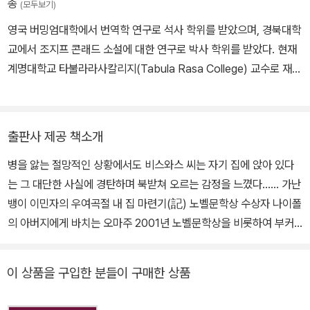
종
(모두보기)
루어 이러한 비판을 불러일으켰으나, 나이폴에게 식민지 상황은 피지
영국 버밍엄대학에서 번역학 연구로 석사 학위를 받았으며, 경북대학
배자들이 겪은 공통적인 역사적 사건인 동시에, 주변인으로서 혼란
교에서 조지프 콘래드 소설에 대한 연구로 박사 학위를 받았다. 현재
속에 내던져진 한 인간의 지극히 개인적인 상황이기도 했다. 이러한
계명대학교 타불라라사칼리지(Tabula Rasa College) 교수로 재직
특성은 오히려 제3세계라는 지역적 문제에 치우치지 않고 보편성을
중이다. 번역서로 V.S. 나이폴의 『비스와스 씨를 위한 집』 『사기꾼-
획득했다는 평가를 받기도 한다. 처음으로 영국에서의 삶에 대해 쓴
그의 변장 놀이』가 있고, 『과학소설 속의 포스트휴먼』을 저술했다.
『도착의 수수께끼』는 식민지 출신 작가 나이폴을 평생 따라다닌 정체
성과 글쓰기에 관한 고뇌와 해답이 담긴, 문학적 완결판 같은 작품이
출판사 제공 책소개
다. 『비스와스 씨를 위한 집』 『미겔 스트리트』 『자유 국가에서』 『흉내
병을 앓는 절망적인 상황에서도 비스와스 씨는 자기 집에 앉아 있다
내는 사람들 』 『강굽이』 등 다수의 소설과 논픽션을 발표했다. 서머싯
는 그 대단한 사실에 경탄하며 북받쳐 오르는 감정을 느꼈다…… 가난
몸 상, 부커 상, 호손 상, 데이비드 코언 영국 문학상 등을 수상했으며,
뱅이 이민자의 우여곡절 내 집 마련기(記) 노벨문학상 수상자 나이폴
문학적 공로를 인정받아 영국 기사 작위를 받았다. 2001년에는 노벨
의 아버지에게 바치는 오마주 2001년 노벨문학상을 비롯하여 부커
문학상을 수상했다. 2018년 8월 자택에서 별세했다.
상, 호손 상 등 다수의 상을 수상한 제3세계문학의 기수 V. S. 나이폴
의 『비스와스 씨를 위한 집』이 문학과지성사에서 출간되었다. ‘억압
이 상품을 구입한 분들이 구매한 상품
의 역사를 직시하게 해준다’는 평을 받으며 노벨문학상을 수상한 동
시에 ‘서구 식민주의 옹호의 앞잡이’ ‘식민지 시대에 대한 노스탤지어