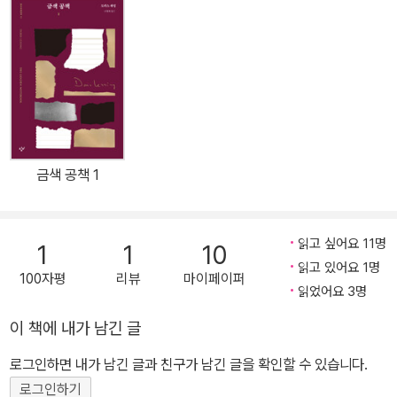
를 가진 작가’라고 비난받는 나이폴은 영국 식민지하의 트리니다드
토바고에서 인도계 이민자 3세로 태어났다. 그의 네번째 소설인 『비
스와스 씨를 위한 집』은 실제 사건을 극화하고 알레고리화 하는 수준
을 넘어 가진 것 없는 이민자 2세로 힘든 생을 살았던 자신의 아버지
에 대한 오마주이자 자신의 어린 시절에 대한 세밀한 기록이다. 이 장
편소설은 나이폴이 처음으로 대중적인 인지도를 얻은 작품이자 모던
라이브러리와 각종 매체 선정 20세기 100대 소설에 꼽힐 만큼 문학
금색 공책 1
적으로도 인정받은 작품이다. 모든 가능성이 막힌 환경과 꿈 사이의
괴리로 세상을 냉소하는 젊은이, 험난한 세상에서 오로지 내 집 장만
과 가족 부양을 위해 살아가는 가장이자 조금은 부끄러울 만큼 교양
읽고 싶어요 11명
1
1
10
없고 능력 없고 지질하기도 한 아버지의 모습에서 이 땅의 우리 모습
읽고 있어요 1명
100자평
리뷰
마이페이퍼
을 떠올리지 않을 수 있을까? 하지만 이러한 진지한 주제에도 이 작
읽었어요 3명
품은 무겁지 않다. 비참한 현실을 경쾌한 어조로 표현하며 유머를 잃
이 책에 내가 남긴 글
지 않는 필력 덕분에 안타까움 속에서도 웃음이 더 삐져나오는 이 작
품은, 신기할 만큼 단숨에 읽힌다. Bravo! Mr. Biswas’s Life! 자정
로그인하면 내가 남긴 글과 친구가 남긴 글을 확인할 수 있습니다.
에, 거꾸로, 육손이로 태어난 불길한 아이 모헌 비스와스. 영국령 트리
로그인하기