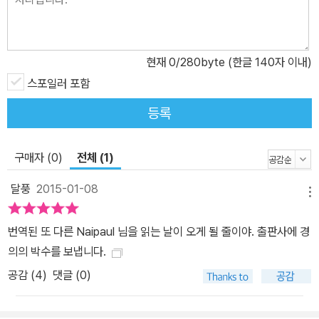
는 땅에도 관심이 없는 이민 1세대 인도인들에게 이곳은 정착지가 아
니라, 잠시 들렀는데 예상보다 오래 머물게 된 곳이었다. 그들은 언제
나 인도로 돌아갈 거라고 말했지만 막상 기회가 오면 미지의 땅이 된
현재
0
/280byte (한글 140자 이내)
고국이 무서워서 혹은 친숙해진 임시 거주지를 떠나기가 두려워서 거
스포일러 포함
절했다. 그러면서 매일 저녁 모여 마리화나를 피우며 계속 인도 이야
기를 했다. 이들의 상황이 갖는 주변성은 이민자 3세대인 나이폴에게
등록
까지 이어진다. 혈통적으로는 인도인이고 고향은 트리니다드이고 사
는 곳은 영국이지만 나이폴은 어느 곳에도 소속될 수 없는 국외자이
구매자 (0)
전체 (1)
며, 자신보다 이러한 이질감이 더 심했을 이민자 2세대 아버지를 통
달풍
2015-01-08
해 자신의 고통을 더 극대화할 수 있었을 것이다. 세상 어디에서도 이
메뉴
방인이었던 비스와스 씨에게, 그리고 나이폴에게는 자신의 집을 갖는
것만이, 글쓰기만이 자기 자신을 대변할 수 있는 수단이었다. ■ 이산
번역된 또 다른 Naipaul 님을 읽는 날이 오게 될 줄이야. 출판사에 경
diaspora의 땅에서 나의 자리, 정체성 찾기 “그는 많은 집에서 살아
의의 박수를 보냅니다.
왔다. 그런데 그가 없는 그 집들을 상상해보는 게 얼마나 쉬운 일인
공감 (
4
)
댓글 (0)
지!” 소설 속 비스와스 씨의 삶은 인도계 이민자 2세대인 나이폴의 아
버지와 일치한다. 아무것도, 가족을 위한 방 한 칸조차 없어 여기저기