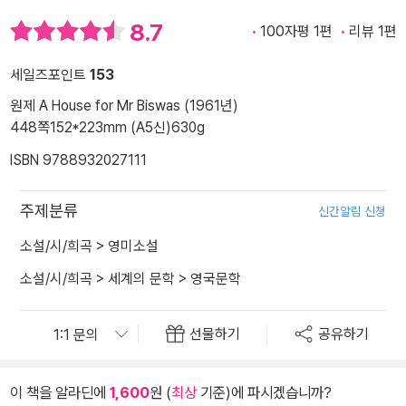
8.7
100자평 1편
리뷰 1편
세일즈포인트
153
원제 A House for Mr Biswas (1961년)
448쪽
152*223mm (A5신)
630g
ISBN 9788932027111
주제분류
신간알림 신청
소설/시/희곡
>
영미소설
소설/시/희곡
>
세계의 문학
>
영국문학
선물하기
공유하기
이 책을 알라딘에
1,600
원 (
최상
기준)에 파시겠습니까?