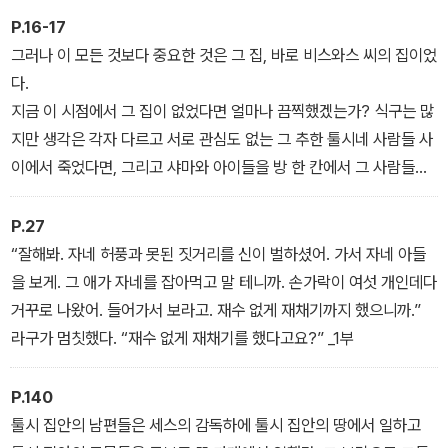
잠그고 오직 자기 집안 식구들이 떠드는 소리 외에는 들을 일 없이 마
P.16-17
음대로 이 방 저 방 그리고 마당 사이를 돌아다녔다. 어릴 때 비스와스
그러나 이 모든 것보다 중요한 것은 그 집, 바로 비스와스 씨의 집이었
씨는 모르는 사람이 사는 집을 전전했다. _프롤로그
다.
지금 이 시점에서 그 집이 없었다면 얼마나 끔찍했겠는가? 식구는 많
지만 생각은 각자 다르고 서로 관심도 없는 그 추한 툴시네 사람들 사
이에서 죽었다면, 그리고 샤마와 아이들을 방 한 칸에서 그 사람들에
게 둘러싸여 살도록 남겨두었다면 말이다. 더 심하게는, 땅 한 뙈기 자
기 것이라고 말하지 못하게 되었다면, 그리하여 쓸모없고, 지낼 곳도
P.27
없이 태어났던 이전의 사람처럼 살다가 죽었다면 말이다. _프롤로그
“잘해봐. 자네 허풍과 못된 짓거리를 신이 벌하셨어. 가서 자네 아들
을 보게. 그 애가 자네를 잡아먹고 말 테니까. 손가락이 여섯 개인데다
거꾸로 나왔어. 들어가서 보라고. 재수 없게 재채기까지 했으니까.”
라구가 멈칫했다. “재수 없게 재채기를 했다고요?” _1부
P.140
툴시 집안의 남편들은 세스의 감독하에 툴시 집안의 땅에서 일하고