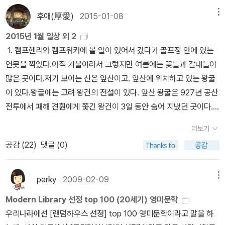
를레의 작품이다. 반전이 심하다고 하는데 어떨지 궁금하다.
ㅋ 희진쌤~
>보다 왠지 더 친근하게 여겨지는군... 영국령 트리니나드 토바고 출
하게 공감하며 읽을 수 있을 듯. 9. 에이브러햄 버기즈, <눈물의 아이
미겔 스트리트>와 <흉내>(1967), <자유국가에서>(1971) 사이의
후애(厚愛)
2015-01-08
메뉴
<선셋 리미티드>는 코맥 매카시의 간만의 신작이다. 어렵다
신의 노벨문학상 수상작가 V.S. 나이폴의 책이 한 권 더 출간되었다.
들> 인도 출신 에티오피아 의사 가족 이야기. 엄마는 일란성 아들 쌍
연결고리로 보이기 때문이다. <흉내>와 <자유국가에서>는 현재 모
는 평과 버릴문장 하나 없다는 알라디너의 평들 때문에 내용이 더 궁
2015년 1월 일상 외 2
<도착의 수수께끼>(문학과지성사, 2015). 지난해 말에 <비와스 씨
둥이 시바와 메리언이 태어나자마자 죽어버리고, 아빠는 아이들을 돌
두 절판된 상태다(<거인의 잠>(1979)도 절판). 그나마 <세계 속의
금해진다. <럭키 짐>은 1954년 출간 후 현재까지도 '가장 웃긴 영미
1. 캠프헨리와 캠프워커에 볼 일이 있어서 갔다가 골프장 안에 있는
를 위한 집>(문학과지성사, 2014)이 번역된 바 있어서 '거푸' 출간된
보지 않고 미국행 비행기에 올라, 두 인도인이 이들을 키우는 소설. 시
길>(1994)이 아직 읽을 수 있는 책. 미국문학의 대모로 불리는 토
문학'으로 끊임없이 회자되는, 킹슬리 에이미스의 대표작. 국내에는
연못을 찍었다.아직 겨울이라서 그렇지만 여름에는 꽃들과 갈대들이
다는 느낌이다. 그 이전에 나온 책이 <미겔 스트리트>(민음사, 200
바는 정규교육을 받지 않았으면서도 타고난 천재성으로 산부인과 학
니 모리슨의 대표작 <재즈>(문학동네, 2015)도 재출간됐다. '<재즈
처음 소개되는 작가다. <런던 필즈>의 작가 마틴 에이미스의 부친이
많은 곳이다.저기 보이는 산은 앞산이고. 앞산에 위치하고 있는 왕굴
3)인 걸 고려하면 그렇다. 나이폴은 1990년대 말에 노벨문학상 후보
에 놀라운 수준으로 올라서고, 메리언은 미국에서 고생해가며 의사가
>는 1987년 <빌러비드>를 발표하며 대중과 평단의 큰 사랑을 받은
라고. <재즈>는 토니 모리슨의 작품이다. 미국 흑인 문학의 대가니
이 있다.왕굴에는 고려 왕건의 전설이 있다. 앞산 왕굴은 927년 공산
로 유력하게 거명되다가 2001년에 수상했다. 국내에서도 그맘때 많
되는데, 거기서 세계적으로 유명한 외과의가 된 아버지와 조우한다.
토니 모리슨이 5년 만인 1992년 야심차게 내놓은 여섯번째 장편소
만큼 괜찮은 작품이 될 것 같다. <몬터규 로즈 제임스>는 현
전투에서 패해 견훤에게 쫓긴 왕건이 3일 동안 숨어 지냈던 곳이다.
이 소개된 작가. 문학세계사에서 나왔던 <자유국가에서>, <세계 속
여기에 에티오피아의 현대사까지 겹쳐 흥미진진한 소설책이 만들어
설이며, 출간 다음해인 1993년 토니 모리슨의 노벨문학상 수상에 지
대문학에서 나오는 단편선 시리즈다. 이번에는 이 작가의 단편들이
아직 가 보지는 못했지만 날씨가 따뜻해지면 가 볼까 한다.^^ 2. 크리
의 길> 등이 노벨문학상의 후광에도 불구하고 별로 읽히지 않은 탓인
지니, 잠 안 오는 여름밤을 위해서 최고의 피서 책이 될 듯. 10. 크러
대한 영향을 끼친 그녀의 대표작이다.' 모리슨의 작품도 들녘출판사에
더보기
선정됐는데, 20세기 초 최고의 공포문학 전문가였다고 한다. <에니
스마스와 새해 선물로 받은 책들입니다.^^ 고운님들께 정말 머
지 절판된 지 오래다. 그럼에도 인도 출신의 살만 루슈디와 함께 가장
스너호르커이 라슬로, <저항의 멜랑콜리> 주의를 요함. 책 권쯤 읽
서 상당수가 출간됐었지만 현재는 대부분 절판된 상태다. 현재로선
공감 (
22
)
댓글 (0)
그마>는 '세계 2차 대전 3부작'으로 나온 책 이다. '세계 2차 대전 당
리숙여 깊이 감사드립니다!!!!!!!*^^* 꾸벅 저도 나중에 선물할 기회를
대표적인 '식민지 출신 작가'로서 충분히 주목할 만하다고 생각한다.
었다고 생각하시는 분들에게 강추. 몇 십 년 만에 강한 추위가 몰려온
대표작 <빌러비드>와 <재즈> 정도로 입막음해야 하는 듯싶다. 그
시 실존한 독일군 최고의 암호기 에니그마와 영국 정부 통신 본부가
꼭!!! 주세요~!!!!!! ㅎㅎㅎ 소장하면서 재미나게 즐겁게 행복하게 잘
<도착의 수수께끼>에 대한 루슈디의 평은 이렇다. '이 책은 내가 근
한 시골마을에 여태까지 멈춰서 있던 시계탑에서 시계가 돌아가기 시
리고 지난해 노벨문학상 수상자 모디아노의 작품도 지난 연말에 서너
있었던 블레츨리파크를 소재로 한 히스토리 팩션'이다. <다크타워 4
읽을께요~그리고 분홍 머그컵까지 선물로 보내 주셔서 너무너무 감
래 읽은 책 중 가장 슬픈 '전원시'다.' 1987년작. 15. 11. 14.
perky
2009-02-09
메뉴
작하더니, 서커스단이 들어오긴 했는데, 무엇을 가져왔느냐 하면, 세
작품이 나오고 이번에 <팔월의 일요일들>(문학동네, 2015)과 <추
>는 스티븐 킹의 작품이다. 띄엄띄엄 나오고 있는 걸 보니 간행중인
사드려요~정말 많이 많이 감사드리고 고맙습니다!!!!!!!!!!!!!*^^* 3.
상에서 가장 큰 고래 한 마리. 추위와 시계, 그리고 고래가 무엇을 우
억을 완성하기 위하여>(문학동네, 2015)가 마저 재출간됨으로써 주
Modern Library 선정 top 100 (20세기) 영미문학
건가 일부러 이렇게 내는건가 모르겠다. RHK에서 장르소설물
간만에 책 주문을 했다.작년부터 옆지기가 보고싶어 했던 책들인데...
화한 것일까. 혹시 그것들이 트로이 목마처럼 돌이킬 수 없는 운명을
요 작품들은 다 망라된 게 아닌가 싶다. 찾아보니 <팔월의 일요일들
우리나라에선 [랜덤하우스 선정] top 100 영미문학이라고 말을 하
이 많이 나왔<다잉 라이트>부터 <6년>, <하이브>에 이르기까지 빠
이제야 주문을 했다.^^;;;옆지기는 괜찮다 했지만 난 너무 미안해서...
가져올까? 우연히도 책을 쓴 시기가 1989년. 베를린 장벽이, 넘, 어,
>(세계사, 1991)과 <추억을 완성하기 위하여>(세계사, 1991)가 제