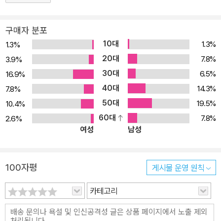
니다드 토바고의 인도계 이민자 2세대인 비스와스는 에미 애비를 잡
아먹을 팔자답게 아버지를 일찍 여의고 여기저기 전전하며 더부살이
구매자 분포
를 한다. 그런데 아뿔싸, 엉겁결에 한 결혼조차 봉건적 집단 문화를 따
10대
1.3%
1.3%
르는 집안과 하면서 처갓집의 대저택에서 가족을 위한 방 한 칸도 없
20대
7.8%
3.9%
이 복닥거리며 사는데…… 비스와스 씨는 없는 돈을 긁어모아 좁고 허
30대
6.5%
16.9%
름할지언정 자신의 가족만을 위한 집을 짓기로 한다. 그러나 자기 집
40대
14.3%
7.8%
에 정착하고 싶은 단순하면서도 간절한 소망을 이루기는 쉽지 않다.
50대
■ 영국령 트리니다드 토바고의 인도인들 “팔자는 그를 인도에서 사
19.5%
10.4%
탕수수밭으로 데려다주었고, 급속히 나이 들게 했으며, 늪지의 다 무
60대
7.8%
2.6%
여성
남성
너져가는 오두막집에서 죽도록 내동댕이쳤다.” 스페인, 프랑스를 거
처 영국의 식민지가 된 서인도 제도의 섬나라 트리니다드 토바고. 18
33년 노예제가 폐지되자 영국 식민 정부는 엄청난 노동력을 요구하
100자평
게시물 운영 원칙
는 플랜테이션 농업을 위해 또 다른 식민지인 인도에서 사람들을 이
주시켰다. 이들 중 상당수는 인도로 돌아가지 못하고 트리니다드에
카테고리
정착했는데, 지금은 인도 이민자 후손이 트리니다드 토바고 인구의 4
0퍼센트 정도를 차지한다. 하지만 영어도 할 줄 모르고 자신들이 사