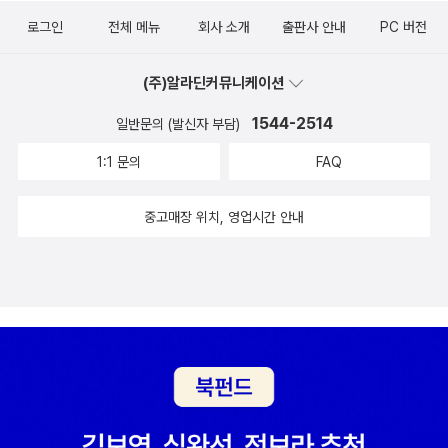
야기. 나이 차 많이 나는 결혼. 근사한 주변 남자 등장. (베드 씬 하나
로그인
전체 메뉴
회사 소개
출판사 안내
PC 버전
도 안 나오는 재미없는)불륜. 결투와 죽음. 이별. 결말. 딱 그려지시
지? 바로 그런 책. 꼭 이 책 사서 읽어보시라. 단, 당신이 지겨울 정도
(주)알라딘커뮤니케이션
로 돈도 많고 시간도 많다면.
1544-2514
일반문의 (발신자 부담)
1:1 문의
FAQ
중고매장 위치, 영업시간 안내