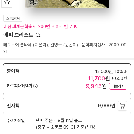
소득공제
대산세계문학총서 200번 + 아크릴 키링
에피 브리스트
테오도어 폰타네
(지은이),
김영주
(옮긴이)
문학과지성사
2009-09-
21
종이책
13,000
원,
10%
11,700
원
+ 650원
9,945
원
카드최대혜택가
더보기
전자책
9,000
원
수령예상일
택배 주문시 8월 11일 출고
(중구 서소문로 89-31 기준)
변경