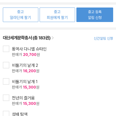
중고
중고
중고 등록
알라딘에 팔기
회원에게 팔기
알림 신청
대산세계문학총서 (총 183권)
신간알림 신청
통역사 다니엘 슈타인
판매가
20,700
원
비둘기의 날개 2
판매가
16,200
원
비둘기의 날개 1
판매가
15,300
원
천년의 즐거움
판매가
15,300
원
성배 탐색