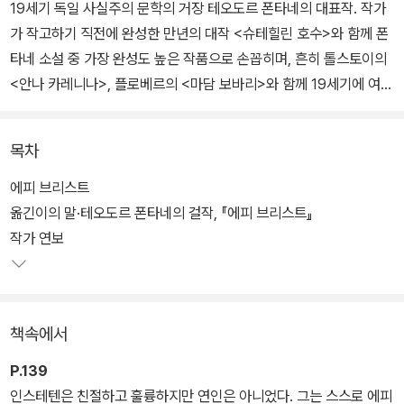
19세기 독일 사실주의 문학의 거장 테오도르 폰타네의 대표작. 작가
가 작고하기 직전에 완성한 만년의 대작 <슈테힐린 호수>와 함께 폰
타네 소설 중 가장 완성도 높은 작품으로 손꼽히며, 흔히 톨스토이의
<안나 카레니나>, 플로베르의 <마담 보바리>와 함께 19세기에 여성
의 관점으로 쓰인 결혼 이야기 3부작 중 한 작품으로 거론된다.
목차
주인공 에피 브리스트는 북부 독일의 한 귀족 집안의 무남독녀로 발
랄하고 귀여운 17세의 소녀다. 소설은 그녀가 자신의 어머니에게 구
에피 브리스트
애하다 실패한 적도 있던 21세 연상의 남자 인스테텐 남작과 조건에
옮긴이의 말·테오도르 폰타네의 걸작, 『에피 브리스트』
맞춰 결혼을 한 후 다른 남자와 우연히 불륜을 저지르며 겪게 되는 비
작가 연보
극적인 운명을 다루고 있다.
이 소설을 1880년대 프로이센에서 큰 화제가 되었던 실제 사건을 소
책속에서
재로 하고 있다. 폰타네는 주인공 에피가 결혼, 간통, 결투, 이혼을 겪
으며 파멸될 때까지의 과정을 담담한 문체로 묘사하여 인습에 사로잡
P.139
혀 인간성을 잃어버린 당대 프로이센 귀족 사회의 위기를 적나라하게
인스테텐은 친절하고 훌륭하지만 연인은 아니었다. 그는 스스로 에피