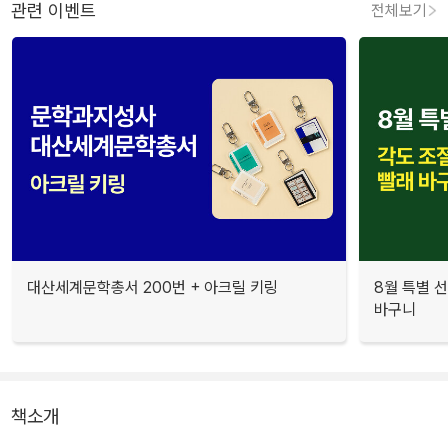
관련 이벤트
전체보기
대산세계문학총서 200번 + 아크릴 키링
8월 특별 선
바구니
책소개