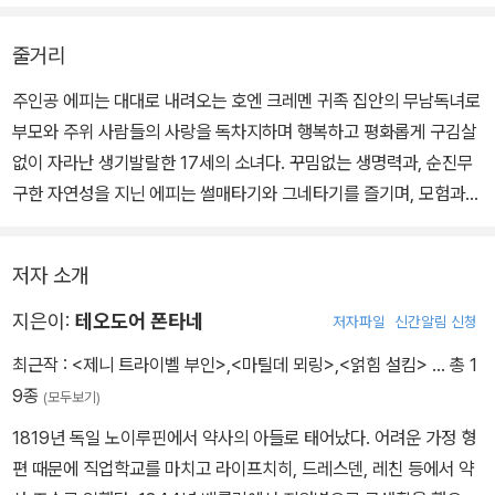
줄거리
주인공 에피는 대대로 내려오는 호엔 크레멘 귀족 집안의 무남독녀로
부모와 주위 사람들의 사랑을 독차지하며 행복하고 평화롭게 구김살
없이 자라난 생기발랄한 17세의 소녀다. 꾸밈없는 생명력과, 순진무
구한 자연성을 지닌 에피는 썰매타기와 그네타기를 즐기며, 모험과
스릴을 좋아하고, 시적이고 환상적인 본성으로 삶의 기쁨과 자유를
누린다.
저자 소개
에피에게 케씬의 관구장 인스테텐 남작이 청혼을 하면서 사건의 발단
이 이루어진다. 인스테텐은 에피보다 21세나 연상인 귀족 관리로서
지은이:
테오도어 폰타네
저자파일
신간알림 신청
사회적 지위, 촉망되는 장래 등이 결혼 결정의 요소로 작용하였고, 상
최근작 :
<제니 트라이벨 부인>
,
<마틸데 뫼링>
,
<얽힘 설킴>
… 총 1
호간의 자연스러운 사랑이나 이끌림 같은 것은 별로 고려되지 않아서
9종
(모두보기)
비극적 결말의 씨앗을 이미 내포하고 있는 관습적 결혼 결정이었다.
1819년 독일 노이루핀에서 약사의 아들로 태어났다. 어려운 가정 형
결혼 후, 신랑 인스테텐과 함께 케씬에서의 삶을 시작한 에피에게 결
편 때문에 직업학교를 마치고 라이프치히, 드레스덴, 레친 등에서 약
혼생활은 공허함과 적막함으로 점철된다. 에피가 부담해야 할 새로운