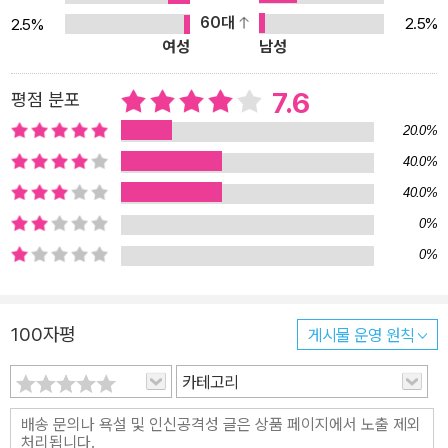
벗어나지 못하고, “……금지된 것, 비밀스러운 것이 그녀를 사로잡았
비판에만 초점을 맞추고 있는 것은 아니다. 작가 폰타네가 일흔이 넘
60대
2.5%
2.5%
던 것이다.”
여성
남성
은 나이에 집필한 소설이지만, 17세 소녀의 심리를 정확히 포착하고
에피와 크람파스와의 부절적한 관계는 7년이란 세월이 흐른 후, 둘
있는 『에피 브리스트』는 당대 큰 인기를 누리며 전 세계 많은 독자들
사이의 비밀 편지 묶음이 우연한 기회에 인스테텐의 눈에 띄면서, 소
7.6
평점 분포
의 심금을 울렸다. 죄르지 루카치는 에피를 가리켜 “폰타네가 형상화
설은 대전환을 갖고 당시의 관습대로 에피의 운명은 파국으로 치닫는
한 인물 중 가장 매력적인 인물”이라고 평했으며, 사뮈엘 베케트는 자
20.0%
다.
신의 희곡 「크라프의 마지막 테이프」에서 『에피 브리스트』를 하루에
40.0%
인스테텐이 크람파스에게 결투를 신청하고 그를 현장에서 사살한 것
한 장씩 읽으며 마음 아파하는 노인 크라프를 등장시키기도 했다. 지
40.0%
은, 그 자신의 개인적 복수 감정 때문이 아니고 오로지 사회의 이목과
금까지도 이 소설이 유럽 심리소설의 걸작 중 하나로 평가받는 것은
0%
명예 때문이었다. ‘인간은 전체의 일부분이기 때문에 전체가 지시하
예순이 다 되어서야 소설을 쓰기 시작한 작가 폰타네의 성숙한 인생
0%
는 규범을 따라야 한다’라는 인스테텐의 고백에서 개인의 행복보다는
체험, 겸허함, 인생의 지혜, 인간사와 세상사에 대한 객관적 판단과 이
사회와 명예를 우상으로 섬기는 그의 경직된 사회관이 드러난다. 그
해심에 기인한다고 할 수 있다. 오늘날 이 소설은 독일 학생들의 필독
가 절친한 친구 뷜러스도르프에게 에피의 해묵은 부정을 이미 발설했
서로 지정되어, 독일의 각급 학교에서 활발히 토론되고 있다. 또한 2
100자평
게시물 운영 원칙
고 사건이 백일하에 드러난 이상, 그 사건은 이미 사회의 수중으로 들
009년 봄 최근 독일에서 주목받는 여성 영화감독 헤르민 훈트게르부
어가버린 것이다. 앞서 유령의 문제에 대한 태도에서 이미 언급되었
카테고리
르스에 의해서 영화화되는 등 모두 다섯 번에 걸쳐 영화로 제작되었
듯이, 인스테텐은 그의 모든 의식 구조가 사회에 얽매여 있고, 사회에
다. 그중 뉴저먼시네마의 거장 라이너 베르너 파스빈더에 의해 만들
사로잡혀 있기 때문에 사회를 초월한 행동을 할 수가 없었던 것이다.
어진 동명의 영화(1974)가 유명하다.