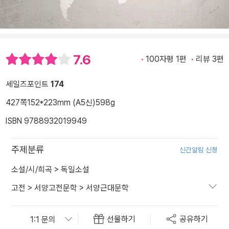
7.6
100자평 1편
리뷰 3편
세일즈포인트
174
427쪽
152*223mm (A5신)
598g
ISBN 9788932019949
주제분류
신간알림 신청
소설/시/희곡
>
독일소설
고전
>
서양고전문학
>
서양근대문학
선물하기
공유하기