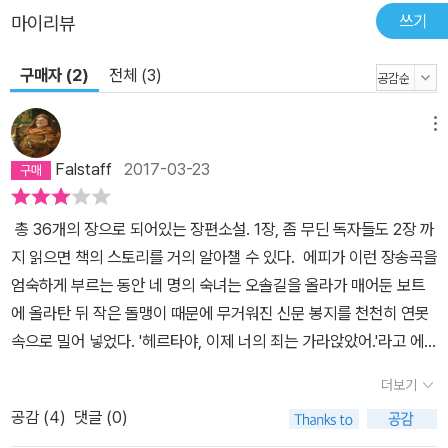
의 경지를 갖는다.
쓰기
마이리뷰
에피는 죽음 직전에 인스테텐을 이해하고 용서한다. 에피는 ‘그가 한
행동은 그럴 수밖에 없어서 그가 올바르게 행동한 것이라고’ 이해하
구매자 (2)
전체 (3)
며 죽어간다. 그것은 스스로 불행의 올가미 속에서 후회와 고통의 삶
을 사는 인스테텐을 훨씬 능가하는 모습이며, 에피가 도달한 휴머니
메뉴
티의 승리라고 볼 수 있다.
Falstaff
2017-03-23
총 36개의 장으로 되어있는 장편소설. 1장, 좀 무딘 독자들도 2장 까
지 읽으면 책의 스토리를 거의 알아챌 수 있다. 에피가 이런 장송곡을
엄숙하게 부르는 동안 네 명의 숙녀는 오솔길을 올라가 매어둔 보트
에 올라탄 뒤 작은 돌맹이 때문에 무거워진 신문 봉지를 천천히 연못
속으로 밀어 넣었다. '헤르타야, 이제 너의 죄는 가라앉았어.'라고 에
피가 말했다. '이걸 보니 지금 생각나는데 말이야, 옛날에 불쌍하고 불
더보기
행한 부인들이 이렇게 보트에서 수장 당했대. 그 이유는 물론 부정
공감 (
4
)
댓글 (0)
(不貞)한 행실 때문이지.' (17쪽) 전형적인 19세기 독일 소설. 틴 에