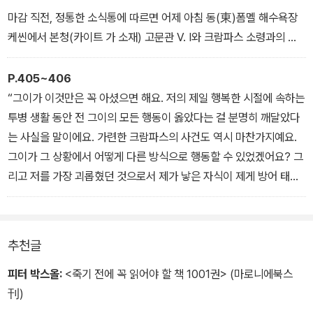
다. 그 소리는 점점 확실해졌다.
마감 직전, 정통한 소식통에 따르면 어제 아침 동(東)폼멜 해수욕장
케씬에서 본청(카이트 가 소재) 고문관 V. I와 크람파스 소령과의 사
이에 결투가 일어나서 크람파스 소령이 사망했다고 함. 소령과 아직
젊고 아름다운 고문관 부인과의 사이에 모종의 관계가 있었다고 함.
P.405~406
“그이가 이것만은 꼭 아셨으면 해요. 저의 제일 행복한 시절에 속하는
“이런 신문들이 도대체 뭘 잔뜩 써 갈기고 있담.”
투병 생활 동안 전 그이의 모든 행동이 옳았다는 걸 분명히 깨달았다
알고 있던 새 소식이 이미 다 알려져서 김샜다는 표정으로 요한나가
는 사실을 말이에요. 가련한 크람파스의 사건도 역시 마찬가지예요.
말했다.
그이가 그 상황에서 어떻게 다른 방식으로 행동할 수 있었겠어요? 그
리고 저를 가장 괴롭혔던 것으로서 제가 낳은 자식이 제게 방어 태세
를 취하도록 교육시켰던 그이의 처사도 옳았어요. 그게 너무나도 가
혹한 일이었고 너무나도 저를 가슴 아프게 했지만 말예요. 제가 이렇
게 그가 옳았다고 생각하며 죽어갔다고 그이에게 전해주세요. 이 같
추천글
은 내 진심을 전해주면 그에게 위로가 될 것이고 용기를 북돋워줄 것
이며 어쩌면 모든 것에 대해 다 좋게 생각하게 될 거예요. 왜냐하면 그
피터 박스올:
<죽기 전에 꼭 읽어야 할 책 1001권> (마로니에북스
이는 천성으로 선량한 면을 많이 갖고 있으며 사랑을 지니지 않는 사
刊)
람들의 고상함을 소유하고 있기 때문이에요.”