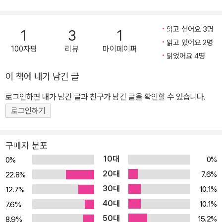
작으로, 이 소설로 작가는 “우리 자신이 속한 시대의 상”을 제시하며
스테텐이 에피 자신보다도 사회적 이목과 출세를 인생의 최우선 순위
『에피 브리스트』가 문학과지성사 대산세계문학총서의 83번째 책으
19세기 독일 사실주의 문학의 대가로 명성을 얻었다. 1898년 9월 2
로 생각하고 있다는 사실을 깨닫게 되었기 때문이다. 인스테텐이 아
로 출간되었다. 『에피 브리스트』는 작가가 작고하기 직전에 완성한
0일 79세를 일기로 베를린에서 사망했다.
읽고 싶어요 3명
내의 부탁을 일언지하에 거절한 이유는, 유령 때문에 집을 팔았다는
1
3
1
만년의 대작 『슈테힐린 호수』와 함께 폰타네 소설 중 가장 완성도 높
읽고 있어요 2명
쑥덕공론이 그의 귀족 신분과 사회적 지위에 손상을 주기 때문이었
100자평
리뷰
마이페이퍼
은 작품으로 손꼽히며, 흔히 톨스토이의 『안나 카레니나』·플로베르의
읽었어요 4명
다. 인스테텐은 모든 세상사를 사회적 기준에 맞추어 해석하며, 사회
『마담 보바리』와 함께 19세기에 여성의 관점으로 쓰인 결혼 이야기 3
적 기준은 바로 그의 사고의 알파요 오메가이기 때문에 아내의 불안
이 책에 내가 남긴 글
부작 중 한 작품으로 거론된다. 주인공 에피 브리스트는 북부 독일의
을 덜어주어야겠다는 생각보다는 사회적 고려에 더 큰 관심을 둔 것
한 귀족 집안의 무남독녀로 발랄하고 귀여운 17세의 소녀다. 소설은
로그인하면 내가 남긴 글과 친구가 남긴 글을 확인할 수 있습니다.
이다.
그녀가 자신의 어머니에게 구애하다 실패한 적도 있던 21세 연상의
로그인하기
에피는 남편의 군대 시절 친구 크람파스와 우연하고 공교로운 기회에
남자 인스테텐 남작과 조건에 맞춰 결혼을 한 후 다른 남자와 우연히
혼외 관계를 갖는다. 그녀가 나중에 고백했듯, 크람파스는 단지 ‘……
불륜을 저지르며 겪게 되는 비극적인 운명을 다루고 있다. 이 소설은
사랑하지 않았기 때문에 잊어버린’ 남자에 불과하였으며, 에피가 탈
구매자 분포
1880년대 프로이센에서 큰 화제가 되었던 실제 사건을 소재로 하고
출구로서 휩쓸려버린 사랑의 유희에 불과하였다. 소설에서 ‘슐론’이
10대
0%
0%
있다. 폰타네는 주인공 에피가 결혼, 간통, 결투, 이혼을 겪으며 파멸
나 ‘조크’라는 불가사이한 자연현상이 상징하고 있듯이, 에피는 올바
20대
7.6%
22.8%
될 때까지의 과정을 담담한 문체로 묘사하여, 인습에 사로잡혀 인간
르지 못한 부정의 늪에서 허우적거리며 빠져나오고자 노력했지만, 불
30대
10.1%
12.7%
성을 잃어버린 당대 프로이센 귀족 사회의 위기를 적나라하게 보여준
행히도 그러지 못했다. 그래서 여성에게 충성스러운 친절을 보이면서
40대
다. 이 소설은 여성의 운명을 주제로 하여 당대의 사회 현실을 비판한
10.1%
7.6%
여성의 심리를 잘 다룰 줄 아는 경솔한 카사노바 크람파스의 유혹을
가장 성공적인 사회소설로 평가된다. 하지만 이 작품이 단순히 사회
50대
15.2%
8.9%