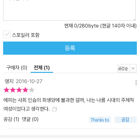
인스테텐은 훗날 자신의 행동이 무가치하다고 여기며 자신의 인생은
‘실패작’이었다고 고백하고 자신의 행동을 후회한다. 사회의 대변자
인스테텐은 완전한 패배를 느낀 것이다. 그는 ‘이 세상에는 행복이 존
현재
0
/280byte (한글 140자 이내)
재하며, 그도 과거 한때는 그러한 행복을 소유했었지만, 이제는 그렇
스포일러 포함
지 못하며 또 가질 수도 없다는 것’을 인식하며, 사회를 떠나 명예나
규범이 없는 아프리카 같은 곳으로 도망치고 싶은 심경을 밝히고, 처
등록
절한 불행과 고독 속에서 불행한 하루하루를 살아간다.
에피는 이혼당한 후, 고통과 은둔의 생활을 산다. 에피는 그녀의 계급
구매자 (0)
전체 (1)
사회로부터, 또 그녀가 낳은 딸 안니로부터 외면당한다. 사회는 부정
한 여성 에피를 결코 용납하지 않고, 에피에게서 완전히 등을 돌린다.
영지
2016-10-27
메뉴
호엔 크레멘에 다시 돌아와 부모의 극진한 보살핌과 아름다운 자연
속에서도 에피는 옛날의 건강을 되찾지 못하고, 폐결핵으로 서서히
에피는 사회 인습의 희생양에 불과한 걸까, 나는 나름 시대의 주체적
죽어가지만, 그녀의 영혼은 원숙한 인간성에 도달한 모습을 보여준
여성이었다고 생각한다.
다. 그녀는 다가오는 죽음에 대해서 초연한 태도를 보여, 죽음이란 세
공감 (
1
)
댓글 (0)
상의 축연에서 하나님의 부르심을 받아 하늘나라로 돌아가는 것이며,
설령 그 시기가 좀 앞당겨졌다 해도 그리 애석할 일이 아니라는 체념