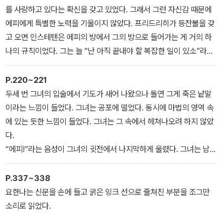
보여준다. 여성의 운명을 주제로 하여 당대 사회 현실을 비판한 가장
를 사랑하고 있다는 확신을 갖고 있었다. 그래서 그런 자신감 때문에
성공적인 사회소설로 평가된다.
에피에게 특별한 노력을 기울이지 않았다. 프리드리히가 등잔불을 갖
고 오면 인스테텐은 에피의 방에서 그의 방으로 들어가는 게 거의 하
나의 규칙이었다. 그는 늘 “난 아직 끝내야 할 복잡한 일이 있소”라는
말을 남겼다. 문에 커튼이 쳐져 있어서 법률 서류 넘기는 소리, 심지어
는 펜을 끼적거리는 소리를 들을 수 있는 것이 전부였다. 이럴 때면 롤
P.220~221
로가 와서 그녀 앞에 있는 벽난로 양탄자 위에 엎드렸다. 마치 ‘제가
두세 번 그녀의 입술에서 기도가 새어 나왔으나 돌연 그게 죽은 낱말
다시 당신을 보살펴드리죠. 다른 사람이 하지 않으니까요’라고 말하
이라는 느낌이 들었다. 그녀는 공포에 떨었다. 동시에 마법의 영역 속
는 듯했다.
에 있는 듯한 느낌이 들었다. 그녀는 그 속에서 헤쳐나오려 하지 않았
다.
“에피!”라는 음성이 그녀의 귓전에서 나지막하게 울렸다. 그녀는 남
자의 떨리는 음성을 들었다. 그다음에 남자는 그녀의 손을 잡고서, 그
녀가 계속 오므리고 있는 그녀의 손가락들을 폈다. 그러고는 거기에
P.337~338
뜨거운 키스를 퍼부었다. 그녀는 마치 기절할 것 같은 기분이었다.
요한나는 신문을 손에 들고 굵은 잉크 선으로 줄쳐진 부분을 조그만
그녀가 다시 눈을 떴을 때 사람들은 숲을 벗어나고 있었다. 그녀 앞 약
소리로 읽었다.
간 떨어진 곳에서 재빠르게 앞으로 달려가는 썰매들의 소리를 들었