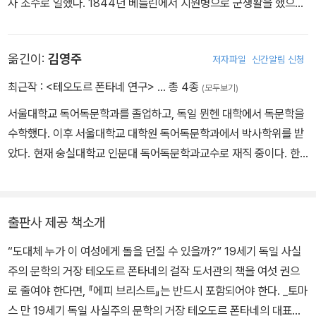
사 조수로 일했다. 1844년 베를린에서 지원병으로 군생활을 했으며,
사회적 구속은 곧 에피를 견딜 수 없는 상황으로 몰아넣는다. 관구장
이때 베를린의 작가 모임 ‘슈프레 강 위의 터널’에 가입하여 20여 년
부인이란 사회적인 부담은 그녀의 순진하고 자연스러운 천성에 부합
간 활동했다. 1848년 3월 혁명 당시 시민 계급이 주도한 바리케이드
되지 않았던 것이다.
옮긴이:
김영주
저자파일
신간알림 신청
투쟁에 참여했고, 신문에 급진적인 성향의 글을 기고하기 시작했다.
에피는 우선 옹졸하고 편협하며 위선적인 케씬 시골 귀족들과의 의례
30세가 되는 1849년 약사 생활을 청산하고 작가로 살기로 결심, 이
적인 사교를 감당해야 했고, 공무로 자주 출장을 하며 사회적 출세와
최근작 :
<테오도르 폰타네 연구>
… 총 4종
(모두보기)
듬해 발라드 작품을 발표하며 데뷔했다. 1855년부터 4년간 정부 소
명예에 사로잡힌 인스테텐과의 지루한 결혼생활은 에피에게 정서적?
서울대학교 독어독문학과를 졸업하고, 독일 뮌헨 대학에서 독문학을
속의 저널리스트로서 런던에 체류하며 영국의 산업사회를 경험하는
정신적?심리적 안정감을 주지 못했다. 에피의 결혼생활에서 절대적
수학했다. 이후 서울대학교 대학원 독어독문학과에서 박사학위를 받
한편, 영국의 역사와 정치, 문화를 소개하는 글을 신문에 기고했다. 이
으로 결핍된 부분은 결혼생활의 핵심 요소가 되어야 할 ‘사랑, 활기,
았다. 현재 숭실대학교 인문대 독어독문학과교수로 재직 중이다. 한
후 『런던에서의 어느 여름』『마르크 브란덴부르크 지방 편력기』 등의
섬세한 관심’이었다.
국독어독문학회와 한국독일어문학회 부회장과 편집위원장을 역임했
여행기와, 프로이센 통일 전쟁 체험을 바탕으로 한 다수의 종군기를
에피는 중국 남자 유령에 대한 공포를 겪으면서 점차 그녀의 결혼이
다. 지은 책으로는 <테오도르 폰타네 연구』, 옮긴 책으로는 <독일문
발표했다. 여행기와 발라드 작가로 먼저 이름을 알린 폰타네는 60세
그녀의 본질과는 다른 생활임을 깨달아가기 시작했다. 인스테텐이 출
학입문> 등이 있고, 논문으로는 「<에피 브리스트>에서 호엔 크레멘
를 목전에 둔 1878년 『폭풍 전야』를 발표하면서 본격적인 소설가의
출판사 제공 책소개
장가고 혼자 자야 하는 밤이면 케씬 집에 출몰한다고 믿는 유령의 존
의 시적 기능」, 「<슈테힐린 호수>의 호수 상징」, 「<돌이킬 수 없음>
길로 접어든다. 세상을 떠나기 전까지 미완성 유작인 『마틸데 뫼링』
재는 에피를 괴롭혔고, 특히 그 유령에 대한 인스테텐의 태도가 애매
“도대체 누가 이 여성에게 돌을 던질 수 있을까?” 19세기 독일 사실
연구」, 「<샤흐 폰 부테노』 연구」, 「<마틸데 뫼링> 연구」, 「한국 독어
을 포함하여 총 열여덟 편의 소설을 남겼는데, 이 중 두 편의 역사소설
하여 남편에 대한 에피의 신뢰도는 서서히 떨어져갔다. 에피가 케씬
주의 문학의 거장 테오도르 폰타네의 걸작 도서관의 책을 여섯 권으
독문학의 위기와 전망」, 「테오도르 폰타네와 토마스 만 비교연구」등
을 제외하고는 모두 당시의 사회 현실을 다룬 작품이다. 『에피 브리스
집을 팔고 다른 곳으로 이사 가자고 남편에게 간청하였을 때, 인스테
로 줄여야 한다면, 『에피 브리스트』는 반드시 포함되어야 한다. _토마
다수가 있다.
트』는 당시 사회에 대한 지대한 관심과 예리한 시각이 돋보이는 대표
텐의 단호한 반대에 부딪치면서 에피는 커다란 배신감을 느낀다. 인
스 만 19세기 독일 사실주의 문학의 거장 테오도르 폰타네의 대표작