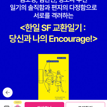
뒤로가
기
보관함담기
선물하기
선물하기