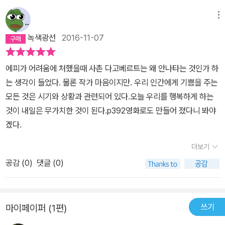
이지 아가씨들이 아무 생각없이 지껄이는 복선. 이 대사를 끝내고 집
으로 돌아간 열 일곱살 프로이센 아가씨는 집을 방문한 스물 두살 연
메뉴
상, 엄마의 첫사랑과 약혼을 하고 얼마 후 에피 인스테텐 남작부인이
녹색광선
2016-11-07
된다. 그럼 얘기 끝난 거 아냐? 더구나 나이 많은 남편이 엄격하고, 교
육적이고, 하여간 쉽게 얘기해서 잔정이라고는 하나도 없는 진짜 독
에피가 어려움에 처했을때 사촌 다고베르트는 왜 안나타는 것인가 하
일 기계 같다면 그런 남편과 같이 사는 말괄량이 출신의 정 많은 부인.
는 생각이 들었다. 물론 작가 마음이지만. 우리 인간에게 기쁨을 주는
여기다가 1장에 버젓하게 쓴 복선을 더하면 얘긴 끝. 처음부터 오직
모든 것은 시기와 상황과 관련되어 있다.오늘 우리를 행복하게 하는
하나, 이미 정해진 결말을 향해 줄달음치는 걸 독자는 그냥 편하게 따
것이 내일은 무가치한 것이 된다.p392영화로도 만들어 졌다니 봐야
라가기만 하면 된다. 만 59세에 처음 소설을 쓴 작가 폰타네는 구질
겠다.
구질하게 문장을 다듬어 아름답게 만드는 따위에다가 정력을 낭비하
지 않는 미덕을 발휘하여 페이지가 술술 넘어가게 만들어주지만, 반
더보기
면에 중세 문학 수준의 터무니 없고 끝내 소동의 원인이나 에피 인스
공감 (
0
)
댓글 (0)
테텐 남작부인과의 연관성에 관한 상세한 설명 없이 난데없는 중국인
남자 귀신 에피소드를 집어넣어 독자로 하여금, 에그 깜짝이야, 실소
케 하기도 한다. 귀엽지? 그리고 조금 역겹지? 이 책, 어디선가 상당
쓰기
마이페이퍼 (1편)
히 중요한 문제적 소설이란 평을 듣고 산 건데, 문제는 '어디선가'가