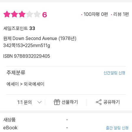
6
100자평 0편
리뷰 1편
세일즈포인트
33
원제 Down Second Avenue (1978년)
342쪽
153*225mm
511g
ISBN 9788932029405
주제분류
신간알림 신청
에세이
>
외국에세이
선물하기
공유하기
새상품
-
eBook
-
출간 알림 신청