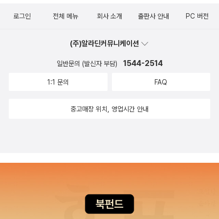
버지로 인하여 집안꼴은 나날이 개판이 되어가고 없는 살림 더욱 비
을 잘 옮겨놓았다는 점을 빼놓을 수 없다. 이 책에는 남아프리카 지역
의 중판을 거쳐 오른 쪽 그림의 두 권으로 판매하고 있다.) 이게 내가
렁뱅이 비슷하게 변해가다가 그것도 모자라 어느날 하루, 감자와 카
의 전통적 삶이 풍부하고 흥미롭게 묘사되어 있다. 독특한 풍습과 민
로그인
전체 메뉴
회사 소개
출판사 안내
PC 버전
나이지리아라는 나라의, 치누아 아체베라는 작가에 관해 처음으로 들
레가 펄펄 끓고 있는 솥단지를 아버지가 번쩍 들더니 엄마의 풍성한
담이 많이 삽입되어 있으며, 인물들이 주고받는 대화에 등장하는 토
은 정보였다. 78년에 나온 백낙청의 저서가 지금도 여전히 책꽂이에
티셔츠 속에다 쏟아부어버린다. 그 다음은? 뭐 어떻게 보면 뻔하지.
속적인 표현이나 속담들은 매우 기발해서 그들의 상상력을 가늠하게
(주)알라딘커뮤니케이션
꽂혀 있지만 그거 꺼내 확인하려면 푸닥거리를 한 번 해야 할 만큼 깊
고생고생 또 고생하면서 끈질기게 공부해 장학금 받아 남아프리카에
만든다. 우리는 탄자니아나 짐바브웨라고 개별적으로 인식하지 않고,
숙이 묻혀있어 위에서 한 발언이 정확하다고는 하지 못하겠다. 서른
1544-2514
일반문의 (발신자 부담)
있는 흑인 전용 대학을 나오고, 직장을 얻고 또 고생하다가 결혼했는
그저 ‘아프리카’라는 대륙 명으로 그 지역을 받아들인다. 그러나 이 작
여섯 살, 1966년에 또 다른 장편 <민중의 사람>을 쓴 후에는 단편소
데 해고 당하고, 다시 직장을 얻고 공부를 더 하고 드디어 쨍하고 해가
1:1 문의
FAQ
품 속에 등장하는 인물들과 그들이 살아가는 이야기는 하나하나 개별
설과, 시, 아동문학만 집필하다가 1987년에 ‘마지막 장편소설’로 발
떴다. 그런데, 내가 자전적 에세이를 소설이라고 생각할 정도로 작가
적이고 고유하여 그곳에도 엄연하게 독창적인 삶과 문화가 꽃피고 있
간한 책이 바로 <사바나의 개미 언덕>이란다. 아프리카 삼부작에서
중고매장 위치, 영업시간 안내
가 세상을 보는 눈이 일반적 출세담하고는 거리가 있다는 점. 음파렐
었음을 새삼 깨닫게 만든다. 네이딘 고디머, 존 맥스웰 쿠체 등 남아프
는 피 식민지 아프리카에서 식민모국인 백인들에 의해 와해되는 원주
레의 글엔 마땅하게 있음직한 미움이나 증오 같은 것이 생각만큼 심
리카공화국 출신의 백인 작가들은 노벨문학상도 수상하고 대중적으
민들의 문화와 삶과, 영혼의 피폐를 원주민의 삶의 모습과 함께 잘 그
각하지 않다. 불평등을 있는 불평등으로 묘사하는 거야 어쩔 수 없는
로도 이름을 널리 알렸으나, 흑인문학은 그렇지 못했다. 오랜 아파르
려냈다면, <사바나의 개미 언덕>에선 식민 상태가 끝나고 식민모국
일 아닌가. 그는 인종분리정책, 아파르트헤이트가 어떻게 벌어졌고,
트헤이트의 차별적 교육 때문에 흑인이 작가가 된다는 것은 그 한계
이 임의대로 그어놓은 경계선에 따라 복잡하게 구성된 서아프리카의
당시 아프리카의 상황이 이래서 그런 일이 생겼으며 그에 따른 현상
가 분명했다. 인문학과 사회과학은 흑인들이 접근할 수 없는 영역이
가상 국가 ‘캉안’에서 벌어지는 식민 후유증, 끊임없이 벌어지는 군사
은 어떠했다. 이렇게 차분하게 말하고 있다. 그럼에도 불구하고 인종
었다. 그러나 에스키아 음파렐레의 문학에는 서구 중심적인 역사가
쿠데타와 장기집권, 독재, 부정부패, 경찰국가화 경향에 대해, 그리고
분리 자체가 독자로 하여금 열을 받게 하는 장치이기 때문에 책을 읽
쌓아온 문명의 혜택은 덜 들어갔을지언정, 아프리카 특유의 생활상과
결론으로 아프리카가 나가야 할 화해의 궁극적 방식을 주장하고 있
어나가면서 슬슬 차오르는 분노는 자연스러운 것이리라. 열악하고 악
특징이 드러난다. 그는 백인 작가라면 동일한 시각에서 절대 그려낼
다. 내가 읽어본 한계 안에서 말하자면 그의 역작 아프리카 삼부작과