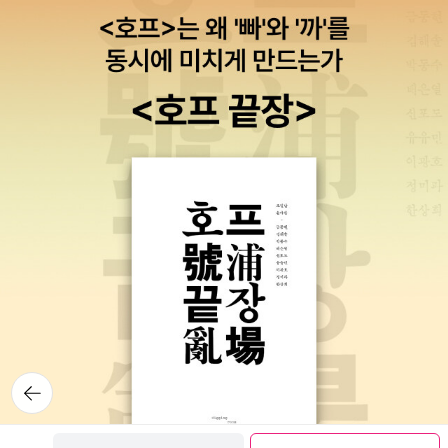
랄하기까지 한 제도임에도 피해를 입어가며 나름대로 서로 어울려 악
수 없는 아프리카인 인생의 여러 국면을 그려냈다. 그리하여 에스키
정말로 잘 어울리는 후속편이라고 할 수 있겠다. 쉽게 얘기해 우리나
착같이 살아가는 모습을 보는 것도 가히 나쁘지 않다. 제도야 어차피
아 음파렐레는 아프리카 흑인 문학의 아버지가 되었다. 남아공 자전
라 역시 경험한 식민통치 후 반식민(半植民) 상태의 제3세계에서 거
지배와 피지배, 수탈과 피수탈이 공식임을 알고 있으니까. 다만 책의
문학의 신호탄 “남아공이라는 나라의 맥락 안에서 내 인생을 적은 이
의 공통적으로 발생한 독재와 군사 쿠데타 속 지식인들의 양심적 저
후반부로 가면 완전히 성인이 된 에스키아 음파렐레, 너무 잘난 척을
책에 도대체 무슨 의미가 있을까? 공포의 방에 갇힌 모든 아프리카인
항의 모습 정도로 이야기할 수 있다는 말씀. 식민 시대의 반식민(反
해서 밥맛이 없어지기도 하는 게 매우 아쉽다. 굳이 그러지 않아도 잘
들의 자서전이라는 사실 외에 이 책은 아무 것도 아닐 것이다. 이 책은
植民) 주제가 식민 후의 반식민(半植民)으로 넘어가는 건 전 지구
난 줄 다 아는데 말씀이야.
우리 흑인들의 강인함을 상기시키며, 이는 내게 유익한 가르침이다.
적으로 자연스럽다는 뜻. 유사한 작품으로 응구기와 티옹오의 <피의
이 책은 내가 이제껏 쓴 것 중 가장 훌륭한 책이라고 생각한다.” _에스
꽃잎들>과 <십자가 위의 악마>, 에스키아 음파렐레의 <2번가에서
키아 음파렐레 에스키아 음파렐레가 망명하던 1950년대 말부터 아
>, 벤 오크리의 <굶주린 길>, 심지어 라틴 아메리카의 마리오 바르가
파르트헤이트와 흑인을 노예로 교육시키는 반투교육이 더욱 본격화
스 요사가 쓴 일련의 작품들에 이르기까지 비슷한 예를 들려면 수도
되었고, 흑인 작가들은 본격적으로 저항하기 시작한다. 백인 정부는
없이 많다. 사실 멀리 갈 필요도 없다. 우리나라의 70년대 호스티스
유색인들에 대한 탄압의 강도를 높이고, 그로 인해 그 시기 남아공 문
소설 이후 무더기로 쏟아진 작품들도 비슷하니까. 이야기가 또 삼
단사를 ‘망명의 문단사’라 할 만큼 흑인 작가들의 망명이 줄을 이었다.
천포로 흐르는 걸 막기 위해 다시 언급을 하자면, 식민에 반대하는 반
아파르트헤이트 체제의 문학적 재현은 역사적 기록 못지않게 잔혹함
(反)식민 문학을 거친 아체베가 독립 후 절반쯤 식민 상태인 반(半)
을 잘 드러내고 큰 충격을 주기에 남아공 작가들의 자전문학은 그 의
식민을 넘어 진정한 아프리카의 독립을 모색한 작품이라고 할 것이
뒤로가
의가 크다. 음파렐레는 30대 후반에 나이지리아로 망명하기 전까지
기
다. 이후 나이지리아에는 특히 주목할 만한 여성 작가가 한 명 혜성같
남아공의 아파르트헤이트 체제 아래에서 극심한 고통을 겪었고, 그
이 등장하는데, 바로 치마만다 응고지 아디치에. 민음사 모던 클래식
보관함담기