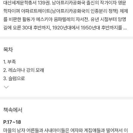
대산세계문학총서 139권. 남아프리카공화국 출신의 작가이자 영문
학자이며 아파르트헤이트(남아프리카공화국의 인종분리 정책) 체제
를 비판한 활동가 에스키아 음파렐레의 자서전. 유년 시절부터 망명
길에 오른 30대 후반까지, 1920년대에서 1950년대 후반까지를 기
록한 자서전이다.
목차
음파렐레가 성장한 '마라바스타드 2번가'는 인종별로 거주지를 지정
한 아파르트헤이트 체제하의 흑인 빈민가로 당시의 사회 모순을 드러
1. 부족
내는 한 단면이다. 남아공 자전문학의 신호탄이 된 이 작품은 세계대
2. 레쇼아나 강의 모래
공황과 인종차별 정책 속에서 더 바닥으로 내려갈 수 없이 가난하고
3. 슬럼으로
차별받는 사람들이 어떻게 그 시절을 헤쳐 나갔는지 생생하게 보여준
다.
책속에서
P.17~18
마을의 남자 어른들과 사내아이들은 여자와 계집애들과 떨어져서 이