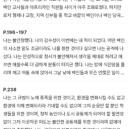
백인 교사들과 아프리카인 직원들 사이가 아주 조화로웠다. 하지만
로저 형제나 교장, 지역 신부들 중 학교 바깥의 백인이나 백인 당국자
들에게 우리가 어떤 태도를 취해야 하는지 말해주는 사람은 아무도
없었다. 나는 서서히 내가 학교 바깥의 백인들을 얼마나 증오하는지
P.196~197
깨닫게 되었다.
나는 불안정했다. 나의 감수성이 이번에는 내 적이 되었다. 어떤 백인
나는 전에 프리토리아에서 아프리카너들이 피부가 까만 아프리카인
의 사소한 말도 조금이라도 나를 향한 것이다 싶으면 나는 공격에 나
도로보수 일꾼들을 감시하는 것을 여러 번 본 적이 있었다. 어깨가 구
섰다. 나는 만성적으로 정서가 불안해져서 생각을 제대로 하려고 애
부정한 어떤 백인은 주머니에 손을 찔러 넣은 채 그저 이따금 떨리는
쓰면 애쓸수록 더 급하게 분통이 터지곤 했다. 나는 밤에 식은땀을 흘
집게손가락으로 지시만 내리며 서 있었다. 나는 그 백인이 거기서 그
리며 깨고 어둠 속에 앉아서 그날 낮에 백인들과 무슨 언짢은 일이 있
냥 손가락질만으로 일을 처리하는 걸 당연하게 생각했다. 하지만 이
었는지 기억해내려고 했다. 끝도 없는 대화가 머릿속에서 계속 맴돌
제는 그 비슷한 길거리 노동자를 만나게 되면 무기력한 분노에 휩싸
았는데, 나는 낮에 맞닥뜨린 그 백인에게 했어야 했지만 기회가 없었
P.238
이게 되었다.
거나 내뱉을 배짱이 없어서 하지 못한 말들을 떠올렸다. 옆방 직원에
나는 그 규범이 노예 종족을 위한 것이고, 환경을 변화시킬 수도 없고
게 전화해서 아프리칸스어로 “○○씨, 여기 서류를 들고 온 카피르 말
환경에 의해 변화되리라 기대할 수도 없으며 그저 순응만 할 뿐인 학
예요”라고 하던 그 백인 여자. 비실비실 걸어와서 “짐, 중앙우체국이
생들을 위한 것이며, 정착 농민이나 도시 공동체가 되어야 할 필연성
어디야?”라고 묻던 그 노인네. 그 우체국 직원은 계산대 너머에서 이
없이 그저 이곳저곳 떠도는 불안한 공동체를 위한 것이라며 없애야