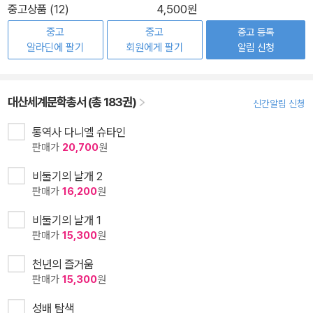
중고상품 (12)
4,500원
중고
중고
중고 등록
알라딘에 팔기
회원에게 팔기
알림 신청
대산세계문학총서 (총 183권)
신간알림 신청
통역사 다니엘 슈타인
판매가
20,700
원
비둘기의 날개 2
판매가
16,200
원
비둘기의 날개 1
판매가
15,300
원
천년의 즐거움
판매가
15,300
원
성배 탐색