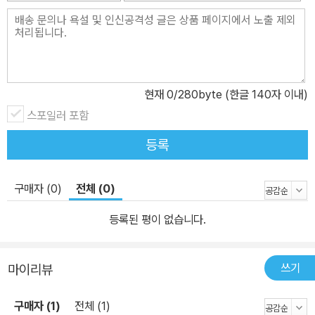
도구로만 키우는 교육 정책에 항의하며 맞서다가 정부에 의해 교직을
금지당한다. 아프리카민족회의 활동 전력 때문에 그토록 원하는 교직
을 얻지 못하고 괴로워하던 에스키는 자신의 꿈을 위해 1957년 망명
길에 오른다. 이 책은 여기서 끝난다. 작가는 망명 2년 뒤 1959년에
영국에서 이 책 『2번가에서』를 출간했으며, 남아공 정부는 1961년
현재
0
/280byte (한글 140자 이내)
음파렐레에게 국가전복죄를 씌워 작품 출판을 전면 금지하고 가족 모
스포일러 포함
두 입국을 금지했다. 음파렐레는 프랑스, 케냐, 잠비아 등지로 망명 생
활을 이어갔고, 미국 덴버 대학교에서 영문학 박사학위를 받고 학생
등록
들을 가르치며 정착할 수 있었으나, 1977년 새로운 남아공 건설에
도움이 되고자 인종차별과 저항으로 혼란스러운 고향으로 돌아왔다.
구매자 (0)
전체 (0)
그는 대학 측의 노력으로 위트워터스랜드 대학교의 최초의 흑인 교수
가 되었으며, 토착 문화를 보존하고 알리는 일에 평생 힘을 쏟았다. 본
등록된 평이 없습니다.
명은 성서의 선지자에서 따온 이름인 이지키얼Ezekiel(에스겔)이지
만 남아공으로 돌아온 후 어릴 때부터 집에서 부르던 아프리카식 이
쓰기
마이리뷰
름인 에스키아로 개명했다. 한 독립적 인간(세대)의 성장기-내면화된
억압에서 벗어나기 극적인 무엇이 내 안에 자리 잡고 있었다. 정상적
구매자 (1)
전체 (1)