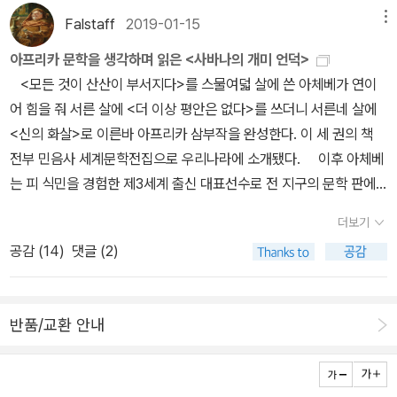
슴지 않았던 아프리카 인들에게, 특히 줄루 족에 의하여 저질러진 학
함께 살 수도 없게 제약받으며 노동 기계가 되어버린 인간은 인간다
Falstaff
2019-01-15
메뉴
살을 그들과 전쟁을 벌여 잔인하게 진압해 멈추게 한 영국인이 무지
운 정신이나 사고력, 창의력을 유지하기 힘들고, 결국 자신이 인간성
하게 고마운 존재였으며, 그 후에도 보어인과의 전쟁에 승리한 영국
을 박탈당했다는 사실마저 잊어버리게 된다. 하지만 에스키는 점차
아프리카 문학을 생각하며 읽은 <사바나의 개미 언덕>
인들이 자신들을 약탈과 학살에서 해방시켰다고 여겨 일부 흑인 원주
체제의 문제점을 인식하고, 자기 세대는 부모 세대와 달리 수많은 사
<모든 것이 산산이 부서지다>를 스물여덟 살에 쓴 아체베가 연이
민들은 모든 유럽에서 온 백인을 하느님 또는 하느님의 자식이라고
상의 세계를 자식들에게 보여줄 수 있다고, 최소한 정치적 압력을 이
어 힘을 줘 서른 살에 <더 이상 평안은 없다>를 쓰더니 서른네 살에
여기기까지 했단다. 사하라 이남의 원시 비슷한 야만의 상태, 조지프
해하고 그것이 무엇인지 설명해줄 수 있다고 한다. 음파렐레는 백인
<신의 화살>로 이른바 아프리카 삼부작을 완성한다. 이 세 권의 책
콘라드의 말대로 암흑의 핵심에 거주하던 이들에게 현대문명과 눈부
들의 욕망의 희생자 역할만 했던 흑인들이 능동적인 행위자가 되기를
전부 민음사 세계문학전집으로 우리나라에 소개됐다. 이후 아체베
신 피부를 갖고 있던 백인들의 사려깊게 보이는 교묘한 착취는 기꺼
촉구하며, 희생자라는 수동적 위치를 벗어던지는 것이야말로 피해자
는 피 식민을 경험한 제3세계 출신 대표선수로 전 지구의 문학 판에
이 받아들일 만한 것이었던 모양이다. 도시에 비교하여 더욱 열악할
들이 가장 먼저 이뤄내야 할 일임을 지적한다. 탄압과 차별에 문제의
식민, 반식민 논쟁의 불을 붙인다. 유럽과 아메리카에서 그나마 아프
더보기
수밖에 없던 시골에서 에스키의 뛰어난 지능은 빛을 발하기 시작한
식을 느끼고 저항하는 인간. 이 책은 학교에서 매 맞는 걸 두려워하고
리카와 아시아에 관심을 두었다고 여겨지고 있던 조지프 콘래드조차
다. 시험보는 족족 일등. 완고하고 정없고 툭하면 두드려 패는 할머니
공감 (
14
)
댓글 (2)
가난을 힘겨워하던 한 평번함 소년이(그의 세대가) 노예를 벗어나 독
아체베의 칼날보다 더 날카롭게 벼른 붓 끝에 의해 거덜이 나고 만다.
한테 어느날 엄마가 와서 에스키를 도시 프리토리아의 빈민 외곽지
립적인 인간이 되는 과정을 담았다. 현대 아프리카 흑인문학의 아버
<암흑의 핵심>, <로드 짐> 같은 것들이야말로 근본적으로 식민의식
역, 폴란드의 게토보다 훨씬, 훨씬, 훨씬 더 비위생적이고 초라하고 곧
지 상황이 가져온 소름끼치는 긴박감 때문에 우리는 전통문화의 어떤
을 기반으로 한 인종차별적 작품이라고 일갈을 해버렸으니. 물론 전
쓰러질 것 같은 동네에 살게 된 에스키. 그리도 그리워하던 부모품으
반품/교환 안내
면을 복원해야 하는지 생각해볼 여유가 없었다. [……] 문화적 자급자
적으로 이런 영향 때문은 아니겠지만, 아체베의 아프리카 삼부작이
로 돌아가 행복할 거 같았는데 인생이 원래 행복이란 걸 되게 미워하
족 현상은 이 세상 모든 게토 생활의 힘이다. 『2번가에서』는 여러 가
나오고 약 10여년이 지난 후에 백낙청이 그의 명저 <민족문학과 세
는지라 어린 에스키한테도 괴물을 하나 던져주었다. 바로, 아버지. 아
지 의미로 문학적 중요성을 띄는데, 우선 남아공 흑인들의 전통적 삶
계문학>에서 피 식민 문학으로 아체베를 소개하고 있다. (이젠 몇 번