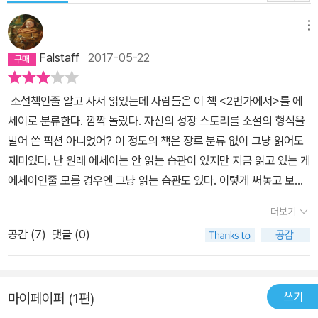
인 과정의 일부로 받아들였던 것들을 이제 내 인성이 거부했다._233
쪽 “평생 구덩이 속에서 폭군에게 사다리를 내려달라고 매달리는 것
메뉴
은 희생자가 품어야 할 화두가 아니다. 우리는 피 흘리는 희생자의 처
Falstaff
2017-05-22
지에서 자신이 진정 바라는 변화를 잘 알고 있는 진취적인 선구자의
위치로 나아가기 위해 아직도 정신을 바로잡아야 한다.” 남아공에서
소설책인줄 알고 사서 읽었는데 사람들은 이 책 <2번가에서>를 에
인종분리 정책, 아파르트헤이트의 역사는 길다. 아파르트헤이트는 국
세이로 분류한다. 깜짝 놀랐다. 자신의 성장 스토리를 소설의 형식을
가의 이름으로 자행된 인종 탄압과 인권 박탈로, 백인들과 권력자들
빌어 쓴 픽션 아니었어? 이 정도의 책은 장르 분류 없이 그냥 읽어도
은 교육을 통해 피지배자들에게 지배자의 논리를 내면화시켜 자신들
재미있다. 난 원래 에세이는 안 읽는 습관이 있지만 지금 읽고 있는 게
의 지배 체제를 연장했다. 남아공의 교육은 흑인을 백인을 위한 단순
에세이인줄 모를 경우엔 그냥 읽는 습관도 있다. 이렇게 써놓고 보니
노동자로 살아가게 만드는 것이 목적으로, 흑인들은 이 체제하에서
좀 뻔뻔한 느낌도 드네. 어린 에스키는, 자꾸 에스키, 에스키 하니까
자존감과 정체성을 잃을 수밖에 없었다. 아프리카인의 교육 업무도
더보기
어째 '애새끼' 하는 어감의 혼동을 피할 수 없긴 하다만 하여간 주인공
교육부 관할이 아니라 원주민행정부 관할이었을 정도이다. 언제나 사
공감 (
7
)
댓글 (0)
에스키는 어려서 부모님과 헤어져 시골의 할머니 밑에서 자란다. 왜
리에 밝은 에스키의 할머니조차도 보어인(남아프리카공화국의 네덜
냐하면, 1920년대 초반엔 도시 프리토리아에 흑인 가족이 살 수 없었
란드계 백인들)들이 영국 사람들로부터 흑인들을 보호해줬다고 생각
으며, 직업이 있는 흑인만 거주할 수 있었는데 직업이 있는 부부 역시
하고, “백인은 우리의 신인데, 뭘 달리 생각할 수 있었겠”냐며 체념이
쓰기
마이페이퍼 (1편)
동거할 수는 없었기 때문이다. 여러 종족들이 서로 살인과 약탈을 서
몸에 배어 있다. 마음대로 움직일 수도 일할 수도, 배울 수도, 가족이