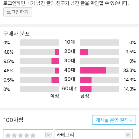
지정한 아파르트헤이트 체제하의 흑인 빈민가로 당시의 사회 모순을
로그인하면 내가 남긴 글과 친구가 남긴 글을 확인할 수 있습니다.
드러내는 한 단면이다. 남아공 자전문학의 신호탄이 된 이 작품은 세
로그인하기
계대공황과 인종차별 정책 속에서 더 바닥으로 내려갈 수 없이 가난
하고 차별받는 사람들이 어떻게 그 시절을 헤쳐 나갔는지 생생하게
구매자 분포
보여준다. 남아프리카공화국의 아파르트헤이트 체제로 큰 고초를 겪
10대
0%
0%
었지만, 음파렐레는 놀랍게도 자서전에 울분을 새겨놓지도, 불쑥불쑥
20대
9.5%
4.8%
터뜨리지도 않는다. 그러나 독자는 가난과 잔인한 제도, 그리고 그로
30대
0%
9.5%
인한 공포 뒤에 도사린 불의를 깨쳐가는 한 소년에게 깊이 공감하게
40대
된다. 정직함과 솔직한 유머 감각이 가득한 자서전이다. _『옵저버』 2
33.3%
4.8%
번가에서 시작된 50년의 길고 긴 오디세이 “고향에 대한 향수가 목
50대
14.3%
9.5%
구멍까지 차올랐지만 그것을 가슴에 품고 사는 법을 배우게 되었다.”
60대
14.3%
0%
여성
남성
어린 ‘에스키’는 시골 할머니 댁에서 자라다가 프리토리아의 흑인 빈
민가 마라바스타드 2번가에서 부모님과 같이 살게 된다. 에스키의 가
족은 아파르트헤이트 체제하의 차별과 가난 속에서도 꿋꿋하게 살아
100자평
게시물 운영 원칙
가지만, 에스키는 차츰 인종차별 정책의 비인간성과 부당함을 깨닫고
분노한다. 마침내 교사가 되고 대학도 마치지만, 흑인을 백인을 위한
카테고리