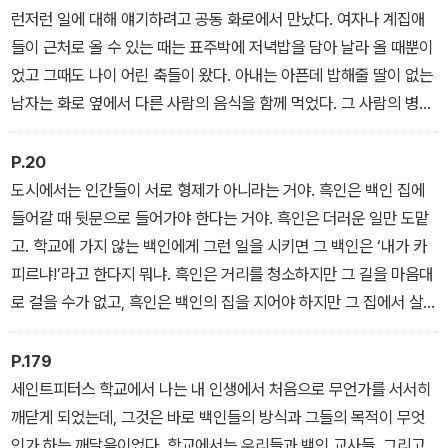
런저런 일에 대해 얘기하려고 공동 화로에서 만났다. 여자나 계집애
들이 근처로 올 수 있는 때는 표주박에 저녁밥을 담아 날라 올 때뿐이
었고 그때도 나이 어린 축들이 왔다. 아내는 아픈데 밥해줄 딸이 없는
남자는 화로 옆에서 다른 사람의 음식을 함께 먹었다. 그 사람의 병든
아내에게는 다른 여자들이 밥을 해줬다.
우리 같은 남자애들은 초원에서 염소나 소, 당나귀를 데리고 돌아올
P.20
때 나뭇가지도 주워 와야 했다. [……]우리는 그런 것이 있는지도 몰랐
도시에서는 인간들이 서로 형제가 아니라는 거야. 흑인은 백인 집에
을 때부터 화로 주위에서 역사와 전통과 관습, 행동요령, 공동의 책임
들어갈 때 뒷문으로 들어가야 한다는 거야. 흑인은 더러운 일만 도맡
감, 이웃과 잘 지내는 법 등에 대해 참 많이 배웠다.
고. 학교에 가지 않는 백인에게 그런 일을 시키면 그 백인은 ‘내가 카
피르냐!’라고 한다지 뭐냐. 흑인은 거리를 청소하지만 그 길을 마음대
로 걸을 수가 없고, 흑인은 백인의 집을 지어야 하지만 그 집에서 살지
못하고, 백인의 음식을 만들면서도 백인들이 먹고 남긴 것을 먹어야
한다는 거야. 흑인과 백인이 형제라며 우리를 속이는 사람들 말을 듣
P.179
지 말라더군.
세인트피터스 학교에서 나는 내 인생에서 처음으로 무언가를 서서히
깨닫게 되었는데, 그것은 바로 백인들의 방식과 그들의 목적이 무엇
인가 하는 깨달음이었다. 학교에서는 우리들과 백인 교사들, 그리고