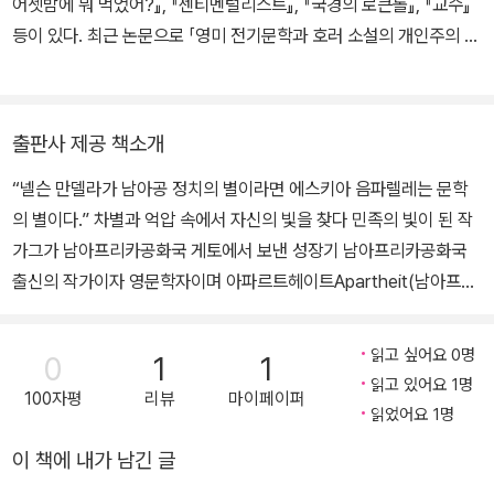
어젯밤에 뭐 먹었어?』, 『센티멘털리스트』, 『국경의 로큰롤』, 『교수』
미국 덴버 대학교에서 박사학위를 받고 학생들을 가르쳤다. 1977년,
등이 있다. 최근 논문으로 「영미 전기문학과 호러 소설의 개인주의 연
인종차별과 그에 대한 저항 운동으로 혼란스러운 조국 남아공으로 돌
구」가 있다.
아와 어릴 때 쓰던 아프리카식 이름인 에스키아로 개명했다. 1979년
위트워터스랜드 대학교 최초의 흑인 교수가 되었으며, 남아공의 토착
출판사 제공 책소개
문화를 보존하고 알리는 일에 평생 힘을 쏟다 2008년 영면했다. 19
47년 첫 단편집 『인간은 살아야 한다』를 출간한 뒤, 자서전과 소설,
“넬슨 만델라가 남아공 정치의 별이라면 에스키아 음파렐레는 문학
연구서를 여럿 출간했으며, 1969년에는 노벨문학상 후보로 거론되
의 별이다.” 차별과 억압 속에서 자신의 빛을 찾다 민족의 빛이 된 작
기도 했다. 프랑스 정부가 수여하는 팔름 훈장과 세계경제포럼이 수
가그가 남아프리카공화국 게토에서 보낸 성장기 남아프리카공화국
여하는 예술·교육 분야의 크리스털 어워드를 수상했고, 넬슨 만델라
출신의 작가이자 영문학자이며 아파르트헤이트Apartheit(남아프리
대통령에게 남아공 최고 훈장인 서던크로스 훈장을 받았다. 2002년
카공화국의 인종분리 정책) 체제를 비판한 활동가 에스키아 음파렐레
에는 음파렐레의 작품과 사상을 토대로 남아프리카의 전통문화를 발
의 자서전 『2번가에서Down Second Avenue』(대산세계문학총서
읽고 싶어요 0명
0
1
1
굴, 보존하는 민간단체 에스키아 인스티튜트가 설립되었다.
139)가 문학과지성사에서 출간되었다. 이 책은 현대 아프리카 흑인
읽고 있어요 1명
100자평
리뷰
마이페이퍼
문학의 아버지 에스키아 음파렐레의 유년 시절부터 망명길에 오른 3
읽었어요 1명
0대 후반까지, 1920년대에서 1950년대 후반까지를 기록한 자서전
이 책에 내가 남긴 글
이다. 음파렐레가 성장한 ‘마라바스타드 2번가’는 인종별로 거주지를