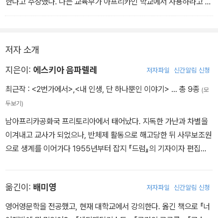
렇게 소리를 질렀었다. “당신들 카피르 말이야, 줄 똑바로 안 서면 처
한다고 주장했다. 나는 교육부가 아프리카인 학교에서 사용하라고 명
리 안 해준다.” 낮에 당했던 이런저런 모욕들이 계속 새롭고도 불쾌하
령한 교과서들을 비난했다. 백인의 식민 정책과 국경 지대의 전쟁, 아
기 짝이 없게 되살아나 잠을 이루지 못하게 나를 괴롭혔다.
프리카 종족들의 패배와 백인 지배를 찬양하려는 의도로 이루어진 여
러 왜곡들로 가득 찬 역사 교과서, 저 카피르가 칼을 훔쳤다, 저것은
저자 소개
게으른 카피르다, 같은 예문만 가득한 아프리칸스어 문법책, 비백인
여자를 가리키는 아이아, 비백인 남자를 지칭하는 오우타 같은 듣기
지은이:
에스키아 음파렐레
저자파일
신간알림 신청
거슬리는 말뿐인 아프리칸스 문학들, 경멸당하고 조롱받는 야만인 아
최근작 :
<2번가에서>
,
<내 인생, 단 하나뿐인 이야기>
… 총 9종
(모
니면 어정쩡한 바보천치들인 비백인 인물, 또는 도시 생활에 별수 없
두보기)
이 낙담해 ‘집’ 그러니까 리저브로 돌아가기로 한 좌절당한 주인공으
남아프리카공화국 프리토리아에서 태어났다. 지독한 가난과 차별을
로 가득 찬 문학 작품 따위 말이다.
이겨내고 교사가 되었으나, 반체제 활동으로 해고당한 뒤 사무보조원
으로 생계를 이어가다 1955년부터 잡지 『드럼』의 기자이자 편집자
로 일했다. 1957년 사우스아프리카 대학교에서 영문학 석사학위를
받았고, 같은 해 정부의 탄압을 피해 나이지리아로 망명했다. 1959
옮긴이:
배미영
저자파일
신간알림 신청
년 영국에서 자서전 『2번가에서』를 출간하고 작품 활동을 이어갔으
나, 1961년 남아공 정부는 음파렐레에게 국가전복죄를 씌워 작품 출
영어영문학을 전공했고, 현재 대학교에서 강의한다. 옮긴 책으로 『너
판을 전면 금지했다. 프랑스, 케냐, 미국 등에서 망명 생활을 하던 중