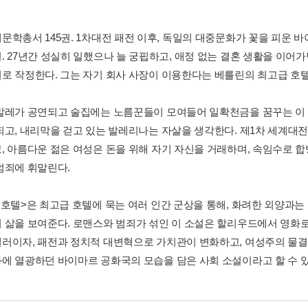
문학총서 145권. 1차대전 패전 이후, 독일의 대중문화가 꽃을 피운 
. 27년간 성실히 일했으나 늘 궁핍하고, 애정 없는 결혼 생활을 이어
로 작정한다. 그는 자기 회사 사장이 이용한다는 베를린의 최고급 호텔, 
발레가 공연되고 술집에는 노름꾼들이 모여들어 일확천금을 꿈꾸는 이 
되고, 내리막을 걷고 있는 발레리나는 자살을 생각한다. 제1차 세계대
, 아름다운 젊은 여성은 돈을 위해 자기 자신을 거래하며, 속임수로 
범죄에 휘말린다.
 호텔>은 최고급 호텔에 묵는 여러 인간 군상을 통해, 화려한 외양과는
 삶을 보여준다. 로맨스와 범죄가 섞인 이 소설은 할리우드에서 영화
러이자, 패전과 정치적 대변혁으로 가치관이 변화하고, 여성주의 물결
에 열광하던 바이마르 공화국의 모습을 담은 사회 소설이라고 할 수 있