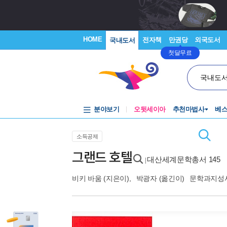
HOME
전자책
만권당
외국도서
국내도서
첫달무료
국내도
분야보기
오뒷세이아
추천마법사
베
소득공제
그랜드 호텔
대산세계문학총서 145
|
비키 바움
(지은이),
박광자
(옮긴이)
문학과지성