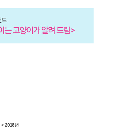
서
>
2018년