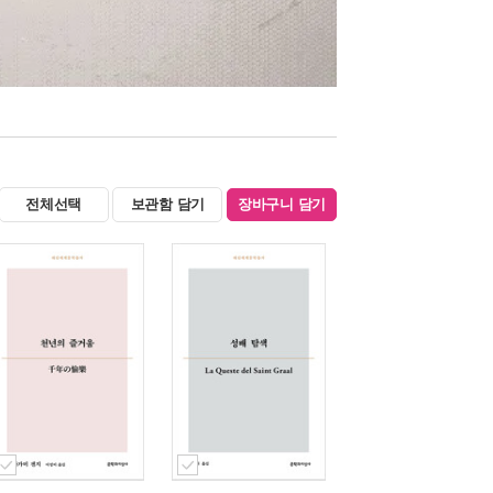
전체선택
보관함 담기
장바구니 담기