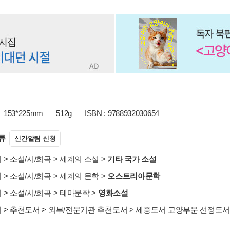
153*225mm
512g
ISBN : 9788932030654
류
신간알림 신청
서
>
소설/시/희곡
>
세계의 소설
>
기타 국가 소설
서
>
소설/시/희곡
>
세계의 문학
>
오스트리아문학
서
>
소설/시/희곡
>
테마문학
>
영화소설
서
>
추천도서
>
외부/전문기관 추천도서
>
세종도서 교양부문 선정도