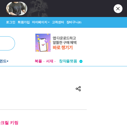
로그인
회원가입
마이페이지
고객센터
장바구니
(0)
투비컨티뉴드
창작플랫폼
펀드
북플
서재
투비컨티뉴드
아크릴 키링