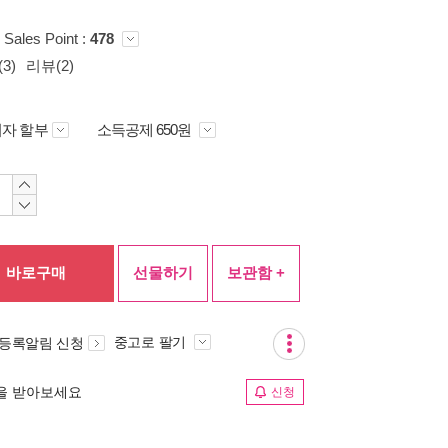
Sales Point :
478
3)
리뷰(2)
자 할부
소득공제 650원
바로구매
선물하기
보관함 +
중고로 팔기
 등록알림 신청
림을 받아보세요
신청