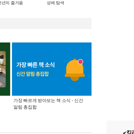
천년의 즐거움
성배 탐색
가장 빠르게 받아보는 책 소식 - 신간
경기컬처패스 1만원 
알림 총집합