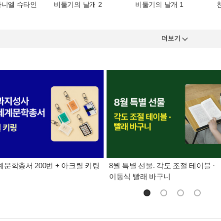
다니엘 슈타인
비둘기의 날개 2
비둘기의 날개 1
더보기
문학총서 200번 + 아크릴 키링
8월 특별 선물. 각도 조절 테이블 ·
이동식 빨래 바구니