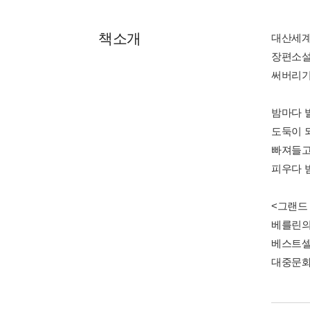
책소개
대산세계
장편소설
써버리기
밤마다 
도둑이 
빠져들고
피우다 
<그랜드
베를린의
베스트셀
대중문화