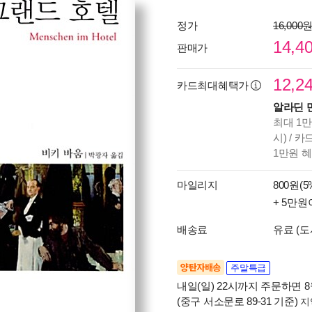
정가
16,000
14,4
판매가
12,2
카드최대혜택가
알라딘 
최대 1만
시) / 
1만원 
마일리지
800원(5
+ 5만원
배송료
유료 (도
양탄자배송
주말특급
내일(일) 22시까지 주문하면 8월
(중구 서소문로 89-31 기준)
지