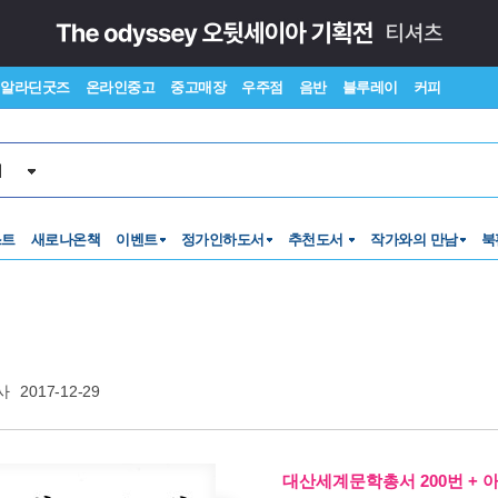
알라딘굿즈
온라인중고
중고매장
우주점
음반
블루레이
커피
서
스트
새로나온책
이벤트
정가인하도서
추천도서
작가와의 만남
북
사
2017-12-29
대산세계문학총서 200번 + 