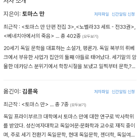
저자 소개
지은이:
토마스 만
저자파일
신간알림 신청
최근작 :
<토마스 만 단편 전집 3>
,
<노벨라33 세트 - 전33권>
,
<베네치아에서의 죽음>
… 총 402종
(모두보기)
20세기 독일 문학을 대표하는 소설가, 평론가. 독일 북부의 뤼베
크에서 부유한 사업가 집안의 둘째 아들로 태어났다. 세기말의 암
울한 데카당스 분위기에서 학창시절을 보냈고 일찍부터 문학,?예
술, 철학 등에 관심이 많았다. 1891년 아버지의 죽음으로 형편이
어려워지자 보험회사에서 잠시 근무했고, 뮌헨으로 이사 가 193
옮긴이:
김륜옥
저자파일
신간알림 신청
3년까지 살았다. 이때부터 집필 활동을 시작했고, 쇼펜하우어, 바
그너, 니체 등에 심취했다. 1898년 단편집 《키 작은 프리데만
최근작 :
<토마스 만>
… 총 7종
(모두보기)
씨》를 발표하고, 1901년 《부덴브로크가》를 출간하여 작가로서
독일 프라이부르크 대학에서 토마스 만에 대한 연구로 박사학위
자리를 잡는다. 이어 1903년 《토니오 크뢰거》, 《트리스탄》 등을
를 받았다. 성신여자대학교 독일어문·문화학과 교수로 재직 중이
집필한다. 1905년에 카티아 프링스하임과 결혼하여 그해에 장녀
며, 주로 세기 전환기 독일문학, 현대 독일문학, 젠더학, 독일여성
에리카 만을 얻는다. 1911년에는 휴양지에서 작곡가 구스타프 말