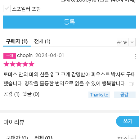
대변하는 듯하다. 또한 차이트블롬의 모습에도 격동의 시기 “독
스포일러 포함
일의 양심”이자 대표적 지식인이었던 토마스 만이 어른거린다.
등록
건실한 인문학자 차이트블롬과 뼛속 깊이 ‘비시민적인’ 예술가 레
버퀸의 상반된 속성은 토마스 만 자신의 내적 단면들을 드러낸다.
구매자 (1)
전체 (1)
신께서 부디 너희 불쌍한 영혼에 자비를 베푸시기를, 나의 친구
여, 나의 조국이여! - 독일, 독일인에 대한 통렬한 자기반성 제2차
chopin
2024-04-01
메뉴
세계대전의 비극이 절정에 달하다가 마침내 종전을 맞던 시기, 즉
1943년에서 1947년까지 토마스 만은 망명지 미국에서 소설 『파
토마스 만의 마의 산을 읽고 크게 감명받아 파우스트 박사도 구매
우스트 박사』를 집필했다. 조국의 몰락을 우려하면서도 동시에
했습니다. 명작을 훌륭한 번역으로 읽을 수 있어 행복합니다.
기원해야 했던 지식인 차이트블롬의 모습과 나치 체제하에서 조
공감 (
1
)
댓글 (0)
국을 등져야만 했던 토마스 만의 기구한 운명이 맞물려 있는 이
작품은 자기 고백적인 속성이 강하다. 소설 앞부분은 독일이 제1
차 세계대전(1914~18)에 열광하다 패배하고 바이마르공화국이
쓰기
마이리뷰
수립되는 과정에서 혼란과 동시에 희망을 품던 독일 상황과 맥을
같이한다. 또 점점 더 폭발적으로 천재적 악상이 분출될수록 악화
구매자 (0)
전체 (0)