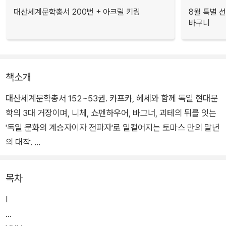
대산세계문학총서 200번 + 아크릴 키링
8월 특별 선
바구니
책소개
대산세계문학총서 152~53권. 카프카, 헤세와 함께 독일 현대문
학의 3대 거장이며, 니체, 쇼펜하우어, 바그너, 괴테의 뒤를 잇는
'독일 문화의 계승자이자 전파자'로 일컬어지는 토마스 만의 말년
의 대작.
평범한 인문학 교수인 차이트블롬은 오만하고 냉정한 천재 작곡
목차
가 레버퀸의 곁을 평생 동안 무조건적인 애정으로 지켰다. 그러나
Ⅰ
이제 차이트블롬은 혼자 남아 음악적으로는 빛났으나 개인으로
…
서는 비극적이었던 친구의 삶을 회고하며 전기를 남긴다. 어린 시