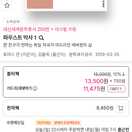
소득공제
대산세계문학총서 200번 + 아크릴 키링
파우스트 박사 1
한 친구가 전하는 독일 작곡가 아드리안 레버퀸의 삶
토마스 만
(지은이),
김륜옥
(옮긴이)
문학과지성사
2019-03-25
종이책
15,000
원,
10%
13,500
원
+ 750원
11,475
원
카드최대혜택가
더보기
전자책
9,450
원
수령예상일
양탄자배송
썬데이 EXPRESS
오늘(일) 22시까지 주문하면 내일(월) 아침 7시
출근전