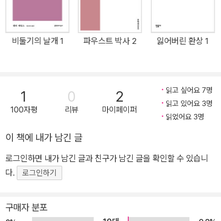
천재적인 작품을 남긴다. 그러던 어느 날, 지인들을 불러 마지막
작품이 된 『파우스트 박사의 탄식』을 발표하는 자리에서 자신의
삶과 예술에 대한 충격적인 비밀을 밝힌다. 제2차 세계대전의 비
비둘기의 날개 1
파우스트 박사 2
잃어버린 환상 1
극이 절정에 달하다가 마침내 종전을 향해 가던 1943년, 독일 현
대문학의 거장 토마스 만은 미국 망명지에서 자신의 문제의식을
모두 담아 파우스트 전설을 현대적으로 재해석한 소설 『파우스트
읽고 싶어요 7명
1
0
2
박사』를 집필했다. 작가는 평생의 화두인 시민과 예술가, 정신과
읽고 있어요 3명
100자평
리뷰
마이페이퍼
예술, 육체와 예술의 대립을 고찰하는 동시에 도구적 이성에 갇혀
읽었어요 3명
오직 목표를 향해 광기를 보여준 독일과 당시 독일 시민 문화의
이 책에 내가 남긴 글
비극을 통렬하게 그렸다. 24년 후 영혼을 바칠 것, 그 누구도 사
랑하지 말 것 불멸의 음악을 얻기 위해 내놓아야 했던 대가 어려
로그인하면 내가 남긴 글과 친구가 남긴 글을 확인할 수 있습니
서부터 재능이 남달랐던 아드리안 레버퀸은 오만하고 냉소적이
다.
로그인하기
다. ‘인문적인 것’ ‘인간적인’ 감정들을 깔보는 레버퀸은 주위에
관심이 없고 애정도 쏟지 않는다. 어려서부터 친구인 차이트블롬
구매자 분포
과만 격의 없이 지내는 정도이다. 레버퀸은 음악에 재능이 있었으