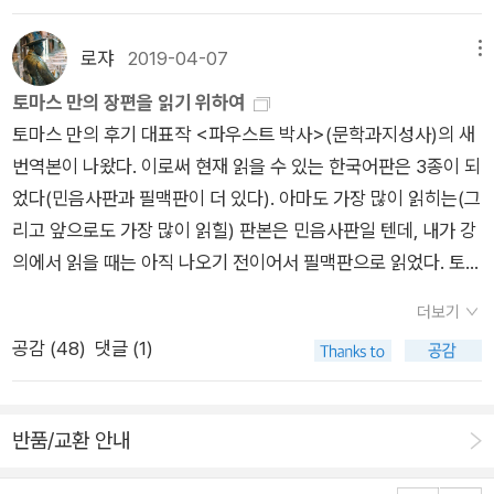
로 받아들여 전 세계를 혼란에 빠뜨렸을 뿐만 아니라 독일 민족의
전혀 읽지 않는 관계로 시집을 빼고 이 가운데 제가 즐겁게, 공감
운명을 위협했다. 토마스 만은 세계대전 당시 전 유럽을 파국으로
하면서, 때론 고통스럽지만 많은 걸 얻으면서 읽은 책들을 소개합
로쟈
2019-04-07
메뉴
몰고 간 파시즘에 대해 비판하고 그로 인해 망명을 한 작가이다.
니다. 문학과지성사가 만든 이 총서의 또 하나의 매력은 시에 있
이 작품은 가장 독일적인 작가라 불리는 토마스 만의 ‘독일 정
토마스 만의 장편을 읽기 위하여
을 겁니다. 다른 출판사들의 전집보다 월등히 많은 빈도수로, 하
신’에 대한 통렬한 자기반성이다. ‘토마스 만’을 ‘토마스 만’답게,
토마스 만의 후기 대표작 <파우스트 박사>(문학과지성사)의 새
이네, 아폴리네르, 보들레르, 말라르메, 도연명, 이백 등등 시는
진정한 『파우스트 박사』를 만난다! 『파우스트 박사』를 읽는 것은
번역본이 나왔다. 이로써 현재 읽을 수 있는 한국어판은 3종이 되
읽어보지 않았어도 이름만 들어도 괜히 기가 죽는 별들의 작품들
쉽지 않은 도전이자 동시에 많은 재미를 제공한다. 독일의 폭넓은
었다(민음사판과 필맥판이 더 있다). 아마도 가장 많이 읽히는(그
을 출간했습니다. 이런 시집들은 포함하지 않는 추천이라 사실 반
정신사적 · 문화사적 세부 지식, 지극히 복합적인 작품 소재와 모
리고 앞으로도 가장 많이 읽힐) 판본은 민음사판일 텐데, 내가 강
쪽짜리 글이기는 합니다만 그래도 용기를 내봤습니다. 순서는 총
티프의 섬세한 연결은 독서의 즐거움을 자극하고 충족시키기에
의에서 읽을 때는 아직 나오기 전이어서 필맥판으로 읽었다. 토마
서의 번호 순입니다. 4, 5. 호세 호아킨 페르난데스 데 리사르디,
충분하다. 그러나 유명한 ‘토마스 만적인’ 문체(길고 복잡하게 얽
스 만의 장편 가운데서는 <마의 산>(1924) 다음으로 강의에서
<페리키요 사르니엔토> 무려 1816년 작품. 최초의 라틴 아메
더보기
힌 문장들, 여러 의미로 해석 가능한 사변적인 언어유희들, 의도
읽은 듯한데, 첫 장편인 <부덴브로크가의 사람들>(1901)을 세
리카 소설이라는 타이틀을 달고 있으며, 대단히 재미있다. 제목
공감 (
48
)
댓글 (1)
적으로 반복되는 중언부언, 화자의 독특한 개입)와 당대의 시대
작품 가운데서는 제일 늦게 읽었다. 나는 만의 가장 중요한 업적
‘페리키요 사르니엔토’는 우리말로 ‘옴쟁이 앵무새 새끼’라는 뜻
상, 수많은 음악 관련 용어 및 표현으로 이 소설의 번역은 번역자
이 <부덴브로크가의 사람들>이라고 생각하는 쪽이다. 하지만
으로 주인공 페르디요 사르미엔토의 별명이다. 참 여러 가지로 웃
에게 ‘고통’에 가까운 일이었다. 이런 이유로 토마스 만의 작품 형
국내에서는 <마의 산>의 번역본이 가장 많이 나왔고, <파우스
기는 장면이 나온다. 심지어 작품의 앞 쪽에 보다 더 효과적으로
반품/교환 안내
식이나 주제의 특징들을 집대성했다고 할 수 있는 『파우스트 박
트 박사>가 그 뒤를 잇게 되었다. 여전히 <부덴크로크가의 사람
자식농사를 망치는 법이 나오기도 한다. 프랑스 혁명 전에 작품을
사』의 우리말 번역이 지금까지 드물었을 뿐만 아니라 적지 않은
들>은 한 종의 번역본이 전부다. 세계문학전집판으로 보자면,