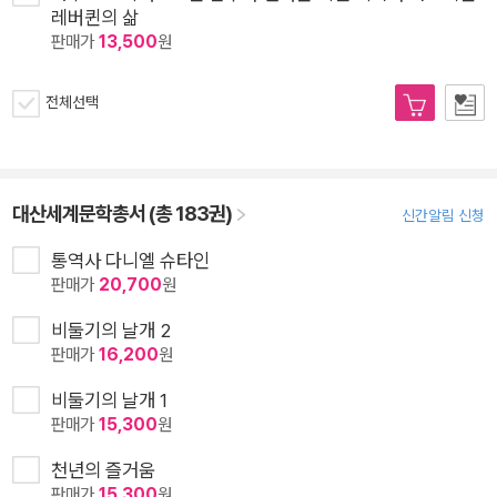
레버퀸의 삶
판매가
13,500
원
전체선택
대산세계문학총서 (총 183권)
신간알림 신청
통역사 다니엘 슈타인
판매가
20,700
원
비둘기의 날개 2
판매가
16,200
원
비둘기의 날개 1
판매가
15,300
원
천년의 즐거움
판매가
15,300
원