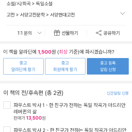
소설/시/희곡
>
독일소설
고전
>
서양고전문학
>
서양현대고전
선물하기
공유하기
이 책을 알라딘에
1,500
원 (
최상
기준)에 파시겠습니까?
중고
중고
중고 등록
알라딘에 팔기
회원에게 팔기
알림 신청
이 책의 전/후속편 (총 2권)
신간알림 신청
파우스트 박사 1 - 한 친구가 전하는 독일 작곡가 아드리안
레버퀸의 삶
판매가
13,500
원
파우스트 박사 2 - 한 친구가 전하는 독일 작곡가 아드리안