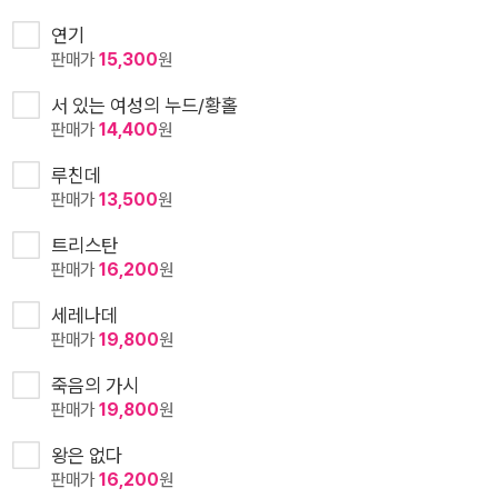
연기
판매가
15,300
원
서 있는 여성의 누드/황홀
판매가
14,400
원
루친데
판매가
13,500
원
트리스탄
판매가
16,200
원
세레나데
판매가
19,800
원
죽음의 가시
판매가
19,800
원
왕은 없다
판매가
16,200
원