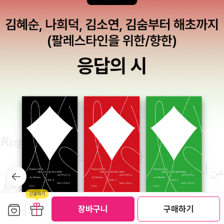
형제들>(전6권)이 있는데, 분량상 엄두를 내기 어렵다(강의에서
명작 드라마다. 두 작품 다. 10, 11. 이반 알렉산드로비치 곤차로
다루기도 어렵다). 그리고 <로테, 바이마르에 오다>(창비)와 <
프, <오블로모프> 러시아 문학을 읽으려면 피해갈 수 없을 걸?
사기꾼 펠릭스 크룰의 고백>(아카넷), <선택된 인간>(홍신문화
내가 읽어본 가운데 가장 게으른 인간이 주인공으로 등장한다. 부
사) 등이 국내에 번역된 만의 장편들이다(<선택된 인간>은 구
르주아 귀족으로 태어난 것도 모자라 막대한 유산까지 유증 받아
번역본으로 세계문학전집판으로 새로 나오지 않았다). 자타공인
말 그대로 손가락 하나 까닥할 필요 없이 살 수 있는 상팔자 인간
20세기 전반기 독일문학의 최대 작가의 소개로서는 아직도 좀
오블로모프. 호화로운 넓은 침대에 누워 읽던 신문 한 장을 침대
미흡하게 여겨진다. 그나마 이 정도 소개된 것만으로도 다행으로
아래로 떨어뜨리면 가비얍게 벨을 눌러 하인을 불러서 떨어진 신
여겨야 할까...
문을 주워달라고 부탁하면 그만인 인생. 좋을 거 같지? 하나도 안
부럽다. 이런 인간을 세상이 그냥 내버려둘까. 그저 꼬이느니 사
기꾼에 양아치들, 재산이 조금씩 거덜이 나도 게으른 오블로모프
는 지금 자기 형편이 어떻게 되가는지 모르는 잉여인간으로 점점
추락하고 있으니. 31. 미셸 뷔토르, <변경> 누보 로망 작품. 대
뒤로가
기
산세계문학총서에 이 책 말고 알랭 로브그리예가 쓴 대표적 누보
로망 작품 <밀회의 집>과 나탈리 사로트의 <어린 시절>이 있으
보관함담기
선물하기
장바구니
구매하기
선물하기
나 로브그리예의 미분적 분석과 해체, 사로트의 완벽하게 건조시