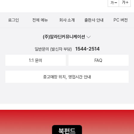
구상하기 시작해 19세기 초에 완성을 했으니 다분히 계몽적인 소
오역을 양산돼왔다. 번역자 김륜옥 교수는 토마스 만의 문체는 서
민음사판으로는 중단편집과 함께 <부덴브로크가의 사람들>과
설이라는 건 참작을 하시라. 하지만 당시 백인의 시각을 봐서 대
술자의 특성이나 인물 및 사건의 ‘역사성’과 함께 궁극적으로는
<파우스트 박사>를 읽을 수 있는데, <마의 산>이 추가될지 궁
단히 진보적 시각을 갖고 있기도 하다. 매우 자유로운 사상을 가
로그인
전체 메뉴
회사 소개
출판사 안내
PC 버전
작품 주제를 부각시키기 위한 장치이므로 번역문에서 임의로 재
금하다. 그리고 문학동네판으로는 단 한 권의 토마스 만도 읽을
진 예상 외의 인물 한 명을 발견할 수 있을 것. 9. 안토니오 부에
단하거나 ‘쉽게 풀어쓰는’ 방식은 위험하다고 지적한다. 『파우스
수 없는데(이 '부재'도 문학동네 세계문학전집의 주요한 특징이
로 바예호, 《타오르는 어둠 속에서 / 어느 계단의 이야기》 스페
(주)알라딘커뮤니케이션
트 박사』 번역이 ‘가독성’만 추구하다가 (가령) ‘재미있는 말투’로
다) 사실 방대한 장편의 새 번역자를 찾는 일부터가 어려운 일이
인 내란 때 공화당을 지지해 형과 아버지가 총살을 당하고 자신은
읽힌다면, 토마스 만의 『파우스트 박사』를 옮겼다고 하기 어려운
1544-2514
어서이지 싶다. 열린책들판으로는 중단편집 <베네치아에서의
일반문의 (발신자 부담)
감방에 박혀 구상한 희곡이 <타오르는 어둠 속에서>란다. 두 번
것이다. 독자는 끊임없이 드러나는 암시와 연상 기호에 고무되어
죽음>과 장편 <마의 산>을 읽을 수 있다(<마의 산>이 3권짜리
1:1 문의
FAQ
째 작품이 <어느 계단의 이야기>. <타오르는....>은 부르주아의
마치 ‘퍼즐게임’을 하듯 작품 속에서 길을 찾아갈 것이고 재미를
로 나와 있는 게 특징이라면 특징이다). 그리고 을유문화사판으
맹인 자제들이 다니는 학교. 차이콥스키의 <이올란타> 장면이
느낄 것이다. 오랜 시간 토마스 만을 연구해온 역자의 10년이 담
로는 <마의 산>을 읽을 수 있는데, 강의에서 주로 쓰는 교재다.
중고매장 위치, 영업시간 안내
떠오른다. 부르주아 자제들은 자신이 맹인인 것을 모른다. 완전히
긴 번역으로 한국의 독자들은 진정한 토마스 만의 향기를 느낄 수
<마의 산>은 기타 범우사판과 세창출판사판(<마법의 산>)으로
규격에 맞는 정형화된 학교에 도착하는 순간 지팡이를 집어던지
있게 되었다.
도 나와 있다. 강의에서 토마스 만의 작품을 한 편만 다룬다면 단
고 거의 완벽하게 자유로운 생활이 가능하도록 디자인된 교실에
연 <토니오 크뢰거>다. 중편이란 분량과 함께 대표성을 고려해
서 행동하니까. 세상 사는데 눈은 슬플 때 눈물을 흘리라고 하느
서다. 그리고 한편을 더 읽는다면 나로선 <부덴브로크가의 사람
님이 만들어낸 기관일 뿐. 여기에 하늘에 무수하게 박혀 있다고
들>을 고르겠다. <마의 산>이 세번째이고, 거기에 더 여유를 부
하는 별이 얼마나 아름다운지 호기심을 갖는 이상한 전학생 이그
린다면 <파우스트 박사>. 그밖에 장편으로는 대작 <요셉과 그
나시오가 등장하며 이야기는 묘하게 틀어지는데, 재미있겠지?