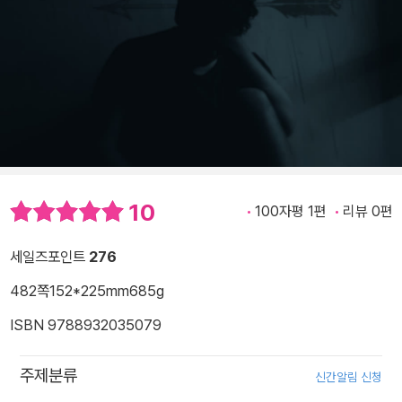
10
100자평 1편
리뷰 0편
세일즈포인트
276
482쪽
152*225mm
685g
ISBN 9788932035079
주제분류
신간알림 신청