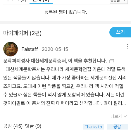
되는 레버퀸의 뇌질환은 히틀러의 집권(1933)과 맞물려 있고, 마
등록된 평이 없습니다.
침내 정신착란과 분열에 빠져드는 때는 나치 정권의 광기가 제2
차 세계대전과 국가적 몰락으로 치닫는 시점과 겹친다. 천재 예술
가 레버퀸의 존재가 시대적 · 역사적인 현상으로 연결되는 과정에
쓰기
마이페이퍼 (2편)
간간이 펼쳐지는 독일 문화사 내지 정신사의 ‘리뷰’는 매우 광대
하다. 기독교적 가치가 지배했던 중세부터, 이에 반발한 루터의
Falstaff
2020-05-15
메뉴
담대한 인간성 담론과 파우스트의 (악령과의 결탁도 마다하지 않
문학과지성사 대산세계문학총서, 이 책을 추천합니다.
은) 초인간적인 창조성 추구를 넘어, 개인의 주관성과 자율성에
대산세계문학총서는 우리나라 세계문학전집 가운데 정말 특색
심취했던 인문주의를 거친 후, 19세기 말 니체에 의한 신의 거세
있는 작품들이 많습니다. 제가 가장 좋아하는 세계문학전집 시리
에 이르기까지, ‘독일 정신’의 끊임없는 자아 해방과 자기 신격화
즈이고요. 도대체 이런 작품을 찍으면 우리나라 책 시장에 먹힐
가 어느덧 도구적 이성에 갇혀 자신이 만든 덫에 걸리고 파멸로
수 있을까 싶은 책들이 적지 않게 포함되어 있습니다. 저는 이런
향하는 긴 과정에 대한 성찰이다. 토마스 만은 자신의 문학적 자
것이야말로 이 총서의 진짜 매력이라고 생각합니다. 많이 팔리지
아 레버퀸의 운명을 통해 ‘독일(인)’의 운명을 그려냈다. 악마와
는 않을 것 같지만 중요한 위치를 갖고 있는 작품을 소개하는 일
결탁한 레버퀸의 몰락과 같이 20세기 독일 민족의 극단적인 광
더보기
이 사실 ‘문화사업’이라 하는 출판 회사의 핵심 역할일 터이니까
기는 전통적인 가치들을 던져버리고, 나치와 파시즘을 맹목적으
공감 (
45
)
댓글 (9)
요. 총서는 현재까지 모두 157권이 출간되었는데 저는 번역시는