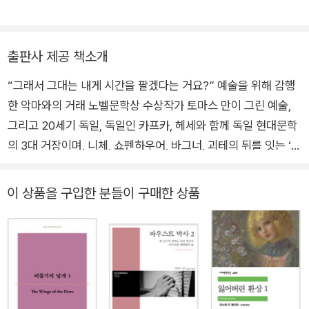
작가, 상호텍스트성, 상호문화성, 상호매체성 등을 연구하고 있
러의 서거 소식을 듣고 《베니스에서의 죽음》을 쓰기 시작하여 이
다. 토마스 만에 관한 다수의 논문을 포함하여 약 60편의 논문을
듬해에 발표한다. 제1차 세계대전이 끝나가던 1918년 10월에 60
발표했다. 옮긴 책으로 『토니오 크뢰거』 『젠더연구』(공역) 등이
출판사 제공 책소개
0쪽이 넘는 방대한 논문집 《비정치적인 사람의 관찰》을 완성하
있으며, 신경숙 장편소설 『외딴방』을 독일어로 옮겼다.
는데, 여기서 그는 세계대전을 지지하는 발언을 한다. 그러나 차
“그래서 그대는 내게 시간을 팔겠다는 거요?” 예술을 위해 감행
츰 이러한 경향에서 멀어져 나중에는 민주주의와 시민계급을 옹
한 악마와의 거래 노벨문학상 수상작가 토마스 만이 그린 예술,
호했고, 이러한 세계관이 반영된 대작 《마의 산》을 1924년 발표,
그리고 20세기 독일, 독일인 카프카, 헤세와 함께 독일 현대문학
소설가로서 세계적 명성을 얻으며 1929년 노벨문학상을 받는다.
의 3대 거장이며, 니체, 쇼펜하우어, 바그너, 괴테의 뒤를 잇는 ‘독
1933년 ‘리하르트 바그너의 고난과 위대함’이라는 제목으로 국
일 문화의 계승자이자 전파자’로 일컬어지는 토마스 만의 말년의
외 강연 여행 도중 히틀러의 집권으로 신변에 위협을 느껴 귀국을
대작 『파우스트 박사Doktor Faustus』가 문학과지성사 대산세
이 상품을 구입한 분들이 구매한 상품
포기한다. 이후 스위스에서 《요셉과 그 형제들》을 집필하여 194
계문학총서 152~53번째 권으로 출간되었다. 평범한 인문학 교
3년에 4부작을 완성한다. 1936년에는 독일 국적을 포기하고 19
수인 차이트블롬은 오만하고 냉정한 천재 작곡가 레버퀸의 곁을
38년 미국에서 망명 생활을 보내는데, 여러 강연과 연설로 바쁜
평생 동안 무조건적인 애정으로 지켰다. 그러나 이제 차이트블롬
와중에도 1947년 음악과 독일에 관한 소설이라 할 만한 《파우스
은 혼자 남아 음악적으로는 빛났으나 개인으로서는 비극적이었
트 박사》를 내놓는다. 1952년 미국에서 스위스로 거처를 옮기고
던 친구의 삶을 회고하며 전기를 남긴다. 어린 시절부터 음악에
3년 후인 1955년 취리히에서 영면한다.
남다른 재능을 보인 레버퀸은 24년간 거의 광적인 자기 몰두로