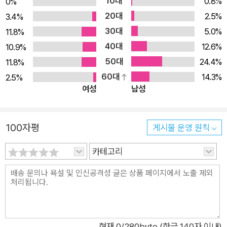
10대
0.8%
0%
나, 대학에서는 (마치 음악 내지 이에 대한 지배 능력으로부터 도
20대
2.5%
3.4%
피하듯이) 신학을 선택했다가, 다시 운명처럼 음악 세계로 돌아
30대
5.0%
11.8%
와 작곡을 시작하고, 24년간 거의 광적인 자기 몰두로 천재적인
40대
12.6%
10.9%
작품을 남긴다. 예술적 광기에 사로잡혀 작품 활동에만 몰두하던
50대
24.4%
11.8%
레버퀸에게도 사랑이 있었으나, 그 소수의 애틋한 관계마저 모두
60대
14.3%
2.5%
비극을 맞이한다. 레버퀸은 지인들을 불러 자신의 마지막 작품이
여성
남성
될 『파우스트 박사의 비탄』을 선보이기에 앞서 자신의 탁월한 창
작은 악마와의 결탁으로 가능했으며, 자신의 주변에서 일어난 비
극들은 모두 자기 때문이라고 고백한다. 토마스 만의 문학적 화두
100자평
게시물 운영 원칙
중 하나는 건전한 삶을 동경하는 시민적 기질과 초인간적인 극단
카테고리
의 미를 추구하는 예술가적 기질의 대립과 갈등이었다. 레버퀸을
찾아온 악마는 “지옥과 전혀 아무런 관련이 없는 천부적 재능”은
없으며, 영감은 “오로지 악마, 즉 열광의 진짜 주인의 의해서만
가능”하다고 말한다. 예술적 야망으로 악마의 꾐에 넘어가는 레
버퀸은 “악마와 손을 잡는 한이 있더라도 순간적으로 번쩍 빛나
는 영혼의 섬광을 체험”하고 싶었던 예술가 토마스 만의 소망을
현재
0
/280byte (한글 140자 이내)