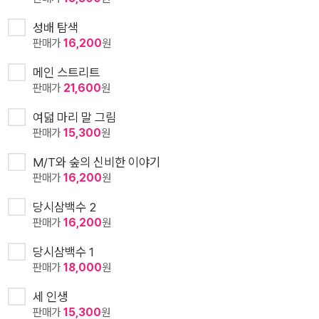
성배 탐색
판매가
16,200
원
메인 스트리트
판매가
21,600
원
여덟 마리 말 그림
판매가
15,300
원
M/T와 숲의 신비한 이야기
판매가
16,200
원
당시삼백수 2
판매가
16,200
원
당시삼백수 1
판매가
18,000
원
세 인생
판매가
15,300
원