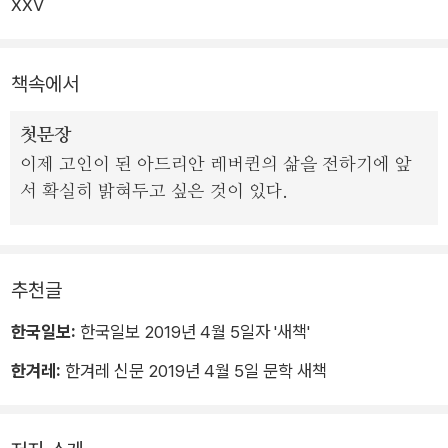
ⅩⅩⅤ
절부터 음악에 남다른 재능을 보인 레버퀸은 24년간 거의 광적
인 자기 몰두로 천재적인 작품을 남긴다. 그러던 어느 날, 지인들
을 불러 마지막 작품이 된 <파우스트 박사의 탄식>을 발표하는
책속에서
자리에서 자신의 삶과 예술에 대한 충격적인 비밀을 밝힌다.
첫문장
제2차 세계대전의 비극이 절정에 달하다가 마침내 종전을 향해
이제 고인이 된 아드리안 레버퀸의 삶을 전하기에 앞
가던 1943년, 독일 현대문학의 거장 토마스 만은 미국 망명지에
서 확실히 밝혀두고 싶은 것이 있다.
서 자신의 문제의식을 모두 담아 파우스트 전설을 현대적으로 재
해석한 소설 <파우스트 박사>를 집필했다. 작가는 평생의 화두
인 시민과 예술가, 정신과 예술, 육체와 예술의 대립을 고찰하는
추천글
동시에 도구적 이성에 갇혀 오직 목표를 향해 광기를 보여준 독일
과 당시 독일 시민 문화의 비극을 통렬하게 그렸다.
한국일보:
한국일보 2019년 4월 5일자 '새책'
한겨레:
한겨레 신문 2019년 4월 5일 문학 새책