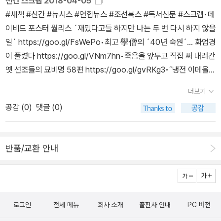
신간 스크랩 2018-04-05
신만의 새로움이 없는 시 창작은 내키지 않았을 것이다. 두보의 절구
#새책 #신간 #뉴시스 #연합뉴스 #조선북스 #독서신문 #스크랩‪•데
가 그의 율시와 고시만큼 성공을 거두지 못했음은 분명하지만, 차라
이비드 포스터 월리스 ´재밌다고들 하지만 나는 두 번 다시 하지 않을
리 실패할지언정 시류에 영합하지 않고 자신의 길을 추구한 것은 진
일´ https://goo.gl/FsWePo•최고 學僧의 ´40년 숙원´… 화엄경
정 대시인의 면모라 할 것이다. 그리고 두보의 절구가 시도한 이러한
이 풀렸다 https://goo.gl/VNm7hn•‪죽음을 앞두고 직접 써 내려간
새로움은 후대의 절구 창작을 보다 자유롭고 다양하게 하는 데 많은
옛 선조들의 묘비명 58편 https://goo.gl/gvRKg3•˝냉전 이데올로
영향을 미쳤다. 두보의 시들이 후대 시의 흐름을 선도한 것이다. 또한
기 넘어 새로운 동아시아 가치 구축해야˝ 『왜 동아시아인가』 『동아시
더보기
두보의 다른 시체의 시와 마찬가지로 그의 절구에 담긴 창신성이 뒤
아사로 가는 길』 https://goo.gl/YTqaR2•‘내부자‘가 말하는 블랙
공감 (
0
)
댓글 (0)
늦게나마 인정받은 것으로 볼 수 있다. 두보의 삶의 방식이자 존재의
리스트…그때 우리는 무엇을 했나 『블랙리스트가 있었다』 https://g
이유 시(詩) 두보는 일찍부터 시인, 유학자로서의 자부심을 가지고
oo.gl/k59HFt•[신간] 사랑 항목을 참조하라 · 빌리 배스게이트 · 재
벼슬길에 나아가 나라와 백성을 위해 일하고 싶어 했으나, 좀처럼 뜻
밌다고들 하지만 나는 두 번 다시 하지 않을 일 · 이 또한 지나가리라 ·
반품/교환 안내
을 펼칠 기회를 얻지 못했다. 오랜 노력 끝에 벼슬을 얻었으나 안녹산
두보 오칠언절구 https://goo.gl/cF22Xc.
의 난 등 여러 우여곡절을 겪고 벼슬에서 물러나 시작(時作)에 열중
하며 가난하게 삶의 후반부를 보냈다. 그런 두보의 삶에서 언제나 곁
에 있었던 것은 바로 시(詩)로, 시는 두보의 삶의 방식이자 존재의 이
유였다. 두보는 절구로 자신의 감정과 풍류를 표현했을 뿐만 아니라,
로그인
전체 메뉴
회사 소개
출판사 안내
PC 버전
편지 대용으로도 자주 지었다. 「왕녹사가 초당 보수할 자금을 허락해