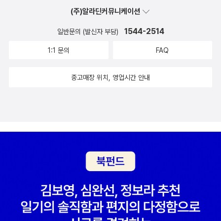
놓고 부치지 않아 그저 조금 꾸짖다」나 「소실 현령에게 복숭아 묘목을
(주)알라딘커뮤니케이션
구하다」 등이 그 예이다. 이러한 시들은 시를 받는 당사자에게는 의미
1544-2514
일반문의 (발신자 부담)
가 크지만, 일반적인 독자에게는 그다지 의미가 없을 것이다. 하지만
1:1 문의
FAQ
이처럼 일상적인 편지를 시로 대신하며, 절구를 일상생활과 밀착되게
활용한 것은 중당(中唐) 이후와 특히 송대(宋代)에 두드러지는 창
중고매장 위치, 영업시간 안내
작 경향이다. 또한 시국을 걱정하고 백성들의 고통을 읊으며 현실을
반영하는 두시의 경향은 절구에서도 그대로 발현되고 있다. 『절구 세
수』는 당시의 혼란한 시대상과 백성들의 고통을 읊은 작품이다. 도적
들의 수탈과 이민족의 침략으로 인한 백성들의 처참한 상황을 읊고
백성들을 위무해야 할 군관들의 횡포를 탄식한다. 『근심을 풀다』 『다
시 근심하다』 등에도 시국에 대한 걱정이 드러난다. 이처럼 두보는 절
구의 형태로 자신이 세상에 전하고 싶은 뜻을 표현했다. 또한 두보의
절구가 의론을 본격적으로 시도한 「장난삼아 지은 여섯 절구」는 당시
문단을 풍자하며 자신의 시론(詩論)을 전개한 것인데 중국 최초의
‘논시절구(論詩絶句)’로 후대에 큰 영향을 미쳤다. 두보는 기쁨이건
근심이건 다 시로 풀며 나아가 시를 통해 자신의 성령(性靈)을 도야