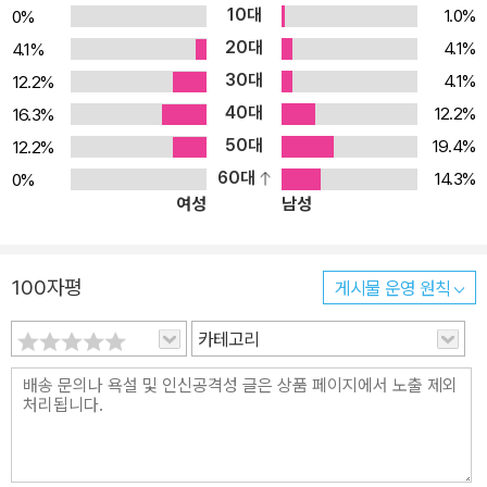
를 봉상(鳳翔)으로 옮겼을 때 두보는 위험을 무릅쓰고 장안을 탈출
10대
1.0%
0%
형화되는 경향이 있다. 그러나 두보는 굳어진 유형을 거부하고 자기
해 숙종을 배알해 그 공으로 좌습유(左拾遺) 벼슬을 받았다. 그러나
20대
4.1%
4.1%
뜻대로 자신의 사상과 감정을 거침없이 표현했다. 비록 당대의 인기
곧 반군 토벌에 실패한 방관(房琯)을 변호하다 숙종의 미움을 사게
30대
4.1%
12.2%
는 얻지 못했을지언정 두보의 절구는 송대의 시가에 많은 영향을 끼
되고 그것은 곧이어 파직으로 이어졌다. 화주사공참군(華州司功參
40대
쳤으며, 나아가 한시의 세계를 확장했다. 두보의 절구를 보면 두보와
12.2%
16.3%
軍)으로 좌천된 두보는 벼슬에 적응하지 못하고, 마침내 관직을 버리
한시에 대한 이해가 더 폭넓어질 것이다. “두보의 절구는 종횡무진 거
50대
19.4%
12.2%
고 진주(秦州)행을 감행한다. 두보의 대표적 사회시로 알려진 이른
침이 없는 것이 많으며, 의론으로 흉금을 펴는 데 능하다. 기풍이나 재
60대
14.3%
0%
바 ＜삼리(三吏)＞와 ＜삼별(三別)＞이 이즈음에 지어졌다. 759
여성
남성
주, 정취가 일반적인 시의 정조와는 아주 다르다.” _ 구조오(仇兆
년 두보는 진주에서부터 여러 지역을 전전해 성도(成都)에 정착하게
鰲), 『두시상주(杜詩詳註)』 실패한 노래, 두보의 절구 포기룡(浦
되었다. 이곳에서 두보는 친구들의 도움으로 초당에 거처를 마련하고
龍)의 『독두심해(讀杜心解)』를 기준으로 헤아리면 두보의 절구는
나중에는 엄무(嚴武)의 추천으로 막부(幕府)에서 검교공부원외랑
100자평
게시물 운영 원칙
오언절구(五言絶句) 31수, 칠언절구(七言絶句) 107수로 총 138
(檢校工部員外郞)이란 벼슬을 받기도 했다. 그러나 여기에도 잘
수인데, 이는 당시까지의 시인 중에서는 가장 많은 수이다. 두보는 여
카테고리
적응하지 못했으며, 엄무의 갑작스런 죽음으로 두보는 성도를 떠나
러 시체에 능했는데 특히 율시(律詩)의 격률을 완숙하게 구사하였고
운안(雲安)을 거쳐 기주(夔州)에 이르게 되었다. 기주는 성도에 비
고시(古詩)도 탁월했으나, 유독 절구(絶句)에 대한 평가는 다르다.
해서도 더욱 낯선 곳이었지만 비교적 물산이 풍부했던 이곳에서 두보
두보의 절구에 대한 부정적인 평가는 여러 문헌에서 발견할 수 있다.
는 어느 정도 심신의 안정을 찾고 시가 창작에서도 제2의 전성기를
“두보의 칠언절구는 다 변체이며, [……] 대부분 법으로 삼기에는 부
맞았다. 이때의 대표작으로 ＜가을날의 흥취(秋興八首)＞를 꼽을
족하다”(『예원치언(藝苑巵言)』), “두보의 절구는 가슴속의 생각을