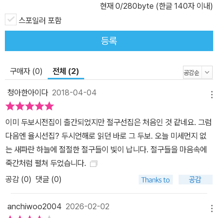
수 있다. 파란만장했던 자신의 삶을 돌아보며 풍요로웠던 과거와 일
현재
0
/280byte (한글 140자 이내)
곧바로 펴내었으니 자연 대가의 풍도가 있다. 그러나 정격이라고 할
순간에 일어난 전란을 지극히 미려한 언어로 수를 놓듯이 새긴 이 시
스포일러 포함
수는 없다”(『당시별재(唐詩別裁)』). 이러한 평가를 보면, 두보의 절
는 율시(律詩)가 이룩한 미감의 정점을 보여 준다. 그러나 두보는 기
구는 절구의 정해진 양식을 벗어난 변격(變格)이기에 격식을 중시하
등록
주 생활에 결코 안주하지 못했다. 중앙 정부에서 벼슬하리라는 희망
는 고대 시단에서 좋은 평가를 받지 못했음을 알 수 있다. 확실히 두보
을 끝내 놓을 수 없었기에, 768년에 협곡을 빠져나가 강릉(江陵)을
는 짧은 시보다 긴 율시나 고시에 뛰어나며, 그의 절구는 당시의 일반
거쳐 악양(岳陽)에 이르렀다. 이후 그의 생활은 주로 선상에서 이루
구매자 (0)
전체 (2)
적인 절구와 시풍이 다르다. 절구는 4구의 짧은 시형이기에 전아한
어졌고 건강이 악화되고 경제적으로 궁핍한 가운데, 악양과 담주(潭
시어로 함축성과 여운을 추구하며, 이러한 작품이 널리 애송되었다.
청아한아이다
2018-04-04
州) 사이를 전전하다 뱃길에서 사망했다. 시인 두보가 품었던 뜻은
메뉴
그러나 두보의 절구는 강한 문체에 의론(議論)이 잦으며, 연작시가
시종일관 정치를 바르게 펼쳐 백성을 구원하는 데 있었으나 운명은
대다수이고 대구를 즐겨 사용해 마치 율시나 배율(排律)의 중간 부
이미 두보시전집이 출간되었지만 절구선집은 처음인 것 같네요. 그럼
그에게 기회를 주지 않았고, 전란의 틈바구니에서 그의 삶은 자기 한
분을 끊어둔 듯한 인상을 주는 작품도 많다. 그래서 독창적이지만 변
다음엔 율시선집? 두시언해로 읽던 바로 그 두보. 오늘 미세먼지 없
몸도 돌보기 힘들 만큼 곤란해지는 때가 많았다. 시인으로 이름을 남
격으로 치부되며 그다지 좋은 평가를 받지 못한 것이다. 진연(陳衍)
는 새파란 하늘에 절절한 절구들이 빛이 납니다. 절구들을 마음속에
기는 것이 그의 꿈은 아니었으나, 역설적으로 상황이 열악해질수록
은 『석유실시화(石遺室詩話)』에서 두보의 절구 중 높이 평가받는
죽간처럼 펼쳐 두었습니다.
그는 더욱더 시인의 눈으로 피폐한 사람과 영락한 사물을 따뜻하게
“「화경에 주다」 「강남에서 이구년을 만나다」와 같은 작품들이 두보에
공감 (
0
)
댓글 (0)
돌아보고, 보다 많은 사람이 행복해지는 방법에 대해 진지하게 고민
게서는 진정 변조이며, 우연히 당시의 체제를 본받았다”라고 평했다.
하고 열정적으로 시를 썼다. 사후에 그에게 붙은 ‘시성(詩聖)’이나
결국 무심코 시류를 따라 지은 작품은 널리 노래로 불리며 흥행에 성
anchiwoo2004
2026-02-02
‘시사(詩史)’라는 칭호는 그의 고단하고 정직했던 삶에 대한 애도 어
메뉴
공했지만, 자기 나름의 개성을 살린 작품은 모두 흥행에 실패한 것이