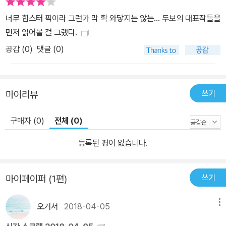
린 칭송이 아닐까 한다.
다. 새로운 노래, 두보의 절구 절구는 당대(唐代)의 악부(樂府)로 요
너무 힙스터 픽이라 그런가 막 확 와닿지는 않는... 두보의 대표작들을
즘의 대중가요 가사에 가깝다. 대중가요는 보편적인 정서를 절제 있
먼저 읽어볼 걸 그랬다.
고 아름답게 노래해야 널리 호응을 얻을 수 있다. 그래서 절구는 많은
공감 (
0
)
댓글 (0)
사람이 공감할 수 있는 주제인 그리움과 이별의 정을 노래하거나 아
름다운 자연 속에서의 한적한 경지를 읊는 경우가 많았다. 반면 두보
의 절구는 개인의 일상생활에 보다 밀착되어 있고 자신의 사상과 감
쓰기
마이리뷰
정을 거침없이 표현했다. 이런 면에서 두보의 절구는 낯설게 느껴지
고 흥행에 실패한 것이다. 그렇다면 두보는 절구의 미학에 대해 제대
구매자 (0)
전체 (0)
로 이해하지 못했거나 짧은 시를 지을 줄 몰랐던 것인가? 두보의 절
구는 표현이 직설적이고 시어도 거침이 없기에 당시의 독자들도 의아
등록된 평이 없습니다.
했을 것이다. 현대 중국어에서도 쓰이는 구어나 속어도 사용하면서,
전아한 표현을 사용해야 좋다는 절구 창작의 관념을 깼다. 그러나 이
쓰기
마이페이퍼 (1편)
러한 실패의 이면에는 자신만의 개성과 새로움을 추구하는 두보의 시
정신이 깔려 있다. 두보가 당시에 쉽게 호응을 얻을 절구 창작의 풍격
오거서
2018-04-05
메뉴
과 창작법을 몰랐다고 보기는 어렵다. 다만 “말[語]이 사람을 놀라게
하지 않으면 죽어도 쉬지 않겠다”라는 창작 정신을 가진 두보에게 자