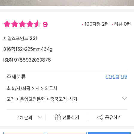
9
100자평 2편
리뷰 0편
세일즈포인트
231
316쪽
152*225mm
464g
ISBN 9788932030876
주제분류
신간알림 신청
소설/시/희곡
>
시
>
외국시
고전
>
동양고전문학
>
중국고전-시가
선물하기
공유하기