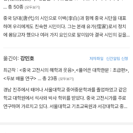
한시의 세계를 확장했다. 두보의 절구를 보면 두보와 한시에 대한 이
II. 칠언절구(七言絶句)
… 총 50종
(모두보기)
해가 더 폭넓어질 것이다.
중국 당대(唐代)의 시인으로 이백(李白)과 함께 중국 시단을 대표
하며 우리에게도 친숙한 시인이다. 그는 본래 유가(儒家)로서 정치
에 몸담고자 했으나 여러 가지 요인으로 말미암아 결국 시인의 길을
가게 되었다. 두보가 처한 시대는 당나라가 찬란한 번영을 구가하다
가 안사의 난으로 제국의 붕괴 위기를 맞았던 때였다. 그의 생애는 크
옮긴이:
강민호
저자파일
신간알림 신청
게 보아 755년에 발발한 안사의 난을 중심으로 전·후반으로 양분된
다. 안사의 난 이전, 그는 당대의 다른 시인들처럼 독서와 유람으로 견
최근작 :
<중국 고전시의 해학과 웃음>
,
<풀어쓴 대학한문 : 초급편>
,
문을 쌓아 착실히 벼슬에 나아갈 준비를 했다. 735년 진사 시험의 낙
<두보 배율 연구>
… 총 23종
(모두보기)
제는 그에게 그다지 큰 영향을 주지 않았다. 그는 재차 유람에 나서는
경남 진주에서 태어나 서울대학교 중어중문학과를 졸업하였고 같은
한편 이백, 고적(高適) 등과 교류하기도 했다. 746년 이후 두보는
학교 대학원에서 석사와 박사 학위를 받았다. 중국 고전시가를 주로
거처를 장안으로 옮겨 와 고위 관리에게 벼슬을 구하는 간알시(干謁
연구하며 가르치고 있다. 서울대학교 기초교육원과 서강대학교 중국
詩)를 써서 보내며 적극적으로 정치에 참여하고자 애썼다. 이러한 생
문화학과에서 근무하였고, 현재 서울대학교 중어중문학과에서 부교
활이 10년간 지속되면서 두보는 점차 경제적으로 열악한 상황에 놓
수로 재직하고 있다. <정본완역 두보전집> 시리즈 역해 작업에 참여
였고 당시 귀족들의 사치와 서민들의 궁핍한 삶에 대해 절감하기 시
하고 있으며, <두보 배율 연구>(서울대출판문화원), <두보 오칠언절