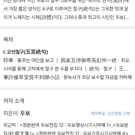
리는 당나라 시인 두보의 절구 138수를 엮은 책이다. 한시(漢詩)에
서 가장 짧은 양식인 4구로 이루어진 절구(絶句)는 그윽한 멋과 운
치가 느껴지는 시체(詩體)이다. 그러나 중국 최고의 시인인 두보(杜
甫)의 절구를 감상할 때에는 이런 기대를 버리는 것이 좋다.
목차
두보의 절구는 대체적으로 떫고 거칠다. 굳이 그윽한 운치를 추구하
려 하지 않고 마구 울부짖으며 자신의 감정과 사회 현실을 노래했다.
I. 오언절구(五言絶句)
전아한 울림을 추구하는 당시의 풍조에서 두보의 거칠고 새로운 노래
卽事 ∙ 춤추는 여인을 보고 ｜ 因崔五侍御寄高彭州一絶 ∙ 최오
는 인기를 얻지 못했다. 그러나 이러한 실패의 이면에는 자신만의 개
시어를 통해 고적에게 절구 한 수를 부치다 ｜ 絶句 ∙ 절구 ｜ 王錄
성과 새로움을 추구하는 두보의 시정신이 깔려 있다.
事許修草堂貲不到聊小詰 ∙ 왕녹사가 초당 보수할 자금을 허락해
놓고 부치지 않아 그저 조금 꾸짖다 ｜ 絶句二首 ∙ 절구 두 수 ｜ 絶
절구는 대중가요의 가사에 가까운데, 유행과 인기에 따라 보편적인
句六首 ∙ 절구 여섯 수 ｜ 絶句三首 ∙ 절구 세 수 ｜ 答鄭十七郞
저자 소개
정서를 따르다 보니 다루는 제재가 한정되고 방식도 유형화되는 경향
一絶 ∙ 정십칠랑에게 절구 한 수를 답하다 ｜ 武侯廟 ∙ 제갈량의 사
이 있다. 그러나 두보는 굳어진 유형을 거부하고 자기 뜻대로 자신의
당 ｜ 八陣圖 ∙ 팔진도 ｜復愁十二首 ∙ 다시 근심하다(12수) ｜
지은이:
두보
저자파일
신간알림 신청
사상과 감정을 거침없이 표현했다. 비록 당대의 인기는 얻지 못했을
歸雁 ∙ 돌아가는 기러기
최근작 :
<정본완역 두보전집 12 : 두보형상시기시역해 1>
,
<두보문
지언정 두보의 절구는 송대의 시가에 많은 영향을 끼쳤으며, 나아가
집(杜甫文集)>
,
<정본완역 두보전집 11 : 두보기주시기시역해 4>