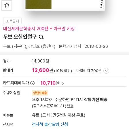
소득공제
대산세계문학총서 200번 + 아크릴 키링
두보 오칠언절구
두보
(지은이),
강민호
(옮긴이)
문학과지성사
2018-03-26
정가
14,000원
12,600
판매가
원
(10% 할인) +
마일리지 700원
10,710
카드최대혜택가
원
수령예상일
양탄자배송
오후 1시까지 주문하면 밤 11시
잠들기전 배송
(중구 서소문로 89-31 )
변경
배송료
유료 (도서 1만5천원 이상 무료)
전자책
전자책 출간알림 신청