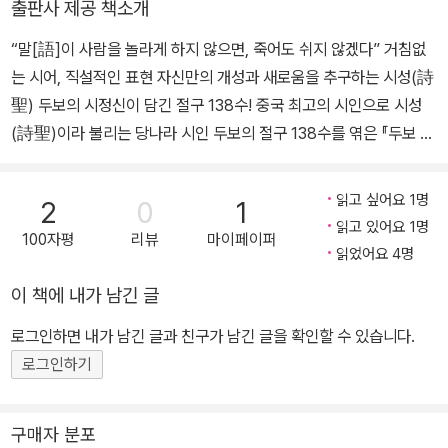
작했다. 755년은 그에게 여러모로 특별한 해였다. 그해 10월, 그는 1
출판사 제공 책소개
구>(문학과지성사), <유장경 시선>(지식을만드는지식) 등의 저역서
0년 노력의 결과로 무기의 출납을 관리하는 우위솔부주조참군(右衛
“말[語]이 사람을 놀라게 하지 않으면, 죽어도 쉬지 않겠다” 거침없
가 있다.
率府?曹參軍)이라는 미미한 벼슬을 받고 스스로 낭패감에 휩싸였
는 시어, 직설적인 표현 자신만의 개성과 새로움을 추구하는 시성(詩
다. 그러나 국가적으로는 이로부터 한 달 뒤인 11월, 당 왕조를 거의
聖) 두보의 시정신이 담긴 절구 138수! 중국 최고의 시인으로 시성
멸망시킬 만큼 파급력이 대단했던 안사의 난이 발발한다. 이후 두보
(詩聖)이라 불리는 당나라 시인 두보의 절구 138수를 엮은 『두보 오
의 삶은 전란과 긴밀한 연관을 맺으며 전개된다. 두보는 잠시 장안 근
칠언절구(杜甫五七言絶句)』(대산세계문학총서148)가 문학과지
처 부주(?州)에 떨어져 살던 가족을 만나러 갔다가 어린 아들이 먹지
성사에서 출간되었다. 한시(漢詩)에서 가장 짧은 양식인 4구로 이루
못해 요절한 사실을 알고 참담한 마음으로 장편시 ＜장안에서 봉선으
읽고 싶어요 1명
2
0
1
어진 절구(絶句)는 그윽한 멋과 운치가 느껴지는 시체(詩體)이다.
읽고 있어요 1명
로 가며 회포를 읊어(自京赴奉先縣詠懷五百字)＞를 남겼다. 벼
100자평
리뷰
마이페이퍼
그러나 중국 최고의 시인인 두보(杜甫)의 절구를 감상할 때에는 이
읽었어요 4명
슬을 구하기 위해 동분서주했던 자신을 돌아보고 당시 귀족들의 사치
런 기대를 버리는 것이 좋다. 두보의 절구는 대체적으로 떫고 거칠다.
와 서민들의 궁핍한 처지를 그렸으며 총체적인 사회의 부패상을 고발
이 책에 내가 남긴 글
굳이 그윽한 운치를 추구하려 하지 않고 마구 울부짖으며 자신의 감
했다. 이후 두보의 삶은 이전과는 크게 달라진다. 전란의 와중에 현종
정과 사회 현실을 노래했다. 전아한 울림을 추구하는 당시의 풍조에
로그인하면 내가 남긴 글과 친구가 남긴 글을 확인할 수 있습니다.
(玄宗)은 사천으로 피난 가고 숙종(肅宗)이 영무(靈武)에서 임시
서 두보의 거칠고 새로운 노래는 인기를 얻지 못했다. 그러나 이러한
로그인하기
로 즉위한 사실을 알고 두보는 이를 경하하기 위해 영무로 가던 중 반
실패의 이면에는 자신만의 개성과 새로움을 추구하는 두보의 시정신
군에 붙잡혀 장안으로 호송되어 얼마간 억류되었다. 이때 우리에게
이 깔려 있다. 절구는 대중가요의 가사에 가까운데, 유행과 인기에 따
잘 알려진 ＜봄의 전망(春望)＞을 썼다. 757년 2월, 숙종이 행재소
구매자 분포
라 보편적인 정서를 따르다 보니 다루는 제재가 한정되고 방식도 유